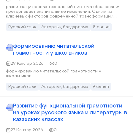
развития цифровых технологий система образования
претерпевает значительные изменения. Одним из
ключевых факторов современной трансформации
обучения становится искусственный интеллект,
который все активнее внедряется в образовательную
Русский язык
Авторлық бағдарлама
8 сынып
среду. Для учителя русского языка и литературы
использование технологий искусственного интеллекта
открывает новые возможности в организации учебного
процесса, повышении мотивации обучающихся и
формированию читательской
развитии их языковой и читательской компетенции.
грамотности у школьников
Современные обучающиеся 7–8 классов являются
представителями цифрового поколения, для которых
29 Қаңтар 2026
0
использование интерактивных и интеллектуальных
инструментов является естественной частью
формированию читательской грамотности у
повседневной жизни. В связи с этим традиционные
школьников
методы обучения требуют обновления и адаптации к
новым условиям. Искусственный интеллект позволяет
Русский язык
Авторлық бағдарлама
7 сынып
разнообразить формы работы на уроке,
индивидуализировать обучение, а также учитывать
уровень подготовки и образовательные потребности
каждого ученика. Применение искусственного
Развитие функциональной грамотности
интеллекта на уро
на уроках русского языка и литературы в
казахских классах
27 Қаңтар 2026
0