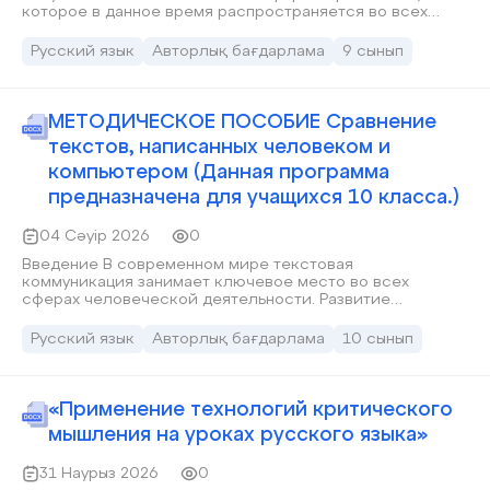
которое в данное время распространяется во всех
сферах общества.
Русский язык
Авторлық бағдарлама
9 сынып
МEТOДИЧEСКOE ПOСOБИE Сравнение
текстов, написанных человеком и
компьютером (Данная программа
предназначена для учащихся 10 класса.)
04 Сәуір 2026
0
Введение В современном мире текстовая
коммуникация занимает ключевое место во всех
сферах человеческой деятельности. Развитие
цифровых технологий, глобализация информационного
пространства и активное внедрение искусственного
Русский язык
Авторлық бағдарлама
10 сынып
интеллекта существенно изменили подходы к
созданию, восприятию и анализу текстов. Если ранее
текст рассматривался исключительно как продукт
человеческой мыслительной деятельности, то сегодня
«Применение технологий критического
значительную часть текстового контента способны
мышления на уроках русского языка»
генерировать компьютерные системы на основе
сложных алгоритмов и нейросетевых моделей.
31 Наурыз 2026
0
Появление технологий автоматической генерации