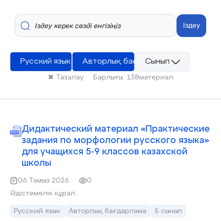
Іздеу
Русский язык
Авторлық бағдарлама
Сынып
✖
Тазалау
Барлығы:
138
материал
Дидактический материал «Практические
задания по морфологии русского языка»
для учащихся 5-9 классов казахской
школы
06 Тамыз 2026
0
Әдістемелік құрал
Русский язык
Авторлық бағдарлама
5 сынып