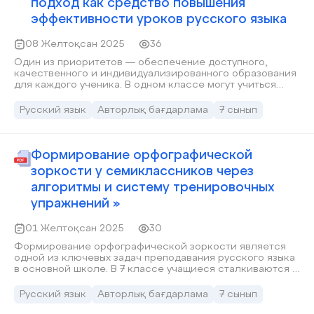
подход как средство повышения
негізгі ойды анықтау, өз көзқарасын дәлелдеп айту
дағдылары қалыптасып, функционалдық сауаттылық
эффективности уроков русского языка
көрсеткіштері жақсарды.
08 Желтоқсан 2025
36
Один из приоритетов — обеспечение доступного,
качественного и индивидуализированного образования
для каждого ученика. В одном классе могут учиться
дети с различным уровнем подготовки, мотивацией,
учебными возможностями и скоростью восприятия
Русский язык
Авторлық бағдарлама
7 сынып
материала. При этом учитель должен не просто «дать
материал», но и постараться охватить каждого,
пробудить интерес к предмету и создать условия для
успешного усвоения знаний. В таких условиях на первый
Формирование орфографической
план выходит дифференцированный подход в обучении.
зоркости у семиклассников через
алгоритмы и систему тренировочных
упражнений »
01 Желтоқсан 2025
30
Формирование орфографической зоркости является
одной из ключевых задач преподавания русского языка
в основной школе. В 7 классе учащиеся сталкиваются с
усложнением программного материала, расширением
круга орфографических правил и увеличением
Русский язык
Авторлық бағдарлама
7 сынып
количества языковых явлений, требующих