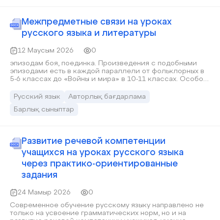
Межпредметные связи на уроках
русского языка и литературы
12 Маусым 2026
0
эпизодам боя, поединка. Произведения с подобными
эпизодами есть в каждой параллели от фольклорных в
5-6 классах до «Войны и мира» в 10-11 классах. Особое
внимание при выполнении подобных задании мы
уделяем не столько изображению действий воинов во
Русский язык
Авторлық бағдарлама
время сражений, сколько художественным средствам.
Барлық сыныптар
Ученики получают новые сведения по теории
литературы и пополняют лексический запас терминами
и образными выражениями.
Развитие речевой компетенции
учащихся на уроках русского языка
через практико-ориентированные
задания
24 Мамыр 2026
0
Современное обучение русскому языку направлено не
только на усвоение грамматических норм, но и на