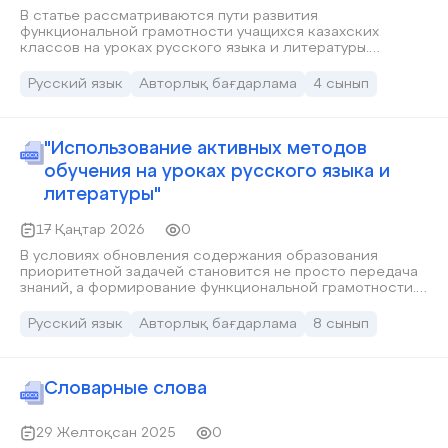
В статье рассматриваются пути развития
функциональной грамотности учащихся казахских
классов на уроках русского языка и литературы.
Раскрывается значение функциональной грамотности в
условиях обновлённого содержания образования, а
Русский язык
Авторлық бағдарлама
4 сынып
также представлены эффективные методы и приёмы
работы, направленные на формирование языковых,
читательских и коммуникативных компетенций
обучающихся.
"Использование активных методов
обучения на уроках русского языка и
литературы"
17 Қаңтар 2026
0
В условиях обновления содержания образования
приоритетной задачей становится не просто передача
знаний, а формирование функциональной грамотности.
Активные методы обучения (АМО) позволяют превратить
ученика из пассивного слушателя в активного
Русский язык
Авторлық бағдарлама
8 сынып
участника образовательного процесса. На уроках
русского языка это способствует снятию языкового
барьера, а на уроках литературы — глубокому анализу
художественного текста.
Словарные слова
29 Желтоқсан 2025
0