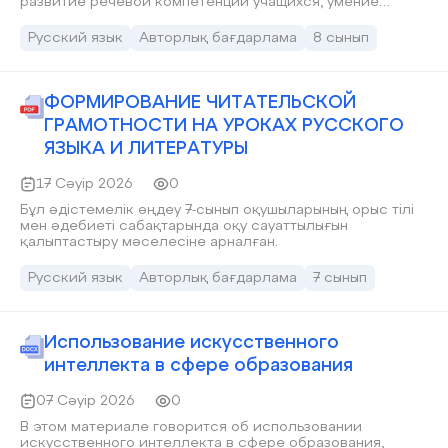
развитие речевой компетенции учащихся, умение
применять язык в реальных коммуникативных ситуациях.
Данная авторская программа ориентирована на
Русский язык
Авторлық бағдарлама
8 сынып
развитие у учащихся навыков устной и письменной речи
через систему практико-ориентированных заданий,
работу с текстом, использование критериального
оценивания и дескрипторов. Актуальность программы
ФОРМИРОВАНИЕ ЧИТАТЕЛЬСКОЙ
обусловлена необходимостью повышения учебной
ГРАМОТНОСТИ НА УРОКАХ РУССКОГО
мотивации и формирования функциональной
грамотности учащихся.
ЯЗЫКА И ЛИТЕРАТУРЫ
17 Сәуір 2026
0
Бұл әдістемелік өңдеу 7-сынып оқушыларының орыс тілі
мен әдебиеті сабақтарында оқу сауаттылығын
қалыптастыру мәселесіне арналған.
Русский язык
Авторлық бағдарлама
7 сынып
Использование искусственного
интеллекта в сфере образования
07 Сәуір 2026
0
В этом материале говорится об использовании
искусственного интеллекта в сфере образования,