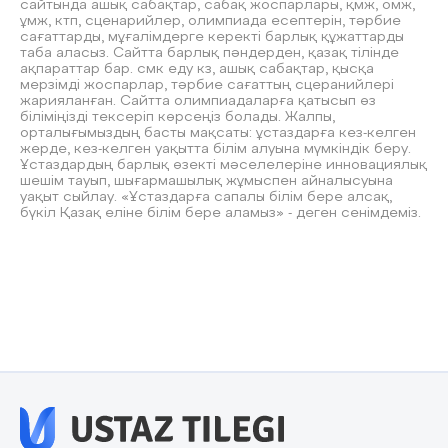
сайтында ашық сабақтар, сабақ жоспарлары, қмж, омж,
ұмж, ктп, сценарийлер, олимпиада есептерін, тәрбие
сағаттарды, мұғалімдерге керекті барлық құжаттарды
таба аласыз. Сайтта барлық пәндерден, қазақ тілінде
ақпараттар бар. смк еду кз, ашық сабақтар, қысқа
мерзімді жоспарлар, тәрбие сағаттың сцеранийлері
жарияланған. Сайтта олимпиадаларға қатысып өз
біліміңізді тексеріп көрсеңіз болады. Жалпы,
орталығымыздың басты мақсаты: ұстаздарға кез-келген
жерде, кез-келген уақытта білім алуына мүмкіндік беру.
Ұстаздардың барлық өзекті мәселелеріне инновациялық
шешім тауып, шығармашылық жұмыспен айналысуына
уақыт сыйлау. «Ұстаздарға сапалы білім бере алсақ,
бүкіл Қазақ еліне білім бере аламыз» - деген сенімдеміз.