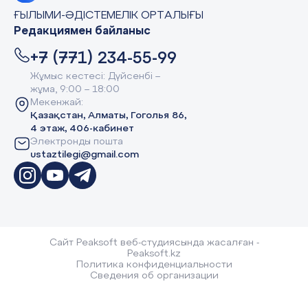
ҒЫЛЫМИ-ӘДІСТЕМЕЛІК ОРТАЛЫҒЫ
Редакциямен байланыс
+7 (771) 234-55-99
Жұмыс кестесі: Дүйсенбі –
жұма, 9:00 – 18:00
Мекенжай:
Қазақстан, Алматы, Гоголья 86,
4 этаж, 406-кабинет
Электронды пошта
ustaztilegi@gmail.com
Сайт Peaksoft веб-студиясында жасалған -
Peaksoft.kz
Политика конфиденциальности
Сведения об организации