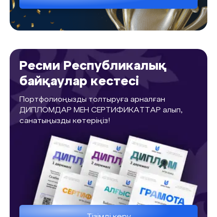
Ресми Республикалық
байқаулар кестесі
Портфолиоңызды толтыруға арналған
ДИПЛОМДАР МЕН СЕРТИФИКАТТАР алып,
санатыңызды көтеріңіз!
Тізімді көру