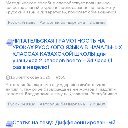
Методическое пособие способствует повышению
качества знаний и уровня преподавания по предмету
«русский язык и литература», помогает обучающимся
глубже освоить язык и литературу, а также развить
навыки правильной работы с текстом. Внедрение в
Русский язык
Авторлық бағдарлама
2 сынып
другие образовательные учреждения, безусловно,
повысит интерес учащихся к предмету, научит их
свободно выражать свои мысли через умение делать
выводы и работать самостоятельно.
ЧИТАТЕЛЬСКАЯ ГРАМОТНОСТЬ НА
УРОКАХ РУССКОГО ЯЗЫКА В НАЧАЛЬНЫХ
КЛАССАХ КАЗАХСКОЙ ШКОЛЫ для
учащихся 2 классов всего – 34 часа (1
раз в неделю)
15 Желтоқсан 2025
35
Авторлық бағдарлама оқу үдерісіне жүйелі түрде
енгізіліп, тәжірибе барысында өзінің жоғары тиімділігін
көрсетті. Бағдарлама мазмұны Қазақстан Республикасы
білім беру стандарттарының талаптарына сай әзірленіп,
бастауыш сынып оқушыларының жас және
Русский язык
Авторлық бағдарлама
2 сынып
психологиялық ерекшеліктері ескеріле отырып құрылды.
Авторлық бағдарламаны қолдану нәтижесінде 2-сынып
оқушыларының орыс тілі сабақтарында оқырмандық
сауаттылық деңгейінің айтарлықтай артқаны анықталды.
Статья на тему: Дифференцированный
Оқушылардың мәтінмен жұмыс жасау, ақпаратты талдау,