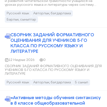
и развития читательской грамотности учащихся на
уроках русского языка и литературы через систему
методических приемов, направленных на развитие
навыков смыслового чтения, анализа и интерпретации
Русский язык
Авторлық бағдарлама
текста, а также осознанного и критического
Барлық сыныптар
восприятия информации.
СБОРНИК ЗАДАНИЙ ФОРМАТИВНОГО
ОЦЕНИВАНИЯ ДЛЯ УЧЕНИКОВ 5-ГО
КЛАССА ПО РУССКОМУ ЯЗЫКУ И
ЛИТЕРАТУРЕ
12 Наурыз 2026
0
СБОРНИК ЗАДАНИЙ ФОРМАТИВНОГО ОЦЕНИВАНИЯ ДЛЯ
УЧЕНИКОВ 5-ГО КЛАССА ПО РУССКОМУ ЯЗЫКУ И
ЛИТЕРАТУРЕ
Русский язык
Авторлық бағдарлама
5 сынып
«Активные методы обучения синтаксису
в 8 классе общеобразовательной