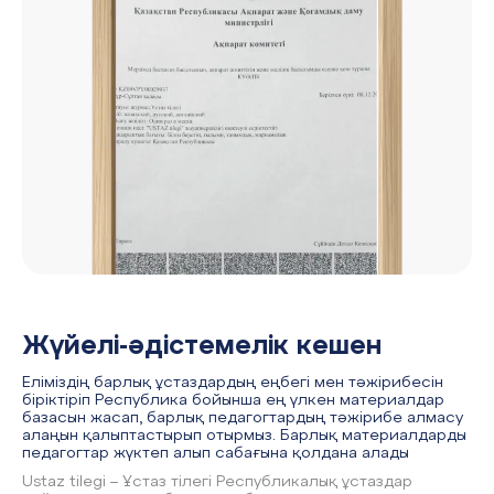
Жүйелі-әдістемелік кешен
Еліміздің барлық ұстаздардың еңбегі мен тәжірибесін
біріктіріп Республика бойынша ең үлкен материалдар
базасын жасап, барлық педагогтардың тәжірибе алмасу
алаңын қалыптастырып отырмыз. Барлық материалдарды
педагогтар жүктеп алып сабағына қолдана алады
Ustaz tilegi – Ұстаз тілегі Республикалық ұстаздар