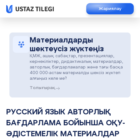
Жариялау
Материалдарды
шектеусіз жүктеңіз
ҚМЖ, ашық сабақтар, презентациялар,
көрнекіліктер, дидактикалық материалдар,
авторлық бағдарламалар және тағы басқа
400 000-астам материалды шексіз жүктеп
алғыңыз келе ме?
Толығырақ
РУССКИЙ ЯЗЫК АВТОРЛЫҚ
БАҒДАРЛАМА БОЙЫНША ОҚУ-
ӘДІСТЕМЕЛІК МАТЕРИАЛДАР