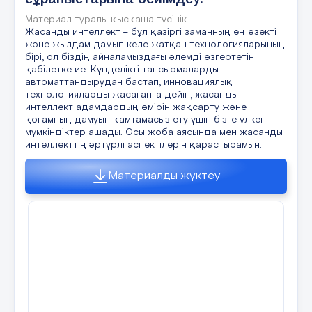
Материал туралы қысқаша түсінік
Жасанды интеллект – бұл қазіргі заманның ең өзекті
және жылдам дамып келе жатқан технологияларының
бірі, ол біздің айналамыздағы әлемді өзгертетін
қабілетке ие. Күнделікті тапсырмаларды
автоматтандырудан бастап, инновациялық
технологияларды жасағанға дейін, жасанды
интеллект адамдардың өмірін жақсарту және
қоғамның дамуын қамтамасыз ету үшін бізге үлкен
мүмкіндіктер ашады. Осы жоба аясында мен жасанды
интеллекттің әртүрлі аспектілерін қарастырамын.
Материалды жүктеу