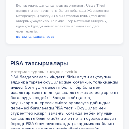
Бұл материалды қолданушы жариялаған. Ustaz Tilegi
ақпаратты жеткізуші ғана болып табылады. Жарияланған
материалдың мазмұны мен авторлық құқық толықтай
автордың жауапкершілігінде. Егер материал авторлық
құқықты бұзады немесе сайттан алынуы тиіс деп
есептесеңіз,
шағым қалдыра аласыз
PISA тапсырмалары
Материал туралы қысқаша түсінік
PISA бағдарламасы міндетті білім алуды аяқтаудың
алдында тұрған оқушылардың қоғамның толыққанды
мүшесі болу үшін қажетті белгілі бір білім мен
машықтар жиынтығын қаншалықты жақсы меңгергенін
бағалауды көздейді. Басқаша айтқанда,
оқушылардың ересек өмірге араласуға дайындық
дәрежесі бағаланады.PISA тесті «Оқушылар мен
студенттер қазіргі заманғы қоғамда еңбек ету үшін
қаншалықты білімге ие?» деген негізгі сұраққа жауап
береді. PISA білім алушылардың академиялық білімін