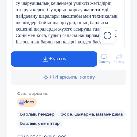
су шаруашылық кешендері үздіксіз жетілдіріп
отыруы керек. Су қорын қорғау және тиімді
пайдалану шаралары масштабы мен техникалық
шешімдері бойынша әртүрлі, оның барлығы
кешенді шараларды жүзеге асыруды талап етеді.
Сонымен қоса, судың сапасы нашарламау керек.
Біз осының барлығын қазіргі кезден бастап,
болашаққа суды және тағы басқа маңызды
заттарды жақсы қалпында қалдыруға міндеттіміз
Жүктеу
деп ойлаймын!!!
Сақтау
Бөлісу
ЖИ арқылы жасау
Файл форматы:
docx
Барлық пәндер
Эссе, шығарма, мазмұндама
Барлық сыныптар