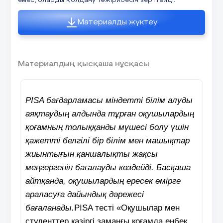
емес, оларды қолдану тәжірибесін зерттейді.
Материалды жүктеу
Материалдың қысқаша нұсқасы
PISA бағдарламасы міндетті білім алуды
аяқтаудың алдында тұрған оқушылардың
қоғамның толыққанды мүшесі болу үшін
қажетті белгілі бір білім мен машықтар
жиынтығын қаншалықты жақсы
меңгергенін бағалауды көздейді. Басқаша
айтқанда, оқушылардың ересек өмірге
араласуға дайындық дәрежесі
бағаланады.
PISA тесті «Оқушылар мен
студенттер қазіргі заманғы қоғамда еңбек