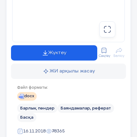
Жүктеу
Сақтау
Бөлісу
ЖИ арқылы жасау
Файл форматы:
docx
Барлық пәндер
Баяндамалар, реферат
Басқа
16.11.2018
78365