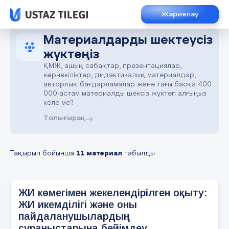
Жариялау
Материалдарды шектеусіз
жүктеңіз
ҚМЖ, ашық сабақтар, презентациялар,
көрнекіліктер, дидактикалық материалдар,
авторлық бағдарламалар және тағы басқа 400
000-астам материалды шексіз жүктеп алғыңыз
келе ме?
Толығырақ
Тақырып бойынша
11 материал
табылды
ЖИ көмегімен жекелендірілген оқыту:
ЖИ икемділігі және оны
пайдаланушылардың
сұраныстарына бейімдеу.