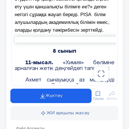
ету үшін қаншалықты білімге ие?» деген
негізгі сұраққа жауап береді. PISA білім
алушылардың академиялық білімін емес,
оларды қолдану тәжірибесін зерттейді.
8 сынып
11-мысал.
«Химия» бөліміне
арналған жетік деңгейдегі тапсырма:
Ахмет сынауыққа аз мөлшерді
ұнтақ салды. Содан кейін ол ұнтаққа
сұйықтық құйып, сынауықты шайқады.
Жүктеу
Химиялық реакция жүрді.
Сақтау
Бөлісу
Химиялық реакция кезінде Сіз
ЖИ арқылы жасау
байқай алатын екі үрдісті сипаттаңыз.
Жауабы:
Файл форматы: