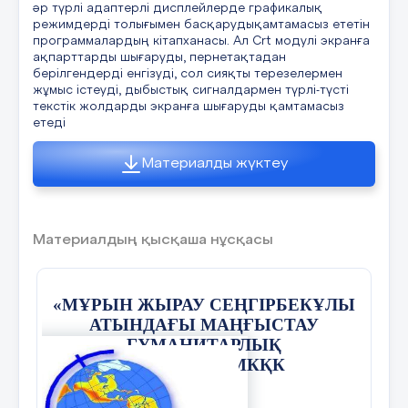
әр түрлі адаптерлі дисплейлерде графикалық
режимдерді толығымен басқарудықамтамасыз ететін
программалардың кітапханасы. Ал Crt модулі экранға
2. Парашюттің ашылуы а
ақпарттарды шығаруды, пернетақтадан
еркін құлау кезі.
берілгендерді енгізуді, сол сияқты терезелермен
жұмыс істеуді, дыбыстық сигналдармен түрлі-түсті
текстік жолдарды экранға шығаруды қамтамасыз
етеді
3. Парашют ашылғаннан к
Материалды жүктеу
Материалдың қысқаша нұсқасы
4.Қонғаннан кейін бірден
«МҰРЫН ЖЫРАУ СЕҢГІРБЕКҰЛЫ
АТЫНДАҒЫ МАҢҒЫСТАУ
ГУМАНИТАРЛЫҚ
КОЛЛЕДЖІ»МКҚК
Парашютисттің қай позициясында
гравитациялық күш әсер етеді?