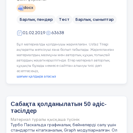
1) температураның өзгеруі;
docx
Барлық пәндер
Тест
Барлық сыныптар
2) газ көпіршіктерінің бөлінуі
Тапсырма орындауда химиялық
01.02.2019
63638
реакция кезінде жүретін өзгерістерді
нақты сипаттау қабілеті мен маңызды
Бұл материалды қолданушы жариялаған. Ustaz Tilegi
концепцияларды түсінуі ескеріледі.
ақпаратты жеткізуші ғана болып табылады. Жарияланған
материалдың мазмұны мен авторлық құқық толықтай
автордың жауапкершілігінде. Егер материал авторлық
құқықты бұзады немесе сайттан алынуы тиіс деп
12-мысал.
«Физикалық
есептесеңіз,
шағым қалдыра аласыз
ғылымдар» бөліміне арналған жетік
деңгейдегі тапсырма:
Суретте парашютист төрт
позициядан көрсетілген.
Сабақта қолданылатын 50 әдіс-
тәсілдер
Материал туралы қысқаша түсінік
1. Секіру алдында ұшақт
Турбо Паскальда графикалық бейнелерді салу үшін
стандартты кітапханалық Graph модуліарналған. Ол