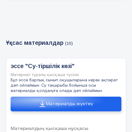
Ұқсас материалдар
(10)
эссе "Су-тіршілік көзі"
Материал туралы қысқаша түсінік
Бұл эссе барлық сынып оқушыларына керек ақпарат
деп ойлаймын. Су тақырыбы бойынша осы
материалды қолдануға олады деп ойлаймын.
Материалды жүктеу
Материалдың қысқаша нұсқасы