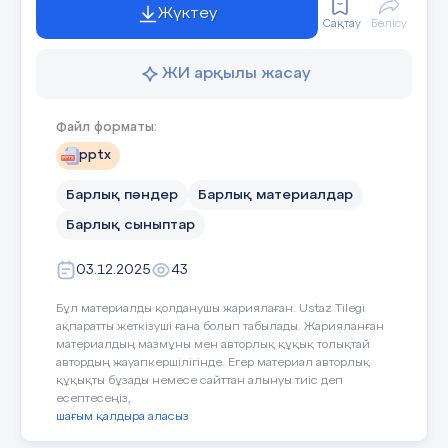
Жүктеу
Сақтау
Бөлісу
ЖИ арқылы жасау
Файл форматы:
pptx
Барлық пәндер
Барлық материалдар
Барлық сыныптар
03.12.2025
43
Бұл материалды қолданушы жариялаған. Ustaz Tilegi
ақпаратты жеткізуші ғана болып табылады. Жарияланған
материалдың мазмұны мен авторлық құқық толықтай
автордың жауапкершілігінде. Егер материал авторлық
құқықты бұзады немесе сайттан алынуы тиіс деп
есептесеңіз,
шағым қалдыра аласыз