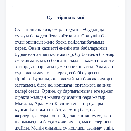
Су – тіршілік көзі
Су – тіршілік көзі, өмірдің қуаты. «Судың да
сұрауы бар» деп бекер айтпаған. Сол үшін біз
суды орынсыз және босқа пайдаланбауымыз
керек. Оның қасиетті екенін ата-бабаларымыз
бұрыннан айтып келе жатыр. Су болмаса біз өмір
сүре алмаймыз, себебі айналадағы қажетті өмірге
заттардың барлығы сумен байланысты. Адамдар
суды ластамауымыз керек, себебі су деген
тіршіліктің жаны, оны ластайтын болсақ зиянды
заттармен, бізге де, қоршаған ортамызға да зиян
келері сөзсіз. Әрине, су барлығымызға өте қажет,
бірақта жылдан жылға су азайып бара жатыр.
Мысалы; Арал мен Каспий теңізінің сулары
құрғап бара жатыр. Ал, әлемнің басқа да
жерлерінде суды көп пайдаланғаннан емес, жер
шарымыздың басқа экологиялық мәселелерінен
азайды. Менің ойымша су қорлары азаймау үшін,