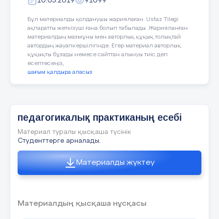
10.03.2019
91099
Бұл материалды қолданушы жариялаған. Ustaz Tilegi
ақпаратты жеткізуші ғана болып табылады. Жарияланған
материалдың мазмұны мен авторлық құқық толықтай
автордың жауапкершілігінде. Егер материал авторлық
құқықты бұзады немесе сайттан алынуы тиіс деп
есептесеңіз,
шағым қалдыра аласыз
педагогикалық практиканың есебі
Материал туралы қысқаша түсінік
Студенттерге арналады.
Материалды жүктеу
Материалдың қысқаша нұсқасы