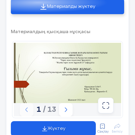
Материалды жүктеу
Материалдың қысқаша нұсқасы
1
/ 13
Жүктеу
Сақтау
Бөлісу