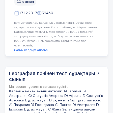
11 сынып
В) Еуразия
§ 9 Оңтүстік Америка
С) Европа
17.12.2017
39460
............................................................... 31
D) Азия
Бұл материалды қолданушы жариялаған. Ustaz Tilegi
§ 10 Солтүстік Америка
ақпаратты жеткізуші ғана болып табылады. Жарияланған
............................................................ 32
Е) Оңтүстік Америка
материалдың мазмұны мен авторлық құқық толықтай
автордың жауапкершілігінде. Егер материал авторлық
Дұрыс жауап: В
§ 11 Аустралия.............................................................................
құқықты бұзады немесе сайттан алынуы тиіс деп
33
есептесеңіз,
шағым қалдыра аласыз
§ 12 Антарктида ..........................................................................
Қазақстан Республикасының аумағы
34
А) 3,2млн.км2.
§ 13 Ең, ең,
В) 9,6млн. км2.
География пәнінен тест сұрақтары 7
ең,...............................................................................35
сынып
С) 2,7млн. км2.
ІІІ – бөлім. Қазақстан физикалық географиясы
Материал туралы қысқаша түсінік
D) 17млн. км2.
Көлемі жөнінен екінші материк: A) Евразия B)
§ 14 Тәуелсіз Қазақстан
Австралия C) Оңтүстік Америка D) Африка E) Солтүстік
Е) 8,5млн км2.
............................................................ 37
Америка Дұрыс жауап: D Ең ежелгі бір тұтас материк:
A) Лавразия B) Гоондвана C) Пангея D) Австралия E)
Дұрыс жауап: С
§ 15 Қазақстанның геохронологиялық,
Евразия Дұрыс жауап: C Жаңа Зеландияны ашқан