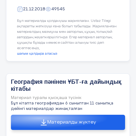
жаңа технологиямен қаруланған мұғалім ғана,
C) 17.12.1992 ж.
өркениетті ел болашағын тәрбиелей алады.
21.12.2018
49545
Жаңа технологияны білім беру саласында
D) 29.12.1992 ж.
тиімді пайдалану оқушылардың өзіндік
жұмысының сапасын арттыруға көмектеседі.
Бұл материалды қолданушы жариялаған. Ustaz Tilegi
Тәуелсіз Қазақстанның келешегі жас ұрпақтың
E) 01.05.1970 ж.
ақпаратты жеткізуші ғана болып табылады. Жарияланған
қолында, ал жас ұрпақ – ұлттың ұлт болып
материалдың мазмұны мен авторлық құқық толықтай
қалуының кепілі.
Дұрыс жауап: A
автордың жауапкершілігінде. Егер материал авторлық
құқықты бұзады немесе сайттан алынуы тиіс деп
есептесеңіз,
10 слайд
шағым қалдыра аласыз
Қазақстанның көлемі:
A) 17 млн.км²
B) 600 мың км²
География пәнінен ҰБТ-ға дайындық
11 слайд
C) 2724 мың км²
кітабы
D) 450 мың км²
Материал туралы қысқаша түсінік
Қорытынды Тарихты мектепте оқыту – күрелі,
сан қырлы, қарама-қайшылыққа толы
Бұл кітапта географиядан 6 сыныптан 11 сыныпқа
E) 1563 мың км²
педагогикалық құбылыс. Оның заңдылықтары
дейінгі материалдар жинақталған
оқушыға білім беру, оны дамыту мен тәрбиелеу
арасындағы объективті байланыс негізінде
Дұрыс жауап: C
анықталады. Ал үдерісінің (процесінің) негізі –
Материалды жүктеу
оқушыларды оқыту. Әдістеме оқушылардың
білім алу қызметін оқытудың мақсат-
міндеттеріне орай, оқу материалын меңгеруге