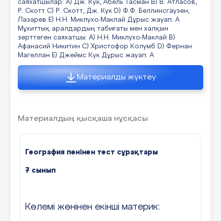
саяхатшылар: A) Дж. Кук, Абель Тасман B) В. Атласов,
геологиялық жағдайы........... ..............................................
Р. Скотт C) Р. Скотт, Дж. Кук D) Ф.Ф. Беллинсгаузен,
40
Дүниенің екі бөлігінде орналасқан Қазақстан
Лазарев E) Н.Н. Миклухо-Маклай Дұрыс жауап: A
облыстары
Мұхиттық аралдардың табиғаты мен халқын
зерттеген саяхатшы: A) Н.Н. Миклухо-Маклай B)
§ 16 Жер бедері ерекшеліктерімен
А) Маңғыстау, Атырау
Афанасий Никитин C) Христофор Колумб D) Фернан
.............................................42
Магеллан E) Джеймс Кук Дұрыс жауап: A
В) Ақтөбе, Ақмола
§ 17 Қазақстан таулары
С) Атырау, Батыс Қазақстан
Материалды жүктеу
.............................................................. 44
D) Батыс Қазақстан, Маңғыстау
§ 18 Климаты, табиғаты
............................................................. 47
Е) Маңғыстау, Қызылорда
Материалдың қысқаша нұсқасы
Дұрыс жауап: С
§ 19 Ішкі сулары .........................................................................
49
География пәнінен тест сұрақтары
ІV – бөлім. Қазақстанның эканомикалық және
әлеуметтік
7
сынып
Қазақстан Республикасының физикалық
географиясы
географиялық орны анықтайды.
§ 20 Халықтар географиясы және Қазақстан
А) Табиғат жағдайларын.
Көлемі жөнінен екінші материк:
халқы................. 51
В) Табиғат ресурстарын.