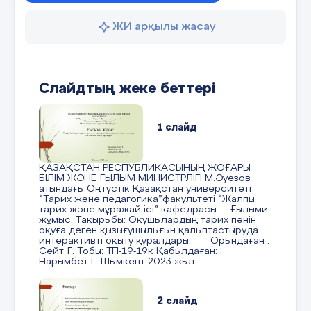
ЖИ арқылы жасау
Слайдтың жеке беттері
1 слайд
ҚАЗАҚСТАН РЕСПУБЛИКАСЫНЫҢ ЖОҒАРЫ
БІЛІМ ЖӘНЕ ҒЫЛЫМ МИНИСТРЛІГІ М.Әуезов
атындағы Оңтүстік Қазақстан университеті
“Тарих және педагогика”факультеті “Жалпы
тарих және мұражай ісі” кафедрасы Ғылыми
жұмыс. Тақырыбы: Оқушылардың тарих пәнін
оқуға деген қызығушылығын қалыптастыруда
интерактивті оқыту құралдары. Орындаған :
Сейт Ғ. Тобы: ТП-19-19к Қабылдаған: .
Нарымбет Г. Шымкент 2023 жыл
2 слайд