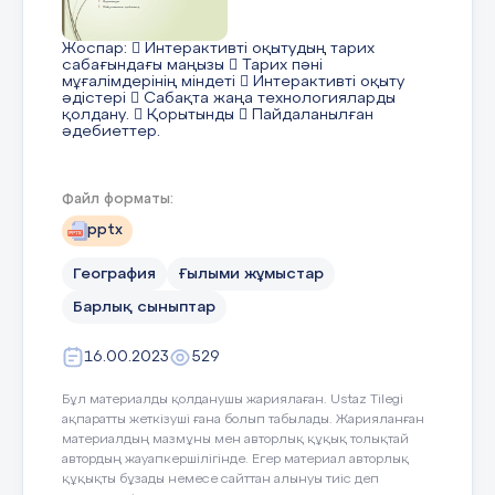
Жоспар:  Интерактивті оқытудың тарих
сабағындағы маңызы  Тарих пәні
мұғалімдерінің міндеті  Интерактивті оқыту
әдістері  Сабақта жаңа технологияларды
қолдану.  Қорытынды  Пайдаланылған
әдебиеттер.
3 слайд
Файл форматы:
pptx
Тарих пәні мұғалімдерінің міндеті – мәдениетті
География
Ғылыми жұмыстар
түрде білімді, іскер, жеке тұлғаны дамыту,
ұлтымыздың рухын көтеру, осы мақсатқа
Барлық сыныптар
жететіндей тиімді жол іздеу. Интерактивті
оқыту әдістері тұлғааралық қарым – қатынасқа
негізделе отырып, “жеке тұлғаны дамытуға
16.00.2023
529
бағытталатын” қазіргі білім беру парадигмасын
қанағаттандырады. Сонымен бірге, сапалы
білім алудың алғышарттары болып табылатын
Бұл материалды қолданушы жариялаған. Ustaz Tilegi
таным белсенділігі мен ізденіс дербестігін
ақпаратты жеткізуші ғана болып табылады. Жарияланған
қалыптастырып қана қоймай, ары қарай
материалдың мазмұны мен авторлық құқық толықтай
дамытады. Заман талабына сай оқыту мен
тәрбиенің соңғы түрлерін жедел игеріп,
автордың жауапкершілігінде. Егер материал авторлық
кәсіби шеберлікті ұштап отыру ұстаздың басты
құқықты бұзады немесе сайттан алынуы тиіс деп
парызы. Елбасымыз Н.Ә. Назарбаевтың