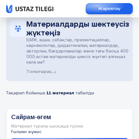
Жариялау
Материалдарды шектеусіз
жүктеңіз
ҚМЖ, ашық сабақтар, презентациялар,
көрнекіліктер, дидактикалық материалдар,
авторлық бағдарламалар және тағы басқа 400
000-астам материалды шексіз жүктеп алғыңыз
келе ме?
Толығырақ
Тақырып бойынша
11 материал
табылды
Сайрам-өгем
Материал туралы қысқаша түсінік
Ғылыми жұмыс