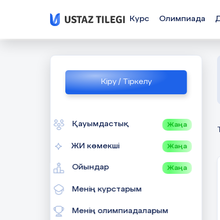
Курс
Олимпиада
Кіру / Тіркелу
Қауымдастық
Жаңа
ЖИ көмекші
Жаңа
Ойындар
Жаңа
Менің курстарым
Менің олимпиадаларым