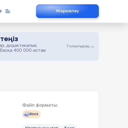
р
Жариялау
теңіз
ер, дидактикалық
Толығырақ
 басқа 400 000-астам
Файл форматы:
docx