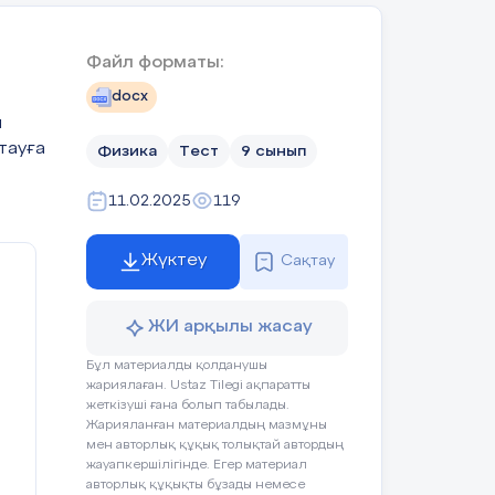
Файл форматы:
docx
ң
ы
тауға
Физика
Тест
9 сынып
11.02.2025
119
Жүктеу
Сақтау
р­
ЖИ арқылы жасау
­ғы
Бұл материалды қолданушы
жариялаған. Ustaz Tilegi ақпаратты
жеткізуші ғана болып табылады.
Жарияланған материалдың мазмұны
мен авторлық құқық толықтай автордың
жауапкершілігінде. Егер материал
авторлық құқықты бұзады немесе