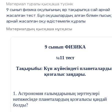
Материал туралы қысқаша түсінік
9 сынып физика оқулығының әр тақырыпқа сай арнай
Жобаларды орындауда деректер 
жасалған тест. Бұл оқушылардың алған білімін пысық
арнай жасалған оқу әдістемелік құралы
жұмыс жаса
Материалдың қысқаша нұсқасы
9 сынып ФИЗИКА
Сабақтың барысы
:
11 тест
№
Сабақтың
Педагогтың әрекеті
Тақырыбы: Күн жүйесіндегі планеталарды
кезені/ уақыт
қозғалыс заңдары.
Сабақтың
1.Оқушылармен амандасу.
басы
1. Астрономия ғалымдарының зерттеулері
2.Сабақтың тақырыбы мен мақсаттарымен
нәтижесінде планеталардың қозғалысы қандай
таныстыру.
болды?
3.Жаңа тақырыпқа шолу