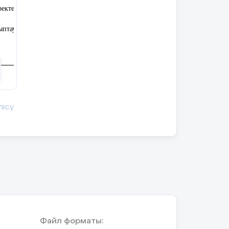
еректер базасын құру
ұрыптауды және сүзгілеуді жүзеге
лісу
лектронды кестеде деректер
ілерді қолдану;
Файл форматы: