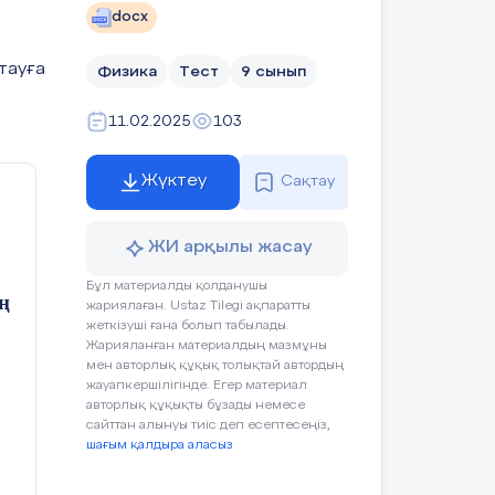
docx
базасын өз бетінше таңдап
тауға
Физика
Тест
9 сынып
11.02.2025
103
Жүктеу
Сақтау
ЖИ арқылы жасау
Бұл материалды қолданушы
Оқушының
Бағалау
Ресурстар
ң
жариялаған. Ustaz Tilegi ақпаратты
әрекеті
жеткізуші ғана болып табылады.
Жарияланған материалдың мазмұны
мен авторлық құқық толықтай автордың
1.Мұғаліммен
жауапкершілігінде. Егер материал
амандасады.
авторлық құқықты бұзады немесе
сайттан алынуы тиіс деп есептесеңіз,
шағым қалдыра аласыз
2.Сабақтың
тақырыбын
дәптерге