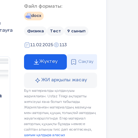
Файл форматы:
docx
ы
тауға
Физика
Тест
9 сынып
ген
11.02.2025
113
н
Жүктеу
Сақтау
,
ЖИ арқылы жасау
Бұл материалды қолданушы
а
жариялаған. Ustaz Tilegi ақпаратты
т
жеткізуші ғана болып табылады.
Жарияланған материалдың мазмұны
мен авторлық құқық толықтай автордың
жауапкершілігінде. Егер материал
авторлық құқықты бұзады немесе
сайттан алынуы тиіс деп есептесеңіз,
шағым қалдыра аласыз