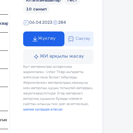
Кітапханашылар
Тест
10 сынып
06.04.2023
284
оспары
Жүктеу
Сақтау
ЖИ арқылы жасау
Бұл материалды қолданушы
жариялаған. Ustaz Tilegi ақпаратты
жеткізуші ғана болып табылады.
Жарияланған материалдың мазмұны
мен авторлық құқық толықтай автордың
жауапкершілігінде. Егер материал
Қатыспағандар
авторлық құқықты бұзады немесе
саны
сайттан алынуы тиіс деп есептесеңіз,
шағым қалдыра аласыз
ағын жоба)