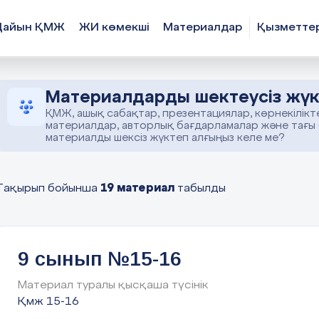
Дайын ҚМЖ
ЖИ көмекші
Материалдар
Қызметте
Материалдарды шектеусіз жүк
ҚМЖ, ашық сабақтар, презентациялар, көрнекілікт
материалдар, авторлық бағдарламалар және тағы
материалды шексіз жүктеп алғыңыз келе ме?
19 материал
Тақырып бойынша
табылды
9 сынып №15-16
Материал туралы қысқаша түсінік
Қмж 15-16