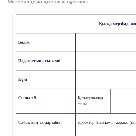
Материалдың қысқаша нұсқасы
Қысқа мерзімді ж
Бөлім
Педагогтың аты-жөні
Күні
Сынып 9
Қатысушылар
саны
Сабақтың тақырыбы:
Деректер базасымен жұмыс (ш