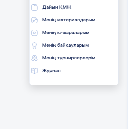
Дайын ҚМЖ
Менің материалдарым
Менің іс-шараларым
Менің байқауларым
Менің турнирлерлерім
Журнал