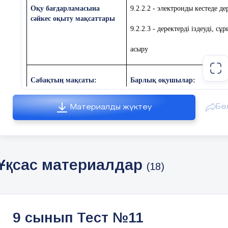
О
қу бағдарламасына
9.2.2.2 - электронды кестеде д
сәйкес оқыту мақсаттары
9.2.2.3 - деректерді іздеуді, с
асыру
Сабақтың мақсаты:
Барлық оқушылар:
Бө
Материалды жүктеу
Шағын жобаларды қорғауда э
базасын қолдану
Ұқсас материалдар
Көптеген оқушылар
:
(18)
Деректер базасын құруда объект
9 сынып Тест №11
Кейбір оқушылар: