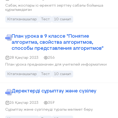
Сабақ жоспары іс-әрекетті зерттеу сабағы бойынша
құрылымдаған
Кітапханашылар
Тест
10 сынып
План урока в 9 классе "Понятие
алгоритма, свойства алгоритмов,
способы представления алгоритмов"
28 Қаңтар 2023
256
План урока предназначен для учителей информатики
Кітапханашылар
Тест
10 сынып
Деректерді сұрыптау және сүзілеу
26 Қаңтар 2023
357
Сұрыптау және сүзгілеуді туралы мәлімет беру