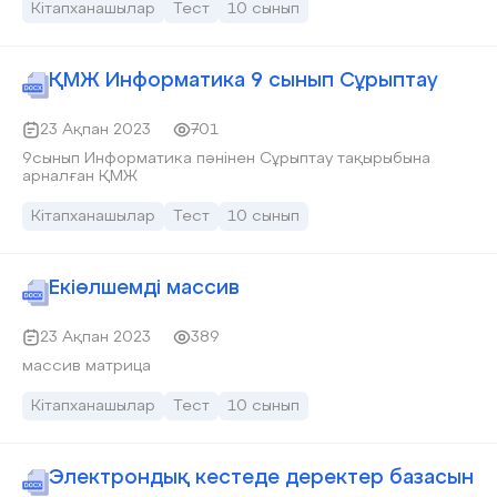
Кітапханашылар
Тест
10 сынып
ҚМЖ Информатика 9 сынып Сұрыптау
23 Ақпан 2023
701
9сынып Информатика пәнінен Сұрыптау тақырыбына
арналған ҚМЖ
Кітапханашылар
Тест
10 сынып
Екіөлшемді массив
23 Ақпан 2023
389
массив матрица
Кітапханашылар
Тест
10 сынып
Электрондық кестеде деректер базасын