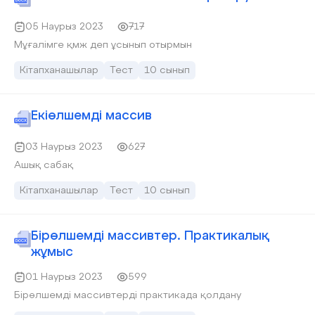
05 Наурыз 2023
717
Мұғалімге қмж деп ұсынып отырмын
Кітапханашылар
Тест
10 сынып
Екіөлшемді массив
03 Наурыз 2023
627
Ашық сабақ
Кітапханашылар
Тест
10 сынып
Бірөлшемді массивтер. Практикалық
жұмыс
01 Наурыз 2023
599
Бірөлшемді массивтерді практикада қолдану