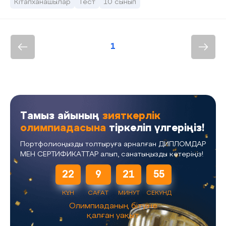
Кітапханашылар
Тест
10 сынып
1
Тамыз айының
зияткерлік
олимпиадасына
тіркеліп үлгеріңіз!
Портфолиоңызды толтыруға арналған ДИПЛОМДАР
МЕН СЕРТИФИКАТТАР алып, санатыңызды көтеріңіз!
22
9
21
54
КҮН
САҒАТ
МИНУТ
СЕКУНД
Олимпиаданың бітуіне
қалған уақыт