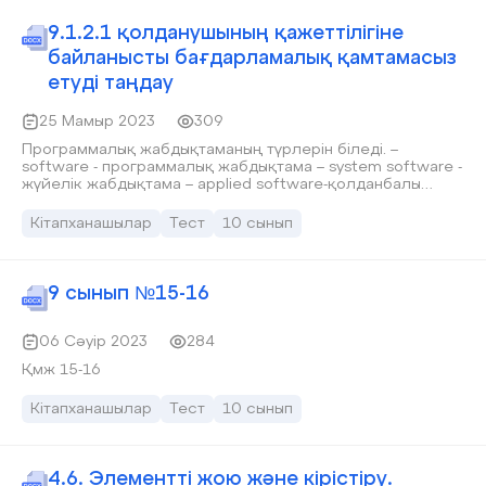
9.1.2.1 қолданушының қажеттілігіне
байланысты бағдарламалық қамтамасыз
етуді таңдау
25 Мамыр 2023
309
Программалық жабдықтаманың түрлерін біледі. –
software - программалық жабдықтама – system software -
жүйелік жабдықтама – applied software-қолданбалы
программалық жабдықтама –programming systems -
программалау жүйелері – base software - базалық
Кітапханашылар
Тест
10 сынып
жабдықтама – service software - сервистік программалық
жабдықтама – utilities – утилиталар - program - программа
- programming – программалау - programmer -
программалаушы
9 сынып №15-16
06 Сәуір 2023
284
Қмж 15-16
Кітапханашылар
Тест
10 сынып
4.6. Элементті жою және кірістіру.