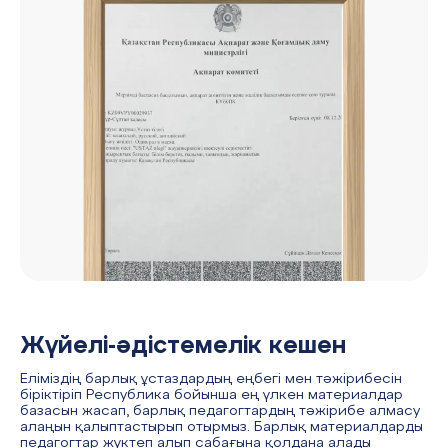
Жүйелі-әдістемелік кешен
Еліміздің барлық ұстаздардың еңбегі мен тәжірибесін
біріктіріп Республика бойынша ең үлкен материалдар
базасын жасап, барлық педагогтардың тәжірибе алмасу
алаңын қалыптастырып отырмыз. Барлық материалдарды
педагогтар жүктеп алып сабағына қолдана алады