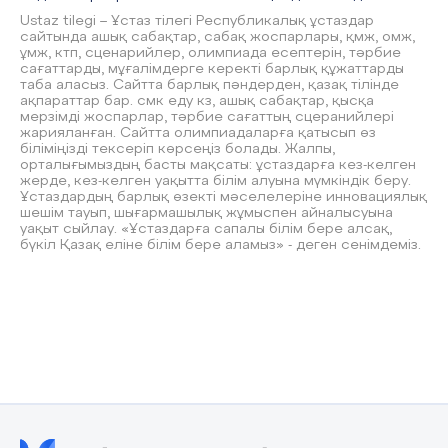
Ustaz tilegi – Ұстаз тілегі Республикалық ұстаздар
сайтында ашық сабақтар, сабақ жоспарлары, қмж, омж,
ұмж, ктп, сценарийлер, олимпиада есептерін, тәрбие
сағаттарды, мұғалімдерге керекті барлық құжаттарды
таба аласыз. Сайтта барлық пәндерден, қазақ тілінде
ақпараттар бар. смк еду кз, ашық сабақтар, қысқа
мерзімді жоспарлар, тәрбие сағаттың сцеранийлері
жарияланған. Сайтта олимпиадаларға қатысып өз
біліміңізді тексеріп көрсеңіз болады. Жалпы,
орталығымыздың басты мақсаты: ұстаздарға кез-келген
жерде, кез-келген уақытта білім алуына мүмкіндік беру.
Ұстаздардың барлық өзекті мәселелеріне инновациялық
шешім тауып, шығармашылық жұмыспен айналысуына
уақыт сыйлау. «Ұстаздарға сапалы білім бере алсақ,
бүкіл Қазақ еліне білім бере аламыз» - деген сенімдеміз.