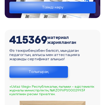
Тізімді көру
415369
материал
жарияланған
Өз тәжірибеңізбен бөлісіп, мыңдаған
педагогтың алғысы мен аттестацияға
жарамды сертификат алыңыз!
Толығырақ
«Ustaz tilegi» Республикалық ғылыми – әдістемелік
журналы министірліктің №KZ09VPY00029937
куәлігімен ресми тіркелген.