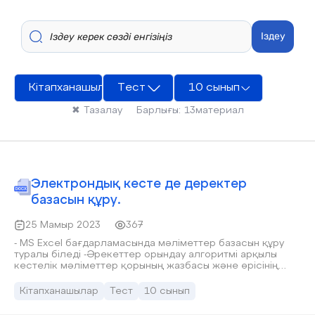
Іздеу
Кітапханашылар
Тест
10 сынып
✖
Тазалау
Барлығы:
13
материал
Электрондық кесте де деректер
базасын құру.
25 Мамыр 2023
367
- MS Excel бағдарламасында мәліметтер базасын құру
туралы біледі -Әрекеттер орындау алгоритмі арқылы
кестелік мәліметтер қорының жазбасы және өрісінің
өзара айырмашылығы түсінеді. - MS Excel мәліметтер
қорының ережелерін қолдана отырып, бағдарламада
Кітапханашылар
Тест
10 сынып
мәліметтер базасын құра алады