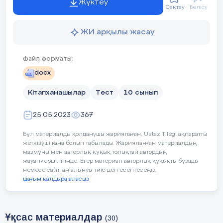
Жүктеу
Сақтау
Бөлісу
ЖИ арқылы жасау
Файл форматы:
docx
Кітапханашылар
Тест
10 сынып
25.05.2023
367
Бұл материалды қолданушы жариялаған. Ustaz Tilegi ақпаратты
жеткізуші ғана болып табылады. Жарияланған материалдың
мазмұны мен авторлық құқық толықтай автордың
жауапкершілігінде. Егер материал авторлық құқықты бұзады
немесе сайттан алынуы тиіс деп есептесеңіз,
шағым қалдыра аласыз
Ұқсас материалдар
(30)