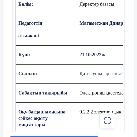
Бөлім:
Деректер базасы
Педагогтің
Магаметжан Динара
Тілдік
мақсаттар
аты-жөні
Күні:
21.10.2022ж
Сынып:
Қатысушылар саны:
12
Сабақтың тақырыбы
Электрондықкестедедерек
Оқу бағдарламасына
9.2.2.2 электрондық кестед
сәйкес оқыту
мақсаттары