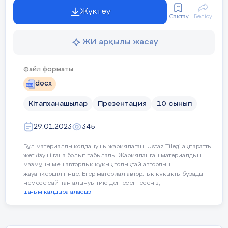
Сабақ мақсаты
электронды кестеде мәліме
Жүктеу
Сақтау
Бөлісу
ЖИ арқылы жасау
Бағалау критерийлері
Ассеss ортасында кесте құ
Файл форматы:
қадамдарын түсіндіріп бере
docx
Кітапханашылар
Презентация
10 сынып
Тілдік мақсаттар
Оқушылар
:
29.01.2023
345
Мәліметтер қоры кесте
мақсатын сипаттай ал
Бұл материалды қолданушы жариялаған. Ustaz Tilegi ақпаратты
жеткізуші ғана болып табылады. Жарияланған материалдың
Диалог және жазу үшін қо
мазмұны мен авторлық құқық толықтай автордың
жауапкершілігінде. Егер материал авторлық құқықты бұзады
өріс пен жазба;
немесе сайттан алынуы тиіс деп есептесеңіз,
Құндылықтарға баулу
шағым қалдыра аласыз
мәліметтер типі мен ф
сұрыптау;