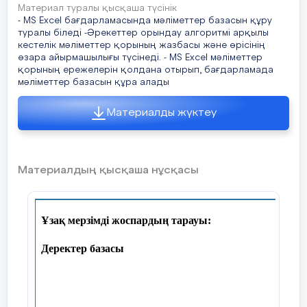
Материал туралы қысқаша түсінік
- MS Excel бағдарламасында мәліметтер базасын құру
туралы біледі -Әрекеттер орындау алгоритмі арқылы
кестелік мәліметтер қорының жазбасы және өрісінің
өзара айырмашылығы түсінеді. - MS Excel мәліметтер
қорының ережелерін қолдана отырып, бағдарламада
мәліметтер базасын құра алады
Материалды жүктеу
Материалдың қысқаша нұсқасы
Ұзақ мерзімді жоспардың тарауы:
Деректер базасы