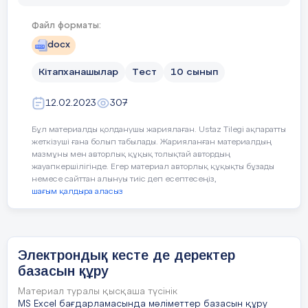
құрмау үшін керек.
Database-
Файл форматы:
Сабақтың
Сабақтағы жоспарланған
-компьютер арқылы тез арада іздеу және ке
docx
жоспарланған
арттыру үшін ұйымдастырылған деректер м
Бағалау
критерийі
кезеңдері
Ұсынылатын
Кітапханашылар
Тест
10 сынып
2.ДБ өрісі-
тақырыптар:
12.02.2023
307
Сабақтың
Ұйымдастыру
Поле-
Қалалық телефон
●
анықтамасы;
Бұл материалды қолданушы жариялаған. Ustaz Tilegi ақпаратты
басы
Сәлемдесу, оқушыларды түгендеу.
Field-
жеткізуші ғана болып табылады. Жарияланған материалдың
мазмұны мен авторлық құқық толықтай автордың
Кітапхана;
●
Оқушыла
жауапкершілігінде. Егер материал авторлық құқықты бұзады
Оқушылардың
назарын
сабаққа
аудару
-нысанның қасиетінің мәндерін қамтитын к
бір-бірінің
немесе сайттан алынуы тиіс деп есептесеңіз,
Дүкен;
●
шағым қалдыра аласыз
жұмыстар
3.ДБ жазбасы-
Жағымды психологиялық ахуал орна
тексеріп,
Қойма;
●
5 мин.
бағалауын
Запись-
«Құпия конверт»
әдісі арқылы «Өріс
қадағалай
топқа бөлу
Емхана;
●
Record-
Электрондық кесте де деректер
Тілдік
мақсаттар
базасын құру
Қонақүй.
●
-деректер қорының өрісінде орналасқан, бел
Материал туралы қысқаша түсінік
қатары
Оқушылардың
MS Excel бағдарламасында мәліметтер базасын құру