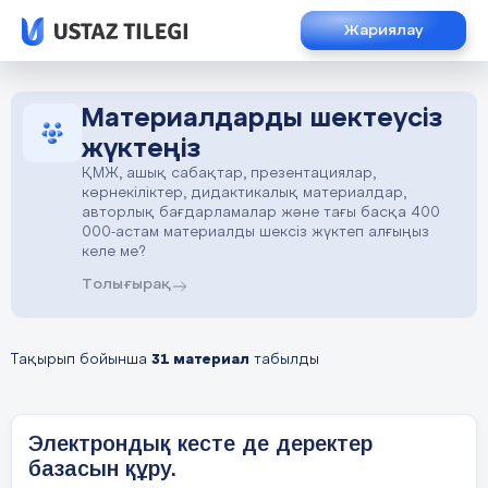
Жариялау
Материалдарды шектеусіз
жүктеңіз
ҚМЖ, ашық сабақтар, презентациялар,
көрнекіліктер, дидактикалық материалдар,
авторлық бағдарламалар және тағы басқа 400
000-астам материалды шексіз жүктеп алғыңыз
келе ме?
Толығырақ
Тақырып бойынша
31 материал
табылды
Электрондық кесте де деректер
базасын құру.