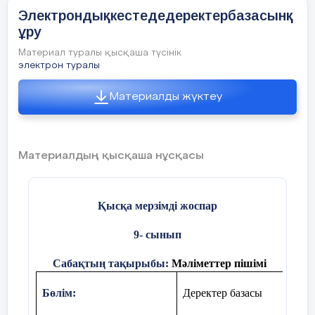
Электрондықкестедедеректербазасынқ
сүзгілеу;
ұру
Материал туралы қысқаша түсінік
мәліметтерді іздеу;
электрон туралы
МҚБЖ;
Материалды жүктеу
Мәліметтер қоры.
Үлкен көлемдегу мәліметт
Материалдың қысқаша нұсқасы
Кестедегі мәліметтерді жыл
Пән
аралық
байланыс
Кестедегі мәліметтерді рет
Қысқа мерзімді жоспар
9- сынып
Құндылықтарға баулу
Акад
Сабақтың тақырыбы:
Мәліметтер пішімі
Сабақтың барысы
Бөлім:
Деректер базасы
Алдыңғы
білім