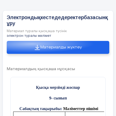
Бағалау
критерийі
Электрондықкестедедеректербазасынқ
ұру
Материал туралы қысқаша түсінік
электрон туралы мәлімет
Материалды жүктеу
Материалдың қысқаша нұсқасы
Қысқа мерзімді жоспар
9- сынып
Сабақтың тақырыбы:
Мәліметтер пішімі