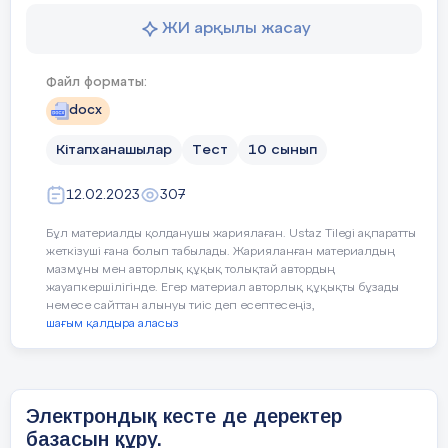
ЖИ арқылы жасау
Сабақтың
Сабақтағы жоспарланған
жоспарланған
кезеңдері
Файл форматы:
docx
Бағалау
критерийі
Сабақтың
Ұйымдастыру
Кітапханашылар
Тест
10 сынып
басы
Сәлемдесу, оқушыларды түгендеу.
12.02.2023
307
Оқушылардың
назарын
сабаққа
аудару
Бұл материалды қолданушы жариялаған. Ustaz Tilegi ақпаратты
жеткізуші ғана болып табылады. Жарияланған материалдың
Жағымды психологиялық ахуал орна
мазмұны мен авторлық құқық толықтай автордың
жауапкершілігінде. Егер материал авторлық құқықты бұзады
5 мин.
немесе сайттан алынуы тиіс деп есептесеңіз,
«Құпия конверт»
әдісі арқылы «Өріс
шағым қалдыра аласыз
топқа бөлу
Электрондық кесте де деректер
Тілдік
мақсаттар
базасын құру.