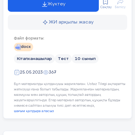
Жүктеу
Сабақбарысы
Жаңа тақырыпты игеру
Сақтау
Бөлісу
1 тапсырма
. Топтық жұмыс
№
ЖИ арқылы жасау
Сабақтың
Сабақтағы жоспарланған
жоспарланған
«Ойлан, бірік, бөліс!» әдісі
кезеңдері
Файл форматы:
Оқушылар ойына келген жауаптарды 
10 мин.
docx
көп жазады (Ойлан). Одан кейін олар 
Сабақтың
әріптестерімен біріктіреді (Бірік) және
Ұйымдастыру
Кітапханашылар
Тест
10 сынып
сыныптың идеяларын талқылауды баста
басы
Сәлемдесу, оқушыларды түгендеу.
25.05.2023
367
Іске қосу – Программалар – Microsoft E
Оқушылардың
назарын
сабаққа
аудару
Бұл материалды қолданушы жариялаған. Ustaz Tilegi ақпаратты
Файл – Құру (Создать)
жеткізуші ғана болып табылады. Жарияланған материалдың
Жағымды психологиялық ахуал орна
мазмұны мен авторлық құқық толықтай автордың
ДБ құру тәртібі:
жауапкершілігінде. Егер материал авторлық құқықты бұзады
5 мин.
«Құпия конверт»
әдісі арқылы «Өріс
немесе сайттан алынуы тиіс деп есептесеңіз,
топқа бөлу
Екі кестенің құрылымын қою.
шағым қалдыра аласыз
Кестедегі өрістерді сыныптастар 
деректерімен толықтыру.