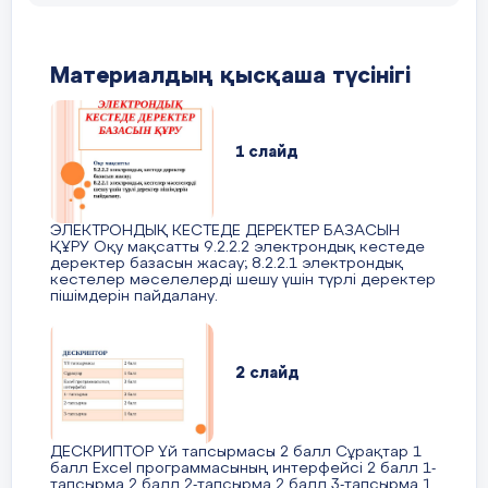
тапсырмасын тез орындауға көмектесетін ж
Кесте неше өлшемді болады?
уақытты үнемдейтін әдіс ойлап табуды шеш
Олар тарихта бірінші рет электронды ке
Материалдың қысқаша түсінігі
Екі өлшемді кесте қандай жазбалардан 
бағдарламасын жазған. Сол студенттер
арқасында Microsoft Excel бағдарламасы жүз
Өрістің жиынтығы нені құрайды?
асып, оны математикада, статистика
1 слайд
экономикада, қаржыда пайдаланады.
Жаңа ақпаратпен танысу. Әдіст
сұрақтарға жеке, топта, ұжымда жа
ЭЛЕКТРОНДЫҚ КЕСТЕДЕ ДЕРЕКТЕР БАЗАСЫН
жаңа материалды түсіндіреді.
ҚҰРУ Оқу мақсатты 9.2.2.2 электрондық кестеде
деректер базасын жасау; 8.2.2.1 электрондық
кестелер мәселелерді шешу үшін түрлі деректер
Білім ленд русурсы
пішімдерін пайдалану.
https://bilimland.kz/kk/courses/informa
synyp/lesson/kestelik-proczessor-ko
dajyndau
2 слайд
ДЕСКРИПТОР Үй тапсырмасы 2 балл Сұрақтар 1
мен жұмыс
Постермен
балл Excel программасының интерфейсі 2 балл 1-
тапсырма 2 балл 2-тапсырма 2 балл 3-тапсырма 1