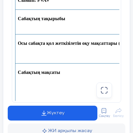
Сынып:
9
«А»
Сабақтың тақырыбы
Осы сабақта қол жеткізілетін оқу мақсаттары (оқу б
Сабақтың мақсаты
Жүктеу
Сақтау
Бөлісу
ЖИ арқылы жасау