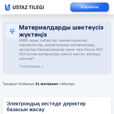
Жариялау
Материалдарды шектеусіз
жүктеңіз
ҚМЖ, ашық сабақтар, презентациялар,
көрнекіліктер, дидактикалық материалдар,
авторлық бағдарламалар және тағы басқа 400
000-астам материалды шексіз жүктеп алғыңыз
келе ме?
Толығырақ
Тақырып бойынша
31 материал
табылды
Электрондық кестеде деректер
базасын жасау