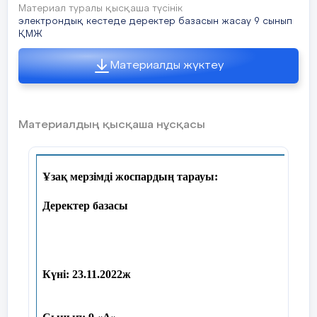
Материал туралы қысқаша түсінік
электрондық кестеде деректер базасын жасау 9 сынып
ҚМЖ
Материалды жүктеу
Материалдың қысқаша нұсқасы
Ұзақ мерзімді жоспардың тарауы:
Деректер базасы
Күні:
23.11.2022ж