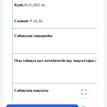
Күні:
24.11.2023 ж.
Сынып:
9
«А, Б»
Сабақтың тақырыбы
Пән
аралық
байланыс
Сабақтың
Жаңа сабаққа кіріспе ретінде қима қ
ортасы
сұрау жаңа сабақ тақырыбын ашу.
Осы сабақта қол жеткізілетін оқу мақсаттары (оқу б
Сабақтың тақырыбы мен сабақта қол же
мақсаттарымен таныстыру
Алдыңғы
білім
Көрсетілім:
қызығушылылығын ояту, 
ашу мақсатында youtube сайтындағы 
3
мин
Сабақтың мақсаты
Сыни тұрғыдан ойлау қабілеттерін да
қосымша мәліметтер айтып мысалдар к
тақырыпты ашу бір-біріне түсіндіру 