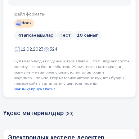
Файл форматы:
docx
Бағалау
критерийі
Кітапханашылар
Тест
10 сынып
12.02.2023
324
Бұл материалды қолданушы жариялаған. Ustaz Tilegi ақпаратты
жеткізуші ғана болып табылады. Жарияланған материалдың
мазмұны мен авторлық құқық толықтай автордың
жауапкершілігінде. Егер материал авторлық құқықты бұзады
немесе сайттан алынуы тиіс деп есептесеңіз,
шағым қалдыра аласыз
Ұқсас материалдар
(30)
Тілдік
мақсаттар
Электрондық кестеде деректер