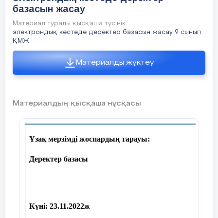
базасын жасау
Материал туралы қысқаша түсінік
электрондық кестеде деректер базасын жасау 9 сынып
ҚМЖ
Материалды жүктеу
Материалдың қысқаша нұсқасы
Ұзақ мерзімді жоспардың тарауы:
Деректер базасы
Құндылықтарға баулу
Күні:
23.11.2022ж