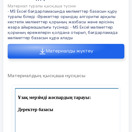
Материал туралы қысқаша түсінік
- MS Excel бағдарламасында мәліметтер базасын құру
туралы біледі -Әрекеттер орындау алгоритмі арқылы
кестелік мәліметтер қорының жазбасы және өрісінің
өзара айырмашылығы түсінеді. - MS Excel мәліметтер
қорының ережелерін қолдана отырып, бағдарламада
Әр топқа бағалау парағы беру және тү
мәліметтер базасын құра алады
бойынша жеке оқушы өзінің жинаған 
Материалды жүктеу
««Бәйге»
«Ойлан,бірік,
«Жұбын
тест»
бөліс!»
тап»
жұмысы
Материалдың қысқаша нұсқасы
Ұзақ мерзімді жоспардың тарауы:
Үй тапсырмасы «Бәйге» әдісі
Деректер базасы
«learning apps»бағдарламасы арқылы о
Құндылықтарға баулу