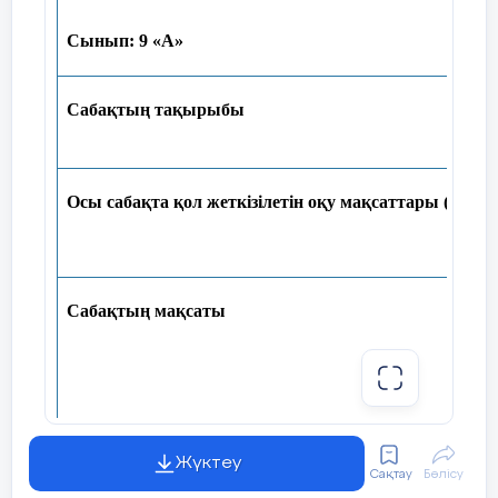
Сынып:
9
«А»
Сабақтың тақырыбы
Пән
аралық
байланыс
Осы сабақта қол жеткізілетін оқу мақсаттары (оқу б
Алдыңғы
білім
Сабақтың мақсаты
Жүктеу
Сабақбарысы
Сақтау
Бөлісу