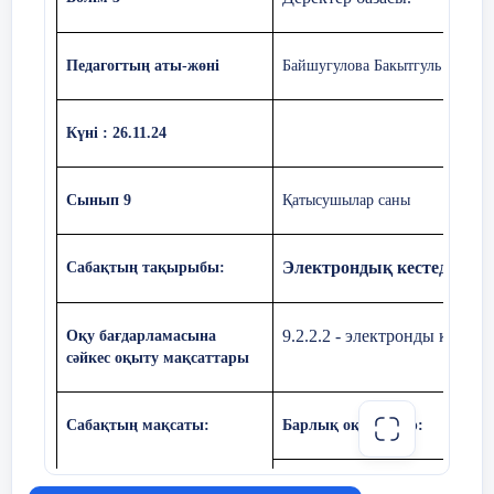
жолыМұхтар Әуезов 2006 Жазушы 2 Қазақ
солдаты Ғабит Мүсірепов 200 Жазушы ... ... ... ...
деректер базасымен жұмыс істеу-
•
Педагогтың аты-жөні
Байшугулова Бакытгуль Кадыр
компьютермен жұмыс істеудің маңызды
дағдыларының бірі.
Күні : 26.11.24
Сонымен, бүгінгі сабақтың тақырыбы-
Сынып 9
Қатысушылар саны
Электрондық кестеде деректер базасын
құру.
Электрондық кестеде дере
Сабақтың тақырыбы:
бүгін сабақта біз электрондық кестелерде
•
деректер базасын құруды үйренеміз.
9.2.2.2 - электронды кестед
О
қу бағдарламасына
сәйкес оқыту мақсаттары
Миға шабуыл
Сабақтың мақсаты:
Барлық оқушылар:
Excel бағдарламасында Эле