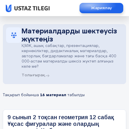
Жариялау
Материалдарды шектеусіз
жүктеңіз
ҚМЖ, ашық сабақтар, презентациялар,
көрнекіліктер, дидактикалық материалдар,
авторлық бағдарламалар және тағы басқа 400
000-астам материалды шексіз жүктеп алғыңыз
келе ме?
Толығырақ
Тақырып бойынша
16 материал
табылды
9 сынып 2 тоқсан геометрия 12 сабақ
Ұқсас фигуралар және олардың