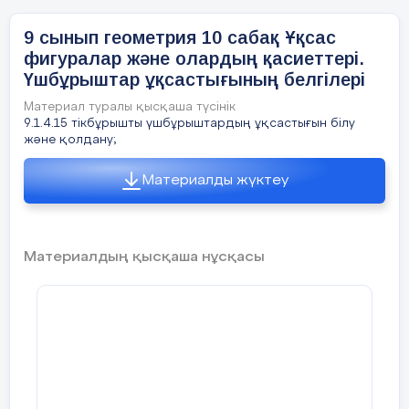
5мин
Сабақ
Оқушыларды түгелдеу;
9 сынып геометрия 10 сабақ Ұқсас
мұғалі
фигуралар және олардың қасиеттері.
туында
Сабақтың мақсатымен
Үшбұрыштар ұқсастығының белгілері
жүгіну
таныстыру
Материал туралы қысқаша түсінік
9.1.4.15 тікбұрышты үшбұрыштардың ұқсастығын білу
және қолдану;
Сабақтың
Бүгінгі тақырыпты қысқаша слайдпен тү
келтіреді
Материалды жүктеу
басы
Оқушылар:
слайдқа қарап тақырыпты тү
жерлері болса, мұғалімнен сұрайды
10 минут
Материалдың қысқаша нұсқасы
Теореманы дәлелдемес бұрын, үшбұрышт
формулаларын төмендегі суреттерді талқ
АВС
үшбұрышының
аудан