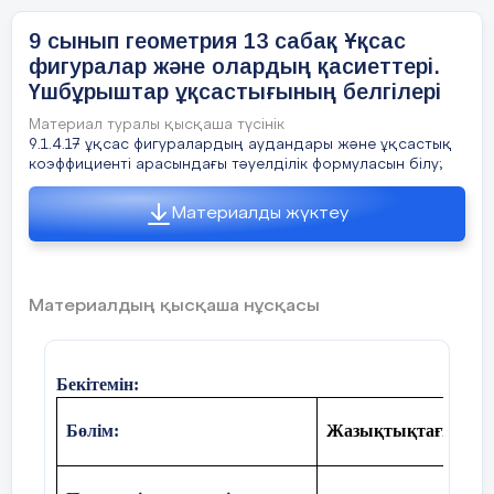
5) Қорытынды жасаңыз. Қорытынды жау
9 сынып геометрия 13 сабақ Ұқсас
пропорция қасиетін қолданыңыз. Дайын 
фигуралар және олардың қасиеттері.
өз қорытындыңызды тексеріңіз.
Үшбұрыштар ұқсастығының белгілері
Материал туралы қысқаша түсінік
9.1.4.17 ұқсас фигуралардың аудандары және ұқсастық
, ендеше
коэффициенті арасындағы тәуелділік формуласын білу;
. Пропорция қасиеті бойынша
Материалды жүктеу
.
Материалдың қысқаша нұсқасы
Дәлелденді.
Сабақтың
Бекіту тапсырмаларын орытндаут
Бекітемін:
ортасы
Табаны АС болатын тең бүйірлі
AB
AF
биіктіктері жүргізілген
.
Олар
К
нү
Бөлім:
Жазықтықтағы түрл
Егер
АВ
= 15см,
АК=
5см екені белгі
АВК
үшбұрышының ауданын тап.
25минут