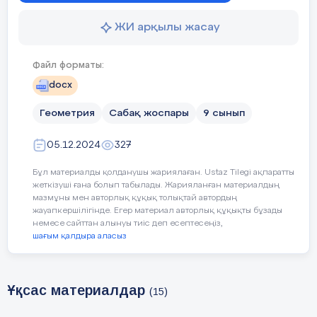
-Өзгелерге мейірімділі
ЖИ арқылы жасау
- Айналасындағыларға 
Файл форматы:
Әділдік және жауапк
docx
- Басқалар үшін маңыз
Геометрия
Сабақ жоспары
9 сынып
- Бастаған ісін соңына 
05.12.2024
327
Бұл материалды қолданушы жариялаған. Ustaz Tilegi ақпаратты
Педагогтің әрекеті
Оқушы
Уақыты/
жеткізуші ғана болып табылады. Жарияланған материалдың
мазмұны мен авторлық құқық толықтай автордың
кезеңдері
жауапкершілігінде. Егер материал авторлық құқықты бұзады
немесе сайттан алынуы тиіс деп есептесеңіз,
шағым қалдыра аласыз
Ұйымдас-
Сәлемдесу;
Мұғалі
тыру кезеңі
Сынып
Сыныптағы оқушылардың
Ұқсас материалдар
(15)
туында
көңіл күйлерін сұрап, жағымды
тілекте
ахуал туындату;