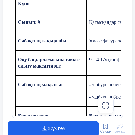
Күні:
Сынып: 9
Қатысқандар саны: Қ
Сабақтың тақырыбы:
Ұқсас фигуралар жән
Оқу бағдарламасына сәйкес
9.1.4.17ұқсас фигура
оқыту мақсаттары:
Сабақтың мақсаты:
- үшбұрыш биссектри
- үшбұрыш биссектри
Құндылықтар:
Бірлік және ынтымақ
-
Командада жұмыс істе
Жүктеу
Сақтау
Бөлісу