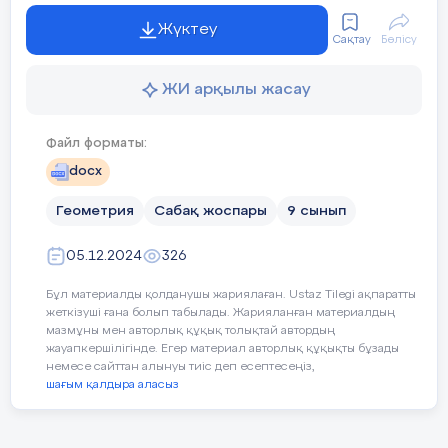
Құндылықтар:
Бірлік және ынтымақ
Жүктеу
Сақтау
Бөлісу
-
Командада жұмыс істей
1)
АВС
үшбұрышы мен оның
ЖИ арқылы жасау
-Өзгелерге мейірімділі
биссектрисасы берілген.
ABD
және
ACD
ү
аудандарын табыңыз.
Файл форматы:
- Айналасындағыларға к
docx
Әділдік және жауапке
Геометрия
Сабақ жоспары
9 сынып
2) үшбұрыштардың аудандарының қатын
- Басқалар үшін маңыз
биссектриса.
05.12.2024
326
- Бастаған ісін соңына д
3) үшбұрышта ВС қабырғасына АН биіктіг
Бұл материалды қолданушы жариялаған. Ustaz Tilegi ақпаратты
жеткізуші ғана болып табылады. Жарияланған материалдың
ACD
үшбұрыштарының аудандарын табы
Педагогтің әрекеті
Оқушы
мазмұны мен авторлық құқық толықтай автордың
Уақыты/
жауапкершілігінде. Егер материал авторлық құқықты бұзады
немесе сайттан алынуы тиіс деп есептесеңіз,
кезеңдері
шағым қалдыра аласыз
Ұйымдас-
Сәлемдесу;
Мұғалі