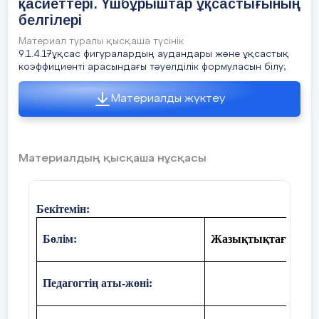
қасиеттері. Үшбұрыштар ұқсастығының
белгілері
Материал туралы қысқаша түсінік
9.1.4.17ұқсас фигуралардың аудандары және ұқсастық
коэффициенті арасындағы тәуелділік формуласын білу;
Материалды жүктеу
Материалдың қысқаша нұсқасы
Бекітемін:
Бөлім:
Жазықтықтағы түрл
Педагогтің аты-жөні: