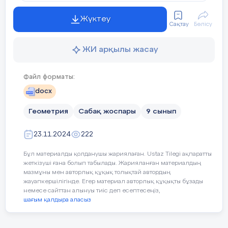
1)
АВС
үшбұрышы мен оның
Жүктеу
Сақтау
Бөлісу
биссектрисасы берілген.
ABD
және
ACD
ү
аудандарын табыңыз.
ЖИ арқылы жасау
Файл форматы:
2) үшбұрыштардың аудандарының қатын
docx
биссектриса.
Геометрия
Сабақ жоспары
9 сынып
3) үшбұрышта ВС қабырғасына АН биіктіг
ACD
үшбұрыштарының аудандарын табы
23.11.2024
222
Бұл материалды қолданушы жариялаған. Ustaz Tilegi ақпаратты
жеткізуші ғана болып табылады. Жарияланған материалдың
мазмұны мен авторлық құқық толықтай автордың
жауапкершілігінде. Егер материал авторлық құқықты бұзады
немесе сайттан алынуы тиіс деп есептесеңіз,
шағым қалдыра аласыз
4) үшбұрыштардың аудандарының қатын