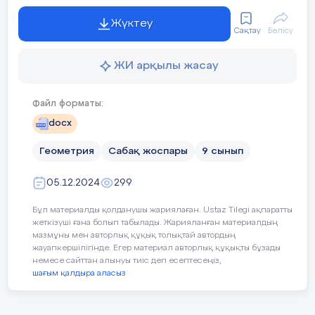
дәлелдендер.
-
Командада жұмыс істе
Жүктеу
Сақтау
Бөлісу
47
№
-Өзгелерге мейірімділі
ЖИ арқылы жасау
АВС ушбурышына А бурышы ортак, Е те
- Айналасындағыларға 
ортасында болатындай ADEF ромбысы ішт
рет).
Егер АВ = с жане АС = в болса, он
Файл форматы:
Әділдік және жауапк
табындар.
docx
- Басқалар үшін маңыз
Геометрия
Сабақ жоспары
9 сынып
Сабақтың
Қорытындылау.
Сабақ
- Бастаған ісін соңына 
05.12.2024
299
соңы
Рефлексия.
Өтілге
сұрақт
Бұл материалды қолданушы жариялаған. Ustaz Tilegi ақпаратты
Педагогтің әрекеті
Оқушы
Уақыты/
жеткізуші ғана болып табылады. Жарияланған материалдың
5
Тіркесті толықтырыңыз:
қорыт
мазмұны мен авторлық құқық толықтай автордың
кезеңдері
жауапкершілігінде. Егер материал авторлық құқықты бұзады
минут
«Бүгін мен сабақта ... білдім»
Сабақ
немесе сайттан алынуы тиіс деп есептесеңіз,
рефле
шағым қалдыра аласыз
«Бүгін мен сабақта ... үйрендім»
Ұйымдас-
Сәлемдесу;
Мұғалі
- тақ
«Бүгін мен сабақта ...
білемі
тыру кезеңі
Сынып