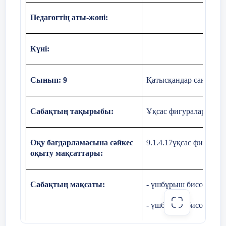
Педагогтің аты-жөні:
Күні:
Сынып: 9
Қатысқандар саны: Қа
2
№
1
№
Сабақтың тақырыбы:
Ұқсас фигуралар және
Теорема:
Үшбұрыштың биссектрисасы қа
іргелес екі қабырғаға пропорционал кесін
Оқу бағдарламасына сәйкес
9.1.4.17ұқсас фигурал
оқыту мақсаттары:
Оқушыларды жұпқа біріктіріптеореманы
үшбұрышы және оның
Сабақтың мақсаты:
- үшбұрыш биссектрис
биссектрисы үшін жазуды ұсыну.
- үшбұрыш биссектрис