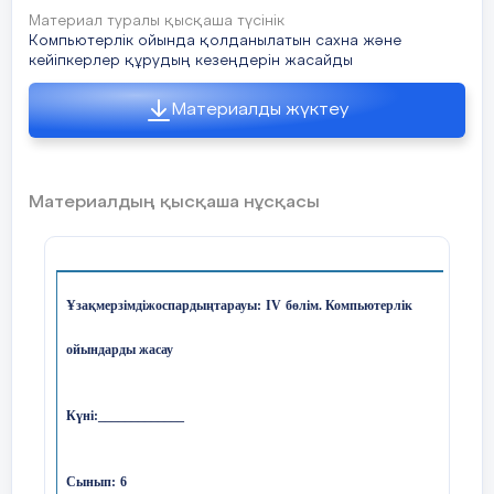
жаса. 2. Компьютерлік анимация дегеніміз не? 3.
Топтық жұмыс
Материал туралы қысқаша түсінік
Оқулықтағы 148 беттегі 5 тапсырманы дәптеріңе
Компьютерлік ойында қолданылатын сахна және
жаз.
Бүгінгі таңда жасөспірімдер арасында
кейіпкерлер құрудың кезеңдерін жасайды
8 слайд
қандай
Материалды жүктеу
тақырыптағы компьютерлік ойындар
ерекше
сұранысқа ие? Талдаңдар. Мысалдар
Материалдың қысқаша нұсқасы
келтіріңдер.
Жұптық жұмыс
Компьютерлік ойындардың пайдасы мен
Ұзақмерзімдіжоспардыңтарауы:
IV
бөлім. Компьютерлік
шектен
ойындарды жасау
тыс ойнаудың адам ағзасына зияны жайлы
өз
Күні:
_____________
ойларыңды тұжырымдаңдар.
Компьютерлік
Сынып:
6