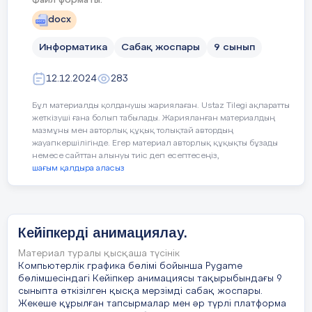
Файл форматы:
жауаптарын тақтада көрсету, топта талдау,
өзара
docx
Кейбір оқушылар:
бағалау
Информатика
Сабақ жоспары
9 сынып
12.12.2024
283
Анимацияланған компьютерлік
Сабақтың
Жаңа тақырыпты түсіндіру.
М
ортасы
т
Бұл материалды қолданушы жариялаған. Ustaz Tilegi ақпаратты
пайдалылығын салыстыру, тұж
жеткізуші ғана болып табылады. Жарияланған материалдың
мазмұны мен авторлық құқық толықтай автордың
Спрайт
–
ойындағы графикалық
жауапкершілігінде. Егер материал авторлық құқықты бұзады
нысандар,
көбінесе кейіпкерлер. Әдетте
немесе сайттан алынуы тиіс деп есептесеңіз,
шағым қалдыра аласыз
спрайттардың программалық кодтағы
Сабақтың барысы
:
графикалық примитивтер сияқты суреті
салын айды, олар алдын ала жасалады
(яғни ойынды іске қосу кезіндегі дайын
сурет). Оларды бір тұтас экран ретінде
Кейіпкерді анимациялау.
Сабақтың
Педагогтың әрекеті
манипуляциялауға және жылжытуға
кезені/
болады. Спрайт әртүрлі сипаттары және
Материал туралы қысқаша түсінік
уақыт
Компьютерлік графика бөлімі бойынша Pygame
әдістері бар нысан ретінде қарастырылады
бөлімшесіндагі Кейіпкер анимациясы тақырыбындағы 9
(
мысалы:
ені, биіктігі, түсі, т.б.).
сыныпта өткізілген қысқа мерзімді сабақ жоспары.
Сабақтың
1.Оқушылармен амандасу.
Жекеше құрылған тапсырмалар мен әр түрлі платформа