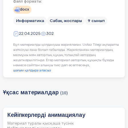
Файл форматы:
docx
Еңбекқорлық және кәсіби біліктілі
Информатика
Сабақ жоспары
9 сынып
-өзінің және басқалардың еңбегіні
22.04.2025
302
-түрлі мамандықтар мен олардың 
Бұл материалды қолданушы жариялаған. Ustaz Tilegi ақпаратты
жеткізуші ғана болып табылады. Жарияланған материалдың
қызығушылық таныту;
мазмұны мен авторлық құқық толықтай автордың
жауапкершілігінде. Егер материал авторлық құқықты бұзады
-еңбек және қоғамдық және табысты б
немесе сайттан алынуы тиіс деп есептесеңіз,
шағым қалдыра аласыз
Сабақтың барысы:
Ұқсас материалдар
(10)
Сабақтың
Педагогтың әрекеті
О
Кейіпкерлерді анимациялау
кезені/
әр
уақыт
Материал туралы қысқаша түсінік