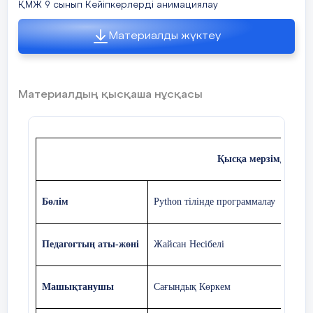
ҚМЖ 9 сынып Кейіпкерлерді анимациялау
Материалды жүктеу
Материалдың қысқаша нұсқасы
Қысқа мерзімді жос
Бөлім
Python тілінде программалау
Педагогтың аты-жөні
Жайсан Несібелі
Машықтанушы
Сағындық Көркем