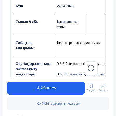
Күні
22.04.2025
Сынып 9 «Б»
Қатысушылар
саны
Сабақтың
Кейіпкерлерді анимациялау
тақырыбы:
Оқу бағдарламасына
9.3.3.7 кейіпкер қозғалысын програм
сәйкес оқыту
мақсаттары
9.3.3.8 пернетақтадан кейпкерді басқ
Жүктеу
Сақтау
Бөлісу
Сабақтың мақсаты:
ЖИ арқылы жасау
Құндылықтар