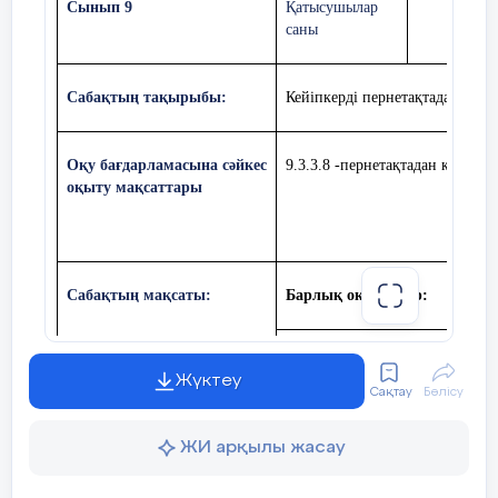
Сынып 9
Қатысушылар
Сабақбарысы
саны
Сабақтыңжоспарланғанкезеңдері
Сабақ
Сабақтың тақырыбы:
Кейіпкерді пернетақтадан басқ
Оқу бағдарламасына сәйкес
9.3.3.8 -пернетақтадан кейіпкер
оқыту мақсаттары
Сабақтың басы
Шаттықшеңберінарқылыбүгінгісабаққ
3 минут
Топқабөлу:Түстітаңдауарқылытопқабө
І топ:
Сахна – қызылтүс
Сабақтың мақсаты:
Барлық оқушылар:
ІІ топ:
Скрипт
– сарытүс
PyGame программасында перне
Үйтапсырмасын
пысықтау.
Жүктеу
Сақтау
Бөлісу
анықтау
«Кім жылдам?» әдісі арқылы оқушылар
ЖИ арқылы жасау
7 минут
Смайликтер арқылы бағалау.
Көптеген оқушылар: