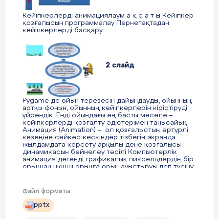
Бағалау,
Өткен тақырып бойынша берілген
Кейіпкерлерді анимациялаум а қ с а т ы Кейіпкер
Қортындылау
Бүгінгі сабақтағы баллдар
қозғалысын программалау Пернетақтадан
тапсырмалардың
кейіпкерлерді басқару
бойынша өз мүмкіндіктер
көру
жауаптарын тақтада көрсету, топта талдау,
өзара
2 слайд
бағалау
1мин
Pygame-де ойын терезесін дайындауды, ойынның
Сабақтың
Жаңа тақырыпты түсіндіру.
артқы фонын, ойынның кейіпкерлерін кірістіруді
ортасы
үйрендік. Енді ойындағы ең басты мәселе –
кейіпкерлерді қозғалту әдістерімен танысайық
Анимация (Animation) – ол қозғалыстың әртүрлі
кезеңіне сәйкес кескіндер тізбегін экранда
Спрайт
–
ойындағы графикалық
жылдамдата көрсету арқылы дене қозғалысы
3мин
нысандар,
көбінесе кейіпкерлер. Әдетте
динамикасын бейнелеу тәсілі Компьютерлік
анимация дегенді графикалық пиксельдердің бір
спрайттардың программалық кодтағы
орыннан нкінші орынға орын ауыстыруы деп түсіну
графикалық примитивтер сияқты суреті
керек
Сабақтың
Оқушылар сабақ
Оқушылар өздеріне жақы
салын айды, олар алдын ала жасалады
соңы
соңында
сөйлемді таңдап, айтылға
(яғни ойынды іске қосу кезіндегі дайын
Файл форматы:
«Аяқталмаған
ойды жалғастырады:
сурет). Оларды бір тұтас экран ретінде
2 мин
сөйлем» әдісі арқылы
- бүгінгі сабақта
pptx
манипуляциялауға және жылжытуға
3 слайд
рефлексия жүргізеді.
мен....түсіндім, ...білдім,
болады. Спрайт әртүрлі сипаттары және