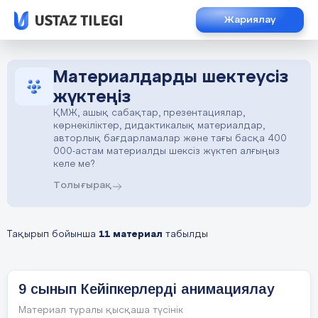
Жариялау
Материалдарды шектеусіз
жүктеңіз
ҚМЖ, ашық сабақтар, презентациялар,
көрнекіліктер, дидактикалық материалдар,
авторлық бағдарламалар және тағы басқа 400
000-астам материалды шексіз жүктеп алғыңыз
келе ме?
Толығырақ
Тақырып бойынша
11 материал
табылды
9 сынып Кейіпкерлерді анимациялау
Материал туралы қысқаша түсінік