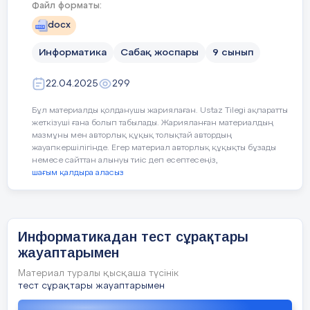
Файл форматы:
Ойын сценарийі дегеніміз..
docx
PyGame программасында перне
Ойын нысандары дегеніміз..
Информатика
Сабақ жоспары
9 сынып
Олардың атқаратын ролі..
Кейбір оқушылар:
22.04.2025
299
...
Бұл материалды қолданушы жариялаған. Ustaz Tilegi ақпаратты
PyGame программасында орын
жеткізуші ғана болып табылады. Жарияланған материалдың
мазмұны мен авторлық құқық толықтай автордың
Сабақтыңортасы
Жаңа сабақты түсіндіру
тұжырымдау.
жауапкершілігінде. Егер материал авторлық құқықты бұзады
немесе сайттан алынуы тиіс деп есептесеңіз,
Тапсырма.1. Топтық жұмыс
«Суре
:
шағым қалдыра аласыз
танып білу, есептерді шешу кезеңдері
7
минут
Сабақтың барысы:
І топ: сахна мен кейіпкерді құру әреке
Информатикадан тест сұрақтары
жауаптарымен
Сабақтың
Педагогтың әрекеті
Оқуш
кезені/
әрекеті
Материал туралы қысқаша түсінік
уақыт
тест сұрақтары жауаптарымен