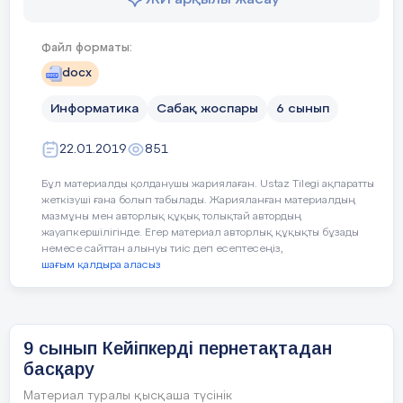
3.Pygame.time.delay функциясының
қызметі не?
Бағалаукритерийі
Файл форматы:
4. Қазақстанда түсірілген қандай
docx
анимациялық
Информатика
Сабақ жоспары
6 сынып
мултьфильмдерді білесің?
22.01.2019
851
Ойын терезесінде кейіпкерлерді өшірудегі
масат не?
Тілдікмақсаттар
Бұл материалды қолданушы жариялаған. Ustaz Tilegi ақпаратты
жеткізуші ғана болып табылады. Жарияланған материалдың
Өшіру командасы қалай жұмыс істейді?
мазмұны мен авторлық құқық толықтай автордың
Түсіндір.
жауапкершілігінде. Егер материал авторлық құқықты бұзады
немесе сайттан алынуы тиіс деп есептесеңіз,
шағым қалдыра аласыз
«БББ кестесі» әдісі
Оқушылар сабақ туралы бұрыннан не
білетінін,
9 сынып Кейіпкерді пернетақтадан
сабақта не білгенін, не білгісі келетінін
басқару
кестеге
Материал туралы қысқаша түсінік