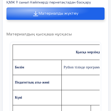
жазады.
ҚМЖ 9 сынып Кейіпкерді пернетақтадан басқару
Материалды жүктеу
Құндылықтарға баулу
Үй тапсырмасы
Өзіңе ұнаған тақырыпта ойын кейіпкерін
таңдап,
оны қозғалту программасын құрастыр
Материалдың қысқаша нұсқасы
Қысқа мерзімді жосп
Бөлім
Python тілінде программалау
Пәнаралықбайланыс
Педагогтың аты-жөні
Алдыңғы білім
Күні