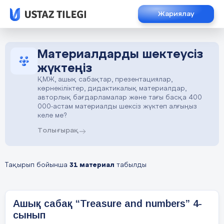
Жариялау
Материалдарды шектеусіз
жүктеңіз
ҚМЖ, ашық сабақтар, презентациялар,
көрнекіліктер, дидактикалық материалдар,
авторлық бағдарламалар және тағы басқа 400
000-астам материалды шексіз жүктеп алғыңыз
келе ме?
Толығырақ
Тақырып бойынша
31 материал
табылды
Ашық сабақ “Treasure and numbers” 4-
сынып