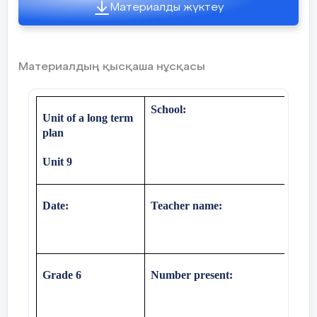
Материалды жүктеу
1. Draw a box.
2. Draw a key on the left of the box.
3. Draw a tree between the box and the ke
Материалдың қысқаша нұсқасы
School
:
Unit of a long term
plan
Unit
9
Date:
Teacher name:
Grade
6
Number present: