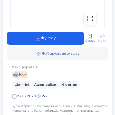
Planned
Planned activities (replace the not
timings
Жүктеу
Сақтау
Бөлісу
Start
Organization moment:
a)Greeting;
10 min
ЖИ арқылы жасау
b)Duty’s report
Файл форматы:
Warm-up:
a) Listen to the song and
docx
b) Answer the questions: What sound
Шет тілі
Ашық сабақ
4 сынып
can make the train?(the bus, the plain
23.07.2020
797
the car, the ship).
Бұл материалды қолданушы жариялаған. Ustaz Tilegi ақпаратты
BRAINSTORMING STRATEGY
жеткізуші ғана болып табылады. Жарияланған материалдың