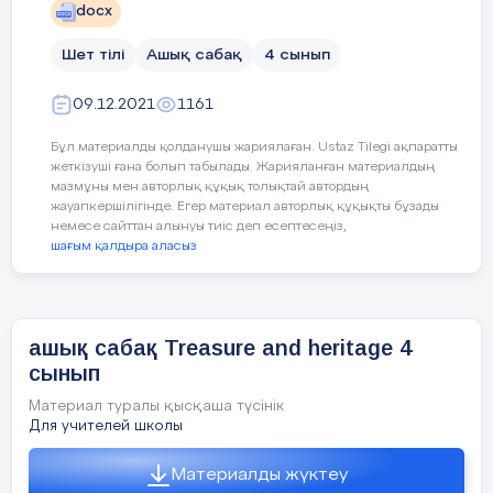
Near
Lesson p
lan
docx
Right
Шет тілі
Ашық сабақ
4 сынып
Planned
Teacher's actions
Pupils` action
Between
09.12.2021
1161
timings
Right
Бұл материалды қолданушы жариялаған. Ustaz Tilegi ақпаратты
5
жеткізуші ғана болып табылады. Жарияланған материалдың
ORGANISATION
мазмұны мен авторлық құқық толықтай автордың
On the left of
minutes
MOMENT:
жауапкершілігінде. Егер материал авторлық құқықты бұзады
Students respo
немесе сайттан алынуы тиіс деп есептесеңіз,
to greeting and
шағым қалдыра аласыз
Teacher greets students
take their place
ашық сабақ Treasure and heritage 4
сынып
3
0
MAIN PART
Материал туралы қысқаша түсінік
minutes
Listen and match. Then
Для учителей школы
talk with your friend.
ENDING THE LESSON:
Материалды жүктеу
10
Say and write on the board: