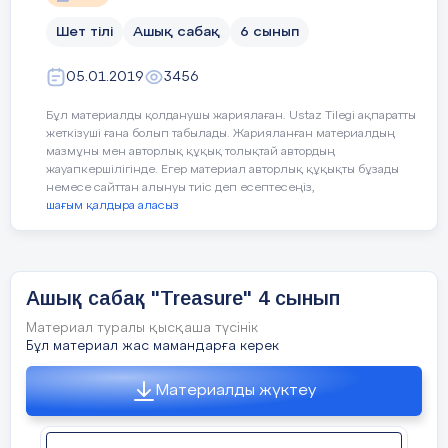
Шет тілі
Ашық сабақ
6 сынып
Assessment criteria
name the kinds of transport;
End
You have done all the tasks and open the tr
05.01.2019
3456
talk about ways of travelling us
5 min
Бұл материалды қолданушы жариялаған. Ustaz Tilegi ақпаратты
make dialogues and posters,
give
жеткізуші ғана болып табылады. Жарияланған материалдың
мазмұны мен авторлық құқық толықтай автордың
жауапкершілігінде. Егер материал авторлық құқықты бұзады
немесе сайттан алынуы тиіс деп есептесеңіз,
Language
Learners can talk about kinds of trans
шағым қалдыра аласыз
objectives
Value links
Economic growth based on industrial
Wow, we get 10 points for each of you and
Ашық сабақ "Treasure" 4 сынып
treasure a proverb
“Live and learn”.
Материал туралы қысқаша түсінік
Бұл материал жас мамандарға керек
Cross curricular
Geography,
Kazakh/Russian
, Physics
link
Материалды жүктеу
The lesson is over “Good bye children”
Previous
Learners will have prior knowledge 
learning