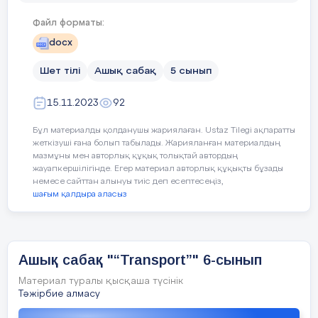
Файл форматы:
docx
Let’s check!
Шет тілі
Ашық сабақ
5 сынып
Wonderful!
15.11.2023
92
Activity (2) (L)
Бұл материалды қолданушы жариялаған. Ustaz Tilegi ақпаратты
жеткізуші ғана болып табылады. Жарияланған материалдың
Wow we are in the treasure island. But it’
мазмұны мен авторлық құқық толықтай автордың
do last task to open it.
жауапкершілігінде. Егер материал авторлық құқықты бұзады
немесе сайттан алынуы тиіс деп есептесеңіз,
шағым қалдыра аласыз
Ашық сабақ "“Transport”" 6-сынып
Материал туралы қысқаша түсінік
Тәжірбие алмасу
Draw a picture with the 