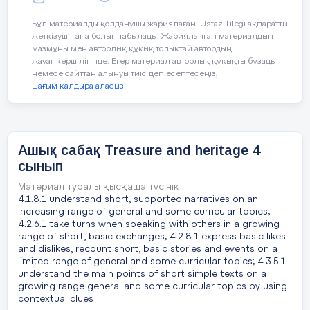
you plan to give more
planning to check learners’
support? How do you plan
learning?
Бұл материалды қолданушы жариялаған. Ustaz Tilegi ақпаратты
5 слайд
to challenge the more able
жеткізуші ғана болып табылады. Жарияланған материалдың
learners?
мазмұны мен авторлық құқық толықтай автордың
жауапкершілігінде. Егер материал авторлық құқықты бұзады
немесе сайттан алынуы тиіс деп есептесеңіз,
шағым қалдыра аласыз
6 слайд
Reflection
Use the space below to reflect on yo
Ex: 4 p 38
. Find Captain Jack
questions from the box on the left 
Ашық сабақ Treasure and heritage 4
Parrot’s treasure! Do the sums and
сынып
cross off the places on the map. The
A ball- копток A doll - қўғирчоқ A plane - самолет A
train - поезд A car - машинаRead and learn the new
last place is where the treasure is.
Материал туралы қысқаша түсінік
words
Were the lesson
4.1.8.1 understand short, supported narratives on an
objectives/learning objectives
Answer key
increasing range of general and some curricular topics;
realistic?
4.2.6.1 take turns when speaking with others in a growing
range of short, basic exchanges; 4.2.8.1 express basic likes
7 слайд
Seven hundred and fifty
and dislikes, recount short, basic stories and events on a
limited range of general and some curricular topics; 4.3.5.1
Six hundred
understand the main points of short simple texts on a
growing range general and some curricular topics by using
NUMBERS 1 2 3 4 5 ONE TWO THREE FOUR FIVE 6 7
Did I stick to timings?
Five hundred forty
8 9 10 SIX SEVEN EIGHT NINE TEN
contextual clues