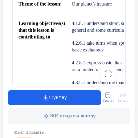
Theme of the lesson:
Our planet’s treasure
Between – арасында
Near – жанында
Learning objectives(s)
4.1.8.1 understand short, supporte
that this lesson is
general and some curricular topics
Above - жоғарысында
contributing to
4.2.6.1 take turns when speaking w
basic exchanges;
4.2.8.1 express basic likes and dis
on a limited range of general and 
4.3.5.1 understand the main points
general and some curricular topics
Жүктеу
Сақтау
Бөлісу
Ex: 5 p 39.
Look, read and
Lesson objectives
Learners will be able to:
underline.
ЖИ арқылы жасау
talk about seven natural wonders o
Answer key
likes and dislikes; present their pr
Файл форматы: