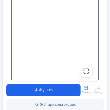
9 слайд
Let’s go to the next island!
◦ What’s your date of birth? ◦ What’s your lucky
number? ◦ What’s your house or flat number? ◦ In
what year will you be twenty? ◦ What’s the price of
Activity (2) (L)
a cinema ticket in your town? ◦ How long do you
need to sleep each night? ◦ How much money do
In this island we have this task at page 39
you need to be happy? Descriptor: A learner
Answers 2 questions – 2 points Gives full answers –
1 point. Total – 3 points Work in pairs. Ask and
answer the questions.
10 слайд
 28-26points – 10p  25-20points – 9p  19-
17points – 8p  16-14points – 7p  13-11points – 6p 
10-8points – 5p  7-5points – 4p  4-3points – 3p  2-
1points – 2p Assessment
Жүктеу
Сақтау
Бөлісу
ЖИ арқылы жасау