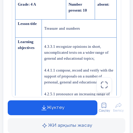
Grade: 4 A
Number
absent:
present: 10
Lesson title
Treasure
and
numbers
Learning
4.3.3.1 recognize opinions in short,
objectives
uncomplicated texts on a wider range of
general and educational topics;
4.4.1.1 compose, record and verify with the
support of proposals on a number of
personal, general and educational topics
4.2.5.1 pronounce an increasing range of
words, short phrases and simple sentences
intelligibly
Жүктеу
Сақтау
Бөлісу
4.5.2.1 use cardinal numbers 1 – 1000 and
prepositions of place
ЖИ арқылы жасау