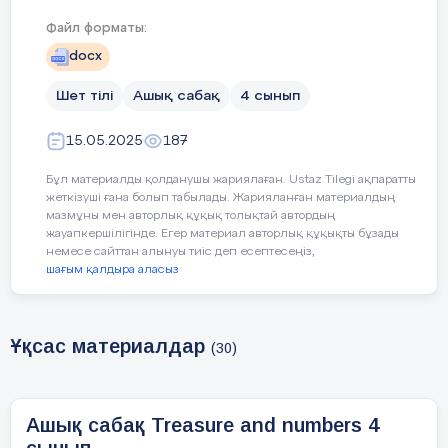
Файл форматы:
Lesson
Learners will be able to:
docx
objectives
-
use the prepositions: in, on, under,
Шет тілі
Ашық сабақ
4 сынып
between, next to, near, behind, in front of
15.05.2025
187
-
write one-two-three-digit numbers
correctly
Бұл материалды қолданушы жариялаған. Ustaz Tilegi ақпаратты
жеткізуші ғана болып табылады. Жарияланған материалдың
-
do the sums three-digit numbers correctly
мазмұны мен авторлық құқық толықтай автордың
жауапкершілігінде. Егер материал авторлық құқықты бұзады
немесе сайттан алынуы тиіс деп есептесеңіз,
Plan
шағым қалдыра аласыз
Ұқсас материалдар
(30)
Stages / Time
Teachers actions
Students
actions
Ашық сабақ Treasure and numbers 4
Beginning of the
Organization moment :
The aim: