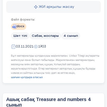
intelligibly
ЖИ арқылы жасау
Answer the
4.L4 understand an increasing range of sh
question.
curricular topics
Файл форматы:
docx
Шет тілі
Сабақ жоспары
4 сынып
Assessment criteria
To develop listening and reading comprehen
03.11.2021
1703
To talk about a class expedition
Middle of the
Бұл материалды қолданушы жариялаған. Ustaz Tilegi ақпаратты
lesson
жеткізуші ғана болып табылады. Жарияланған материалдың
To learn how to pronounce [ʃn] and its diff
1.Teach video. Cardinal numbers
Watch the
мазмұны мен авторлық құқық толықтай автордың
video about
жауапкершілігінде. Егер материал авторлық құқықты бұзады
Presentation
немесе сайттан алынуы тиіс деп есептесеңіз,
numbers.
part.
Language focus
Structures:
Consolidation.
шағым қалдыра аласыз
10 min
Language in use:
what`s today`s expediti
the trees.
Ашық сабақ Treasure and numbers 4
2. Presentation
Treasure
сынып
Target vocabulary
Consolidation.
Maps.