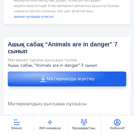
мазмұны мен авторлық құқық толықтай автордың
жауапкершілігінде. Егер материал авторлық құқықты бұзады
c)Answering the questions learners 
немесе сайттан алынуы тиіс деп есептесеңіз,
шағым қалдыра аласыз
the theme of the lesson.
Dividing into three groups:
Ашық сабақ “Animals are in danger” 7
Choose the picture, name it and find 
сынып
Материал туралы қысқаша түсінік
(W)Presentation:
Learners watch the
Ашық сабақ “Animals are in danger” 7 сынып
Middle
Task1
Материалды жүктеу
5 min
(G)PRACTICE: TPR APPROAC
pictures and show to other group. Tak
Материалдың қысқаша нұсқасы
using gestures.
(Teacher checks learners understandi
Учитель английского языка: Кайракбаева
Меню
ЖИ көмекші
Қауымдастық
Кабинет
Нурзила Советовна