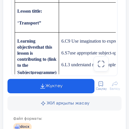
Lesson tittle:
Transport”
“
Learning
6
.
С
9 Use imagination to express thou
objectivesthat this
6.S7use appropriate subject-specific 
lesson is
contributing to
(link
6.L3 understand more complex support
to the
Subjectprogramme)
6.UE3 use common participles as adjec
curricular topics.
Жүктеу
Сақтау
Бөлісу
Lesson objectives
All learners will be able to
understan
ЖИ арқылы жасау
Most learners will be able to
talk ab
Файл форматы:
Some learners will be able to
Creat
docx