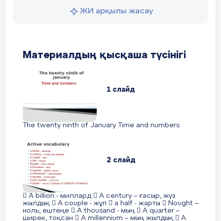
ЖИ арқылы жасау
Материалдың қысқаша түсінігі
We need to go to each isla
1 слайд
we can go to the next islan
seat the ship. For this we learn prepositions
Presentation of new words
The twenty ninth of January Time and numbers
Now children open your book at page 39 a
Spot
2 слайд
 A billion - миллард  A century – ғасыр, жүз
жылдық  A couple - жұп  a half - жарты  Nought –
ноль, ештеңе  A thousand - мың  A quarter –
ширек, тоқсан  A millennium – мың жылдық  A