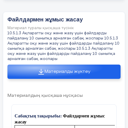
бойынша жауабына қарай
балл қойылады. ( параграф
3
бойынша)
Файлдармен жұмыс жасау
Тәртібіне балл қойылады. (
4
Материал туралы қысқаша түсінік
«тәртіп жоқ жерде білім жоқ»
10.5.1.3 Ақпаратты оқу және жазу үшін файлдарды
демекше осыны да ескерген
пайдалану 10 сыныпқа арналған сабақ жоспары 10.5.1.3
дұрыс, әсіресе ауылдық
5
Ақпаратты оқу және жазу үшін файлдарды пайдалану 10
мектептерде)
сыныпқа арналған сабақ жоспары 10.5.1.3 Ақпаратты
оқу және жазу үшін файлдарды пайдалану 10 сыныпқа
арналған сабақ жоспары
Бұл жүйемен жұмыс жасау
6
барысында оқушылардың
дәптерлері де тиянақты болады.
Материалды жүктеу
Мысалы 1-ші апта тек дәптердің
7
бар жоқтығына балл қойылса
одан кейін дәптердің қапталуы,
тазалығы, беттердің түгелдігі
Материалдың қысқаша нұсқасы
ескеріледі. География пәнінде
Таблицада мысал ретінде
қалың дәптер арналғандықтан
алынған оқушының жинаған
тоқсан аяғында беттерінің
балдарына тоқталсақ:
Сабақтың тақырыбы:
Файлдармен жұмыс
жұқарғаны көп байқалатын
жасау
оқиға. Мұғалім тарапынан
3- қыркүйек күні оқу