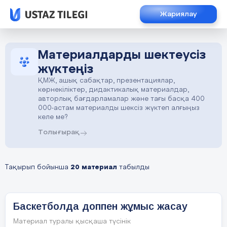
Жариялау
Материалдарды шектеусіз
жүктеңіз
ҚМЖ, ашық сабақтар, презентациялар,
көрнекіліктер, дидактикалық материалдар,
авторлық бағдарламалар және тағы басқа 400
000-астам материалды шексіз жүктеп алғыңыз
келе ме?
Толығырақ
Тақырып бойынша
20 материал
табылды
Баскетболда доппен жұмыс жасау
Материал туралы қысқаша түсінік