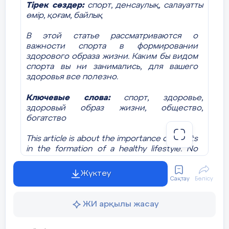
Тірек
сөздер:
спорт,
денсаулық,
салауатты
өмір,
қоғам,
байлық
В этой статье рассматриваются о
важности спорта в формировании
здорового образа жизни. Каким бы видом
спорта вы ни занимались, для вашего
здоровья все полезно.
Ключевые
слова:
спорт,
здоровье,
здоровый
образ
жизни,
общество,
богатство
This article is about the importance of sports
in the formation of a healthy lifestyle. No
matter what kind of sport you are in,
everything is good for your health.
Жүктеу
Сақтау
Бөлісу
Key
words:
sports, health,
healthy life,
society,
wealth
ЖИ арқылы жасау