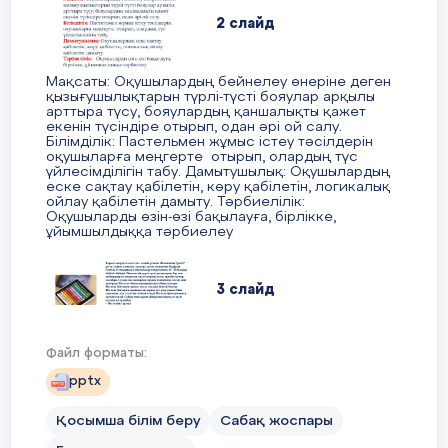
ережелері айты- лып түсіндіріледі
25 мин
2 слайд
1) Волейбол добын жоғарыдан қабы
Мақсаты: Оқушылардың бейнелеу өнеріне деген
қызығушылықтарын түрлі-түсті бояулар арқылы
арттыра түсу, бояулардың қаншалықты қажет
екенін түсіндіре отырып, одан әрі ой салу.
Білімділік: Пастельмен жұмыс істеу тәсілдерін
оқушыларға меңгерте отырып, олардың түс
үйлесімділігін табу. Дамытушылық: Оқушылардың
еске сақтау қабілетін, көру қабілетін, логикалық
ойлау қабілетін дамыту. Тәрбиелілік:
Оқушыларды өзін-өзі бақылауға, бірлікке,
ұйымшылдыққа тәрбиелеу
2) Волейбол добын төменнен қабылд
3 слайд
Көркем өнердегі «пастель» сөзінің ұғымы
Файл форматы:
Италияның “pasta” деген сөзінен алынып, «қамыр»
деген мағынаны білдіреді. Пастель 15 ғасырдың 2-
pptx
жартысында пайда болып, 19 - 20 ғасырда кеңінен
тарады. Пигменттің түрлі-түсті ұнтақтарын бор мен
Қосымша білім беру
Сабақ жоспары
шайырдың қосындысын араластырып, илеп,
арнайы қамыр жасайды. Сосын осы қамырдан