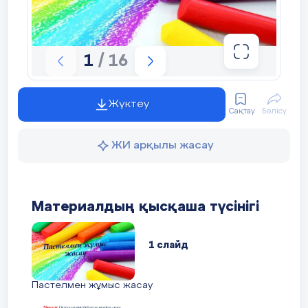
7) қ.ж.- аяқты қосып тұрып,допты қо
со- зып отыру,2-қ.ж.,3-қол жоғары кө
8) қ.ж.- аяқты қосып тұрып,сәл алға 
1
/ 16
оңға, солға айналдыру
9) қ.ж.- аяқты қосып тұрып,допты 
Жүктеу
шапа- лақтау
Сақтау
Бөлісу
ЖИ арқылы жасау
Топқа біріктіру, спорттық құралда
арқылы
2 топқа біріктіру.
Материалдың қысқаша түсінігі
Бейнефильм көрсету.
1 слайд
Сабақтың
ортасы
Сынып екі командаға бөлініп,доппен
Пастелмен жұмыс жасау
Өткізілетін оқу тапсырмасының ереже