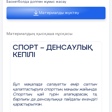
Баскетболда доппен жұмыс жасау
Материалды жүктеу
Материалдың қысқаша нұсқасы
СПОРТ – ДЕНСАУЛЫҚ
КЕПІЛІ
Бұл мақалада салауатты өмір салтын
қалаптастыруға спорттың маңызы жайында.
Спорттың қай түрін алапқарасақ та,
барлығы да денсаулыққа пайдалы екендігі
қарастырылған.