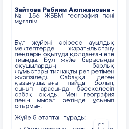
бала 35-40 балл жинау керек. 3-
Зайтова Рабиям Аюпжановна -
ке оқитын бала 30 балл. Одан
№ 156 ЖББМ география пәні
төмен болса бағасы 2.
мұғалімі.
Сыныптағы ең нашар оқушы деп
жарияланады. Ондай жағдай өте
сирек кездеседі. Себебі ол
оқушы оқу құралдарын
Бұл жүйені әсіресе ауылдық
әкелмеген, тәртібі нашар,
мектептерде жаратылыстану
дәптерінде жазулар жоқ оқушы
пәндерін оқытуда қолданған өте
деген сөз.
тиымды. Бұл жүйе барысында
оқушылардың барлық
жұмыстары тиянақты рет ретімен
жүргізіледі. Сабаққа деген
Балл қою төмендегідей
қызығушылығы пайда болып,
таблицаға түсіріледі.
сынып арасында бәсекелесіп
сабақ оқиды. Мен география
пәнін мысал ретінде ұсынып
отырмын.
Кітап, дәптер,
Схем
Жүйе 5 этаптан тұрады:
атлас
табл