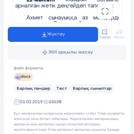
арналған жетік деңгейдегі тапсырма:
Ахмет сынауыққа аз мөлшерді
ұнтақ салды. Содан кейін ол ұнтаққа
сұйықтық құйып, сынауықты шайқады.
Жүктеу
Химиялық реакция жүрді.
Сақтау
Бөлісу
Химиялық реакция кезінде Сіз
ЖИ арқылы жасау
байқай алатын екі үрдісті сипаттаңыз.
Жауабы:
Файл форматы:
1) температураның өзгеруі;
docx
Барлық пәндер
Тест
Барлық сыныптар
2) газ көпіршіктерінің бөлінуі
Тапсырма орындауда химиялық
01.02.2019
63638
реакция кезінде жүретін өзгерістерді
нақты сипаттау қабілеті мен маңызды
Бұл материалды қолданушы жариялаған. Ustaz Tilegi ақпаратты
концепцияларды түсінуі ескеріледі.
жеткізуші ғана болып табылады. Жарияланған материалдың
мазмұны мен авторлық құқық толықтай автордың
жауапкершілігінде. Егер материал авторлық құқықты бұзады