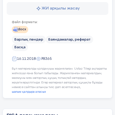
ЖИ арқылы жасау
Файл форматы:
docx
Барлық пәндер
Баяндамалар, реферат
Басқа
16.11.2018
78365
Бұл материалды қолданушы жариялаған. Ustaz Tilegi ақпаратты
жеткізуші ғана болып табылады. Жарияланған материалдың
мазмұны мен авторлық құқық толықтай автордың
жауапкершілігінде. Егер материал авторлық құқықты бұзады
немесе сайттан алынуы тиіс деп есептесеңіз,
шағым қалдыра аласыз