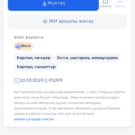
Жүктеу
деп ойлаймын!!!
Сақтау
Бөлісу
ЖИ арқылы жасау
Файл форматы:
docx
Барлық пәндер
Эссе, шығарма, мазмұндама
Барлық сыныптар
10.03.2019
91099
Бұл материалды қолданушы жариялаған. Ustaz Tilegi ақпаратты
жеткізуші ғана болып табылады. Жарияланған материалдың
мазмұны мен авторлық құқық толықтай автордың
жауапкершілігінде. Егер материал авторлық құқықты бұзады
немесе сайттан алынуы тиіс деп есептесеңіз,
шағым қалдыра аласыз