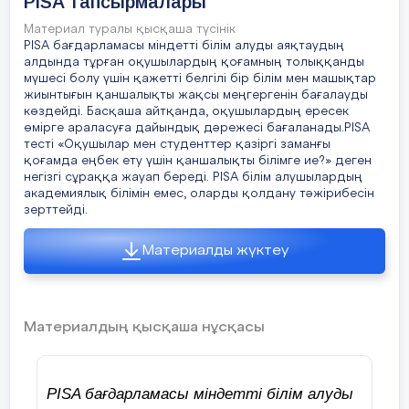
PISA тапсырмалары
Материал туралы қысқаша түсінік
PISA бағдарламасы міндетті білім алуды аяқтаудың
алдында тұрған оқушылардың қоғамның толыққанды
мүшесі болу үшін қажетті белгілі бір білім мен машықтар
жиынтығын қаншалықты жақсы меңгергенін бағалауды
көздейді. Басқаша айтқанда, оқушылардың ересек
өмірге араласуға дайындық дәрежесі бағаланады.PISA
тесті «Оқушылар мен студенттер қазіргі заманғы
қоғамда еңбек ету үшін қаншалықты білімге ие?» деген
негізгі сұраққа жауап береді. PISA білім алушылардың
академиялық білімін емес, оларды қолдану тәжірибесін
зерттейді.
Материалды жүктеу
Материалдың қысқаша нұсқасы
PISA бағдарламасы міндетті білім алуды