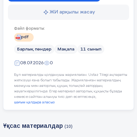
ЖИ арқылы жасау
Файл форматы:
pdf
Барлық пәндер
Мақала
11 сынып
08.07.2026
0
Бұл материалды қолданушы жариялаған. Ustaz Tilegi ақпаратты
жеткізуші ғана болып табылады. Жарияланған материалдың
мазмұны мен авторлық құқық толықтай автордың
жауапкершілігінде. Егер материал авторлық құқықты бұзады
немесе сайттан алынуы тиіс деп есептесеңіз,
шағым қалдыра аласыз
Ұқсас материалдар
(10)