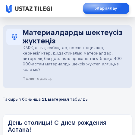
Жариялау
Материалдарды шектеусіз
жүктеңіз
ҚМЖ, ашық сабақтар, презентациялар,
көрнекіліктер, дидактикалық материалдар,
авторлық бағдарламалар және тағы басқа 400
000-астам материалды шексіз жүктеп алғыңыз
келе ме?
Толығырақ
Тақырып бойынша
11 материал
табылды
День столицы! С днем рождения
Астана!