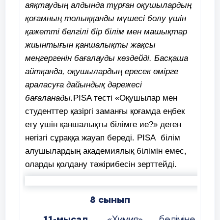
аяқтаудың алдында тұрған оқушылардың
қоғамның толыққанды мүшесі болу үшін
қажетті белгілі бір білім мен машықтар
жиынтығын қаншалықты жақсы
меңгергенін бағалауды көздейді. Басқаша
айтқанда, оқушылардың ересек өмірге
араласуға дайындық дәрежесі
бағаланады.
PISA тесті «Оқушылар мен
студенттер қазіргі заманғы қоғамда еңбек
ету үшін қаншалықты білімге ие?» деген
негізгі сұраққа жауап береді. PISA білім
алушылардың академиялық білімін емес,
оларды қолдану тәжірибесін зерттейді.
8 сынып
11-мысал.
«Химия» бөліміне