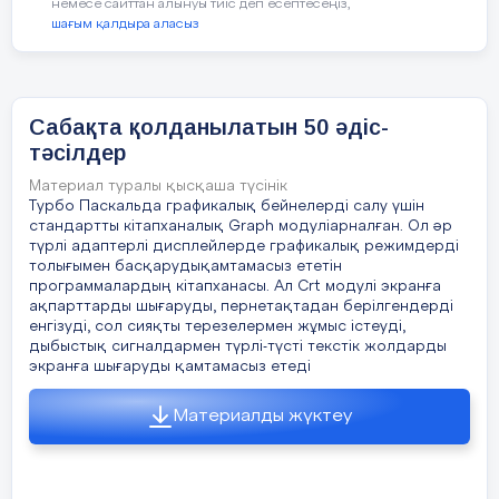
немесе сайттан алынуы тиіс деп есептесеңіз,
12-мысал.
«Физикалық
шағым қалдыра аласыз
ғылымдар» бөліміне арналған жетік
деңгейдегі тапсырма:
Суретте парашютист төрт
Сабақта қолданылатын 50 әдіс-
позициядан көрсетілген.
тәсілдер
Материал туралы қысқаша түсінік
Турбо Паскальда графикалық бейнелерді салу үшін
1. Секіру алдында ұшақт
стандартты кітапханалық Graph модуліарналған. Ол әр
түрлі адаптерлі дисплейлерде графикалық режимдерді
толығымен басқарудықамтамасыз ететін
программалардың кітапханасы. Ал Crt модулі экранға
ақпарттарды шығаруды, пернетақтадан берілгендерді
2. Парашюттің ашылуы а
енгізуді, сол сияқты терезелермен жұмыс істеуді,
еркін құлау кезі.
дыбыстық сигналдармен түрлі-түсті текстік жолдарды
экранға шығаруды қамтамасыз етеді
3. Парашют ашылғаннан к
Материалды жүктеу