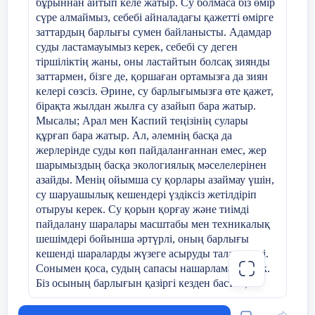
бұрыннан айтып келе жатыр. Су болмаса біз өмір
сүре алмаймыз, себебі айналадағы қажетті өмірге
заттардың барлығы сумен байланысты. Адамдар
суды ластамауымыз керек, себебі су деген
тіршіліктің жаны, оны ластайтын болсақ зиянды
заттармен, бізге де, қоршаған ортамызға да зиян
келері сөзсіз. Әрине, су барлығымызға өте қажет,
бірақта жылдан жылға су азайып бара жатыр.
Мысалы; Арал мен Каспий теңізінің сулары
құрғап бара жатыр. Ал, әлемнің басқа да
жерлерінде суды көп пайдаланғаннан емес, жер
шарымыздың басқа экологиялық мәселелерінен
азайды. Менің ойымша су қорлары азаймау үшін,
су шаруашылық кешендері үздіксіз жетілдіріп
отыруы керек. Су қорын қорғау және тиімді
пайдалану шаралары масштабы мен техникалық
шешімдері бойынша әртүрлі, оның барлығы
кешенді шараларды жүзеге асыруды талап етеді.
Сонымен қоса, судың сапасы нашарламау керек.
Біз осының барлығын қазіргі кезден бастап,
болашаққа суды және тағы басқа маңызды
заттарды жақсы қалпында қалдыруға міндеттіміз