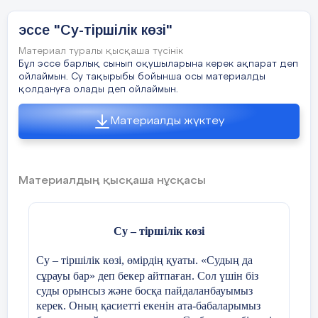
эссе "Су-тіршілік көзі"
Материал туралы қысқаша түсінік
Бұл эссе барлық сынып оқушыларына керек ақпарат деп
ойлаймын. Су тақырыбы бойынша осы материалды
қолдануға олады деп ойлаймын.
Материалды жүктеу
Материалдың қысқаша нұсқасы
Су – тіршілік көзі
Су – тіршілік көзі, өмірдің қуаты. «Судың да
сұрауы бар» деп бекер айтпаған. Сол үшін біз
суды орынсыз және босқа пайдаланбауымыз
керек. Оның қасиетті екенін ата-бабаларымыз