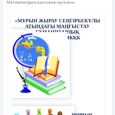
Материалдың қысқаша нұсқасы
4.Қонғаннан кейін бірден
«МҰРЫН ЖЫРАУ СЕҢГІРБЕКҰЛЫ
АТЫНДАҒЫ МАҢҒЫСТАУ
ГУМАНИТАРЛЫҚ
КОЛЛЕДЖІ»МКҚК
Парашютисттің қай позициясында
гравитациялық күш әсер етеді?
А) Тек 2 позицияда; В) Тек 2 және
3 кездерде;
С) Тек 1, 2, 3 кездерде;
D
)
* 1, 2,
3, 4 кездерде.
Гравитациялық күш сияқты
физикадағы кешенді және абстрактілі
түсініктерді сипаттап, көрсететін
ілгері деңгейдегі тапсырма.
Сабақтарда қолданатын