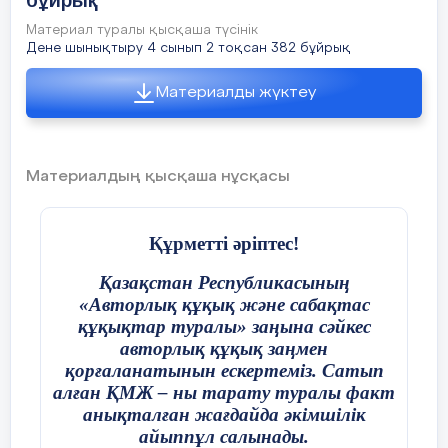
бұйрық
Материал туралы қысқаша түсінік
Дене шынықтыру 4 сынып 2 тоқсан 382 бұйрық
Материалды жүктеу
Материалдың қысқаша нұсқасы
Құрметті әріптес!
Қазақстан Республикасының
«Авторлық құқық және сабақтас
472 бұйрығы бойынша жасалған
№
құқықтар туралы» заңына сәйкес
ҚМЖ келесі бетте
авторлық құқық заңмен
Бұл ҚМЖ ust.kz сайтында
қорғаланатынын ескертеміз. Сатып
жасалынған. «USTAZ tilegi» ғылыми-
алған ҚМЖ – ны тарату туралы факт
әдістемелік орталығының
анықталған жағдайда әкімшілік
сайтынының ҚМЖ бөлімінде кез-
айыппұл салынады.