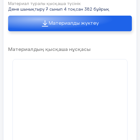
Материал туралы қысқаша түсінік
Дене шынықтыру 7 сынып 4 тоқсан 382 бұйрық
Материалды жүктеу
Материалдың қысқаша нұсқасы