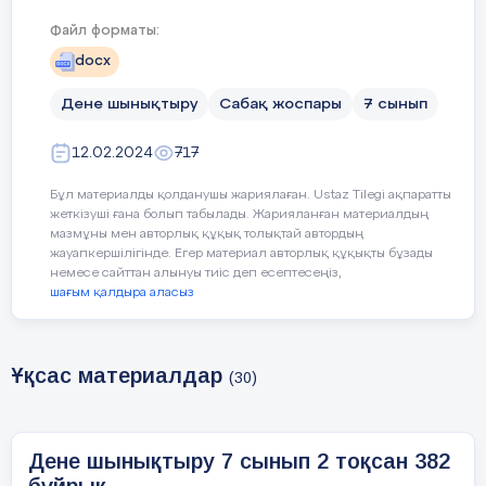
Файл форматы:
docx
Дене шынықтыру
Сабақ жоспары
7 сынып
12.02.2024
717
Бұл материалды қолданушы жариялаған. Ustaz Tilegi ақпаратты
жеткізуші ғана болып табылады. Жарияланған материалдың
мазмұны мен авторлық құқық толықтай автордың
жауапкершілігінде. Егер материал авторлық құқықты бұзады
немесе сайттан алынуы тиіс деп есептесеңіз,
шағым қалдыра аласыз
Ұқсас материалдар
(30)
Дене шынықтыру 7 сынып 2 тоқсан 382