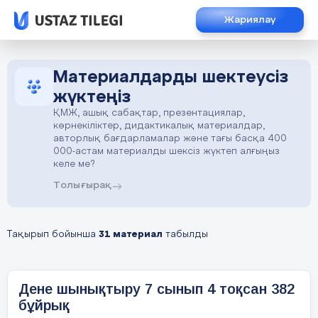
Жариялау
Материалдарды шектеусіз
жүктеңіз
ҚМЖ, ашық сабақтар, презентациялар,
көрнекіліктер, дидактикалық материалдар,
авторлық бағдарламалар және тағы басқа 400
000-астам материалды шексіз жүктеп алғыңыз
келе ме?
Толығырақ
Тақырып бойынша
31 материал
табылды
Дене шынықтыру 7 сынып 4 тоқсан 382
бұйрық