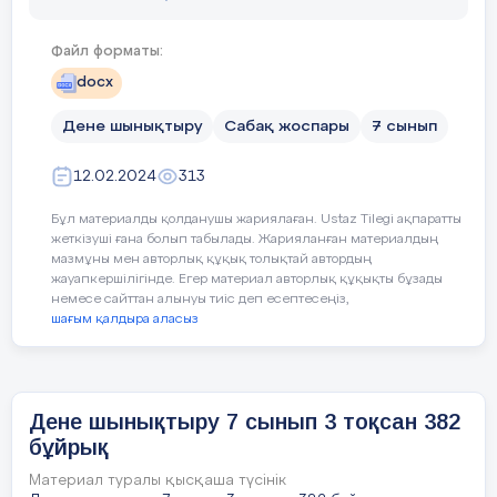
Файл форматы:
docx
Дене шынықтыру
Сабақ жоспары
7 сынып
12.02.2024
313
Бұл материалды қолданушы жариялаған. Ustaz Tilegi ақпаратты
жеткізуші ғана болып табылады. Жарияланған материалдың
мазмұны мен авторлық құқық толықтай автордың
жауапкершілігінде. Егер материал авторлық құқықты бұзады
немесе сайттан алынуы тиіс деп есептесеңіз,
шағым қалдыра аласыз
Дене шынықтыру 7 сынып 3 тоқсан 382
бұйрық
Материал туралы қысқаша түсінік
472 бұйрығы бойынша жасалған
№