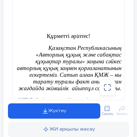
Құрметті әріптес!
Қазақстан Республикасының
«Авторлық құқық және сабақтас
құқықтар туралы» заңына сәйкес
авторлық құқық заңмен қорғаланатынын
ескертеміз. Сатып алған ҚМЖ – ны
тарату туралы факт анықталған
жағдайда әкімшілік айыппұл салынады.
«USTAZ tilegi» ғылыми әдістемелік орталығының
әкімшілігі
Жүктеу
Сақтау
Бөлісу
ЖИ арқылы жасау