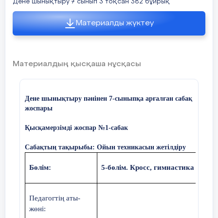
Дене шынықтыру 7 сынып 3 тоқсан 382 бұйрық
ҚМЖ келесі бетте
Бұл ҚМЖ ust.kz сайтында
Материалды жүктеу
жасалынған. «USTAZ tilegi» ғылыми-
әдістемелік орталығының
сайтынының ҚМЖ бөлімінде кез-
Материалдың қысқаша нұсқасы
келген пән, кез-келген сынып
бойынша ҚМЖ және презентацияны
жүктеп ала аласыз. Ол үшін сілтеме
арқылы өтіңіз.
Дене шынықтыру пәнінен
7
-сыныпқа арғалған сабақ
жоспары
https://ust.kz/qmg
Қысқамерзімді жоспар №1-сабак
Сабақтың тақырыбы: Ойын техникасын жетілдіру
Бөлім:
5-бөлім. Кросс, гимнастика дай
Педагогтің аты-
Қысқа мерзімді жоспар
жөні: