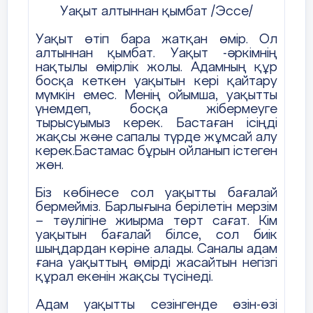
сұрау. Мысал келтір.
Уақыт алтыннан қымбат /Эссе/
3. Қос нүкте. Мысалдар келтір.
Уақыт өтіп бара жатқан өмір. Ол
алтыннан қымбат. Уақыт -әркімнің
4. Сөйлемге толық (асты сызылған сөзге
нақтылы өмірлік жолы. Адамның құр
сөз құрамына, лексикалық, фонетикалық)
босқа кеткен уақытын кері қайтару
талдау жаса.
мүмкін емес. Менің ойымша, уақытты
үнемдеп, босқа жібермеуге
Алыстан көрінетін қызыл қоңыр мұнара
тырысуымыз керек. Бастаған ісіңді
жақсы және сапалы түрде жұмсай алу
ханымның көзіне оттай
басылды
.
керек.Бастамас бұрын ойланып істеген
5. «Күтімі жаман ағаштың,
жөн.
Бітімі де жаман» дегенді қалай
Біз көбінесе сол уақытты бағалай
түсінесің? Өз ойыңды ойтолғау түрінде
бермейміз. Барлығына берілетін мерзім
жаз.
– тәулігіне жиырма төрт сағат. Кім
уақытын бағалай білсе, сол биік
шыңдардан көріне алады. Саналы адам
ғана уақыттың өмірді жасайтын негізгі
құрал екенін жақсы түсінеді.
Адам уақытты сезінгенде өзін-өзі