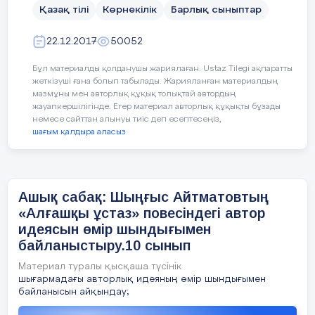
туралы не білесің?
Қазақ тілі
Көрнекілік
Барлық сыныптар
2. Әсірелеу, шендестіру туралы жааз.
22.12.2017
50052
Мысал келтір.
Бұл материалды қолданушы жариялаған. Ustaz Tilegi ақпаратты
3. Күрделі сөздер, олардың түрлері.
жеткізуші ғана болып табылады. Жарияланған материалдың
Мысал келтір.
мазмұны мен авторлық құқық толықтай автордың
жауапкершілігінде. Егер материал авторлық құқықты бұзады
немесе сайттан алынуы тиіс деп есептесеңіз,
4. Сөйлемге толық (асты сызылған сөзге
шағым қалдыра аласыз
сөз құрамына, лексикалық, фонетикалық)
талдау жаса.
Білімді
ұрпақ – тәуелсіз елдің тірегі.
Ашық сабақ: Шыңғыс Айтматовтың
«Алғашқы ұстаз» повесіндегі автор
5. «Өтірік сөз өрге баспас». Өз ойыңды
идеясын өмір шындығымен
білдір.
байланыстыру.10 сынып
Материал туралы қысқаша түсінік
шығармадағы авторлық идеяның өмір шындығымен
байланысын айқындау;