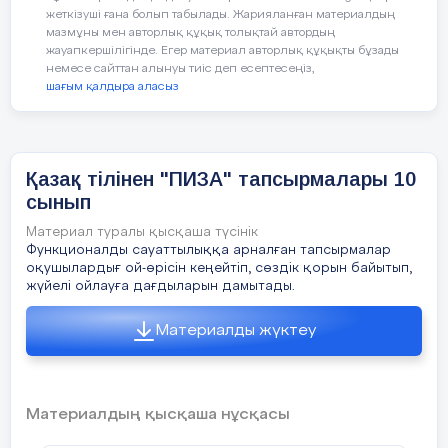
әр адамға сынақ болып табылады. Осы
жеткізуші ғана болып табылады. Жарияланған материалдың
жолда сүрінбей,жақсы жетістіктерге
І тур. Шығарма
мазмұны мен авторлық құқық толықтай автордың
қол жеткізгім келеді. Уақытымды
жауапкершілігінде. Егер материал авторлық құқықты бұзады
саралап жүремін. «Уақыттың бос
немесе сайттан алынуы тиіс деп есептесеңіз,
1. Абай шығармаларындағы оқу-білім
өткені - өмірдің бос өткені» деп
шағым қалдыра аласыз
тақырыбы.
бабаларымыз жай айтпаған. Уақытым
мен күш-қуатымды дұрыс жұмсай
білуге тырысамын. Мақсаттарымды
2. Шәкәрім – шебер суреткер.
жүзеге асыруға ұмтыламын.Мен үшін
Қазақ тілінен "ПИЗА" тапсырмалары 10
ең қымбат нәрсе – уақыт. Өйткені
3. Қазақтың Толағайлары.
сынып
алтынды кез келген уақытта сатып
алуға болады. Ал уақытты ешқашан
Материал туралы қысқаша түсінік
тоқтата алмайсың. Мен ойымша уақыт
Функционалды сауаттылыққа арналған тапсырмалар
алтыннан қымбат .
оқушылардығ ой-өрісін кеңейтіп, сөздік қорын байытып,
ІІ тур. Сұрақтарға жауап беру.
жүйелі ойлауға дағдыларын дамытады.
1. Жүрсін бектер бес нәрседен алыстап,
Материалды жүктеу
Есі болса, жұрнақ болса намыстан.
Ұшқалақтап – бірі, екіншісі – сараңдық,
Үшіншісі – ашу, оған егіз надандық.
Материалдың қысқаша нұсқасы
Ж.Баласағұнның шығармасынан айтылған
ойдың негізгі идеясы қандай? «Құтты