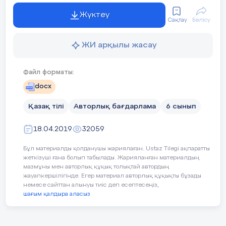
Жүктеу
Оқу мақсаты
6.1.1.1 мәтіннің
4. Сөйлемге (асты сызылған сөзге
Сақтау
Бөлісу
атауын талқылау және алғашқы
лексикалық, фонетикалық,
бөлігін тыңдау
морфологиялық) талдау жаса.
ЖИ арқылы жасау
арқылы көтерілетін мәселені болжау;
Толқындай теңселген шалғынның ішіне
Файл форматы:
кірсең, оның гүлге тбөленген тереңіне
6.4.4.3 үстеудің мағыналық түрлерін
сүңгігің келеді.
docx
анықтау, синонимдік
Қазақ тілі
Авторлық бағдарлама
6 сынып
5. «Келеді жазғым тасқа өлең...» Ойтолғау
Мәтін №1 «ЕМ»
қатарларын түрлендіріп қолдану;
жаз.
18.04.2019
32059
Бағалау критерийлері:
Бұл материалды қолданушы жариялаған. Ustaz Tilegi ақпаратты
Мәтіннің атауын анықтап,
жеткізуші ғана болып табылады. Жарияланған материалдың
мазмұны мен авторлық құқық толықтай автордың
көтерілген мәселені болжайды .
жауапкершілігінде. Егер материал авторлық құқықты бұзады
немесе сайттан алынуы тиіс деп есептесеңіз,
Үстеудің мағыналық түрлерін
шағым қалдыра аласыз
анықтап, синонимдік қатарларды
түрлендіріп қолданады.