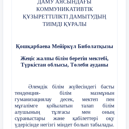
ДАМУ АЯСЫНДАҒЫ
КОММУНИКАТИВТІК
ҚҰЗЫРЕТТІЛІКТІ ДАМЫТУДЫҢ
ТИІМДІ ҚҰРАЛЫ
Қошқарбаева Мейіркүл Биболатқызы
Жеңіс жалпы білім беретін мектебі,
Түркістан облысы, Төлеби ауданы
Әлемдік білім жүйесіндегі басты
тенденция- білім мазмұнын
гуманизациялау десек, мектеп пен
мұғалімге қойылатын талап білім
алушының тұлғасы мен оның
сұраныстары және қабілеттері оқу
үдерісінде негізгі міндет болып табылады.