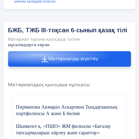
шағым қалдыра аласыз
ОҚУ
Қазақ тілі мен әдебиетінен 10-сыныпқа
САУАТТЫЛЫҒЫ
арналған мектепішілік олимпиада
Мәтінге сүйену
тапсырмалары
БЖБ, ТЖБ ІІІ-тоқсан 6-сынып қазақ тілі
Мәтіннен тыс бөлімге сүйену
Материал туралы қысқаша түсінік
І тур. Шығарма
мұғалімдерге керек
1. Абай қара сөздеріндегі дидактикалық
Материалды жүктеу
сарын.
Табу және үзінді келтіру
2. «Мен – балаң, жарық күнде сәуле
Кіріктіру және түсіндіру
қуған...» (С.Торайғыров
Материалдың қысқаша нұсқасы
шығармашылығы негізінде)
Мәтін мазмұны
3. Мен табынған ақын...
Мәтін түрі
Пирманова Акмарал Аскаровна
Тыңдаушының
портфолиосы
А және Б бөлімі
Ұғыну және бағалау
Шымкент қ. «ПШО» ЖМ филиалы «Бағалау
ІІ тур. Сұрақтарға жауап беру.
тапсырмаларын әзірлеу және сараптау»