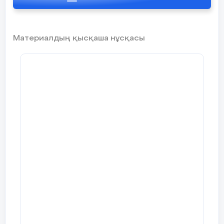
Материалдың қысқаша нұсқасы
Қазақ тілі мен әдебиетінен 6-сыныпқа
арналған мектепішілік олимпиада
тапсырмалары
І тур. Шығарма
1. Туады ерлер ел үшін... (Батырлар жыры