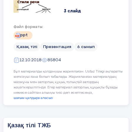
құзыреттіліктің даму деңгейін анықтау
үшін жүргізілген мониторинг
3 слайд
төмендегідей нәтиже көрсетті.
Файл форматы:
Стили речиСтили речи разговорный книжные
Коммуникация
Бастапқы кезең
ppt
научный публицистический официально-
деңгейлері
деловой художественный
Қазақ тілі
Презентация
6 сынып
Ойды жүйелі жеткізу
38%
12.10.2018
85804
4 слайд
Бұл материалды қолданушы жариялаған. Ustaz Tilegi ақпаратты
жеткізуші ғана болып табылады. Жарияланған материалдың
Сұрақ қою
42%
мазмұны мен авторлық құқық толықтай автордың
жауапкершілігінде. Егер материал авторлық құқықты бұзады
немесе сайттан алынуы тиіс деп есептесеңіз,
Пікір алмасу
35
%
шағым қалдыра аласыз
5 слайд
Өз көзқарасын
25
%
Разговорный стильРазговорный стиль цель
қорғау
Қазақ тілі ТЖБ
употребления сфера употребления речевые
жанры языковые средства стилевые черты