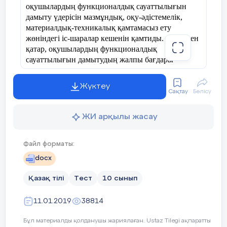
оқушылардың функционалдық сауаттылығын
дамыту үдерісін мазмұндық, оқу-әдістемелік,
материалдық-техникалық қамтамасыз ету
жөніндегі іс-шаралар кешенін қамтиды. Сонымен
қатар, оқушылардың функционалдық
сауаттылығын дамытудың жалпы бағдары
Қазақстан Республикасында білім беруді
дамытудың 2011-2020 жылдарға арналған
Жүктеу
мемлекеттік бағдарламасында да анық
Сақтау
Бөлісу
көрсетілген [2].
ЖИ арқылы жасау
Бағдарламаның басты мақсаты жалпы білім
беретін мектептерде Қазақстан Республикасының
зияткерлік, дене және рухани тұрғысынан
Файл форматы:
дамыған азаматын қалыптастыру, оның
docx
құбылмалы әлемге әлеуметтік бейімделуін
қамтамасыз ететін білім алудағы қажеттіліктерін
Қазақ тілі
Тест
10 сынып
қанағаттандыру болып табылады. Қазіргі әлемдік
білім кеңістігіндегі халықаралық стандарт
11.01.2019
38814
талаптарына сай оқыту үдерісінің орталық
Қазақ тілі мен әдебиетінен 9-сыныпқа
тұлғасы білім алушы субъект, ал ол субьектінің
Бұл материалды қолданушы жариялаған. Ustaz Tilegi ақпаратты