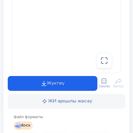
туралы)
2. Абай қара сөздерінің тәрбиелік мәні.
3. Туған тілім – тірлігімнің айғағы.
ІІ тур. Сұрақтарға жауап беру.
1. «Баяғы өткен заманда,
Дін мұсылман аманда,
Жүктеу
Сақтау
Бөлісу
Жиделібайсын жерінде,
ЖИ арқылы жасау
Қоңырат деген елінде
Файл форматы:
Байбөрі деген бай бопты...» үзінді қай
docx
шығармадан алынған? Батырлар жыры