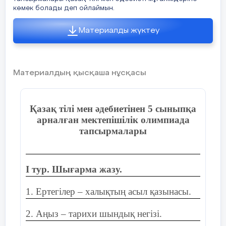
9 мамыр – Жеңіс күні қарсаңында Елбасымыз-дың
жарлығымен халқымыздың аяулы ұлы Рахымжан
көмек болады деп ойлаймын.
Қошқарбаевқа “Халық қаһарманы” атағы берілді.
Публицисти- калық стиль
Материалды жүктеу
14 слайд
Мәтін дегеніміз- жазбаша немесе ауызша ойды
жеткізу. Мәтін бірнеше сөйлемнен құралады.
Мәтін сөйлемдері бір-бірімен мағына жағынан
Материалдың қысқаша нұсқасы
байланысып тұрады.
15 слайд
Қазақ тілі мен әдебиетінен 5 сыныпқа
16 слайд
арналған мектепішілік олимпиада
тапсырмалары
І тур. Шығарма жазу.
1. Ертегілер – халықтың асыл қазынасы.
2. Аңыз – тарихи шындық негізі.