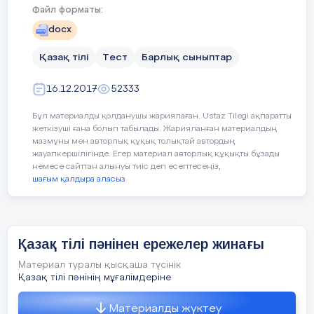
Файл форматы:
Ыстық жақта
таңғажайып
тропикалық ормандар бар.
docx
Қазақ тілі
Тест
Барлық сыныптар
5. «Тіл – қылыштан да өткір» дегенді
қалай түсінесің?
16.12.2017
52333
Бұл материалды қолданушы жариялаған. Ustaz Tilegi ақпаратты
жеткізуші ғана болып табылады. Жарияланған материалдың
мазмұны мен авторлық құқық толықтай автордың
жауапкершілігінде. Егер материал авторлық құқықты бұзады
немесе сайттан алынуы тиіс деп есептесеңіз,
шағым қалдыра аласыз
Қазақ тілі пәнінен ережелер жинағы
Материал туралы қысқаша түсінік
Қазақ тілі пәнінің мұғалімдеріне
Материалды жүктеу