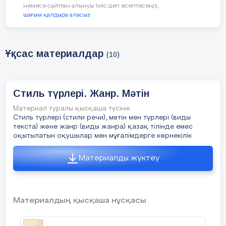
немесе сайттан алынуы тиіс деп есептесеңіз,
көрсетеді. Білім алушы мен мұғалімнің
шағым қалдыра аласыз
тең дәрежелі субьект ретінде әрекеттесуі
білім сапасын көтерудің алғышарты
болады.
Ұқсас материалдар
(10)
Мұғалім мен оқушының
арасындағы серіктестік қарым-қатынасты
дамыту бұл педагогиканың жаңалығы
Стиль түрлері. Жанр. Мәтін
емес, бұл гуманистік педагогиканың
тарихынан, осы бағытта Л.С.Выготский
Материал туралы қысқаша түсінік
Стиль түрлері (стили речи), мәтін мен түрлері (виды
мен Ш.Амонашвилидің
текста) және жанр (виды жанра) қазақ тілінде емес
тұжырымдамалары бар. Л.Выготскидің
оқытылатын оқушылар мен мұғалімдерге көрнекілік
пікірінше “Бала ересек адаммен
ынтымақтастықта бағыттаушы
Материалды жүктеу
сұрақтармен көмек арқылы не істей алса,
ертең оны өз бетімен де істей алады” яғни,
баланың зияткерлігінің дамуы дербес
емес, мұғаліммен бірлескен әрекетте
Материалдың қысқаша нұсқасы
жүзеге асатынын айтады[1]. Білім
алушының тек қабылаушы емес