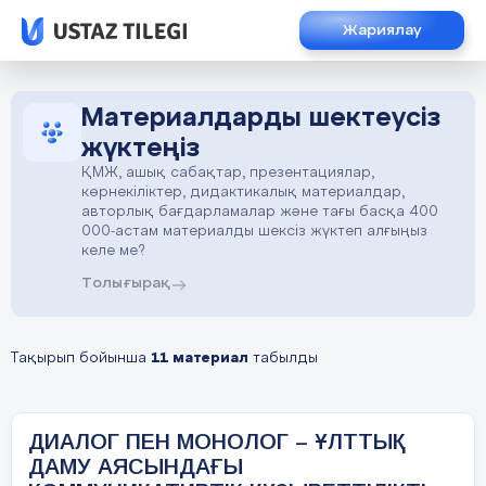
Жариялау
Материалдарды шектеусіз
жүктеңіз
ҚМЖ, ашық сабақтар, презентациялар,
көрнекіліктер, дидактикалық материалдар,
авторлық бағдарламалар және тағы басқа 400
000-астам материалды шексіз жүктеп алғыңыз
келе ме?
Толығырақ
Тақырып бойынша
11 материал
табылды
ДИАЛОГ ПЕН МОНОЛОГ – ҰЛТТЫҚ
ДАМУ АЯСЫНДАҒЫ