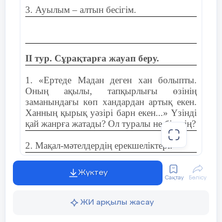
3. Ауылым – алтын бесігім.
ІІ тур. Сұрақтарға жауап беру.
1. «Ертеде Мадан деген хан болыпты.
Оның ақылы, тапқырлығы өзінің
заманындағы көп хандардан артық екен.
Ханның қырық уәзірі барн екен...» Үзінді
қай жанрға жатады? Ол туралы не білесің?
2. Мақал-мәтелдердің ерекшеліктері.
3. Тура және ауыспалы мағына. Мысал
Жүктеу
келтір.
Сақтау
Бөлісу
4. Сөйлемге (асты сызылған сөзге сөз
ЖИ арқылы жасау
құрамына, фонетикалық) талдау жаса.