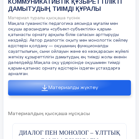
КОММУНИКАТИВТІК ҚҰЗЫРЕТТІЛІКТІ
ДАМЫТУДЫҢ ТИІМДІ ҚҰРАЛЫ
Материал туралы қысқаша түсінік
Мақала гуманистік педагогика аясында мұғалім мен
оқушы арасындағы «субъект-субъектілік» қарым-
қатынасты орнату арқылы білім сапасын арттыруды
көздейді. Автор диалогтік оқыту мен монологтік сөйлеу
әдістерін қолдану — оқушының функционалды
сауаттылығын, сыни ойлауын және өз көзқарасын жүйелі
жеткізу құзыреттілігін дамытудың ең тиімді жолы екенін
дәлелдейді.Мақала оқу үдерісінде оқушымен тиімді
қарым-қатынас орнату әдістерін іздеген ұстаздарға
арналған.
Материалды жүктеу
Материалдың қысқаша нұсқасы
ДИАЛОГ ПЕН МОНОЛОГ – ҰЛТТЫҚ