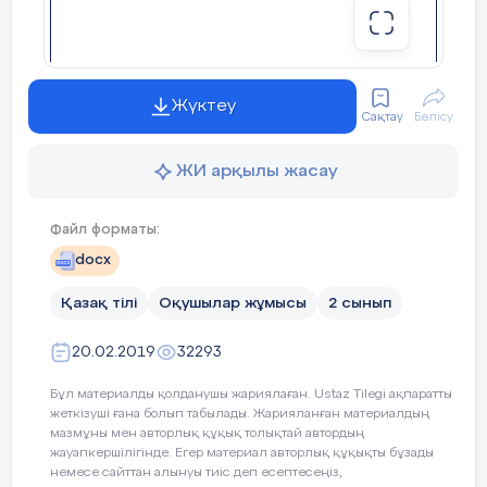
айтқанда, көркем әдебиет және ғылыми танымал
мәтіндер, ресми құжаттар, қоғамдық маңызды
жағдайлар туралы мәлімет, кестелер, графиктер,
диаграммалар мен карталар форматында.
Жүктеу
Сақтау
Бөлісу
Осылайша «білім алушылардың функционалдық
оқу сауаттылығы» бағытында зерттеу әдістемесі
ЖИ арқылы жасау
тек қана оқуды емес, сонымен қатар адамның
мәтінмен қатынасының жеке аспектілерін
қарастырады. Бәрінен бұрын, жеке хаттарды
Файл форматы:
оқуды енгізетін өз мақсаттары үшін оқу, көркем
docx
әдебиетке қызығушылық пен әртүрлі ақпараттық
мәтіндер мен нұсқауларды есепке алады.
Қазақ тілі
Оқушылар жұмысы
2 сынып
Мәтіндерінің шынайылығы (өмірдегі мысалдар)
20.02.2019
32293
PISA тестерінің ерекшелігі болып табылады.
Зерттеудің осы бағыты бойынша тест сұрақтары
Бұл материалды қолданушы жариялаған. Ustaz Tilegi ақпаратты
ретінде көркем мәтіндер қолданылады.
жеткізуші ғана болып табылады. Жарияланған материалдың
мазмұны мен авторлық құқық толықтай автордың
жауапкершілігінде. Егер материал авторлық құқықты бұзады
немесе сайттан алынуы тиіс деп есептесеңіз,