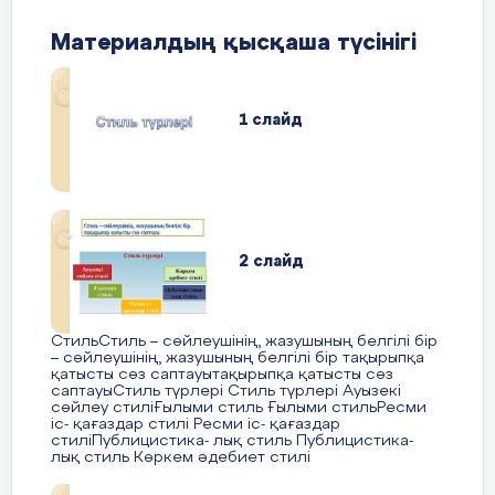
құзыреттілігін арттыруда “Субъектілік
Материалдың қысқаша түсінігі
сөйлеу модельдері” атты екі бағытта
“Монологтік сөйлеу” және “Диалогтік
оқыту” қарастырылды. Монологтік
сөйлеуде “ПОПС” формуласы, “1-
1 слайд
минуттық баяндау” сияқты әдістер
арқылы білім алушының коммуникативтік
құзыреттілігін дамыту көзделді.
Диалог коммуникативтік іс-әрекеттің өзегі
болғандықтан Н. Мерсердің “Зерттеушілік
2 слайд
әңгіме” моделін негізге алдық. “Топтық
талқылаулар” белгілі бір позициялар
арқылы диалог құрылады. Мұғалім
СтильСтиль – сөйлеушінің, жазушының белгілі бір
-бақылаушы. “Интервью” әдісі оқушылар
– сөйлеушінің, жазушының белгілі бір тақырыпқа
қатысты сөз саптауытақырыпқа қатысты сөз
өздері сарапшы, сұрақ қоюшы ретінде
саптауыСтиль түрлері Стиль түрлері Ауызекі
рөлдік диалогке түсті. “Топтық талқылау”
сөйлеу стиліҒылыми стиль Ғылыми стильРесми
іс- қағаздар стилі Ресми іс- қағаздар
әдісі оқушылар арасындағы байланысты
стиліПублицистика- лық стиль Публицистика-
нығайтса, соңғы әдіс сұрақты қою
лық стиль Көркем әдебиет стилі
мәдениетін дамытты. Коммуникативтік