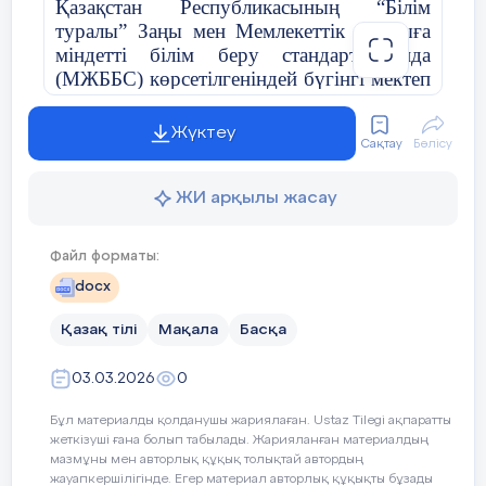
Қазақстан Республикасының “Білім
туралы” Заңы мен Мемлекеттік жалпыға
міндетті білім беру стандарттарында
(МЖББС) көрсетілгеніндей бүгінгі мектеп
тек академиялық білім беру емес,
функционалды сауатты, сыни ойлай
Жүктеу
Сақтау
Бөлісу
алатын және қарым-қатынасқа ашық
тұлғаны қалыптастыру. Бұрынғы
“субъект-объект” қатынасында мұғалім
ЖИ арқылы жасау
тек ақпарат тасушы, ал оқушы пассивті
тыңдаушы рөлінде болды. Ал қазіргі
Файл форматы:
ақпараттық ағыны заманында бұл модель
docx
оқушының қызығушылығын оята
алмайды. Бүгінгі таңдағы сұраныс
Қазақ тілі
Мақала
Басқа
коммуникациялық, креативтілік және
сыни ойлау серіктестік жағдайында
03.03.2026
0
дамиды. Оқушы өзінің пікірі құнды
екендігін сезінгенде жауапкершілік алуға
Бұл материалды қолданушы жариялаған. Ustaz Tilegi ақпаратты
үйренеді. Оқушымен тиімді
жеткізуші ғана болып табылады. Жарияланған материалдың
психологиялық-педагогикалық диалог
мазмұны мен авторлық құқық толықтай автордың
құра білу педагогтің кәсіби құзыреттілігін
жауапкершілігінде. Егер материал авторлық құқықты бұзады