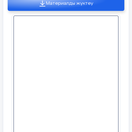
Материалды жүктеу
Қазақ тілі мен әдебиетінен 7-сыныпқа
арналған мектепішілік олимпиада
тапсырмалары