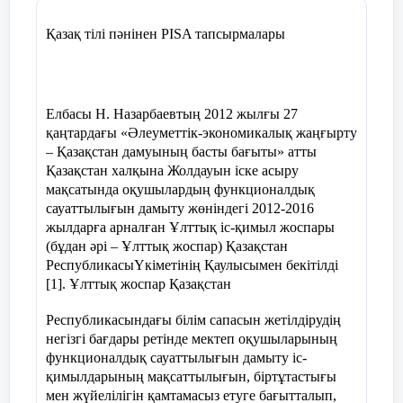
білік» кітабы не туралы? Кітаптың
кейіпкерлері кімдер?
Қазақ тілі пәнінен PISA тапсырмалары
2. Тақырып пен идея. Сюжет.
3. Сөйлем. Сөйлем түрлері. Мысалдар
келтір.
Елбасы Н. Назарбаевтың 2012 жылғы 27
қаңтардағы «Әлеуметтік-экономикалық жаңғырту
4. Сөйлемге толық (асты сызылған сөзге
– Қазақстан дамуының басты бағыты» атты
сөз құрамына, лексикалық, фонетикалық)
Қазақстан халқына Жолдауын іске асыру
мақсатында оқушылардың функционалдық
талдау жаса.
сауаттылығын дамыту жөніндегі 2012-2016
жылдарға арналған Ұлттық іс-қимыл жоспары
Олжабек
сол түтіннің дәл түбінде көк
(бұдан әрі – Ұлттық жоспар) Қазақстан
өгізшені жіліктеп бұзып отыр.
РеспубликасыҮкіметінің Қаулысымен бекітілді
[1]. Ұлттық жоспар Қазақстан
5. «Ұстаз – ұлы есім» Өз ойыңды
ойтолғау түрінде жаз.
Республикасындағы білім сапасын жетілдірудің
негізгі бағдары ретінде мектеп оқушыларының
функционалдық сауаттылығын дамыту іс-
қимылдарының мақсаттылығын, біртұтастығы
мен жүйелілігін қамтамасыз етуге бағытталып,