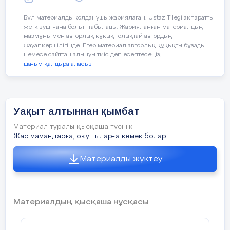
Ақ шалмалы
Бұл материалды қолданушы жариялаған. Ustaz Tilegi ақпаратты
пірлердің
жеткізуші ғана болып табылады. Жарияланған материалдың
мазмұны мен авторлық құқық толықтай автордың
жауапкершілігінде. Егер материал авторлық құқықты бұзады
Мешітке жаққан
немесе сайттан алынуы тиіс деп есептесеңіз,
шамдары-ай!
шағым қалдыра аласыз
Менің бүйтіп
қозғалақтап
жүргенім
Уақыт алтыннан қымбат
Аузы түкті
Материал туралы қысқаша түсінік
кәпірдің
Жас мамандарға, оқушыларға көмек болар
Күшті болған
Материалды жүктеу
салдары-ай!
Авторы кім және ол туралы не білесің?
Материалдың қысқаша нұсқасы
2. Аллитерация. Ассонанс. Риторикалық