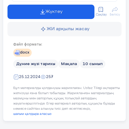
қабілетін, қызығушылығын және
тарихтың қазіргі уақытқа әсерін терең
Жүктеу
түсінуін дамытуға мүмкіндік беретін
Сақтау
Бөлісу
қызықты және серпінді оқу ортасын құра
алады.
ЖИ арқылы жасау
Жобалық оқыту тиімді әдістердің
бірі болып табылады, онда оқушылар
Файл форматы:
тарихи тақырыптар мен оқиғаларды
docx
практикалық жобалар арқылы зерттейді
[1]. Бұл тәсіл оқушыларды тек қана білім
Дүние жүзі тарихы
Мақала
10 сынып
алушы емес, белсенді қатысушы ретінде
тәрбиелейді. Мысалы, Индустриялық
25.12.2024
257
революцияны жай ғана оқып үйренудің
Бұл материалды қолданушы жариялаған. Ustaz Tilegi ақпаратты
орнына, оқушылар оның қоғамға,
жеткізуші ғана болып табылады. Жарияланған материалдың
технологияға және мәдениетке әсерін
мазмұны мен авторлық құқық толықтай автордың
көрсететін виртуалды мұражай көрмесін
жауапкершілігінде. Егер материал авторлық құқықты бұзады
жасай алады. Бұл әдіс тарихи білімді
немесе сайттан алынуы тиіс деп есептесеңіз,
өмірмен байланыстырады. Топта жұмыс
шағым қалдыра аласыз
істеу арқылы оқушылар белгілі бір
тақырыптарды зерттеп, уақыт кестелерін