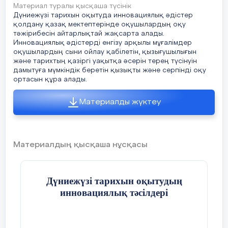
Материал туралы қысқаша түсінік
Дүниежүзі тарихын оқытуда инновациялық әдістер
қолдану қазақ мектептерінде оқушылардың оқу
тәжірибесін айтарлықтай жақсарта алады.
Инновациялық әдістерді енгізу арқылы мұғалімдер
оқушылардың сыни ойлау қабілетін, қызығушылығын
және тарихтың қазіргі уақытқа әсерін терең түсінуін
дамытуға мүмкіндік беретін қызықты және серпінді оқу
ортасын құра алады.
Материалды жүктеу
Материалдың қысқаша нұсқасы
Дүниежүзі тарихын оқытудың
инновациялық тәсілдері