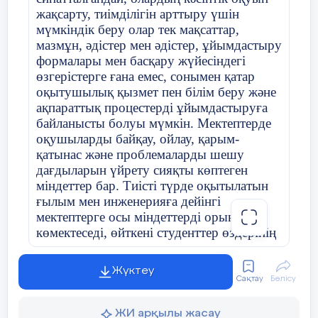
тарихы 10 сыныпта «Ұлы Жібек жолы
жақсарту, тиімділігін арттыру үшін
және оның тармақтары» тақырыбын өткен
мүмкіндік беру олар тек мақсаттар,
кезде «Ұлы Жібек жолының пайда болу
мазмұн, әдістер мен әдістер, ұйымдастыру
тарихынан» мәліметтер берген кезде
формалары мен басқару жүйесіндегі
электорнды оқулықтан үзінді алынып,
өзгерістерге ғана емес, сонымен қатар
анықтама беруге болады. «Ұлы Жібек
оқытушылық қызмет пен білім беру және
жолының шаруашылыққа тигізген
ақпараттық процестерді ұйымдастыруға
әсері»тақырыпшасы бойынша берілген
байланысты болуы мүмкін. Мектептерде
мәлімет, анықтамалар оқушылардың таным
оқушыларды байқау, ойлау, қарым-
дағдысын қалыптастыруға ықпал еттеді
қатынас және проблемаларды шешу
Сонымен қатар түрлі суреттер, кестелер
дағдыларын үйрету сияқты көптеген
мен сызбалар, слайдтар көрсетіледі.
міндеттер бар. Тиісті түрде оқытылатын
Электронды оқулықты қолдану
ғылым мен инженерияға дейінгі
оқушылардың жоғары белсенді
мектептерге осы міндеттерді орындауға
дүниетанымын және өзіндік жұмыс аясын
көмектеседі, өйткені студенттер өздерінің
кеңейтеді.
оқу пәндері бойынша алған білімдері мен
Мен өзім жасаған «Туған жер тарихы»
дағдыларын ғылым мен инженерияға
Жүктеу
атты үйірме жұмысына арналған
дейінгі сабақтарда практикалық
Сақтау
Бөлісу
электронды оқулықты сабағымда
мәселелерді шешу үшін қолдана алады.
пайдаланамын. Электоронды оқулықты
Атап айтқанда, басшылықпен шынайы
ЖИ арқылы жасау