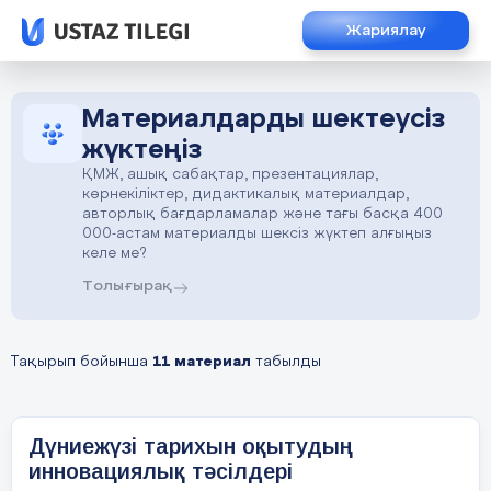
Жариялау
Материалдарды шектеусіз
жүктеңіз
ҚМЖ, ашық сабақтар, презентациялар,
көрнекіліктер, дидактикалық материалдар,
авторлық бағдарламалар және тағы басқа 400
000-астам материалды шексіз жүктеп алғыңыз
келе ме?
Толығырақ
Тақырып бойынша
11 материал
табылды
Дүниежүзі тарихын оқытудың
инновациялық тәсілдері