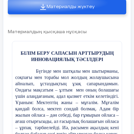
студенттерді де үздіксіз кері байланыс
мектебі, №2,2005ж.
орнатуға және үздіксіз жетілдіру
Материалды жүктеу
3. Поташник. Инновационный процесс в
тәжірибесі ретінде оқу процесінде
школе. Москва, 1991.
жаңартуға ұмтылуға шақырды. Осы
тұрғыда инновациялық тәжірибенің
4. Е.С.Сарманов, С.К.Сапаров. Сабақта
Материалдың қысқаша нұсқасы
бастапқы бөлігі студенттерге маңызды деп
жаңа технологияларды қолдану.Шымкент
анықтаған
ПО
шешімдеріне сәйкес келетін
2006.
мақсаттар үшін тиісті білімнің не екенін
2024-2025 оқу жылы
анықтауға мүмкіндік берді.
БІЛІМ БЕРУ САПАСЫН АРТТЫРУДЫҢ
ИННОВАЦИЯЛЫҚ ТӘСІЛДЕРІ
Оқу нәтижелері:
1.Тиімді зерттеу
Бүгінде мен шатқалы мен шытырманы,
дағдыларын көрсетіңіз. 2. Сәйкес
соқпағы мен торабы мол жолдың жолаушысына
Физика сабағында ойын элементтерін
идеяларды, пікірлерді, сезімдерді
айналып, ұстаздықтың ұзақ сапарындамын.
нақтылаңыз 3. Әртүрлі дереккөздерден
Ондағы мақсатым – ұлтым мен оның болашағы
кіріктіре отырып шығармашыл
алынған сәйкес ақпаратқа оң ықпал ету 4.
үшін алаңдағаным, адал қызмет еткім келетіндігі.
Ақпаратты түсіндіру және бағалау
2
Ұраным: Мектептің жаны – мұғалім. Мұғалім
тұлғаны қалыптастыру
5.Түлектердің атрибуты дағдыларының
қандай болса, мектеп сондай болмақ. Адам бір
нәтижелері талдау
6
Топта тиімді жұмыс
жылын ойласа – дән себеді, бар ғұмырын ойласа –
Қазіргі кезеңде әлі де болса, орта мектеп
жасау. анықтама
7
. Ауызша баяндама
ағаш отырғызады, ал ғасырлық болашағын ойласа
оқушыларының білімдерінде
жаса
п , б
ағалау әрекеттері
н үйрену
8
.
– ұрпақ тәрбиелейді. Иә, расымен ақылдың кені
формализмнің элементгері кездесуде.
Сыни журнал мақаласын талдау (жеке)
болған бабалар сөзі тегін айтылмаған болса керек.