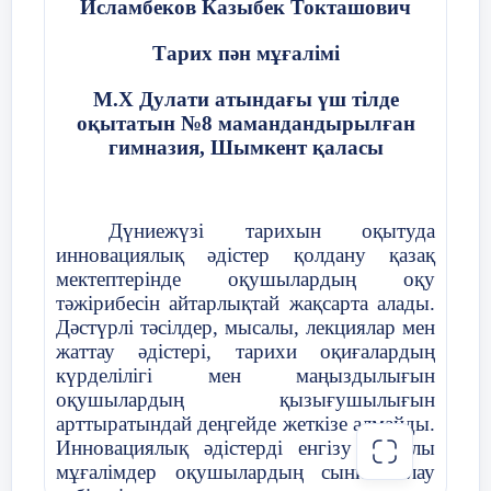
Исламбеков Казыбек Токташович
Тарих пән мұғалімі
М.Х Дулати атындағы үш тілде
оқытатын №8 мамандандырылған
гимназия, Шымкент қаласы
Дүниежүзі тарихын оқытуда
инновациялық әдістер қолдану қазақ
мектептерінде оқушылардың оқу
тәжірибесін айтарлықтай жақсарта алады.
Дәстүрлі тәсілдер, мысалы, лекциялар мен
жаттау әдістері, тарихи оқиғалардың
күрделілігі мен маңыздылығын
оқушылардың қызығушылығын
арттыратындай деңгейде жеткізе алмайды.
Инновациялық әдістерді енгізу арқылы
мұғалімдер оқушылардың сыни ойлау