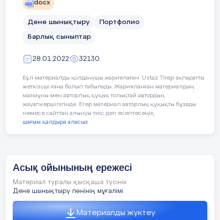
docx
B) ойын әдісі
3
Ұзақ қашықтыққа
А
3
Бег
Дене шынықтыру
Портфолио
жүгіру (стадионда)
дис
C) жарыс әдісі
Барлық сыныптар
қанша метрді
ста
қамтиды:
ско
D) көрнекілік әдісі және жылдам ақпарат әдісі
28.01.2022
32130
А) 3000 м; 5000 м;
А) 
E) психологиялық әдісі
Бұл материалды қолданушы жариялаған. Ustaz Tilegi ақпаратты
10000 м
100
жеткізуші ғана болып табылады. Жарияланған материалдың
мазмұны мен авторлық құқық толықтай автордың
Б) 1500 м; 5000 м;
Б) 
жауапкершілігінде. Егер материал авторлық құқықты бұзады
$$$ 8
10000 м
100
немесе сайттан алынуы тиіс деп есептесеңіз,
шағым қалдыра аласыз
Дене жаттығуларын орындау барысындағы жүктеме
В) 5000 м; 10000 м;
В) 
сипаттамасы:
42000 м
420
A) ағзаның функционалдық және соған байланысты өзгеруі
Г) 100 м; 200 м; 400
Г) 
Асық ойынының ережесі
м
м
B) орындалған жұмыстың сандық жиынтығы
Материал туралы қысқаша түсінік
Дене шынықтыру пәнінің мұғалімі
C) орындалған жұмыс санының уақыт бірлігі
4
Спринт дегеніміз
Б
4
Что
Материалды жүктеу
D) жаттығуды орындау барысындағы ағзаның белсенді,
не?
А
) 