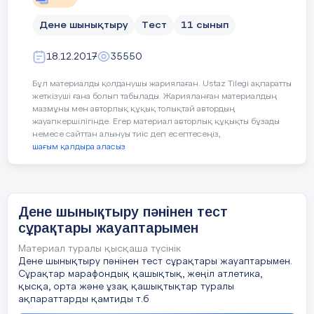
A) қозғалыстың ішкі және сыртқы құрылымы
Дене шынықтыру
Тест
11 сынып
B) қозғалыстың орындалу көркемділігі
18.12.2017
35550
C) қозғалыстың кейбір орындалу жиынтығы
Бұл материалды қолданушы жариялаған. Ustaz Tilegi ақпаратты
жеткізуші ғана болып табылады. Жарияланған материалдың
D) қозғалыстың ырғақты және күш сипаттамасы
мазмұны мен авторлық құқық толықтай автордың
жауапкершілігінде. Егер материал авторлық құқықты бұзады
немесе сайттан алынуы тиіс деп есептесеңіз,
E) адамның қозғалысты орындауы барысындағы үдерістер
шағым қалдыра аласыз
$$$ 4
Дене шынықтыру пәнінен тест
Қажетті қозғалыс міндеттерін шешу, қозғалыс
сұрақтары жауаптарымен
құрылымының негізгі жиынтығы дегеніміз:
Материал туралы қысқаша түсінік
A) қозғалыс техникасының негізі
Дене шынықтыру пәнінен тест сұрақтары жауаптарымен.
Сұрақтар марафондық қашықтық, жеңіл атлетика,
B) қозғалыс техникасының негізгі бөлімі
қысқа, орта және ұзақ қашықтықтар туралы
ақпараттарды қамтиды т.б