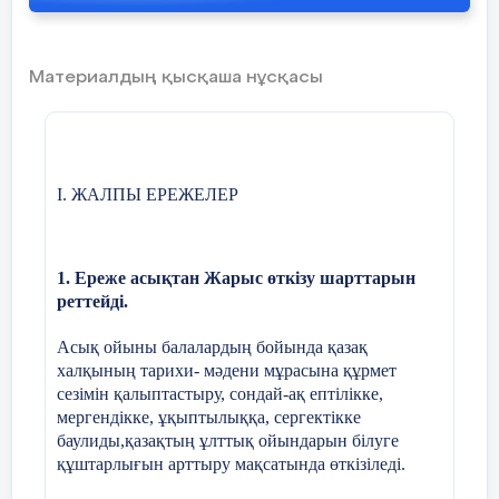
қосымша және қиындықтарды жеңу құны
Б
) 
А) старттағы судья
дис
E) спорттық жарыс тактикасы
В
) 
Материалдың қысқаша нұсқасы
Б) ұзақ қашықтыққа
дис
жүгіру
Г
) 
$$$ 9
В) қысқа
қашықтыққа жүгіру
Демалыс аралығы, келесі жүктемеге дейінгі жұмыс
І. ЖАЛПЫ ЕРЕЖЕЛЕР
қабілетінің толық қалпына келтіруін айқындаушы:
Г) допты лақтыру
A) ерекше
1. Ереже асықтан Жарыс өткізу шарттарын
B) қатты
реттейді.
5
Ұзақ қашықтыққа
В
5
Как
жүгіру қалай
дли
C) төмен-жоғары аралық
Асық ойыны балалардың бойында қазақ
басталады?
А
) 
халқының тарихи- мәдени мұрасына құрмет
Б
) 
D) экстремалды
сезімін қалыптастыру, сондай-ақ ептілікке,
А) төмен
гі
старт
тан
В
) 
мергендікке, ұқыптылыққа, сергектікке
Г
) 
E) жоғары экстремалды
баулиды,қазақтың ұлттық ойындарын білуге
Б
) жүрістен
рук
құштарлығын арттыру мақсатында өткізіледі.
В) жоғары старттан