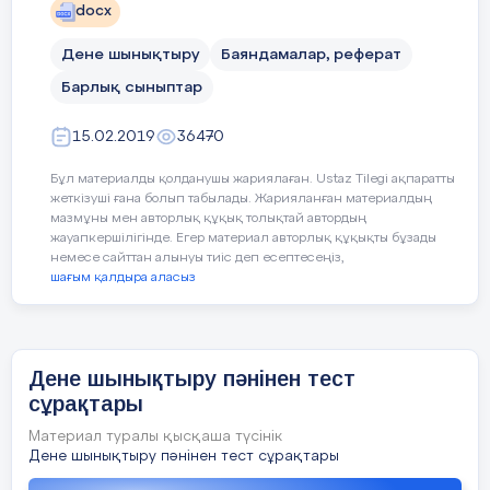
Саралау тәсілі:
docx
Жол ұзындығын қысқарту
немесе қолды еркін ұстауға
Дене шынықтыру
Баяндамалар, реферат
рұқсат беру.
Барлық сыныптар
2-тапсырма – «Тепе-
О
15.02.2019
36470
теңдікті сақта»
ж
8 минут
Бұл материалды қолданушы жариялаған. Ustaz Tilegi ақпаратты
о
Педагог бір орында тұрып
орындау
жеткізуші ғана болып табылады. Жарияланған материалдың
т
бұрылу, бір аяқпен қысқа уақыт
мазмұны мен авторлық құқық толықтай автордың
ж
жауапкершілігінде. Егер материал авторлық құқықты бұзады
тұру сияқты тепе-теңдікке
4 минут
кер
і
д
немесе сайттан алынуы тиіс деп есептесеңіз,
арналған жаттығуларды
байланысқа
т
шағым қалдыра аласыз
көрсетеді. Қимыл кезінде
асықпауға және өз денесін
бақылауға бағыттайды.
Дене шынықтыру пәнінен тест
Саралау тәсілі:
Тепе-теңдік сақтау уақытын
сұрақтары
қысқарту немесе тірек аяқ санын
Материал туралы қысқаша түсінік
өзгерту.
Дене шынықтыру пәнінен тест сұрақтары