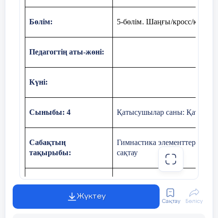
Бөлім:
5-бөлім. Шаңғы/кросс/коньки 
Педагогтің аты-жөні:
Күні:
Сыныбы: 4
Қатысушылар саны: Қатыспағ
Сабақтың
Гимнастика элементтері бар с
тақырыбы:
сақтау
Оқу бағдарламасына
4.1.5.1 – Жіңішке немесе бел
сәйкес оқу мақсаты
және қозғалысты үйлестіру да
Жүктеу
Сақтау
Бөлісу