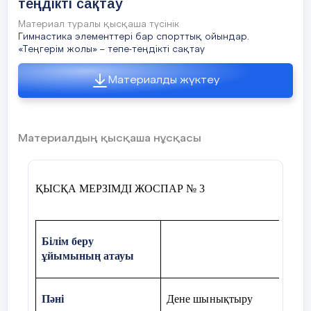
теңдікті сақтау
Материал туралы қысқаша түсінік
Гимнастика элементтері бар спорттық ойындар.
«Теңгерім жолы» – тепе-теңдікті сақтау
Материалды жүктеу
Материалдың қысқаша нұсқасы
ҚЫСҚА МЕРЗІМДІ ЖОСПАР № 3
Білім беру
ұйымының атауы
Пәні
Дене шынықтыру