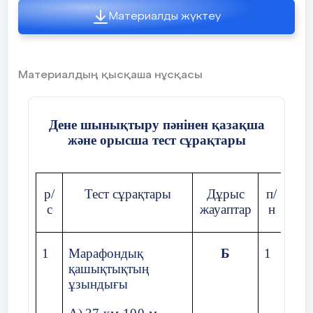
C) қозғалыс техникасының бөлімі
Материалды жүктеу
D) қозғалыстың соңғы сатысы
E) қозғалыс техникасы
Материалдың қысқаша нұсқасы
$$$ 5
Дене шынықтыру пәнінен қазақша
Қозғалыс қызметінің уақыт бойынша сипаттамасы:
және орысша тест сұрақтары
A) қозғалыс уақыты мен қарқыны
р/
Тест сұрақтары
Дұрыс
п/
Т
B) қозғалыс амплитудасы
с
жауаптар
н
C) қозғалыс күші
D) дене жолы және тұрағы
1
Марафондық
Б
1
Про
қашықтықтың
мар
E) бағыты
ұзындығы
дис