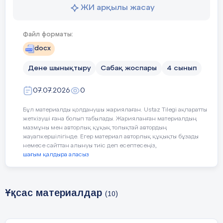
Сабақтың мақсаты:
Оқушылар тепе-теңдікті с
ЖИ арқылы жасау
қозғалыс барысында денесін
(Негіздеме: Мемлекет
ережелерін сақтауды үйренеді
Файл форматы:
басшысы Қ.Тоқаевтың
Ұлттық құрылтайдың
Қаңтар – заң және тәртіп а
docx
ІІ,ІІІ, ІV
Құзыреттілік: азаматтық бо
отырыстарында
Дене шынықтыру
Сабақ жоспары
4 сынып
берген тапсырмасы,
ҚР Оқу-ағарту
07.07.2026
0
министрлігінің №123
бұйрығы)
Бұл материалды қолданушы жариялаған. Ustaz Tilegi ақпаратты
жеткізуші ғана болып табылады. Жарияланған материалдың
мазмұны мен авторлық құқық толықтай автордың
жауапкершілігінде. Егер материал авторлық құқықты бұзады
Сабақтың барысы:
немесе сайттан алынуы тиіс деп есептесеңіз,
шағым қалдыра аласыз
Сабақ кезеңі/
Педагогтің іс-әрекеті
Уақыты
Ұқсас материалдар
(10)
Сабақтың басы
(Ұ). Ұйымдастыру кезеңі:
О
6 мин.
1.
Педагог оқушыларды спорт