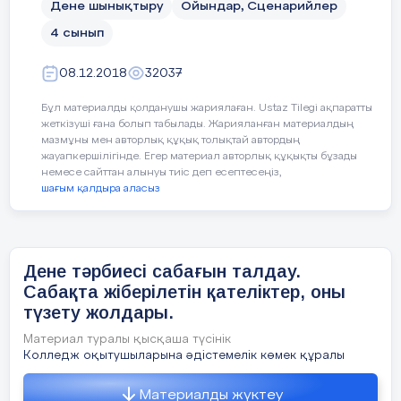
Дене шынықтыру
Ойындар, Сценарийлер
7
Жеңіл атлетикадан
А
7
Стар
жүгіруді қай пәрмен
атл
4 сынып
B) қатты
берілгеннен кейін
ком
бастайды
C) қарапайым
08.12.2018
32037
А
)
D) толық
А) «Жүгір!»
Бұл материалды қолданушы жариялаған. Ustaz Tilegi ақпаратты
Бүк (бүге)
– асықтың
Б) 
жеткізуші ғана болып табылады. Жарияланған материалдың
дөңес жағының жоғары
мазмұны мен авторлық құқық толықтай автордың
E) жұмсақ
Б) «Алға!»
қарап түскен
жауапкершілігінде. Егер материал авторлық құқықты бұзады
В) 
немесе сайттан алынуы тиіс деп есептесеңіз,
В) «Баста!»
түрі;
шағым қалдыра аласыз
Г) 
$$$ 12
Г) «Хоп!»
Қатаң реттелген жаттығулар әдісінің негізі:
Дене тәрбиесі сабағын талдау.
8
Қысқа қашықтыққа
Б
8
Из 
A) нақты түзілген қозғалыс бағдарламасы және тура жүктеме
Сабақта жіберілетін қателіктер, оны
жүгіру қандай
бег
мен демалыс мөлшері
түзету жолдары.
Шік (шіге)
– асықтың
кезеңдерден
дис
қуыс жағының жоғары
B) тура қозғалыс апараты
тұрады?
Материал туралы қысқаша түсінік
қарап түскен түрі;
А) 
Колледж оқытушыларына әдістемелік көмек құралы
C) жүктеменің тура берілуі
А) старт
ты
бастау,
раз
үдеу, мәре, старт;
фин
Материалды жүктеу