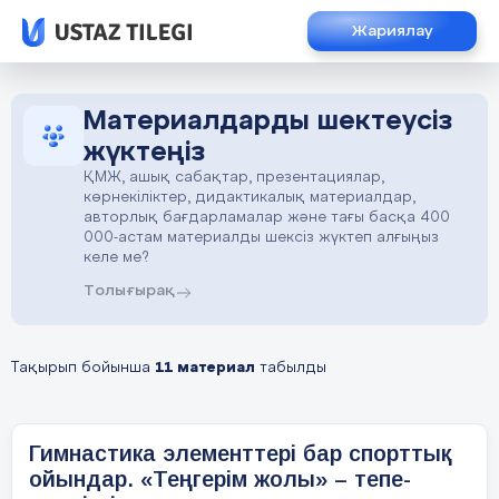
Жариялау
Материалдарды шектеусіз
жүктеңіз
ҚМЖ, ашық сабақтар, презентациялар,
көрнекіліктер, дидактикалық материалдар,
авторлық бағдарламалар және тағы басқа 400
000-астам материалды шексіз жүктеп алғыңыз
келе ме?
Толығырақ
Тақырып бойынша
11 материал
табылды
Гимнастика элементтері бар спорттық
ойындар. «Теңгерім жолы» – тепе-