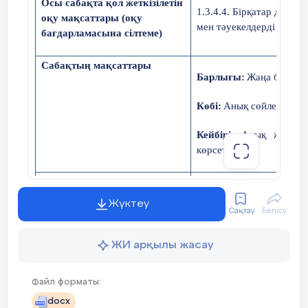
Осы сабақта қол жеткізілетін
1.3.4.4. Бірқатар дене 
оқу мақсаттары (оқу
мен тәуекелдерді анықт
бағдарламасына сілтеме)
Сабақтың мақсаттары
Барлығы:
Жаңа білімді 
5 минут
Көбі:
Анық сөйлеу арқы
Кейбірі:
Анық және то
көрсетеді.
3 минут
Оқушыларды бір-біріне 
Құндылықтарды дарыту
Бір орында жүру
Созылу
Секіру
Терең 
16 минут
Жүктеу
Сақтау
Бөлісу
Өнер, ана тілі сабағы
Пәнаралық байланыс
ЖИ арқылы жасау
Аудиожазба , таныстыр
АКТ қолдану дағдылары
Файл форматы:
Сабақ барыс
docx