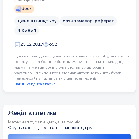
Файл форматы:
дарыту
docx
Өнер, ана тілі сабағы
Пәнаралық байланыс
Дене шынықтыру
Баяндамалар, реферат
4 сынып
Сабақ бары
25.12.2017
652
Бұл материалды қолданушы жариялаған. Ustaz Tilegi ақпаратты
Сабақтың
Сабақтағы жоспарланған
жеткізуші ғана болып табылады. Жарияланған материалдың
жоспарланған
мазмұны мен авторлық құқық толықтай автордың
кезеңдері
жауапкершілігінде. Егер материал авторлық құқықты бұзады
немесе сайттан алынуы тиіс деп есептесеңіз,
шағым қалдыра аласыз
Сабақтың
Бой сергіту жаттығулары.
басы
5 минут
Жеңіл атлетика
Материал туралы қысқаша түсінік
Оқушылардың шапшаңдығын жетілдіру