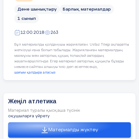
Сабақтағы жоспарланға
Сабақтың
Дене шынықтыру
Барлық материалдар
жоспарланған
Рефлексия
Сабақтың
1 сынып
кезеңдері
Бүгінгі сабақта болған көңіл – күйд
соңы
суреттер арқылы бағалау.
12.00.2018
263
2 минут
Сабақтың басы
Бой сергіту жаттығулары.
5 минут
Бұл материалды қолданушы жариялаған. Ustaz Tilegi ақпаратты
жеткізуші ғана болып табылады. Жарияланған материалдың
мазмұны мен авторлық құқық толықтай автордың
жауапкершілігінде. Егер материал авторлық құқықты бұзады
немесе сайттан алынуы тиіс деп есептесеңіз,
шағым қалдыра аласыз
Бағалау критерийлері
Білім алушы
Білім алу
Жеңіл атлетика
Материал туралы қысқаша түсінік
Денені қыздыру,ширату жаттығуларын
денені ш
−
оқушыларға үйрету
орындайды
босаңсыту 
Материалды жүктеу
Денені босаңсыту, ағзаны қалпына
денені ши
−