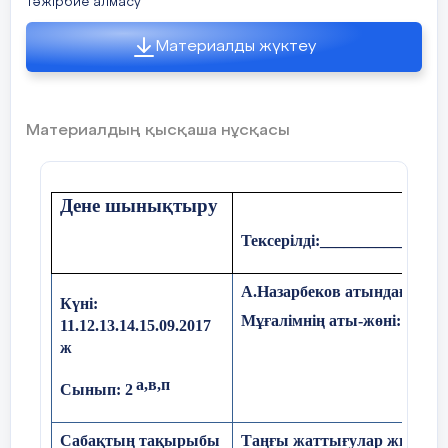
Тәжірбие алмасу
Материалды жүктеу
Материалдың қысқаша нұсқасы
Дене шынықтыру
Тексерілді:
________________
А.Назарбеков атындағы №
Күні:
Мұғалімнің аты-жөні: Әбутә
11.12.13.14.15.09.2017
ж
а,в,п
Сынып: 2
Сабақтың тақырыбы
Таңғы жаттығулар жиынт