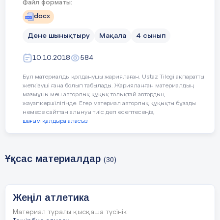
Файл форматы:
docx
Дене шынықтыру
Мақала
4 сынып
10.10.2018
584
Бұл материалды қолданушы жариялаған. Ustaz Tilegi ақпаратты
жеткізуші ғана болып табылады. Жарияланған материалдың
мазмұны мен авторлық құқық толықтай автордың
жауапкершілігінде. Егер материал авторлық құқықты бұзады
немесе сайттан алынуы тиіс деп есептесеңіз,
шағым қалдыра аласыз
Ұқсас материалдар
(30)
Жеңіл атлетика
Материал туралы қысқаша түсінік