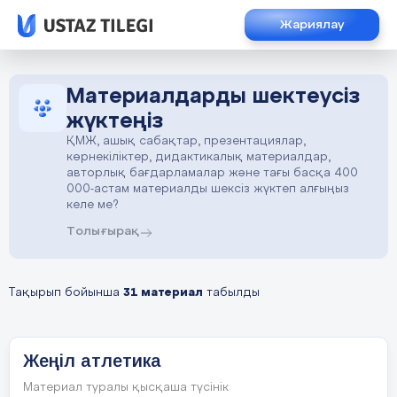
Жариялау
Материалдарды шектеусіз
жүктеңіз
ҚМЖ, ашық сабақтар, презентациялар,
көрнекіліктер, дидактикалық материалдар,
авторлық бағдарламалар және тағы басқа 400
000-астам материалды шексіз жүктеп алғыңыз
келе ме?
Толығырақ
Тақырып бойынша
31 материал
табылды
Жеңіл атлетика
Материал туралы қысқаша түсінік