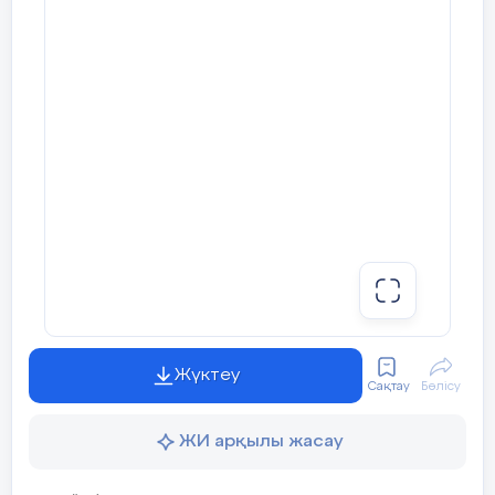
Жүктеу
Сақтау
Бөлісу
ЖИ арқылы жасау