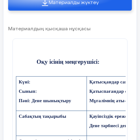
Материалды жүктеу
Материалдың қысқаша нұсқасы
Оқу ісінің меңгерушісі:
Сабақтың
Жаңа сабақты түсіндіру
ортасы
8 минут
Оқулықтағы тапсырмаларды орынд
Күні:
Қатысқандар саны:
С
ынып
:
Қатыспағандар саны:
Тақырып бойынша жинақталған ресурстарме
Пәні: Дене шынықтыру
Мұғалімнің аты-жөні: 
Денені қыздыру, ширату жаттығулары 
қалпына келтіру жаттығуларын жаса.
Сабақтың тақырыбы
Қауіпсіздік ережесі.
1 минут
Дене тәрбиесі дегеніміз