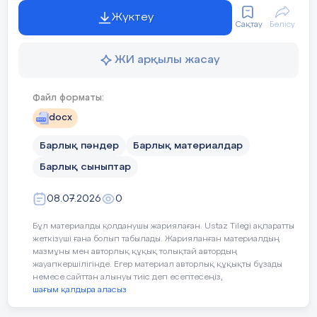
Жүктеу
Сақтау
Бөлісу
Асель БЕРДИЯР
ЖИ арқылы жасау
Файл форматы:
docx
Барлық пәндер
Барлық материалдар
Барлық сыныптар
08.07.2026
0
Бұл материалды қолданушы жариялаған. Ustaz Tilegi ақпаратты
жеткізуші ғана болып табылады. Жарияланған материалдың
мазмұны мен авторлық құқық толықтай автордың
жауапкершілігінде. Егер материал авторлық құқықты бұзады
немесе сайттан алынуы тиіс деп есептесеңіз,
шағым қалдыра аласыз