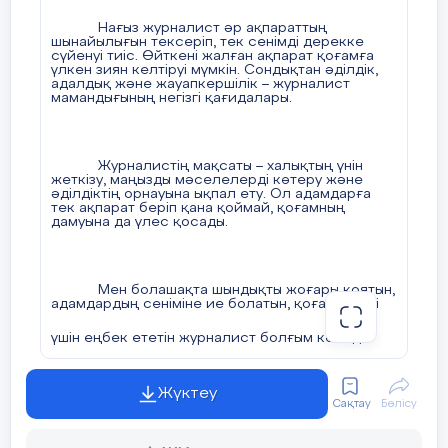
Нағыз журналист әр ақпараттың
шынайылығын тексеріп, тек сенімді дерекке
сүйенуі тиіс. Өйткені жалған ақпарат қоғамға
үлкен зиян келтіруі мүмкін. Сондықтан әділдік,
адалдық және жауапкершілік – журналист
мамандығының негізгі қағидалары.
Журналистің мақсаты – халықтың үнін
жеткізу, маңызды мәселелерді көтеру және
әділдіктің орнауына ықпал ету. Ол адамдарға
тек ақпарат беріп қана қоймай, қоғамның
дамуына да үлес қосады.
Мен болашақта шындықты жоғары қоятын,
адамдардың сеніміне ие болатын, қоғам игілігі
үшін еңбек ететін журналист болғым келеді.
Жүктеу
Сақтау
Бөлісу
Асель БЕРДИЯР