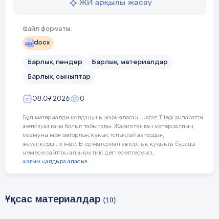
ЖИ арқылы жасау
Файл форматы:
docx
Барлық пәндер
Барлық материалдар
Барлық сыныптар
08.07.2026
0
Бұл материалды қолданушы жариялаған. Ustaz Tilegi ақпаратты
жеткізуші ғана болып табылады. Жарияланған материалдың
мазмұны мен авторлық құқық толықтай автордың
жауапкершілігінде. Егер материал авторлық құқықты бұзады
немесе сайттан алынуы тиіс деп есептесеңіз,
шағым қалдыра аласыз
Ұқсас материалдар
(10)