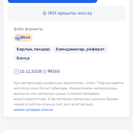
ЖИ арқылы жасау
Файл форматы:
docx
Барлық пәндер
Баяндамалар, реферат
Басқа
16.11.2018
78365
Бұл материалды қолданушы жариялаған. Ustaz Tilegi ақпаратты
жеткізуші ғана болып табылады. Жарияланған материалдың
мазмұны мен авторлық құқық толықтай автордың
жауапкершілігінде. Егер материал авторлық құқықты бұзады
немесе сайттан алынуы тиіс деп есептесеңіз,
шағым қалдыра аласыз