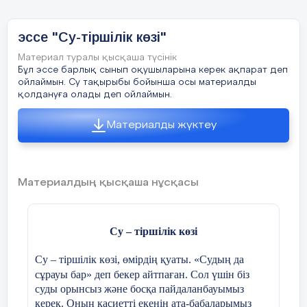
эссе "Су-тіршілік көзі"
Материал туралы қысқаша түсінік
Бұл эссе барлық сынып оқушыларына керек ақпарат деп
ойлаймын. Су тақырыбы бойынша осы материалды
қолдануға олады деп ойлаймын.
Материалды жүктеу
Материалдың қысқаша нұсқасы
Су – тіршілік көзі
Су – тіршілік көзі, өмірдің қуаты. «Судың да
сұрауы бар» деп бекер айтпаған. Сол үшін біз
суды орынсыз және босқа пайдаланбауымыз
керек. Оның қасиетті екенін ата-бабаларымыз