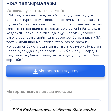
PISA тапсырмалары
Материал туралы қысқаша түсінік
PISA бағдарламасы міндетті білім алуды аяқтаудың
алдында тұрған оқушылардың қоғамның толыққанды
мүшесі болу үшін қажетті белгілі бір білім мен машықтар
жиынтығын қаншалықты жақсы меңгергенін бағалауды
көздейді. Басқаша айтқанда, оқушылардың ересек
өмірге араласуға дайындық дәрежесі бағаланады.PISA
тесті «Оқушылар мен студенттер қазіргі заманғы
қоғамда еңбек ету үшін қаншалықты білімге ие?» деген
негізгі сұраққа жауап береді. PISA білім алушылардың
академиялық білімін емес, оларды қолдану тәжірибесін
зерттейді.
Материалды жүктеу
Материалдың қысқаша нұсқасы
PISA бағдарламасы міндетті білім алуды