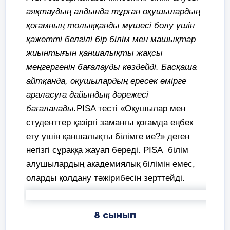
аяқтаудың алдында тұрған оқушылардың
қоғамның толыққанды мүшесі болу үшін
қажетті белгілі бір білім мен машықтар
жиынтығын қаншалықты жақсы
меңгергенін бағалауды көздейді. Басқаша
айтқанда, оқушылардың ересек өмірге
араласуға дайындық дәрежесі
бағаланады.
PISA тесті «Оқушылар мен
студенттер қазіргі заманғы қоғамда еңбек
ету үшін қаншалықты білімге ие?» деген
негізгі сұраққа жауап береді. PISA білім
алушылардың академиялық білімін емес,
оларды қолдану тәжірибесін зерттейді.
8 сынып