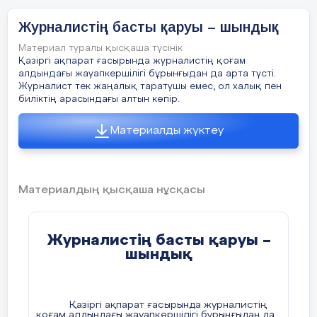
Журналистің басты қаруы – шындық
Материал туралы қысқаша түсінік
Қазіргі ақпарат ғасырында журналистің қоғам
алдындағы жауапкершілігі бұрынғыдан да арта түсті.
Журналист тек жаңалық таратушы емес, ол халық пен
биліктің арасындағы алтын көпір.
Материалды жүктеу
Материалдың қысқаша нұсқасы
Журналистің басты қаруы –
шындық
Қазіргі ақпарат ғасырында журналистің
қоғам алдындағы жауапкершілігі бұрынғыдан да