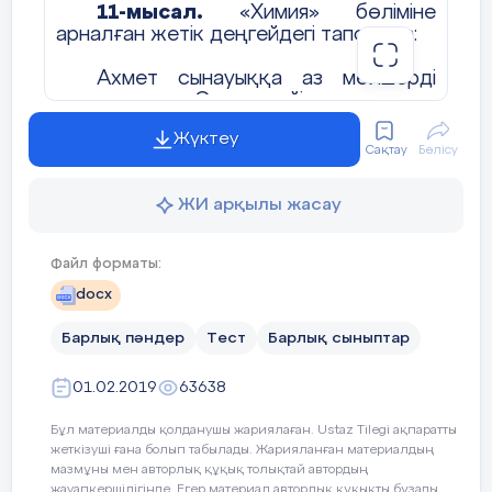
11-мысал.
«Химия» бөліміне
арналған жетік деңгейдегі тапсырма:
Ахмет сынауыққа аз мөлшерді
ұнтақ салды. Содан кейін ол ұнтаққа
сұйықтық құйып, сынауықты шайқады.
Жүктеу
Химиялық реакция жүрді.
Сақтау
Бөлісу
Химиялық реакция кезінде Сіз
ЖИ арқылы жасау
байқай алатын екі үрдісті сипаттаңыз.
Жауабы:
Файл форматы:
1) температураның өзгеруі;
docx
Барлық пәндер
Тест
Барлық сыныптар
2) газ көпіршіктерінің бөлінуі
Тапсырма орындауда химиялық
01.02.2019
63638
реакция кезінде жүретін өзгерістерді
нақты сипаттау қабілеті мен маңызды
Бұл материалды қолданушы жариялаған. Ustaz Tilegi ақпаратты
концепцияларды түсінуі ескеріледі.
жеткізуші ғана болып табылады. Жарияланған материалдың
мазмұны мен авторлық құқық толықтай автордың
жауапкершілігінде. Егер материал авторлық құқықты бұзады