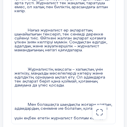
арта түсті. Журналист тек жаңалық таратушы
емес, ол халық пен биліктің арасындағы алтын
көпір.
Нағыз журналист әр ақпараттың
шынайылығын тексеріп, тек сенімді дерекке
сүйенуі тиіс. Өйткені жалған ақпарат қоғамға
үлкен зиян келтіруі мүмкін. Сондықтан әділдік,
адалдық және жауапкершілік – журналист
мамандығының негізгі қағидалары.
Журналистің мақсаты – халықтың үнін
жеткізу, маңызды мәселелерді көтеру және
әділдіктің орнауына ықпал ету. Ол адамдарға
тек ақпарат беріп қана қоймай, қоғамның
дамуына да үлес қосады.
Мен болашақта шындықты жоғары қоятын,
адамдардың сеніміне ие болатын, қоғам игілігі
үшін еңбек ететін журналист болғым келеді.