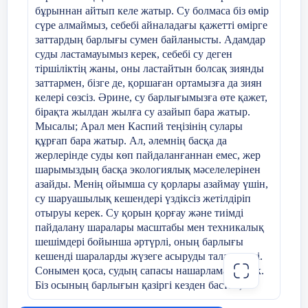
бұрыннан айтып келе жатыр. Су болмаса біз өмір
сүре алмаймыз, себебі айналадағы қажетті өмірге
заттардың барлығы сумен байланысты. Адамдар
суды ластамауымыз керек, себебі су деген
тіршіліктің жаны, оны ластайтын болсақ зиянды
заттармен, бізге де, қоршаған ортамызға да зиян
келері сөзсіз. Әрине, су барлығымызға өте қажет,
бірақта жылдан жылға су азайып бара жатыр.
Мысалы; Арал мен Каспий теңізінің сулары
құрғап бара жатыр. Ал, әлемнің басқа да
жерлерінде суды көп пайдаланғаннан емес, жер
шарымыздың басқа экологиялық мәселелерінен
азайды. Менің ойымша су қорлары азаймау үшін,
су шаруашылық кешендері үздіксіз жетілдіріп
отыруы керек. Су қорын қорғау және тиімді
пайдалану шаралары масштабы мен техникалық
шешімдері бойынша әртүрлі, оның барлығы
кешенді шараларды жүзеге асыруды талап етеді.
Сонымен қоса, судың сапасы нашарламау керек.
Біз осының барлығын қазіргі кезден бастап,
болашаққа суды және тағы басқа маңызды