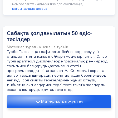
немесе сайттан алынуы тиіс деп есептесеңіз,
12-мысал.
«Физикалық
шағым қалдыра аласыз
ғылымдар» бөліміне арналған жетік
деңгейдегі тапсырма:
Суретте парашютист төрт
Сабақта қолданылатын 50 әдіс-
позициядан көрсетілген.
тәсілдер
Материал туралы қысқаша түсінік
Турбо Паскальда графикалық бейнелерді салу үшін
1. Секіру алдында ұшақт
стандартты кітапханалық Graph модуліарналған. Ол әр
түрлі адаптерлі дисплейлерде графикалық режимдерді
толығымен басқарудықамтамасыз ететін
программалардың кітапханасы. Ал Crt модулі экранға
ақпарттарды шығаруды, пернетақтадан берілгендерді
2. Парашюттің ашылуы а
енгізуді, сол сияқты терезелермен жұмыс істеуді,
еркін құлау кезі.
дыбыстық сигналдармен түрлі-түсті текстік жолдарды
экранға шығаруды қамтамасыз етеді
3. Парашют ашылғаннан к
Материалды жүктеу