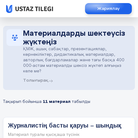
Жариялау
Материалдарды шектеусіз
жүктеңіз
ҚМЖ, ашық сабақтар, презентациялар,
көрнекіліктер, дидактикалық материалдар,
авторлық бағдарламалар және тағы басқа 400
000-астам материалды шексіз жүктеп алғыңыз
келе ме?
Толығырақ
Тақырып бойынша
11 материал
табылды
Журналистің басты қаруы – шындық
Материал туралы қысқаша түсінік