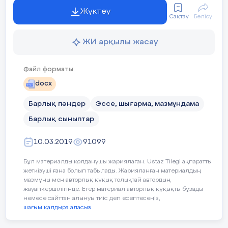
заттарды жақсы қалпында қалдыруға міндеттіміз
Жүктеу
деп ойлаймын!!!
Сақтау
Бөлісу
ЖИ арқылы жасау
Файл форматы:
docx
Барлық пәндер
Эссе, шығарма, мазмұндама
Барлық сыныптар
10.03.2019
91099
Бұл материалды қолданушы жариялаған. Ustaz Tilegi ақпаратты
жеткізуші ғана болып табылады. Жарияланған материалдың
мазмұны мен авторлық құқық толықтай автордың
жауапкершілігінде. Егер материал авторлық құқықты бұзады
немесе сайттан алынуы тиіс деп есептесеңіз,
шағым қалдыра аласыз