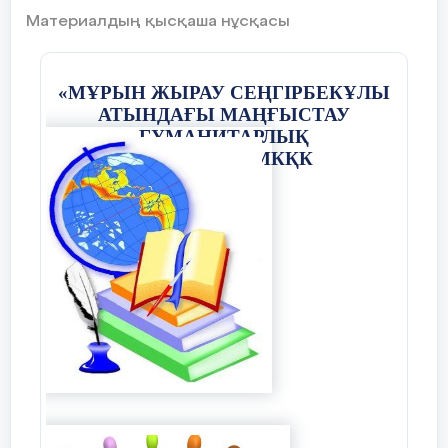
Материалдың қысқаша нұсқасы
4.Қонғаннан кейін бірден
«МҰРЫН ЖЫРАУ СЕҢГІРБЕКҰЛЫ
АТЫНДАҒЫ МАҢҒЫСТАУ
ГУМАНИТАРЛЫҚ
КОЛЛЕДЖІ»МКҚК
Парашютисттің қай позициясында
гравитациялық күш әсер етеді?
А) Тек 2 позицияда; В) Тек 2 және
3 кездерде;
С) Тек 1, 2, 3 кездерде;
D
)
* 1, 2,
3, 4 кездерде.
Гравитациялық күш сияқты
физикадағы кешенді және абстрактілі
түсініктерді сипаттап, көрсететін
ілгері деңгейдегі тапсырма.