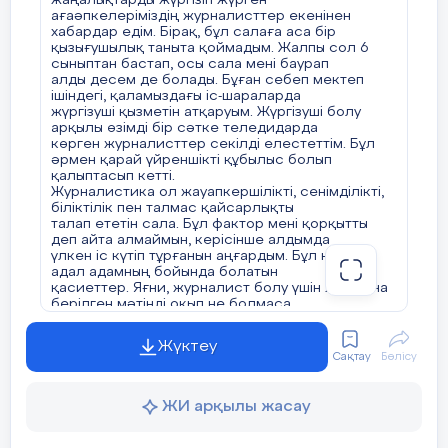
жаңалықтарды жүргізіп жүрген
деген сұраққа, 100 пайыз иә деп
ағаәпкелеріміздің журналисттер екенінен
жауап беруіме ықпалын тигізді. Яғни, иә мен
хабардар едім. Бірақ, бұл салаға аса бір
журналист болғым келеді. Еліміздің
қызығушылық таныта қоймадым. Жалпы сол 6
тұғыры биік, көк туы мәңгі желбіреуі үшін
сыныптан бастап, осы сала мені баурап
барынша жұмыс атқарамын. Бар болайық,
алды десем де болады. Бұған себеп мектеп
аман болайық.
ішіндегі, қаламыздағы іс-шараларда
жүргізуші қызметін атқаруым. Жүргізуші болу
арқылы өзімді бір сәтке теледидарда
көрген журналисттер секілді елестеттім. Бұл
әрмен қарай үйреншікті құбылыс болып
қалыптасып кетті.
Журналистика ол жауапкершілікті, сенімділікті,
біліктілік пен талмас қайсарлықты
талап ететін сала. Бұл фактор мені қорқытты
деп айта алмаймын, керісінше алдымда
үлкен іс күтіп тұрғанын аңғардым. Бұл нағыз
адал адамның бойында болатын
қасиеттер. Яғни, журналист болу үшін жай ғана
берілген мәтінді оқып не болмаса
камера алдында барынша әдемі түр жасау емес,
адам бола білу қажет. Халықтың мұнзарың
Жүктеу
тындайтың, жаһандық мәселелерді айқындайтын
Сақтау
Бөлісу
ол журналисттер. Тек нағыз
адал адам бола білсек қана, жұмысымыз
нәтижелі болады. Халыққа мәселені жай ғана
ЖИ арқылы жасау
экран беттеріне шығаратын журналисттер
қажет емес. Мәселені жай ғана баяндаудан