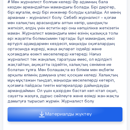
# Мен журналист болғым келеді Әр адамның бала
кезден армандайтын мамандығы болады. Бірі дәрігер,
бірі мұғалім, енді бірі инженер болуды қалайды. Ал менің
арманым – журналист болу. Себебі журналист – қоғам
мен халықтың арасындағы алтын көпір, шындықты
жеткізіп, елдің үнін еститін әрі оны көпшілікке жеткізетін
маман. Журналист мамандығы мені өзінің қызыққа толы
әрі жауапты болмысымен тартады. Бұл мамандық иесі
әртүрлі адамдармен кездесіп, маңызды оқиғалардың
ортасында жүреді, жаңа ақпарат іздейді және
қоғамдағы өзекті мәселелерді көтереді. Нағыз
журналист тек жаңалық таратушы емес, ол әділдікті
жақтайтын, ақиқатты іздейтін, халықтың сеніміне ие
болатын тұлға. Мен болашақта өз білімім мен еңбегім
арқылы елімнің дамуына үлес қосқым келеді. Халықтың
мұң-мұқтажын тыңдап, маңызды мәселелерді көтеріп,
қоғамға пайдасы тиетін материалдар дайындауды
армандаймын. Ол үшін қазірден бастап көп кітап оқып,
сауатты жазуға, дұрыс сөйлеуге және өзімді жан-жақты
дамытуға тырысып жүрмін. Журналист болу
Материалды жүктеу