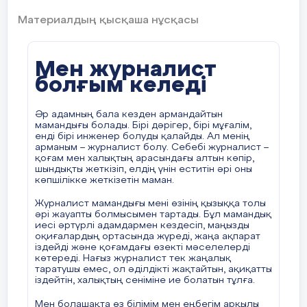
Материалдың қысқаша нұсқасы
Мен журналист
болғым келеді
Әр адамның бала кезден армандайтын
мамандығы болады. Бірі дәрігер, бірі мұғалім,
енді бірі инженер болуды қалайды. Ал менің
арманым – журналист болу. Себебі журналист –
қоғам мен халықтың арасындағы алтын көпір,
шындықты жеткізіп, елдің үнін еститін әрі оны
көпшілікке жеткізетін маман.
Журналист мамандығы мені өзінің қызыққа толы
әрі жауапты болмысымен тартады. Бұл мамандық
иесі әртүрлі адамдармен кездесіп, маңызды
оқиғалардың ортасында жүреді, жаңа ақпарат
іздейді және қоғамдағы өзекті мәселелерді
көтереді. Нағыз журналист тек жаңалық
таратушы емес, ол әділдікті жақтайтын, ақиқатты
іздейтін, халықтың сеніміне ие болатын тұлға.
Мен болашақта өз білімім мен еңбегім арқылы