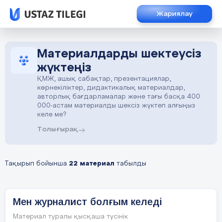
Жариялау
Материалдарды шектеусіз
жүктеңіз
ҚМЖ, ашық сабақтар, презентациялар,
көрнекіліктер, дидактикалық материалдар,
авторлық бағдарламалар және тағы басқа 400
000-астам материалды шексіз жүктеп алғыңыз
келе ме?
Толығырақ
Тақырып бойынша
22 материал
табылды
Мен журналист болғым келеді
Материал туралы қысқаша түсінік