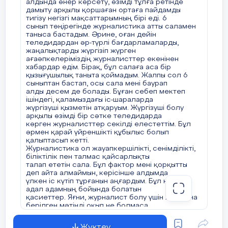
алдында өнер көрсету, өзімді тұлға ретінде
түсінікті,тез қабылдайтындай,мылжың
дамыту арқылы қоршаған ортаға пайдамды
тигізу негізгі мақсаттарымның бірі еді. 6
емес болуы қажет. Сонда ғана адам сол
сынып төңірегінде журналистика атты саламен
мақаланы кызығушылықпен оқиды.
таныса бастадым. Әрине, оған дейін
Себебі қысқа да, әрі нұсқа. Ал көркем
теледидардан әр-түрлі бағдарламаларды,
жаңалықтарды жүргізіп жүрген
тілде жазуды мен әлі жоғарғы оқу
ағаәпкелеріміздің журналисттер екенінен
орнында да үйренемін.
хабардар едім. Бірақ, бұл салаға аса бір
қызығушылық таныта қоймадым. Жалпы сол 6
сыныптан бастап, осы сала мені баурап
Әрбір адамның ойы құнды да,маңызды.
алды десем де болады. Бұған себеп мектеп
Осы сайысты ұйымдастырушыларға
ішіндегі, қаламыздағы іс-шараларда
алғысым шексіз. Себебі біздің,
жүргізуші қызметін атқаруым. Жүргізуші болу
арқылы өзімді бір сәтке теледидарда
жастардың, көзқарастарымыз маңызды
көрген журналисттер секілді елестеттім. Бұл
екені сезіледі. Егер жастар өз ойын
әрмен қарай үйреншікті құбылыс болып
қалыптасып кетті.
ешқандай қысылусыз айтатын болса,өз
Журналистика ол жауапкершілікті, сенімділікті,
дегенінде тұратын болса,олардың ойлары
біліктілік пен талмас қайсарлықты
мен көзқарастары маңызды екенін сезінсе,
талап ететін сала. Бұл фактор мені қорқытты
деп айта алмаймын, керісінше алдымда
Республикамызды көркейтетін нағыз
үлкен іс күтіп тұрғанын аңғардым. Бұл нағыз
азаматтар көбейеді.
адал адамның бойында болатын
қасиеттер. Яғни, журналист болу үшін жай ғана
берілген мәтінді оқып не болмаса
камера алдында барынша әдемі түр жасау емес,
адам бола білу қажет. Халықтың мұнзарың
Жүктеу