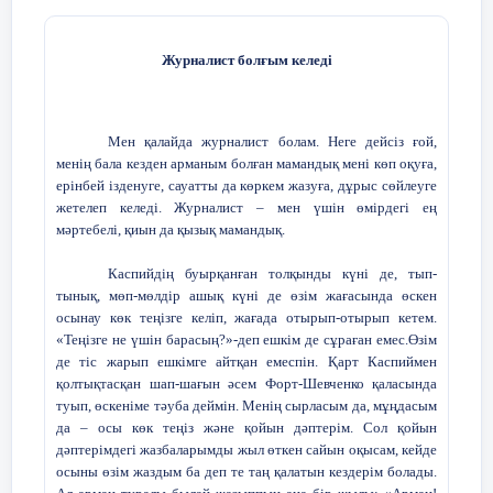
дамытатын құрал.
Кәсіби журналист оқиғаны
Журналист бол
ғым келеді
біржақты емес, толық зерттеп, барлық
тараптың пікірін көрсетуі керек. Мен де
осы қағиданы берік ұстанғым келеді.
Мен қалайда журналист болам. Неге дейсіз ғой,
Сонымен бірге, әр тақырыпты терең
менің бала кезден арманым болған мамандық мені көп оқуға,
талдау арқылы адамдарға жаңа ой мен
ерінбей ізденуге, сауатты да көркем жазуға, дұрыс сөйлеуге
маңызды ақпарат ұсынуды көздеймін. Бұл
жетелеп келеді. Журналист – мен үшін өмірдегі ең
жолда тек жазу емес, зерттеу, сұхбат
мәртебелі, қиын да қызық мамандық.
жүргізу, нақты фактілерді жинау – басты
дағдыларым болады.
Каспийдің буырқанған толқынды күні де, тып-
тынық, мөп-мөлдір ашық күні де өзім жағасында өскен
Менің ойымша, журналист тек ақпарат
осынау көк теңізге келіп, жағада отырып-отырып кетем.
«Теңізге не үшін барасың?»-деп ешкім де сұраған емес.Өзім
таратушы ғана емес, қоғамдағы
де тіс жарып ешкімге айтқан емеспін. Қарт Каспиймен
өзгерістерге әсер ететін тұлға. Әр
қолтықтасқан шап-шағын әсем Форт-Шевченко қаласында
материал, әр әңгіме адамдардың түсінігін
туып, өскеніме тәуба деймін. Менің сырласым да, мұңдасым
кеңейтіп, білім деңгейін көтеруі мүмкін.
да – осы көк теңіз және қойын дәптерім. Сол қойын
Сол себептен болашақта мен өзімді тек
дәптерімдегі жазбаларымды жыл өткен сайын оқысам, кейде
жазушы ретінде емес, сонымен қатар
осыны өзім жаздым ба деп те таң қалатын кездерім болады.
қоғамдық мәселелерді көтеретін және