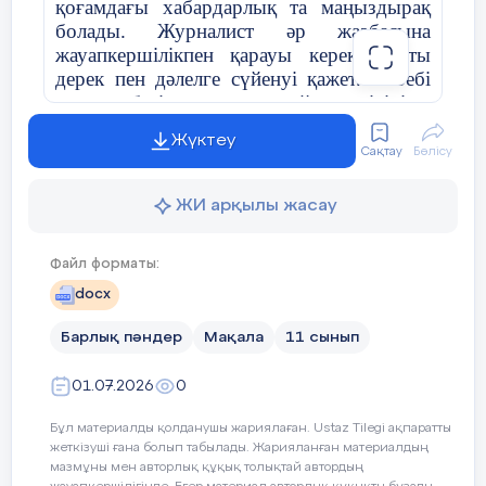
қоғамдағы хабардарлық та маңыздырақ
болады. Журналист әр жазбасына
жауапкершілікпен қарауы керек, нақты
дерек пен дәлелге сүйенуі қажет. Себебі
оның еңбегі адамдардың ойына, пікіріне,
шешіміне ықпал етеді. Бұл сала батылдық
Жүктеу
пен табандылықты, еңбекқорлықты талап
Сақтау
Бөлісу
етеді.
Мен кедергілерден қорықпай,
оларды еңсеруге дайынмын.
ЖИ арқылы жасау
Мен өзіме үлгі тұтатын кәсіби
тұлғалар туралы айтқым келеді. Олардың
Файл форматы:
бірі – Дина Төлепберген. Оның орны мен
docx
үшін ерекше. Оның әр сөзі, кәсібилігі,
батылдығы мені шабыттандырады. Мен
Барлық пәндер
Мақала
11 сынып
де болашақта осы кісі сияқты өз ісіне
адал, шындықты батыл жеткізе алатын
01.07.2026
0
маман болғым келеді. Журналисттік
Бұл материалды қолданушы жариялаған. Ustaz Tilegi ақпаратты
қызмет үнемі қозғалысты қажет етеді. Бір
жеткізуші ғана болып табылады. Жарияланған материалдың
орында ұзақ отырып қалмай, түрлі
мазмұны мен авторлық құқық толықтай автордың
адамдармен кездесіп, әртүрлі