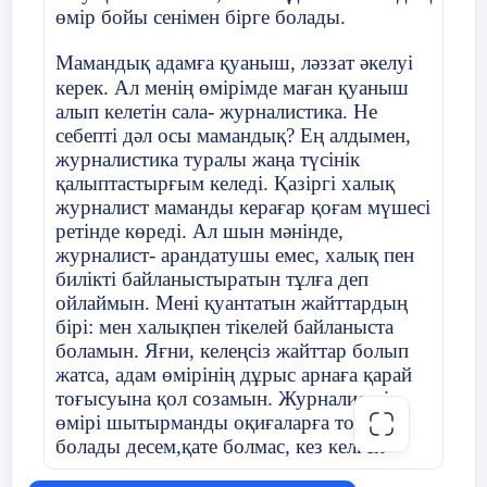
барлығын айтып жатыр?» деп ойлайтын
өмір бойы сенімен бірге болады.
шығарсыздар. Себебі, мен журналист
Облыстық патроттық әндер байқауы
болуымның мақсаттарын айқындап
Мамандық адамға қуаныш, ләззат әкелуі
«Ән орындаушылар» номинацясының
жатырмын. Менің журналист
керек. Ал менің өмірімде маған қуаныш
бас жүлдесі Ақтау қаласы -2012 жыл
мамандығын таңдауыма, теңдік мәселесі
алып келетін сала- журналистика. Не
ғана әсер еткен жоқ. Әлемдегі
себепті дәл осы мамандық? Ең алдымен,
«Ақберен» республикалық сайыстың
жемқорлық,әділетсізділік, екіжүзділік
журналистика туралы жаңа түсінік
аудандық кезеңі
саясат-мұның барлығы да көзқарасымды
қалыптастырғым келеді. Қазіргі халық
қалыптастырды. Әлемді қалаған кезде
журналист маманды керағар қоғам мүшесі
«эссе жазушылар» бөлімі бойынша ІІ
өзгертуге болмайтынын білем, бірақ
ретінде көреді. Ал шын мәнінде,
орын , «жеке ән орындаушылар»
өзіңнен бастасаң, қасыңдағы адамдар да
журналист- арандатушы емес, халық пен
бөлімі бойынша бас жүлде
өзгереді.Мысалы, егер сен алма ағашын
билікті байланыстыратын тұлға деп
отырғызсаң,кейін соның жемісін
ойлаймын. Мені қуантатын жайттардың
көрсең,басқа адамдар саған
бірі: мен халықпен тікелей байланыста
қызығып,оларда алма ағашын отырғыза
боламын. Яғни, келеңсіз жайттар болып
бастайды. Осылайша адамның қоғамға
жатса, адам өмірінің дұрыс арнаға қарай
психологиялық тәуелділігін жақсы жақта
тоғысуына қол созамын. Журналисттің
пайдалануға болады.Адам жақсы
*Сұлтанова Ләззат Сүлейменқызы
өмірі шытырманды оқиғаларға толы
нәрселерді оқыса, санасы дұрыс қалыптаса
болады десем,қате болмас, кез келген
бастайды. Осы «жақсы нәрселер»
*Маңғыстау облысы
сәтте, ойламаған жайттарға да дайын
жазылуы үшін, мен журналист болғым