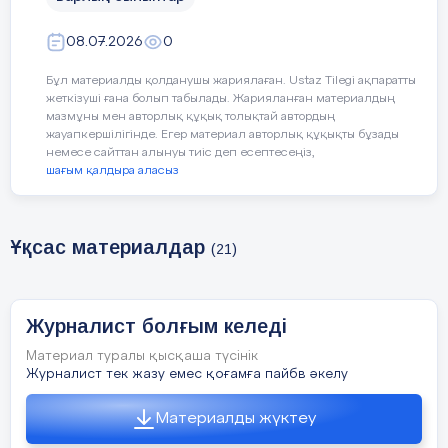
08.07.2026
0
Бұл материалды қолданушы жариялаған. Ustaz Tilegi ақпаратты
жеткізуші ғана болып табылады. Жарияланған материалдың
мазмұны мен авторлық құқық толықтай автордың
жауапкершілігінде. Егер материал авторлық құқықты бұзады
немесе сайттан алынуы тиіс деп есептесеңіз,
шағым қалдыра аласыз
Ұқсас материалдар
(21)
Журналист болғым келеді
Материал туралы қысқаша түсінік
Журналист тек жазу емес қоғамға пайбв әкелу
Материалды жүктеу