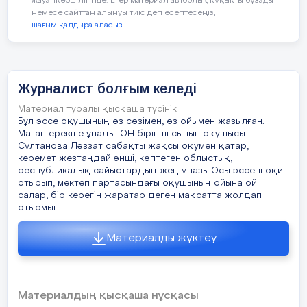
жауапкершілігінде. Егер материал авторлық құқықты бұзады
оқиғалардың ортасында болу – мен үшін
немесе сайттан алынуы тиіс деп есептесеңіз,
ерекше тәжірибе. Әр күн жаңа әсер мен
шағым қалдыра аласыз
білім сыйлайды. Осындай белсенді өмір
салты мені шабыттандырады.
Журналисттік жол тек жазу емес,
Журналист болғым келеді
зерттеу, сұхбат алу, ақпарат жинау арқылы
Материал туралы қысқаша түсінік
толық көрініс табады. Бұл сала ізденіс,
Бұл эссе оқушының өз сөзімен, өз ойымен жазылған.
еңбекқорлық, табандылықты қажет етеді.
Маған ерекше ұнады. ОН бірінші сынып оқушысы
Сонымен қатар қазіргі журналист
Сұлтанова Ләззат сабақты жақсы оқумен қатар,
керемет жезтаңдай әнші, көптеген облыстық,
заманауи технологияны меңгеруі тиіс.
республикалық сайыстардың жеңімпазы.Осы эссені оқи
Ақпарат тек газет-журнал арқылы емес,
отырып, мектеп партасындағы оқушының ойына ой
радио, интернет сайттар мен әлеуметтік
салар, бір керегін жаратар деген мақсатта жолдап
желілер арқылы да таралады. Мен
отырмын.
болашақта тек мақала жазып қана қоймай,
подкаст жүргізіп, тікелей эфирге шығуды
Материалды жүктеу
да қалаймын. Қазірден бастап кітап оқып,
ойымды ашық жеткізуге дағдыланып
жүрмін. Әр оқыған шығарма – ойымды
Материалдың қысқаша нұсқасы
кеңейтетін жаңа әлем, ой өрісін