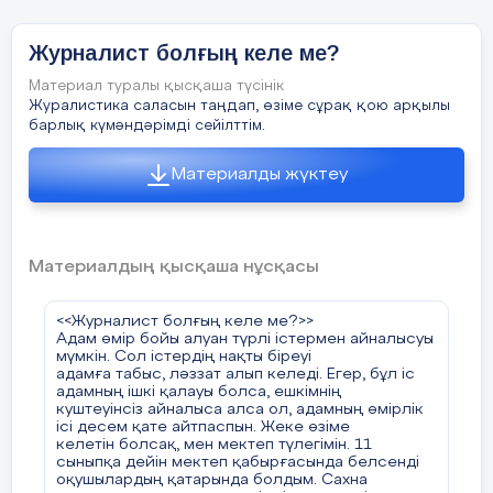
Бірақ,мен бұл қауіпке дайынмын. Себебі
Журналист қоғамда үлгі тұтар, жол сілтер
ақиқат әрқашанда жарық бетіне шығады.
азамат болуы тиіс. Қорытындылай келе,
Журналист болғың келе ме?
келешекте журналистика саласының нағыз
Халықтың жанында жүрген,халықты
маманы болып, елім үшін, халқым үшін
Материал туралы қысқаша түсінік
қолдаған адам-ешқашан
Журалистика саласын таңдап, өзіме сұрақ қою арқылы
шынайы шындықтың туын желбіретемін.
қателеспейді.Сондықтан да,мен халық
барлық күмәндәрімді сейілттім.
үшін жұмыс жасағым келеді.Бұл –
журналистиканы таңдағанымның ең басты
Материалды жүктеу
себебі.
Мен көркем, «әдеби» тілде жаза алмасам
Материалдың қысқаша нұсқасы
да, шындықты жазамын. «Тәтті өтіріктен,
ащы шындық жақсы» деп бекерге
айтпайды. Қазір жастар көбінесе орыс
<<Журналист болғың келе ме?>>
Адам өмір бойы алуан түрлі істермен айналысуы
тілде сөйлейтіні бәріне мәлім. Олар
мүмкін. Сол істердің нақты біреуі
көркем әдеби,бәріне бірдей түсінікті емес
адамға табыс, ләззат алып келеді. Егер, бұл іс
тілде мақала оқығысы келетіне
адамның ішкі қалауы болса, ешкімнің
куштеуінсіз айналыса алса ол, адамның өмірлік
сенімдісіздер ме? Одан қайта жалпыға
ісі десем қате айтпаспын. Жеке өзіме
ортақ, халық тілінде сөйлеген артық,
келетін болсақ, мен мектеп түлегімін. 11
әрине грамматикалық нормаларды сақтай
сыныпқа дейін мектеп қабырғасында белсенді
оқушылардың қатарында болдым. Сахна
отырып. Менің ойымша мақала