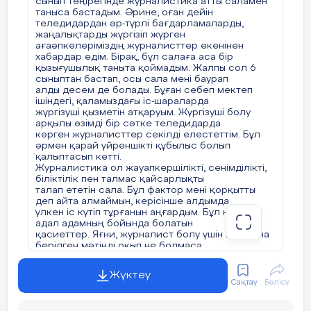
сынып төңірегінде журналистика атты саламен
саласында атым қалатын маман болғым келеді
таныса бастадым. Әрине, оған дейін
дегім келеді. Жоғарыда айтқан заттың
теледидардан әр-түрлі бағдарламаларды,
барлығы менің <<Журналист болғың келе ме?>>
жаңалықтарды жүргізіп жүрген
деген сұраққа, 100 пайыз иә деп
ағаәпкелеріміздің журналисттер екенінен
жауап беруіме ықпалын тигізді. Яғни, иә мен
хабардар едім. Бірақ, бұл салаға аса бір
журналист болғым келеді. Еліміздің
қызығушылық таныта қоймадым. Жалпы сол 6
тұғыры биік, көк туы мәңгі желбіреуі үшін
сыныптан бастап, осы сала мені баурап
барынша жұмыс атқарамын. Бар болайық,
алды десем де болады. Бұған себеп мектеп
аман болайық.
ішіндегі, қаламыздағы іс-шараларда
жүргізуші қызметін атқаруым. Жүргізуші болу
арқылы өзімді бір сәтке теледидарда
көрген журналисттер секілді елестеттім. Бұл
әрмен қарай үйреншікті құбылыс болып
қалыптасып кетті.
Журналистика ол жауапкершілікті, сенімділікті,
біліктілік пен талмас қайсарлықты
талап ететін сала. Бұл фактор мені қорқытты
деп айта алмаймын, керісінше алдымда
үлкен іс күтіп тұрғанын аңғардым. Бұл нағыз
адал адамның бойында болатын
қасиеттер. Яғни, журналист болу үшін жай ғана
берілген мәтінді оқып не болмаса
камера алдында барынша әдемі түр жасау емес,
адам бола білу қажет. Халықтың мұнзарың
Жүктеу
тындайтың, жаһандық мәселелерді айқындайтын
Сақтау
Бөлісу
ол журналисттер. Тек нағыз
адал адам бола білсек қана, жұмысымыз