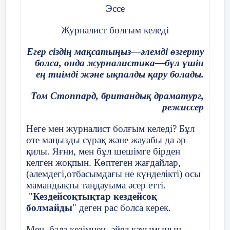
жинақтадым.Сөйтіп Дана апайымнан көп нәрсе үйрендім.
Эссе
Енді сол үйренгендерімнен нәтиже шығарып, өз жолымды
тапсам деймін. Журналист болу үшін сөз саптасыммен бірге
Журналист болғым келеді
Байланыс тел.: 8705 727 89 31
сымбатым да әдемі болу керек. Ол жағынан да құр емеспін.
Құрбыларым «Сұлу қыз» деп шақырғанына, жеңгемнің
Егер сіздің мақсатыңыз—әлемді өзгерту
«Сұлуым» деп ат қойғанына қарағанда, сыртқы
болса, онда журналистика—бұл үшін
сұлулығымның бар екендігін де білемін, өзіме өзім риза
ең тиімді және ықпалды қару болады.
боламын. Міне, енді мектепті ойдағыдай аяқтап,
журналистика мамандығына барып, құжат тапсырып,
Том С
т
оппард
, британдық драматург,
сыннан өтуге дайындалып жүрмін.
режиссер
Алыстағы армандар қол бұлғап мені шақыра береді.
Осынау сөз қадірін білетін мамандыққа қызығушылығым күн
Неге мен журналист болғым келеді? Бұл
санап артып келеді.Арман жолында аянбай ізденіумен
өте маңызды сұрақ және жауабы да әр
келемін. Мен қалайда журналист болам. Және бұл
қилы. Яғни, мен бұл шешімге бірден
арманымның орындалатынына кәміл сенемін. Арман
келген жоқпын. Көптеген жағдайлар,
алдамайды.
(әлемдегі,отбасымдағы не күнделікті) осы
мамандықты таңдауыма әсер етті.
"
Кездейсоқтықтар кездейсоқ
болмайды
" деген рас болса керек.
Мен, бала кезімнен, әйел қауымының