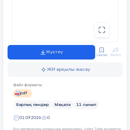
Жүктеу
Сақтау
Бөлісу
ЖИ арқылы жасау
Файл форматы:
pdf
Барлық пәндер
Мақала
11 сынып
01.07.2026
0
Бұл материалды қолданушы жариялаған. Ustaz Tilegi ақпаратты