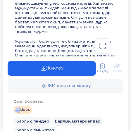
елімнің дамуына үлес қосқым келеді. Халықтың
мұң-мұқтажын тыңдап, маңызды мәселелерді
көтеріп, қоғамға пайдасы тиетін материалдар
дайындауды армандаймын. Ол үшін қазірден
бастап көп кітап оқып, сауатты жазуға, дұрыс
сөйлеуге және өзімді жан-жақты дамытуға
тырысып жүрмін.
Журналист болу үшін тек білім жеткіліксіз. Бұл
мамандық адалдықты, жауапкершілікті,
батылдықты және еңбекқорлықты талап етеді.
Мен осы қасиеттерді бойыма қалыптастырып, өз
ісінің шебері болатын журналист атанғым
келеді.
Жүктеу
Сақтау
Бөлісу
Қорытындылай келе, журналист болу – менің ең
үлкен мақсатым. Арманыма жету үшін аянбай
білім алып, үнемі ізденемін. Болашақта
ЖИ арқылы жасау
халқымның сеніміне ие болып, елдің үнін әлемге
жеткізетін, қоғамға пайдасы бар журналист
болғым келеді.
Файл форматы:
docx
Барлық пәндер
Барлық материалдар
Барлық сыныптар