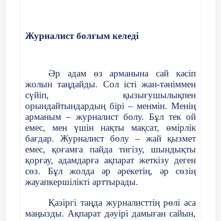
Журналист болғым келеді
Әр адам өз арманына сай кәсіп
жолын таңдайды. Сол істі жан-тәніммен
сүйіп, қызығушылықпен
орындайтындардың бірі – менмін. Менің
арманым – журналист болу. Бұл тек ой
емес, мен үшін нақты мақсат, өмірлік
бағдар. Журналист болу – жай қызмет
емес, қоғамға пайда тигізу, шындықты
қорғау, адамдарға ақпарат жеткізу деген
сөз. Бұл жолда әр әрекетің, әр сөзің
жауапкершілікті арттырады.
Қазіргі таңда журналисттің рөлі аса
маңызды. Ақпарат дәуірі дамыған сайын,