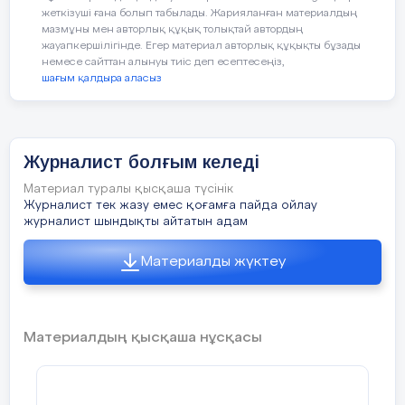
жеткізуші ғана болып табылады. Жарияланған материалдың
мазмұны мен авторлық құқық толықтай автордың
жауапкершілігінде. Егер материал авторлық құқықты бұзады
немесе сайттан алынуы тиіс деп есептесеңіз,
шағым қалдыра аласыз
Журналист болғым келеді
Материал туралы қысқаша түсінік
Журналист тек жазу емес қоғамға пайда ойлау
журналист шындықты айтатын адам
Материалды жүктеу
Материалдың қысқаша нұсқасы