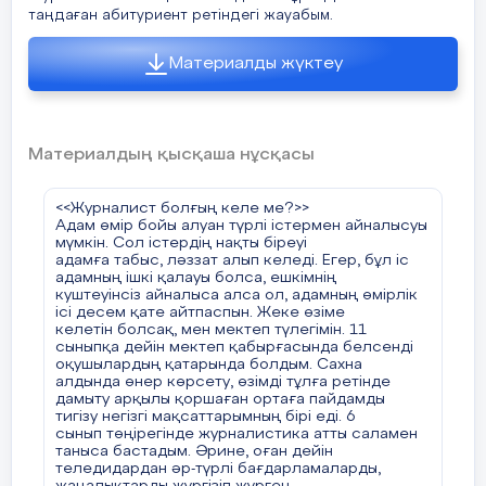
мақтап кетті деп ойлап қалмаңыздар. Кезкелген
таңдаған абитуриент ретіндегі жауабым.
адам игере алмайтын салада нағыз маман бола
білу мақтауға тұрарлық іс.
Елімізде газет, радио, теледидар пайда
Материалды жүктеу
болғаннан бері журналисттер сұранысы арта
түсті. Әлихан Бөкейханов, Сәкен Сейфуллин,
Шерхан Мұртаза атты ағаларымыз қазақ
жерінде осы журналистика саласының дамуына
зор үлес қосқан адамдардың бірі.
Материалдың қысқаша нұсқасы
Қазіргі біз білетін, күнделікті көретін
журналистика саласының кірпіштері осындай
дана тұлғаларымыздан құралған. Қазіргі таңда
<<Журналист болғың келе ме?>>
білікті журналисттер сан-алуан.
Адам өмір бойы алуан түрлі істермен айналысуы
Солардың ішінен мен үлгі алатын
мүмкін. Сол істердің нақты біреуі
журналисттерді атап кетсем. Олардың
адамға табыс, ләззат алып келеді. Егер, бұл іс
қатарында
адамның ішкі қалауы болса, ешкімнің
Мақсат Толықбай, Нартай Аралбайұлы, Асаубек
куштеуінсіз айналыса алса ол, адамның өмірлік
Айымбетов, Бейсенбек Құранбек атты
ісі десем қате айтпаспын. Жеке өзіме
ағаларымыз бар. Осындай тәжірибелі
келетін болсақ, мен мектеп түлегімін. 11
мамандарды үлгі тұту, болашақта менің нағыз
сыныпқа дейін мектеп қабырғасында белсенді
кәсіби маман болуыма әсерін тигізетініне
оқушылардың қатарында болдым. Сахна
сенімім кәміл.
алдында өнер көрсету, өзімді тұлға ретінде
дамыту арқылы қоршаған ортаға пайдамды
Қорыта келе, еліме, мүмкін болса жалпы
тигізу негізгі мақсаттарымның бірі еді. 6
жаһанға пайдамды тигізетін, журналистика
сынып төңірегінде журналистика атты саламен
саласында атым қалатын маман болғым келеді
таныса бастадым. Әрине, оған дейін
дегім келеді. Жоғарыда айтқан заттың
теледидардан әр-түрлі бағдарламаларды,
барлығы менің <<Журналист болғың келе ме?>>