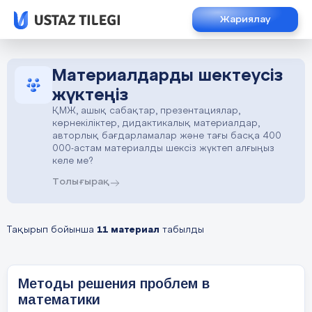
Жариялау
Материалдарды шектеусіз
жүктеңіз
ҚМЖ, ашық сабақтар, презентациялар,
көрнекіліктер, дидактикалық материалдар,
авторлық бағдарламалар және тағы басқа 400
000-астам материалды шексіз жүктеп алғыңыз
келе ме?
Толығырақ
Тақырып бойынша
11 материал
табылды
Методы решения проблем в
математики