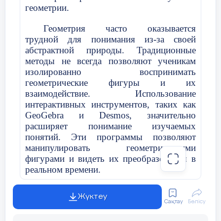
геометрии.
Геометрия часто оказывается
трудной для понимания из-за своей
абстрактной природы. Традиционные
методы не всегда позволяют ученикам
изолированно воспринимать
геометрические фигуры и их
взаимодействие. Использование
интерактивных инструментов, таких как
GeoGebra и Desmos, значительно
расширяет понимание изучаемых
понятий. Эти программы позволяют
манипулировать геометрическими
фигурами и видеть их преобразования в
реальном времени.
Разработка рабочих листов для
Жүктеу
интерактивного обучения позволила мне
Сақтау
Бөлісу
структурировать занятия следующим