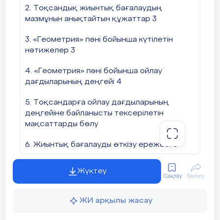
2. Тоқсандық жиынтық бағалаудың
1
Суреттегі барлық сәул
мазмұнын анықтайтын құжаттар 3
3. «Геометрия» пәні бойынша күтілетін
нәтижелер 3
4. «Геометрия» пәні бойынша ойлау
дағдыларының деңгейі 4
Суреттегі барлық кесін
жазыңыз:
5. Тоқсандарға ойлау дағдыларының
____________________
деңгейіне байланысты тексерілетін
мақсаттарды бөлу
6. Жиынтық бағалауды өткізу ережесі 6
1-сурет
Суреттегі барлық түзу
7. Модерация және балл қою 6
Жүктеу
Сақтау
Бөлісу
1-ТОҚСАН БОЙЫНША ЖИЫНТЫҚ
БАҒАЛАУ СПЕЦИФИКАЦИЯСЫ 7
ЖИ арқылы жасау
2-ТОҚСАН БОЙЫНША ЖИЫНТЫҚ