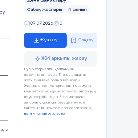
Дене шынықтыру
Сабақ жоспары
4 сынып
ру
07.07.2026
0
Жүктеу
Сақтау
ЖИ арқылы жасау
Бұл материалды қолданушы
жариялаған. Ustaz Tilegi ақпаратты
жеткізуші ғана болып табылады.
Жарияланған материалдың мазмұны
мен авторлық құқық толықтай автордың
жауапкершілігінде. Егер материал
авторлық құқықты бұзады немесе
сайттан алынуы тиіс деп есептесеңіз,
шағым қалдыра аласыз
даярлық негіздері