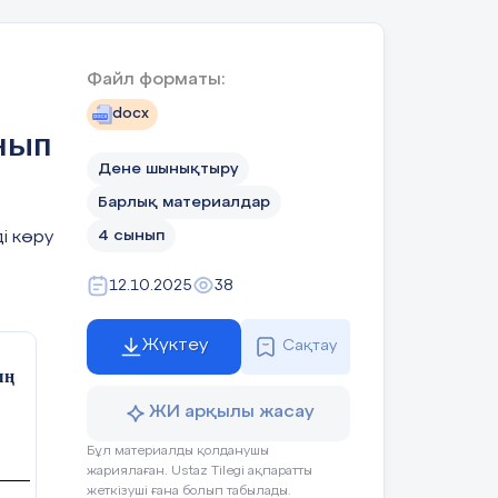
нады
йы;
Файл форматы:
рыш және парасаттылық
docx
нып
Дене шынықтыру
Барлық материалдар
4 сынып
і көру
12.10.2025
38
Оқушының іс-
Бағалау
Ресурстар
әрекеті
Жүктеу
Сақтау
ың
Оқушылар
ҚБ:
Ауызша
ЖИ арқылы жасау
ауіпсіздік
мадақтау –
Ауызша
ережелерін
тәртіп пен
Бұл материалды қолданушы
мадақтау –
тыңдайды, сапта
белсенділікке
жариялаған. Ustaz Tilegi ақпаратты
тәртіп пен
тұрып жалпы
байланысты.
жеткізуші ғана болып табылады.