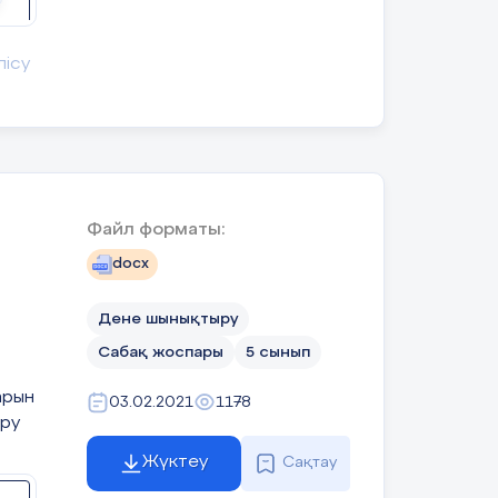
лісу
Оқушылар баяу
Дескриптор:
Спорт залы
опқа бөлінеді.Бірлер алдыға
қозғалып,
тынысын
ер артқа тұру арқылы үш немесе екі лек
тынысын
дұрыс реттеді
ұрыпта оңға,солға жаттығуын орындауға
еттейді.
сергіту
жаттығуын
орындады
Файл форматы:
саппен жүру.Жүріп келе жатып қайта сапқа
docx
Дене шынықтыру
Сабақ жоспары
5 сынып
арын
03.02.2021
1178
еру
Жүктеу
Сақтау
ағалау.