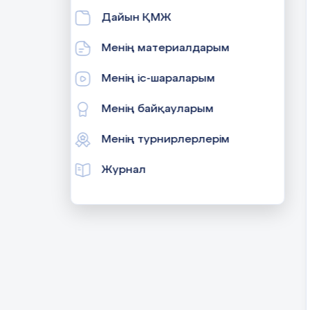
Дайын ҚМЖ
Менің материалдарым
Менің іс-шараларым
Менің байқауларым
Менің турнирлерлерім
Журнал