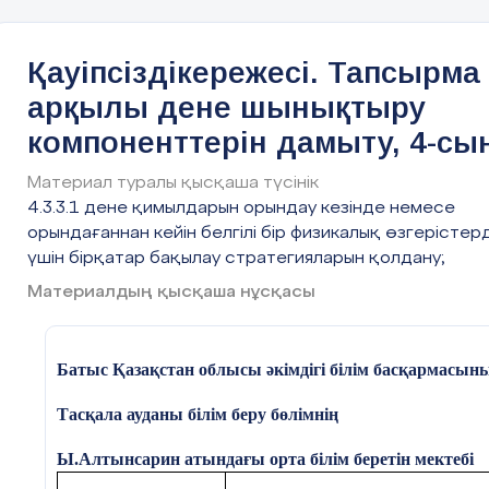
(Негіздеме: Мемлекет
жалғастыру жолдарын қолда
басшысы Қ.Тоқаевтың
Ұлттық құрылтайдың
Қаңтар – заң және тәртіп а
Қауіпсіздікережесі. Тапсырма
ІІ,ІІІ, ІV
Құзыреттілік: азаматтық бо
отырыстарында
арқылы дене шынықтыру
берген тапсырмасы,
компоненттерін дамыту, 4-сы
ҚР Оқу-ағарту
министрлігінің №123
Материал туралы қысқаша түсінік
бұйрығы)
4.3.3.1 дене қимылдарын орындау кезінде немесе
орындағаннан кейін белгілі бір физикалық өзгерістерд
Сабақтың барысы:
үшін бірқатар бақылау стратегияларын қолдану;
Материалдың қысқаша нұсқасы
Сабақ кезеңі/
Педагогтің іс-әрекеті
Уақыты
Батыс Қазақстан облысы әкімдігі білім басқармасын
Сабақтың басы
(Ұ). Ұйымдастыру кезеңі:
қ
Тасқала ауданы білім беру бөлімнің
6 мин.
1.
Оқушыларды сапқа тұрғызады,
спорт залдағы қауіпсіздік
Ы.Алтынсарин атындағы орта білім беретін мектебі
ережелерін нақтылап еске