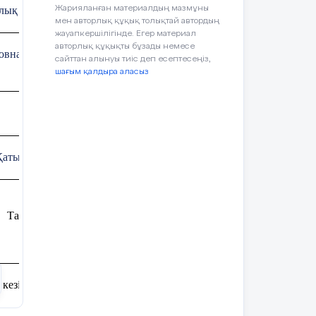
белсенділікке
қыздыру
лық негіздері
Жарияланған материалдың мазмұны
мен авторлық құқық толықтай автордың
байланысты.
жаттығуларын
жауапкершілігінде. Егер материал
бірқалыпты
авторлық құқықты бұзады немесе
орындайды.
овна
сайттан алынуы тиіс деп есептесеңіз,
шағым қалдыра аласыз
Қатыспағандар саны
Қауіпсіздікережесі.
Тапсырма арқылы дене
шынықтыру компоненттерін дамыту
кезінде немесе орындағаннан кейін белгілі бір физикалық өзгері