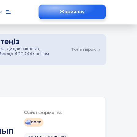
р
Жариялау
теңіз
ер, дидактикалық
Толығырақ
 басқа 400 000-астам
Файл форматы:
docx
нып