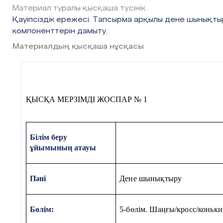
Материал туралы қысқаша түсінік
Қауіпсіздік ережесі. Тапсырма арқылы дене шынықты
компоненттерін дамыту.
Материалдың қысқаша нұсқасы
ҚЫСҚА МЕРЗІМДІ ЖОСПАР № 1
Білім беру
ұйымының атауы
Пәні
Дене шынықтыру
Бөлім:
5-бөлім. Шаңғы/кросс/коньки 