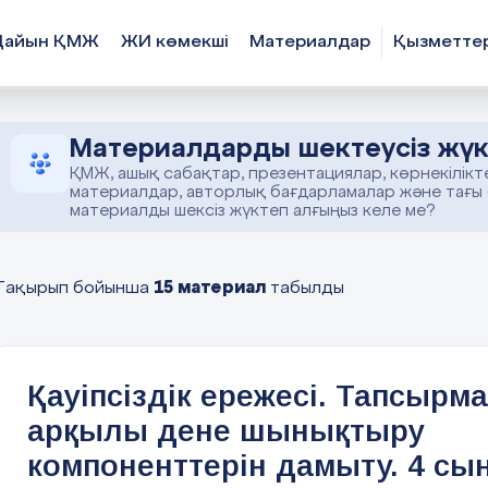
Дайын ҚМЖ
ЖИ көмекші
Материалдар
Қызметте
Материалдарды шектеусіз жүк
ҚМЖ, ашық сабақтар, презентациялар, көрнекілікт
материалдар, авторлық бағдарламалар және тағы
материалды шексіз жүктеп алғыңыз келе ме?
15 материал
Тақырып бойынша
табылды
Қауіпсіздік ережесі. Тапсырма
арқылы дене шынықтыру
компоненттерін дамыту. 4 сы