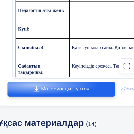
Педагогтің аты-жөні:
Күні:
Сыныбы: 4
Қатысушылар саны: Қатыспағ
Сабақтың
Қауіпсіздік ережесі. Тапсыр
тақырыбы:
Бө
Материалды жүктеу
Оқу бағдарламасына
4.3.4.1 денсаулықты нығайту
сәйкес оқу мақсаты
кезінде қиындықтар мен тәуек
және қолдану
Ұқсас материалдар
Сабақтың мақсаты:
Оқушылар қозғалыс тапсырма
(14)
үйренеді, қиындық туған 