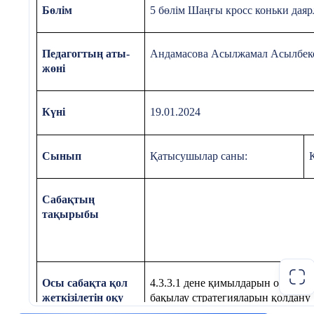
салады. Қозғалыс кезінде бір-
Бөлім
5 бөлім Шаңғы кросс коньки даяр
біріне кедергі келтірмеу, белгі
бойынша әрекет ету және
тәуекелді алдын ала байқау
Педагогтың аты-
Андамасова Асылжамал Асылбек
қажеттігін түсіндіреді. Сабақтың
жөні
тақырыбы мен мақсатын
хабарлап, жалпы дамыту
жаттығуларын ретімен өткізеді.
Күні
19.01.2024
«Адал азамат» біртұтас тәрбие
бағдарламасындағы
Сынып
Қатысушылар саны:
құндылықтарды оқу процесіне
ұйымдастыру кезіңінен бастап,
сабақтың әрбір кезеңінде
Сабақтың
жүргіземін.
тақырыбы
Саралау тәсілі.
Осы сабақта қол
4.3.3.1 дене қимылдарын орындау 
Жаттығулар қарқыны оқушының
жеткізілетін оқу
бақылау стратегияларын қолдану
дайындығына қарай баяу немесе
мақсаттары (оқу