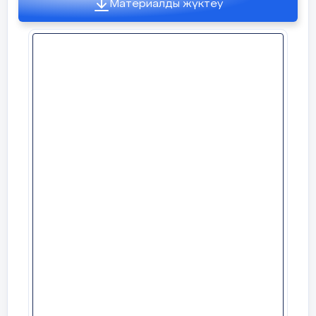
Материалды жүктеу
Мұғалім семантикалық карта тара
Ет тағамдары
Ұн тағамдары
Сүт тағамдары
Суретпен жұмыс
жасау
Мақалды жалғастыр
1.Нан бар жерде......жан 
2 Ас адамның......арқауы