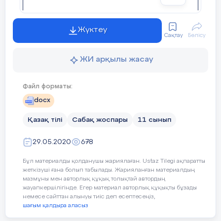
Сабақтасаралаудұрысжүргізілдіме?
Сабақтыңуақыттықкезеңдерісақталдыма?
Жүктеу
Сақтау
Бөлісу
Сабақжоспарынанқандайауытқуларболды, неліктен?
ЖИ арқылы жасау
Файл форматы:
Жалпыбаға
docx
Сабақтыңжақсыөткенекіаспектісі (оқытутуралы да, оқутур
Қазақ тілі
Сабақ жоспары
11 сынып
1:
29.05.2020
678
2:
Бұл материалды қолданушы жариялаған. Ustaz Tilegi ақпаратты
жеткізуші ғана болып табылады. Жарияланған материалдың
Сабақтыжақсартуға не ықпалетеалады (оқытутуралы да, о
мазмұны мен авторлық құқық толықтай автордың
жауапкершілігінде. Егер материал авторлық құқықты бұзады
1:
немесе сайттан алынуы тиіс деп есептесеңіз,
шағым қалдыра аласыз
2: