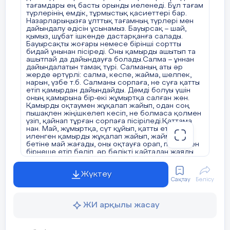
тағамдары ең басты орынды иеленеді. Бұл тағам
түрлерінің емдік, тұрмыстық қасиеттері бар.
Назарларыңызға ұлттық тағамның түрлері мен
дайындалу әдісін ұсынамыз. Бауырсақ – шай,
қымыз, шұбат ішкенде дастарқанға салады.
Бауырсақты жоғары немесе бірінші сортты
бидай ұнынан пісіреді. Оны қамырды ашытып та
ашытпай да дайындауға болады.Салма – ұннан
дайындалатын тамақ түрі. Салманың аты әр
жерде әртүрлі: салма, кеспе, жайма, шелпек,
нарын, үзбе т.б. Салманы сорпаға, не суға қатты
етіп қамырдан дайындайды. Дәмді болуы үшін
оның қамырына бір-екі жұмыртқа салған жөн.
Қамырды оқтаумен жұқалап жайып, одан соң
пышақпен жіңішкелеп кесіп, не болмаса қолмен
үзіп, қайнап тұрған сорпаға пісіріледі.Қаттама
нан. Май, жұмыртқа, сүт құйып, қатты етіп
иленген қамырды жұқалап жайып, жайманың
бетіне май жағады, оны оқтауға орап, пышақпен
бірнеше етіп бөліп, әр бөлікті қайтадан жаяды.
Бөлшектелген нан қазанда қыздырылған майға
пісіріледі. Таба нан – табаға пісірілген
Жүктеу
нан.Тандыр нан – тандырға пісірген нан.Талқан –
Сақтау
Бөлісу
қуырылған бидайдан, арпадан, жүгеріден
ұнтақтап дайындалады. Ерте кезде талқан
дайындаудың екі тәсілі болған. Бірі – қол
ЖИ арқылы жасау
диірменге тарту, екіншісі – келіге түю. Талқан
аса дәмді әрі құнарлы тамақ. Оны майға,
кілегейге, қаймаққа араластырып жеуге де,
шайға салуға да болады.Жент (қоспа) – қыста