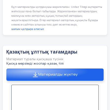
Бүгінгі сабақта ұнаған екі тапс
Бұл материалды қолданушы жариялаған. Ustaz Tilegi ақпаратты
тілек жазады
жеткізуші ғана болып табылады. Жарияланған материалдың
мазмұны мен авторлық құқық толықтай автордың
жауапкершілігінде. Егер материал авторлық құқықты бұзады
немесе сайттан алынуы тиіс деп есептесеңіз,
шағым қалдыра аласыз
Ұлттық тағамдарға эссе жазып ке
Қазақтың ұлттық тағамдары
Материал туралы қысқаша түсінік
Қысқа мерзімді жоспар қазақ тілі
Материалды жүктеу