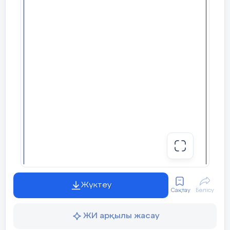
Мен берілген
уақыт
ішінде
үлгердім
Қонақжайлылық
бе? Мен
ө
з
жоспарыма
қандай
түзетулер
Гостеприимство
е
нгіздім
жəне
неліктен?
Hospitalitu
Ал енді қыздар сендерге ақ пара
Қорытындыбағамдау
сол параққа өз топтарыңды қор
Қандай
екі
нəрсе
табысты
болды (оқытуды да, оқуды да е
(вен диаграммасы арқы
1:
2:
Қандай
екі
нəрсе
сабақты
жақсарта
алды (оқытуды да, оқу
1:
Жүктеу
Сақтау
Бөлісу
2:
ЖИ арқылы жасау
Сабақ
барысында мен сынып
немесе
жекелеген
оқушыл