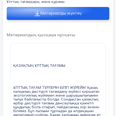
Ұлттық тағамдары, және құрамы.
Материалды жүктеу
Материалдың қысқаша нұсқасы
ҚАЗАҚТЫҢ ҰЛТТЫҚ ТАҒАМЫ
ҰЛТТЫҚ ТАҒАМ ТҮРЛЕРІН БІЛІП ЖҮРЕЙІК! Қазақ
халқының дәстүрлі тағамдану жүйесі қоршаған
экологиялық жүйемен және шаруашылығымен
тығыз байланысты болды. Сондықтан қазақтың
әрбір дәстүрлі тағамы денсаулыққа қажетті
құндылық бола отырып, пайдасының зор екенін
білеміз. Бұл ғылыми тұрғыдан да әлдеқашан
дәлелденіп қойған. Қазақ халқының өмірінде ет