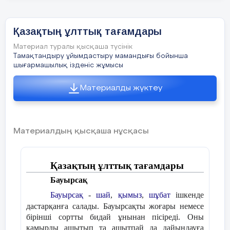
Сабақбарысындасыныптуралынемесежекелегеноқушылардың
көңілбөлуқажет?
Қазақтың ұлттық тағамдары
Материал туралы қысқаша түсінік
Тамақтандыру ұйымдастыру мамандығы бойынша
шығармашылық ізденіс жұмысы
Материалды жүктеу
Материалдың қысқаша нұсқасы
Қазақтың ұлттық тағамдары
Бауырсақ
Бауырсақ
-
шай
,
қымыз
,
шұбат
ішкенде
дастарқанға салады. Бауырсақты жоғары немесе
бірінші сортты бидай ұнынан пісіреді. Оны
қамырды ашытып та ашытпай да дайындауға