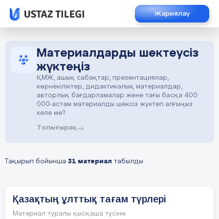
Жариялау
Материалдарды шектеусіз
жүктеңіз
ҚМЖ, ашық сабақтар, презентациялар,
көрнекіліктер, дидактикалық материалдар,
авторлық бағдарламалар және тағы басқа 400
000-астам материалды шексіз жүктеп алғыңыз
келе ме?
Толығырақ
Тақырып бойынша
31 материал
табылды
Қазақтың ұлттық тағам түрлері
Материал туралы қысқаша түсінік