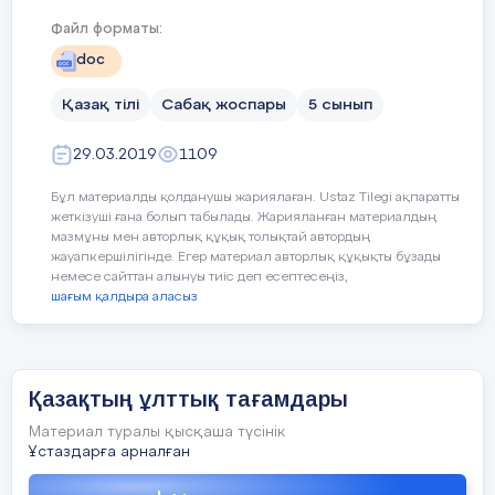
Файл форматы:
жетілдіруге
көмектесетінін білдім?
doc
Вен диаграммасын
Қазақ тілі
Сабақ жоспары
5 сынып
құру.
29.03.2019
1109
Топпен жұмыс
Бұл материалды қолданушы жариялаған. Ustaz Tilegi ақпаратты
жеткізуші ғана болып табылады. Жарияланған материалдың
мазмұны мен авторлық құқық толықтай автордың
Қыздарекі топқа екі сурет беремі
жауапкершілігінде. Егер материал авторлық құқықты бұзады
немесе сайттан алынуы тиіс деп есептесеңіз,
суретті қурастырып және ол тағ
шағым қалдыра аласыз
жасалатынын айтып береміз
Қазақтың ұлттық тағамдары
Материал туралы қысқаша түсінік
Ұстаздарға арналған