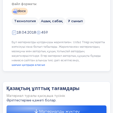
1-2 сағат сүрлейді.
Файл форматы:
Оқулықтан тыс берілген қосымша 
қосымша мәліметтер мен дәлелдер кел
docx
Сабақтың бары
Технология
Ашық сабақ
7 сынып
Бағалау
Жеке, жұптық, топтық тапсырмаларды
Сабақтың
Сабақтағы жоспарланған іс – әреке
критерийі
тыңдаушының назарын өзіне аудара а
18.04.2018
459
жоспарланған
Сабақ басында:
кезеңдері
Бұл материалды қолданушы жариялаған. Ustaz Tilegi ақпаратты
жеткізуші ғана болып табылады. Жарияланған материалдың
Ресурстар
Оқулық, суреттер, топқа бөлуге арнал
Оқушылармен амандасу/ тексеріс
мазмұны мен авторлық құқық толықтай автордың
топтық тапсырмалар, кері байланыс, с
зейінін шоғырландыру.
жауапкершілігінде. Егер материал авторлық құқықты бұзады
немесе сайттан алынуы тиіс деп есептесеңіз,
Сабақ барысында керекті құрал жаб
шағым қалдыра аласыз
Әдіс-тәсілдер
Сұрақ-жауап, әңгімелеу, түсіндіру, ой
Пәнаралық
Музыка, қазақ тілі.
Қазақтың ұлттық тағамдары
Сабақтың
Оқу мақсаты мен жетістік
критерийлер
байланыс
басы
Материал туралы қысқаша түсінік
Қазақтың ұлттық тағамдары.
Әріптестеріме қажеті болар.
Сабақтың жоспары
Оқушылардан ұлттық тағамдар туралы 
Материалды жүктеу