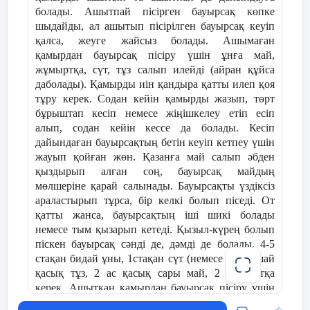
болады. Ашытпай пісірген бауырсақ көпке
шыдайды, ал ашытып пісірілген бауырсақ кеуіп
қалса, жеуге жайсыз болады. Ашымаған
қамырдан бауырсақ пісіру үшін ұнға май,
жұмыртқа, сүт, тұз салып илейді (айран құйса
даболады). Қамырды иін қандыра қатты илеп қоя
тұру керек. Содан кейін қамырды жазып, төрт
бұрыштап кесіп немесе жіңішкелеу етіп есіп
алып, содан кейін кессе да болады. Кесіп
дайындаған бауырсақтың бетін кеуіп кетпеу үшін
жауып қойған жөн. Қазанға май салып әбден
қыздырып алған соң, бауырсақ майдың
мөлшеріне қарай салынады. Бауырсақты үздіксіз
араластырып тұрса, бір келкі болып піседі. От
қатты жанса, бауырсақтың іші шикі болады
немесе тым қызарып кетеді. Қызыл-күрең болып
піскен бауырсақ сәнді де, дәмді де болады. 4-5
стақан бидай ұны, 1стақан сүт (немесе су), 1 шай
қасық тұз, 2 ас қасық сары май, 2 жұмыртқа
керек. Ашытқан қамырдан бауырсақ пісіру үшін
жылы суға ашытқы, қант, ұн салып жылы жерге