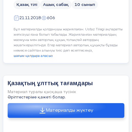
илтипаттылығын,қонақжайлы-
- топта бірін-бірі 
толық әрі нақты орындайды. Қосымша ақпараттар
Қазақ тілі
Ашық сабақ
10 сынып
қолданады.
лығын айта келе,қазіргі заман талабана
21.11.2018
606
Түйінді
идеялар
:
Оқушылар біріккен
бойынша тағамдарға байланысы сөзде
байланыстыра ұшта
Бұл материалды қолданушы жариялаған. Ustaz Tilegi ақпаратты
байланыстыра алад
-----Қонақжайлылық---гостеприимсво---
жеткізуші ғана болып табылады. Жарияланған материалдың
сұрақтар қойып, ж
мазмұны мен авторлық құқық толықтай автордың
жауапкершілігінде. Егер материал авторлық құқықты бұзады
----ұлттық---народный---folk
немесе сайттан алынуы тиіс деп есептесеңіз,
шағым қалдыра аласыз
Мұғалімніңіс-әреке
----қонақ---гость ---guest
----дастарқан---скатерть ---tablecloth
Тапсырмалар
-сәлемдесу, сыны
Қазақтың ұлттық тағамдары
ұйымдастыру
----қой еті---баранина ---mutton
Материал туралы қысқаша түсінік
- сергіту сәті;
----сиыр еті--- говядина ---beef
Әріптестеріме қажеті болар.
Сабақ
- сыныпты топқа бө
бойынша
Материалды жүктеу
Бұл бөлімді сабақ туралы өз пікір
Жаңа білім
Білу және түсіну
рефлексия
- ынтымақтастық 
сабағыңыз туралы сол жақ бағанда бер
қалыптастыру:
5 минут
Оқушылар оқулықтағы негізгі тақ