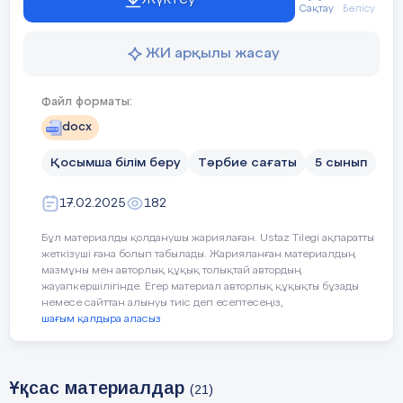
Сақтау
Бөлісу
ЖИ арқылы жасау
Файл форматы:
docx
Қосымша білім беру
Тәрбие сағаты
5 сынып
17.02.2025
182
Бұл материалды қолданушы жариялаған. Ustaz Tilegi ақпаратты
жеткізуші ғана болып табылады. Жарияланған материалдың
мазмұны мен авторлық құқық толықтай автордың
жауапкершілігінде. Егер материал авторлық құқықты бұзады
немесе сайттан алынуы тиіс деп есептесеңіз,
шағым қалдыра аласыз
Ұқсас материалдар
(21)