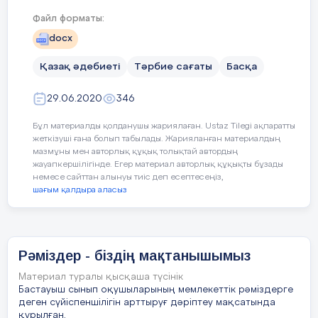
Файл форматы:
docx
Қармақшы ауданының оқушылар үйіндегі
Қазақ әдебиеті
Тәрбие сағаты
Басқа
«Фитодизайн»
үйірмесінің
ұйымдастыруымен
Сәкен Сейфуллиннің
29.06.2020
346
туғанына 130 жыл толуына арналған
Бұл материалды қолданушы жариялаған. Ustaz Tilegi ақпаратты
«Сәкен- біздің ұлттық
жеткізуші ғана болып табылады. Жарияланған материалдың
мақтанышымыз»
тақырыбында
мазмұны мен авторлық құқық толықтай автордың
жауапкершілігінде. Егер материал авторлық құқықты бұзады
өтетін тәрбие сағатының
немесе сайттан алынуы тиіс деп есептесеңіз,
шағым қалдыра аласыз
ЖОСПАРЫ
Мақсаты:
Жас ұрпақты еліміздің
тәуелсіздігі мен егемендігі үшін
Рәміздер - біздің мақтанышымыз
күрескен, Алаштың ардақтысы Сәкен
Материал туралы қысқаша түсінік
Сейфуллиннің өмір мен шығармаларын
Бастауыш сынып оқушыларының мемлекеттік рәміздерге
оқып білуге баулу,
ақынның сыршыл
деген сүйіспеншілігін арттыруғ дәріптеу мақсатында
лирикасының табиғатын таныту,
құрылған.