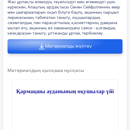
Жас ұрпақты еліміздің тәуелсіздігі мен егемендігі үшін
күрескен, Алаштың ардақтысы Сәкен Сейфуллиннің өмір
мен шығармаларын оқып білуге баулу, ақынның сыршыл
лирикасының табиғатын таныту, оқушылардың
сезімталдық пен парасаттылық қасиеттерінің дамуына
ықпал ету, ақынның өз заманындағы саяси - қоғамдық
көзқарасын таныту, ұлтжанды ұрпақ тәрбиелеу.
Материалды жүктеу
Материалдың қысқаша нұсқасы
Қармақшы ауданының оқушылар үйі