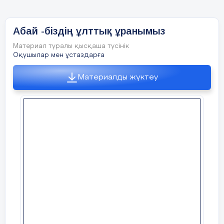
Сәкен Сейфуллин 130жыл
1894-1938
Абай -біздің ұлттық ұранымыз
Материал туралы қысқаша түсінік
Оқушылар мен ұстаздарға
Материалды жүктеу