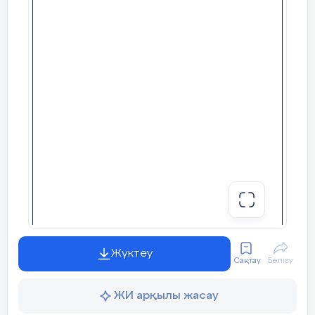
Жосалы кенті, 2024 жыл
«Бекітемін»
«_____» _________ 2024 жыл
Жүктеу
Сақтау
Бөлісу
Қармақшы ауданының оқушылар
ЖИ арқылы жасау
үйінің директоры________И.Абдибекова