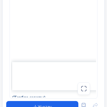
(Тәрбие сағаты)
Жүктеу