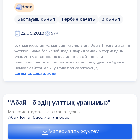
docx
Бастауыш сынып
Тәрбие сағаты
3 сынып
ІІІ. Қорытынды бөлім
22.05.2018
579
Қорытынды сөз
Бұл материалды қолданушы жариялаған. Ustaz Tilegi ақпаратты
Өткізген: Бижанова Н.Б
жеткізуші ғана болып табылады. Жарияланған материалдың
мазмұны мен авторлық құқық толықтай автордың
жауапкершілігінде. Егер материал авторлық құқықты бұзады
немесе сайттан алынуы тиіс деп есептесеңіз,
«Фитодизайн»
үйірмесінің жетекшісі:
шағым қалдыра аласыз
М.Зұлпыхарова
"Абай - біздің ұлттық ұранымыз"
Материал туралы қысқаша түсінік
Абай Құнанбаев жайлы эссе
«Сәкен- біздің ұлттық
Материалды жүктеу
мақтанышымыз»
тақырыбында өтетін