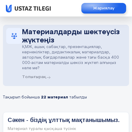
Жариялау
Материалдарды шектеусіз
жүктеңіз
ҚМЖ, ашық сабақтар, презентациялар,
көрнекіліктер, дидактикалық материалдар,
авторлық бағдарламалар және тағы басқа 400
000-астам материалды шексіз жүктеп алғыңыз
келе ме?
Толығырақ
Тақырып бойынша
22 материал
табылды
Сәкен - біздің ұлттық мақтанышымыз.
Материал туралы қысқаша түсінік