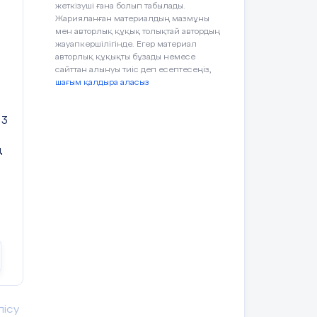
жеткізуші ғана болып табылады.
Жарияланған материалдың мазмұны
ан шеңбердің радиусы
мен авторлық құқық толықтай автордың
жауапкершілігінде. Егер материал
нын көрсетіңдер.
авторлық құқықты бұзады немесе
сайттан алынуы тиіс деп есептесеңіз,
шағым қалдыра аласыз
 3
ң
иметрін 14 с
м шеңберге
сырттай
2
 32 см
. Шеңбердің радиусын
Оқушылар есептің
сызбасын сызады.
, 8. Оған сырттай сызылған шеңбердің
үшбұрыштың
белгісіз
балы
шкала
лісу