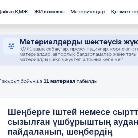
Дайын ҚМЖ
ЖИ көмекші
Материалдар
Қызметте
Материалдарды шектеусіз жүк
ҚМЖ, ашық сабақтар, презентациялар, көрнекілікт
материалдар, авторлық бағдарламалар және тағы
материалды шексіз жүктеп алғыңыз келе ме?
11 материал
Тақырып бойынша
табылды
Шеңберге іштей немесе сырт
сызылған үшбұрыштың ауда
пайдаланып, шеңбердің