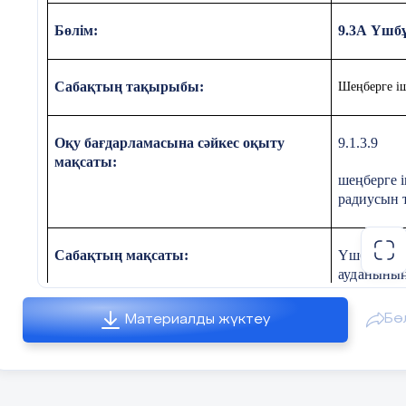
Бөлім:
9.3А Үш
Сабақтың тақырыбы:
Шеңберге і
Оқу бағдарламасына сәйкес оқыту
9.1.3.9
мақсаты:
шеңберге 
радиусын 
Сабақтың мақсаты:
Үшбұрышты
ауданының
Бө
Материалды жүктеу
Уақыты
Кезең дері
Педа