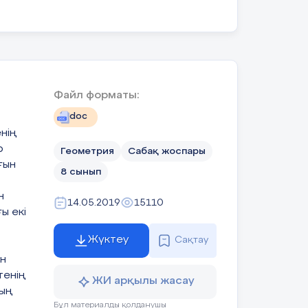
элементтерін
анықтайды,
тері 3см, 4 см. Оған сырттай сызылған
3
елерді жазыңыз:
есептің шешімін
табады
Файл форматы:
рттай сызылған көпбұрыштың ауданы
метрін табыңдар.
doc
ділерді
нің
р
Геометрия
Сабақ жоспары
ғын
8 сынып
__________
н
14.05.2019
15110
ы екі
Оқулықтан есеп
шығарады.
Жүктеу
лерді жазыңыз:
Сақтау
ын
Білім алушы
тенің
дескрипторға сәйкес
ЖИ арқылы жасау
тапсырмаларды
ның
орындайды.
Бұл материалды қолданушы