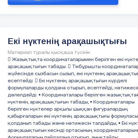
Тік бұрышты үшбұрыштың катет
2-ТОҚСАН БОЙЫНША ЖИЫНТЫҚ БАҒАЛАУ
1
Суреттегі барлық сәул
шеңбердің радуисын табыңдар.
СПЕЦИФИКАЦИЯСЫ 11
Жеке жұмыс:
3-ТОҚСАН БОЙЫНША ЖИЫНТЫҚ БАҒАЛАУ
Екі нүктенің арақашықтығы
СПЕЦИФИКАЦИЯСЫ 17
Радиусы 3 дм шеңберге
сы
2
60 дм
. Көпбұрыштың пери
4-ТОҚСАН БОЙЫНША ЖИЫНТЫҚ БАҒАЛАУ
Материал туралы қысқаша түсінік
СПЕЦИФИКАЦИЯСЫ 23
Суреттегі барлық кесін
 Жазықтықта координаталарымен берілген екі нүкте
Оқулықпен жұмыс.
жазыңыз:
арақашықтығын табады.  Тікбұрышты координатала
жүйесінде сызбасын сызып, екі нүктенің арақашықты
____________________
есептейді.  Екі нүктенің арақашықтығын күрделі
5
формулаларды қолдана отырып, есептейді, нәтижесі
дәлелдейді. • Координаталары берілген жазықтықтағ
1.
Тоқсандық жиынтық бағалаудың мақсаты
нүктенің арақашықтығын табады; • Координаталары
1-сурет
Суреттегі барлық түзу
Тоқсандық жиынтық бағалаудың мақсаты білім
берілген нүктелер арқылы шыққан фигуралардың
алушылардың тоқсан барысында меңгерген білім, білік
қабырғаларын екі нүктенің арақашықтығы формулас
және дағдыларын анықтауға бағытталған.
қолданып табады және нәтижесін талдайды; • Екі нүк
Жиынтық бағалау күтілетін нәтижелер жетістігін
арақашықтығын кесінді ортасының координаталары
және тоқсанға жоспарланған оқу мақсаттарына
жеткендігін тексереді.
формулаларын пайдалана отырып, анықтайды;