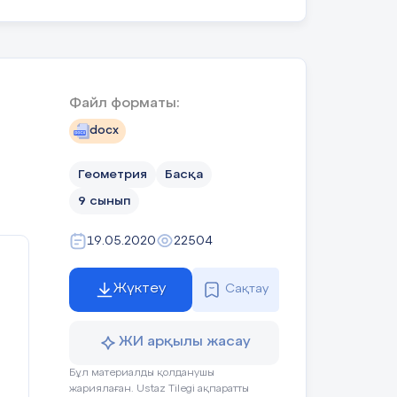
нін көрсетіңдер.
рышы мен с қабырғасы арқылы
Файл форматы:
docx
Геометрия
Басқа
ған көпбұрыштың ауданы
9 сынып
 периметрi) формуласымен
Қажетті
19.05.2020
22504
р.
анықтамаларды жазып,
сызбаны сызады.
Жүктеу
ызылған шеңбердің центрін
Сақтау
сып, көпбұрышты бірнеше
ыңдар.
ЖИ арқылы жасау
Бұл материалды қолданушы
жариялаған. Ustaz Tilegi ақпаратты