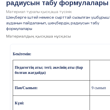
радиусын табу формулалары
Материал туралы қысқаша түсінік
Шеңберге іштей немесе сырттай сызылған үшбұрыш
ауданын пайдаланып, шеңбердің радиусын табу
формулалары
Материалдың қысқаша нұсқасы
Бекітемін:
Педагогтің аты; тегі; әкесінің аты (бар
болған жағдайда)
Пән/Сынып:
9
сынып
Күні: