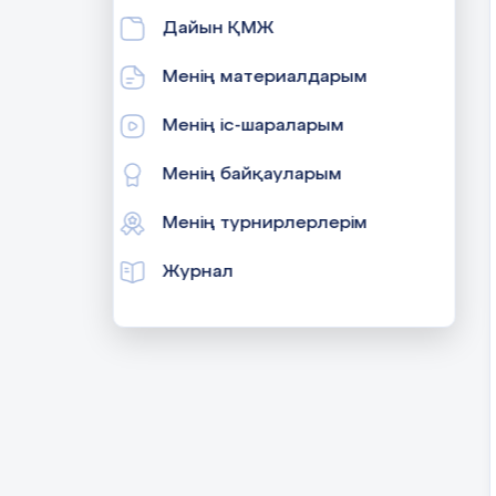
Дайын ҚМЖ
Менің материалдарым
Менің іс-шараларым
Менің байқауларым
Менің турнирлерлерім
Журнал