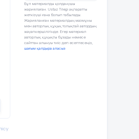
Бұл материалды қолданушы
жариялаған. Ustaz Tilegi ақпаратты
жеткізуші ғана болып табылады.
Жарияланған материалдың мазмұны
мен авторлық құқық толықтай автордың
шбұрыш
жауапкершілігінде. Егер материал
авторлық құқықты бұзады немесе
ері шеңбердің бойында жатса, онда
сайттан алынуы тиіс деп есептесеңіз,
деп аталады.
Басқаша айтқанда,
ылған
шағым қалдыра аласыз
Тақырып бойынша
шқа
деп те аталады.
сырттай сызылған
ресурстарды қарап,
танысады
қа сырттай шеңбер сызуға болады.
рғаларына жүргізілген орта
 нүктесі болады.
ырттай сызылған шеңбердің
рыштың ауданы
лісу