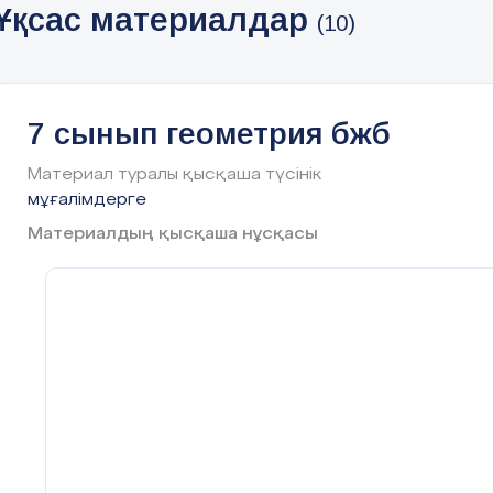
Ұқсас материалдар
(10)
5 минут
Ұйымдастыру
Сәлеметсіздерме!
Бүгін,
Шеңберге іштей немесе сыр
пайдаланып, шеңбердің радиусын т
7 сынып геометрия бжб
қарастырамыз
Материал туралы қысқаша түсінік
Бүгінгі сабақта меңгеретініңіз
мұғалімдерге
шеңберге іштей сызыл
-
Материалдың қысқаша нұсқасы
формуласы;
-әртүрлі үшбұрыштарға
центрлерінің орналасу
Үйге тапсырмасын тексеру.
Өт
Бағалау
: Ауызша бағалау.