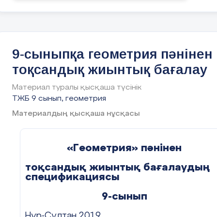
формуласымен есептелінеті
Нұсқау: BH биіктігін екі бұ
өрнектеп,
.........................................................................
9-сыныпқа геометрия пәнінен
теңдігін қолданыңдар.
тоқсандық жиынтық бағалау
2- топ тапсырмасы:
Материал туралы қысқаша түсінік
ТЖБ 9 сынып, геометрия
Шеңберге сырттай сызыл
Материалдың қысқаша нұсқасы
(p- көпбұрыштың жарты
анықталатынын көрсетіңде
«Геометрия» пәнінен
Нұсқау: Көпбұрышқа іштей с
тоқсандық жиынтық бағалаудың
көпбұрыш төбелерімен қо
спецификациясы
үшбұрыштарға бөліп қарастыр
9-сынып
3- топ тапсырмасы:
Нұр-Сұлтан,2019