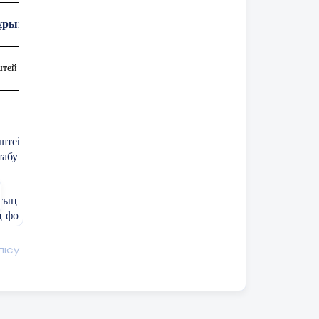
бұрыштарды шешу
штей немесе сырттай сызылған үшбұрыштың ауданын пайдаланып, шеңбер
іштей немесе сырттай сызылған үшбұрыштардың аудандарын па
табу формулаларын білу және қолдану;
ң белгісіз элементтерін табу үшін іштей/сырттай сызылған
 формуласын қолданады, есеп шығару
лісу
Сабақтың барысы:
гогтің әрекеті
Оқушының әрекеті