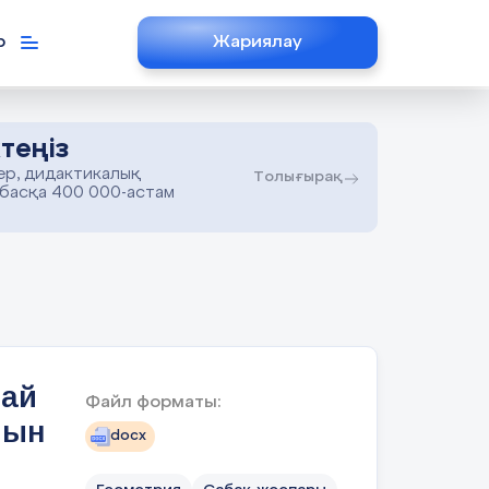
р
Жариялау
теңіз
ер, дидактикалық
Толығырақ
 басқа 400 000-астам
тай
Файл форматы:
нын
docx