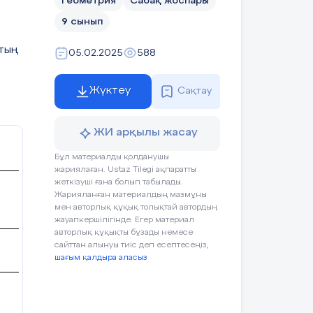
Геометрия
Сабақ жоспары
9 сынып
тың
05.02.2025
588
Жүктеу
Сақтау
ЖИ арқылы жасау
Бұл материалды қолданушы
жариялаған. Ustaz Tilegi ақпаратты
жеткізуші ғана болып табылады.
Жарияланған материалдың мазмұны
мен авторлық құқық толықтай автордың
жауапкершілігінде. Егер материал
авторлық құқықты бұзады немесе
сайттан алынуы тиіс деп есептесеңіз,
шағым қалдыра аласыз