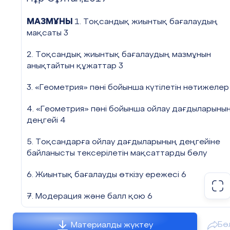
Көпбұрышқа іштей сызылғ
МАЗМҰНЫ
1. Тоқсандық жиынтық бағалаудың
мақсаты 3
формуласымен анықталаты
2. Тоқсандық жиынтық бағалаудың мазмұнын
Нұсқау: мұндағы
анықтайтын құжаттар 3
3. «Геометрия» пәні бойынша күтілетін нәтижелер
4. «Геометрия» пәні бойынша ойлау дағдыларыны
деңгейі 4
1-тапсырма.
Көпбұрыштың пер
25
Бекіту
2018-2019 оқу жылы
5. Тоқсандарға ойлау дағдыларының деңгейіне
тапсырмасы
сызылған көпбұрыштың ауданы
байланысты тексерілетін мақсаттарды бөлу
минут
табыңдар.
Геометрияның алғашқы мәліметтері» бөлімі
6. Жиынтық бағалауды өткізу ережесі 6
2- тапсырма.
бойынша жиынтық бағалау. ЖБ№1
7. Модерация және балл қою 6
Үшбұрыштың қабырғалары 5, 5
І нұсқа
радуисын табыңдар.
1-ТОҚСАН БОЙЫНША ЖИЫНТЫҚ БАҒАЛАУ
№
тапсырма
Бө
Материалды жүктеу
3- тапсырма.
СПЕЦИФИКАЦИЯСЫ 7