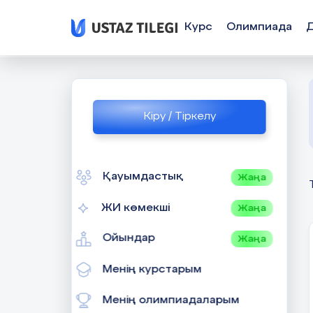
Курс
Олимпиада
Кіру / Тіркелу
Қауымдастық
Жаңа
ЖИ көмекші
Жаңа
Ойындар
Жаңа
Менің курстарым
Менің олимпиадаларым