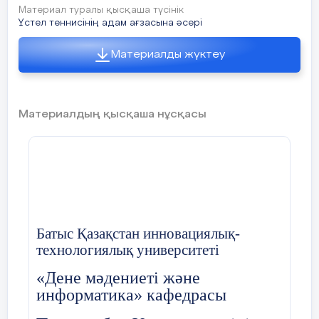
ойындар…………………………………………
Материал туралы қысқаша түсінік
Үстел теннисінің адам ағзасына әсері
4.Үстел теннисінің пайдасы мен
зияны…………………..…………
11
Материалды жүктеу
5.Батыс Қазақстандағы үстел
теннисі………………………………
13
Материалдың қысқаша нұсқасы
III.Қорытынды………………………………
Пайдаланылған
әдебиеттер………………………………………
15
Батыс Қазақстан инновациялық-
технологиялық университеті
«Дене мәдениеті және
информатика» кафедрасы