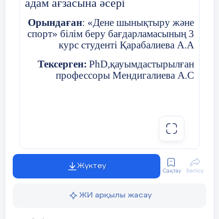
адам ағзасына әсері
Орындаған
: «Дене шынықтыру және
спорт» білім беру бағдарламасының 3
курс студенті Қарабалиева А.А
Тексерген:
PhD,қауымдастырылған
профессоры Мендигалиева А.С
Жүктеу
Сақтау
Бөлісу
Орал-2024 жыл
ЖИ арқылы жасау