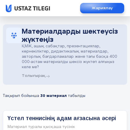
Жариялау
Материалдарды шектеусіз
жүктеңіз
ҚМЖ, ашық сабақтар, презентациялар,
көрнекіліктер, дидактикалық материалдар,
авторлық бағдарламалар және тағы басқа 400
000-астам материалды шексіз жүктеп алғыңыз
келе ме?
Толығырақ
Тақырып бойынша
30 материал
табылды
Үстел теннисінің адам ағзасына әсері
Материал туралы қысқаша түсінік