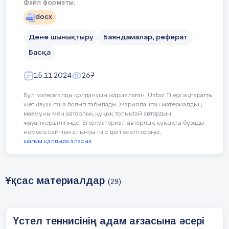
Файл форматы:
docx
Дене шынықтыру
Баяндамалар, реферат
Басқа
Жоспар
15.11.2024
267
I.Кіріспе…………………………………………
Бұл материалды қолданушы жариялаған. Ustaz Tilegi ақпаратты
…
3
жеткізуші ғана болып табылады. Жарияланған материалдың
мазмұны мен авторлық құқық толықтай автордың
II.Негізгі бөлім
жауапкершілігінде. Егер материал авторлық құқықты бұзады
немесе сайттан алынуы тиіс деп есептесеңіз,
1.Үстел теннисінің
шағым қалдыра аласыз
тарихы……………………………………………
4
Ұқсас материалдар
(29)
2.Үстел теннисінің физиологиялық
әсері……………………………
5
3.Үстел теннисінің физиологиялық
Үстел теннисінің адам ағзасына әсері
сипаттамасы спорттық