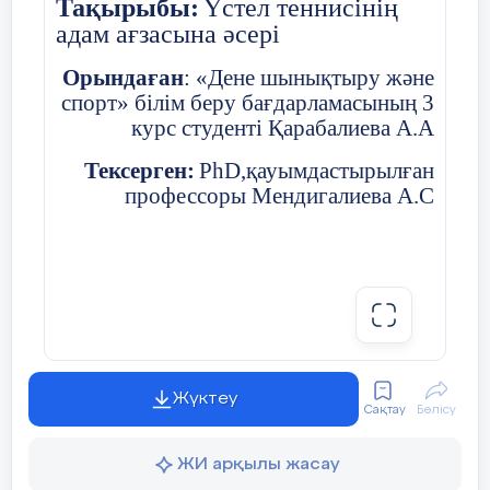
Тақырыбы:
Үстел теннисінің
адам ағзасына әсері
Орындаған
: «Дене шынықтыру және
спорт» білім беру бағдарламасының 3
курс студенті Қарабалиева А.А
Тексерген:
PhD,қауымдастырылған
профессоры Мендигалиева А.С
I.Кіріспе.
Жүктеу
Үстел теннисі (Пинг-понг) – белгілі
Сақтау
Бөлісу
ғимарат ішінде, арнайы ойын үстелінде
Орал-2024 жыл
арнайы ракеткамен ойналатын,
ЖИ арқылы жасау
шапшаңдыққа бағытталған спорт түрі.