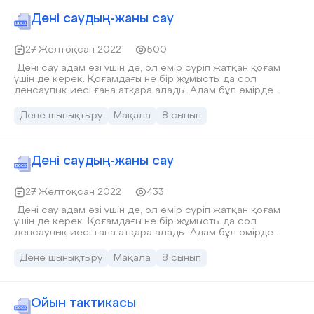
орны бөлек. Сондықтан денсаулығымызға көңіл бөліп,
дұрыс сақтанғанымыз жөн. Деніміз сау болмаса, ауру
Дені саудың-жаны сау
меңдеп, қалжыратса, шалқыған байлықтан, ақшадан не
пайда?! Осыдан біз ненің бірінші байлық екенін
аңғарамыз.
27 Желтоқсан 2022
500
Дені сау адам өзі үшін де, ол өмір сүріп жатқан қоғам
үшін де керек. Қоғамдағы не бір жұмысты да сол
денсаулық иесі ғана атқара алады. Адам бұл өмірде
мәңгілік емес. Сол берілген аз ғұмырды дұрыс
пайдалана білмесең, ғұмырың текке өтті дей бер.
Дене шынықтыру
Мақала
8 сынып
«Денсаулық – зор байлық» деп атамыз қазақ бекер
айтпаған болар. Әр адамның өмірінде денсаулықтың
орны бөлек. Сондықтан денсаулығымызға көңіл бөліп,
дұрыс сақтанғанымыз жөн. Деніміз сау болмаса, ауру
Дені саудың-жаны сау
меңдеп, қалжыратса, шалқыған байлықтан, ақшадан не
пайда?! Осыдан біз ненің бірінші байлық екенін
аңғарамыз.
27 Желтоқсан 2022
433
Дені сау адам өзі үшін де, ол өмір сүріп жатқан қоғам
үшін де керек. Қоғамдағы не бір жұмысты да сол
денсаулық иесі ғана атқара алады. Адам бұл өмірде
мәңгілік емес. Сол берілген аз ғұмырды дұрыс
пайдалана білмесең, ғұмырың текке өтті дей бер.
Дене шынықтыру
Мақала
8 сынып
«Денсаулық – зор байлық» деп атамыз қазақ бекер
айтпаған болар. Әр адамның өмірінде денсаулықтың
орны бөлек. Сондықтан денсаулығымызға көңіл бөліп,
дұрыс сақтанғанымыз жөн. Деніміз сау болмаса, ауру
Ойын тактикасы
меңдеп, қалжыратса, шалқыған байлықтан, ақшадан не