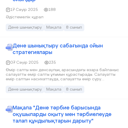
17 Сәуір 2025
188
Әдістемелік құрал
Дене шынықтыру
Мақала
8 сынып
Дене шынықтыру сабағында ойын
стратегиялары
07 Сәуір 2025
235
Өмір салты мен денсаулық арасындағы өзара байланыс
салауатты өмір салты ұғымын құрастырады. Салауатты
өмір салтын насихаттауда, салауатты өмір сүру
мәдениетін қалыптастыру мәселелерін жетілдіретін, осы
саладағы басымдылықтарды анықтайтын ғылым да,
Дене шынықтыру
Мақала
8 сынып
өскелең ұрпақты оқыту.
Мақала "Дене тәрбие барысында
оқушыларды оқыту мен тәрбиелеуде
талап құндылықтарын дарыту"