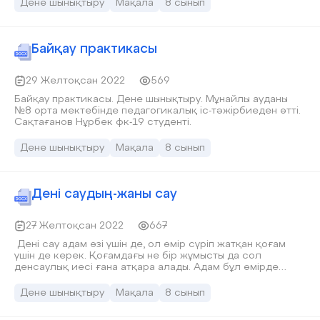
дәстүрлі ойыны. Асық ойыны күндіз де, түнде де
Дене шынықтыру
Мақала
8 сынып
ойналады.
Байқау практикасы
29 Желтоқсан 2022
569
Байқау практикасы. Дене шынықтыру. Мұнайлы ауданы
№8 орта мектебінде педагогикалық іс-тәжірбиеден өтті.
Сақтағанов Нұрбек фк-19 студенті.
Дене шынықтыру
Мақала
8 сынып
Дені саудың-жаны сау
27 Желтоқсан 2022
667
Дені сау адам өзі үшін де, ол өмір сүріп жатқан қоғам
үшін де керек. Қоғамдағы не бір жұмысты да сол
денсаулық иесі ғана атқара алады. Адам бұл өмірде
мәңгілік емес. Сол берілген аз ғұмырды дұрыс
пайдалана білмесең, ғұмырың текке өтті дей бер.
Дене шынықтыру
Мақала
8 сынып
«Денсаулық – зор байлық» деп атамыз қазақ бекер
айтпаған болар. Әр адамның өмірінде денсаулықтың