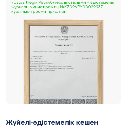
«Ustaz tilegi» Республикалық ғылыми – әдістемелік
журналы министірліктің №KZ09VPY00029937
куәлігімен ресми тіркелген.
Жүйелі-әдістемелік кешен