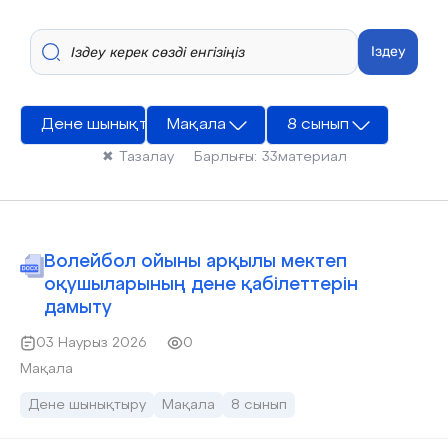
Іздеу
Дене шынықтыру
Мақала
8 сынып
✖
Тазалау
Барлығы:
33
материал
Волейбол ойыны арқылы мектеп
оқушыларының дене қабілеттерін
дамыту
03 Наурыз 2026
0
Мақала
Дене шынықтыру
Мақала
8 сынып