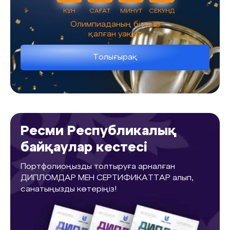
КҮН
САҒАТ
МИНУТ
СЕКУНД
Олимпиаданың бітуіне
қалған уақыт
Толығырақ
Ресми Республикалық
байқаулар кестесі
Портфолиоңызды толтыруға арналған
ДИПЛОМДАР МЕН СЕРТИФИКАТТАР алып,
санатыңызды көтеріңіз!