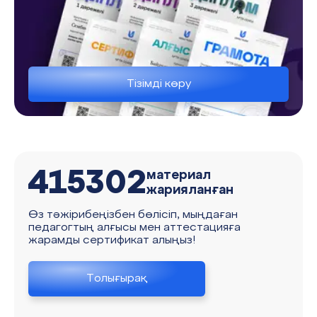
Тізімді көру
415302
материал
жарияланған
Өз тәжірибеңізбен бөлісіп, мыңдаған
педагогтың алғысы мен аттестацияға
жарамды сертификат алыңыз!
Толығырақ