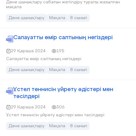
Дене шынықтыру сабағын жетілдіру туралы жазылған
мақала
Дене шынықтыру
Мақала
8 сынып
Салауатты өмір салтының негіздері
29 Қараша 2024
195
Салауатты өмір салтының негіздері
Дене шынықтыру
Мақала
8 сынып
Үстел теннисін үйрету әдістері мен
тәсілдері
29 Қараша 2024
306
Үстел теннисін үйрету әдістері мен тәсілдері
Дене шынықтыру
Мақала
8 сынып