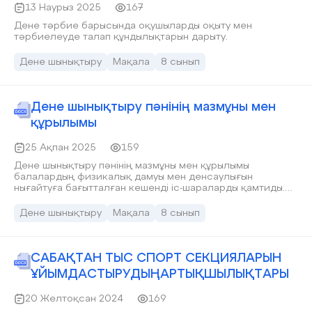
13 Наурыз 2025
167
Дене тәрбие барысында оқушыларды оқыту мен
тәрбиелеуде талап құндылықтарын дарыту.
Дене шынықтыру
Мақала
8 сынып
Дене шынықтыру пәнінің мазмұны мен
құрылымы
25 Ақпан 2025
159
Дене шынықтыру пәнінің мазмұны мен құрылымы
балалардың физикалық дамуы мен денсаулығын
нығайтуға бағытталған кешенді іс-шараларды қамтиды.
Сабақтың тиімділігін арттыру үшін оның әрбір кезеңі
дұрыс ұйымдастырылып, оқушылардың жас
Дене шынықтыру
Мақала
8 сынып
ерекшеліктеріне сәйкес жаттығулар мен ойындар
өткізілуі тиіс. Дене шынықтыру пәні тек физикалық
белсенділікті ғана емес, балалардың тұлғалық және
әлеуметтік дамуына да үлкен ықпал етеді.
САБАҚТАН ТЫС СПОРТ СЕКЦИЯЛАРЫН
ҰЙЫМДАСТЫРУДЫҢАРТЫҚШЫЛЫҚТАРЫ
20 Желтоқсан 2024
169