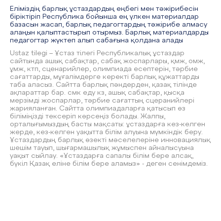
Еліміздің барлық ұстаздардың еңбегі мен тәжірибесін
біріктіріп Республика бойынша ең үлкен материалдар
базасын жасап, барлық педагогтардың тәжірибе алмасу
алаңын қалыптастырып отырмыз. Барлық материалдарды
педагогтар жүктеп алып сабағына қолдана алады
Ustaz tilegi – Ұстаз тілегі Республикалық ұстаздар
сайтында ашық сабақтар, сабақ жоспарлары, қмж, омж,
ұмж, ктп, сценарийлер, олимпиада есептерін, тәрбие
сағаттарды, мұғалімдерге керекті барлық құжаттарды
таба аласыз. Сайтта барлық пәндерден, қазақ тілінде
ақпараттар бар. смк еду кз, ашық сабақтар, қысқа
мерзімді жоспарлар, тәрбие сағаттың сцеранийлері
жарияланған. Сайтта олимпиадаларға қатысып өз
біліміңізді тексеріп көрсеңіз болады. Жалпы,
орталығымыздың басты мақсаты: ұстаздарға кез-келген
жерде, кез-келген уақытта білім алуына мүмкіндік беру.
Ұстаздардың барлық өзекті мәселелеріне инновациялық
шешім тауып, шығармашылық жұмыспен айналысуына
уақыт сыйлау. «Ұстаздарға сапалы білім бере алсақ,
бүкіл Қазақ еліне білім бере аламыз» - деген сенімдеміз.