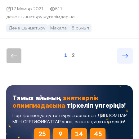
пайда?! Осыдан біз ненің бірінші байлық екенін
аңғарамыз.
17 Мамыр 2021
517
дене шынықтыру мұғалімдеріне
Дене шынықтыру
Мақала
8 сынып
1
2
Тамыз айының
зияткерлік
олимпиадасына
тіркеліп үлгеріңіз!
Портфолиоңызды толтыруға арналған ДИПЛОМДАР
МЕН СЕРТИФИКАТТАР алып, санатыңызды көтеріңіз!
25
9
14
45