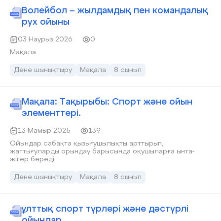
Волейбол – жылдамдық пен командалық
рух ойыны
03 Наурыз 2026
0
Мақала
Дене шынықтыру
Мақала
8 сынып
Мақала: Тақырыбы: Спорт және ойын
элементтері.
13 Мамыр 2025
139
Ойындар сабақта қызығушылықты арттырып,
жаттығуларды орындау барысында оқушыларға ынта-
жігер береді.
Дене шынықтыру
Мақала
8 сынып
ұлттық спорт түрлері және дәстүрлі
ойындар