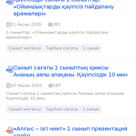
Қауіпсіздік сабағы 1-сыныптар:
«Ойыншықтарды қауіпсіз пайдалану
ережелері»
21 Ақпан 2025
283
1-сыныптар: «Ойыншықтарды қауіпсіз пайдалану
ережелері»
Сынып жетекші
Тәрбие сағаты
1 сынып
Сынып сағаты 1 сыныптың қмжсы
Ананың аялы алақаны. Қауіпсіздік 10 мин
20 Ақпан 2025
189
Сынып сағаты 1 сыныптың қмжсы Ананың аялы алақаны.
Қауіпсіздік 10 мин
Сынып жетекші
Тәрбие сағаты
1 сынып
«Алғыс – ізгі ниет» 1 сынып презентация