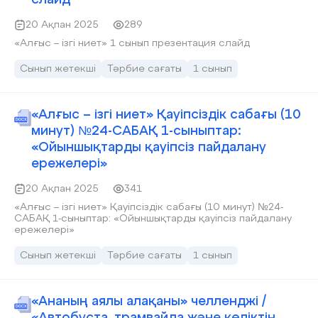
слайд
20 Ақпан 2025
289
«Алғыс – ізгі ниет» 1 сынып презентация слайд
Сынып жетекші
Тәрбие сағаты
1 сынып
«Алғыс – ізгі ниет» Қауіпсіздік сабағы (10
минут) №24-САБАҚ 1-сыныптар:
«Ойыншықтарды қауіпсіз пайдалану
ережелері»
20 Ақпан 2025
341
«Алғыс – ізгі ниет» Қауіпсіздік сабағы (10 минут) №24-
САБАҚ 1-сыныптар: «Ойыншықтарды қауіпсіз пайдалану
ережелері»
Сынып жетекші
Тәрбие сағаты
1 сынып
«Ананың аялы алақаны» челленджі /