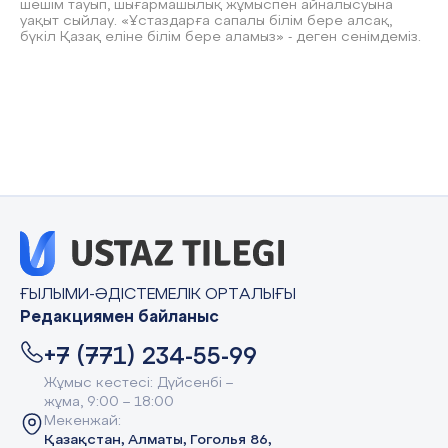
шешім тауып, шығармашылық жұмыспен айналысуына
уақыт сыйлау. «Ұстаздарға сапалы білім бере алсақ,
бүкіл Қазақ еліне білім бере аламыз» - деген сенімдеміз.
ҒЫЛЫМИ-ӘДІСТЕМЕЛІК ОРТАЛЫҒЫ
Редакциямен байланыс
+7 (771) 234-55-99
Жұмыс кестесі: Дүйсенбі –
жұма, 9:00 – 18:00
Мекенжай:
Қазақстан, Алматы, Гоголья 86,