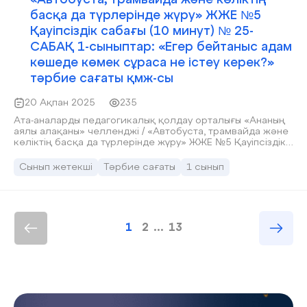
«Автобуста, трамвайда және көліктің
басқа да түрлерінде жүру» ЖЖЕ №5
Қауіпсіздік сабағы (10 минут) № 25-
САБАҚ 1-сыныптар: «Егер бейтаныс адам
көшеде көмек сұраса не істеу керек?»
тәрбие сағаты қмж-сы
20 Ақпан 2025
235
Ата-аналарды педагогикалық қолдау орталығы «Ананың
аялы алақаны» челленджі / «Автобуста, трамвайда және
көліктің басқа да түрлерінде жүру» ЖЖЕ №5 Қауіпсіздік
сабағы (10 минут) № 25-САБАҚ 1-сыныптар: «Егер
бейтаныс адам көшеде көмек сұраса не істеу керек?»
Сынып жетекші
Тәрбие сағаты
1 сынып
1
2
...
13