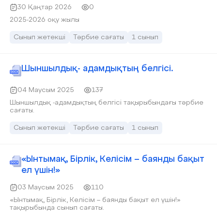
30 Қаңтар 2026
0
2025-2026 оқу жылы
Сынып жетекші
Тәрбие сағаты
1 сынып
Шыншылдық- адамдықтың белгісі.
04 Маусым 2025
137
Шыншылдық -адамдықтың белгісі тақырыбындағы тәрбие
сағаты.
Сынып жетекші
Тәрбие сағаты
1 сынып
«Ынтымақ, Бірлік, Келісім – баянды бақыт
ел үшін!»
03 Маусым 2025
110
«Ынтымақ, Бірлік, Келісім – баянды бақыт ел үшін!»
тақырыбында сынып сағаты.