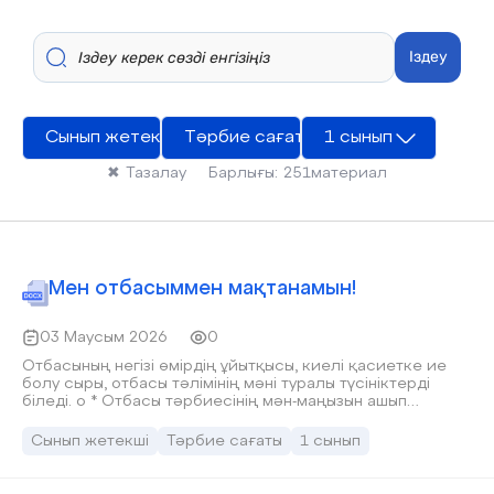
Іздеу
Сынып жетекші
Тәрбие сағаты
1 сынып
✖
Тазалау
Барлығы:
251
материал
Мен отбасыммен мақтанамын!
03 Маусым 2026
0
Отбасының негізі өмірдің ұйытқысы, киелі қасиетке ие
болу сыры, отбасы тәлімінің мәні туралы түсініктерді
біледі. o * Отбасы тәрбиесінің мән-маңызын ашып
көрсете отырып, ұлттық салтты, дәстүрді түсініп,
құрметтеуге баулу, алдағы өмірге даярлайды.
Сынып жетекші
Тәрбие сағаты
1 сынып