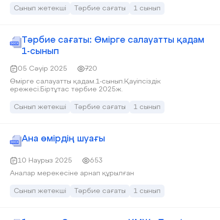
Сынып жетекші
Тәрбие сағаты
1 сынып
Тәрбие сағаты: Өмірге салауатты қадам
1-сынып
05 Сәуір 2025
720
Өмірге салауатты қадам.1-сынып.Қауіпсіздік
ережесі.Біртұтас тәрбие 2025ж.
Сынып жетекші
Тәрбие сағаты
1 сынып
Ана өмірдің шуағы
10 Наурыз 2025
653
Аналар мерекесіне арнап құрылған
Сынып жетекші
Тәрбие сағаты
1 сынып