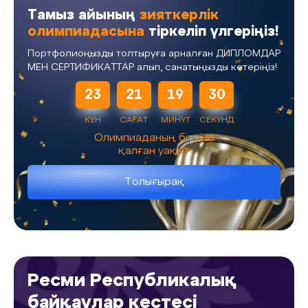
Тамыз айының
зияткерлік
олимпиадасына
тіркеліп үлгеріңіз!
Портфолиоңызды толтыруға арналған ДИПЛОМДАР
МЕН СЕРТИФИКАТТАР алып, санатыңызды көтеріңіз!
23
21
19
30
КҮН
САҒАТ
МИНУТ
СЕКУНД
Олимпиаданың бітуіне
қалған уақыт
Толығырақ
Ресми Республикалық
байқаулар кестесі