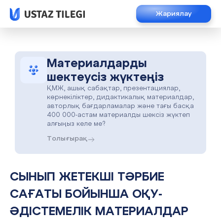
Жариялау
Материалдарды
шектеусіз жүктеңіз
ҚМЖ, ашық сабақтар, презентациялар,
көрнекіліктер, дидактикалық материалдар,
авторлық бағдарламалар және тағы басқа
400 000-астам материалды шексіз жүктеп
алғыңыз келе ме?
Толығырақ
СЫНЫП ЖЕТЕКШІ ТӘРБИЕ
САҒАТЫ БОЙЫНША ОҚУ-
ӘДІСТЕМЕЛІК МАТЕРИАЛДАР