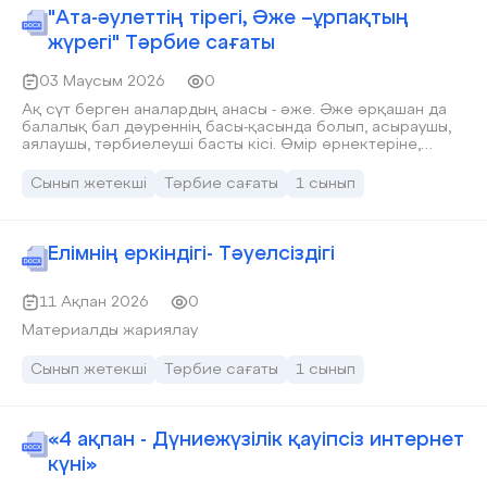
"Ата-әулеттің тірегі, Әже –ұрпақтың
жүрегі" Тәрбие сағаты
03 Маусым 2026
0
Ақ сүт берген аналардың анасы - әже. Әже әрқашан да
балалық бал дәуреннің басы-қасында болып, асыраушы,
аялаушы, тәрбиелеуші басты кісі. Өмір өрнектеріне,
тіршілікке көбірек араласқан ана перзентін көбінесе
әженің қарауында қалдырады. «Жан жүрегім, жарығым»
Сынып жетекші
Тәрбие сағаты
1 сынып
деп әже немересін, шөбересін жүрегіне теңейді, жан-
жүрегін салып нәрестені, бүлдіршін жасөспірімді
тәрбиелейді. Ата жолын қууға, еңбекке, адамгершілікке,
қайырымдылыққа, имандылыққа баулиды.
Елімнің еркіндігі- Тәуелсіздігі
11 Ақпан 2026
0
Материалды жариялау
Сынып жетекші
Тәрбие сағаты
1 сынып
«4 ақпан - Дүниежүзілік қауіпсіз интернет
күні»