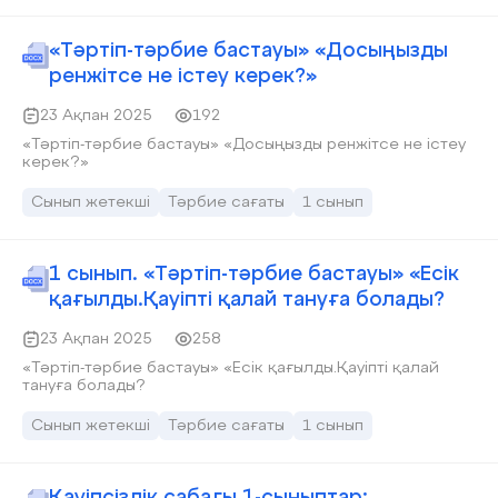
«Тәртіп-тәрбие бастауы» «Досыңызды
ренжітсе не істеу керек?»
23 Ақпан 2025
192
«Тәртіп-тәрбие бастауы» «Досыңызды ренжітсе не істеу
керек?»
Сынып жетекші
Тәрбие сағаты
1 сынып
1 сынып. «Тәртіп-тәрбие бастауы» «Есік
қағылды.Қауіпті қалай тануға болады?
23 Ақпан 2025
258
«Тәртіп-тәрбие бастауы» «Есік қағылды.Қауіпті қалай
тануға болады?
Сынып жетекші
Тәрбие сағаты
1 сынып