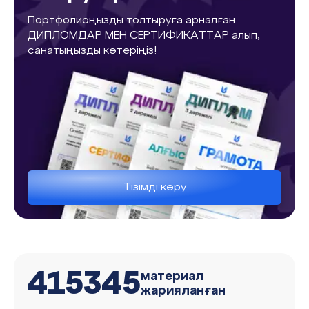
Портфолиоңызды толтыруға арналған
ДИПЛОМДАР МЕН СЕРТИФИКАТТАР алып,
санатыңызды көтеріңіз!
Тізімді көру
415345
материал
жарияланған