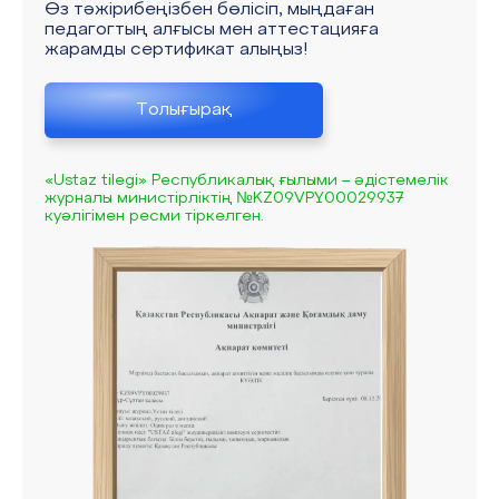
Өз тәжірибеңізбен бөлісіп, мыңдаған
педагогтың алғысы мен аттестацияға
жарамды сертификат алыңыз!
Толығырақ
«Ustaz tilegi» Республикалық ғылыми – әдістемелік
журналы министірліктің №KZ09VPY00029937
куәлігімен ресми тіркелген.