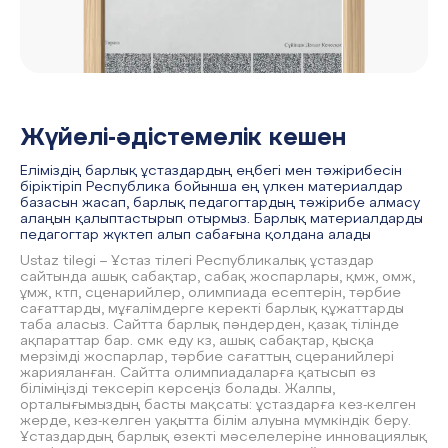
Жүйелі-әдістемелік кешен
Еліміздің барлық ұстаздардың еңбегі мен тәжірибесін
біріктіріп Республика бойынша ең үлкен материалдар
базасын жасап, барлық педагогтардың тәжірибе алмасу
алаңын қалыптастырып отырмыз. Барлық материалдарды
педагогтар жүктеп алып сабағына қолдана алады
Ustaz tilegi – Ұстаз тілегі Республикалық ұстаздар
сайтында ашық сабақтар, сабақ жоспарлары, қмж, омж,
ұмж, ктп, сценарийлер, олимпиада есептерін, тәрбие
сағаттарды, мұғалімдерге керекті барлық құжаттарды
таба аласыз. Сайтта барлық пәндерден, қазақ тілінде
ақпараттар бар. смк еду кз, ашық сабақтар, қысқа
мерзімді жоспарлар, тәрбие сағаттың сцеранийлері
жарияланған. Сайтта олимпиадаларға қатысып өз
біліміңізді тексеріп көрсеңіз болады. Жалпы,
орталығымыздың басты мақсаты: ұстаздарға кез-келген
жерде, кез-келген уақытта білім алуына мүмкіндік беру.
Ұстаздардың барлық өзекті мәселелеріне инновациялық