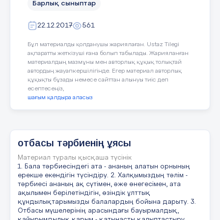
Барлық сыныптар
Әкем,анам үлкенді сыйла деген,
мақсаты; баланы дамытып қана қоймай,
оны өмірге дайындап, рухани жағынан
Сол сөз маған ізгілік,құйған ерен.
22.12.2017
561
жеткізіп, тұлға ретінде қалыптастыру.
Отбасында баланың жан -жақты
Үлкендерден ауысқан,кішілікті,
Бұл материалды қолданушы жариялаған. Ustaz Tilegi
қалыптасуына ата- ана мен отбасы
ақпаратты жеткізуші ғана болып табылады. Жарияланған
мүшелерінің қарым қатынасында
Үлкендердің өзіне сыйға берем.
материалдың мазмұны мен авторлық құқық толықтай
махаббат, сүйіспеншілік, адамгершілік,
автордың жауапкершілігінде. Егер материал авторлық
Осы астарлы сөзді әрқашанда ұмытпайық.
құқықты бұзады немесе сайттан алынуы тиіс деп
қайырымдылық, әділдік, ұйымшылдық,
есептесеңіз,
мәдениеттік қасиеттері және т.б келбетін
шағым қалдыра аласыз
Рефлексия
сақтайтын тұлға тәрбиелеуге керек
екендігі бәрімізге аян.Мына жасампаз
Өзіңізге маңызды қандай ақпарат алдыңыз?
ғасырда, жаһандану дәуірінде мектеп
партасында отырған баланың жан- жақты
Алдағы жиналыста қандай талдау ұсынасыз ?
отбасы тәрбиенің ұясы
білім алуына ең бірінші ықпал ететін-
Келесі ата-аналар жиналысының тақырыбы өздерінің
ұстаз болса, оның сүйеніші ата- ана.
Материал туралы қысқаша түсінік
сұрауы бойынша нақтыланады.
1. Бала тәрбиесіндегі ата - ананың алатын орнының
Сондықтан ата -ана өз баласының білім
ерекше екендігін түсіндіру. 2. Халқымыздың тәлім -
алуына барынша жағдай жасау тиіс. Бала
тәрбиесі ананың ақ сүтімен, әже өнегесімен, ата
тәуліктің бір бөлігінде , яғни
ақылымен берілетіндігін, өзіндік ұлттық
құндылықтарымызды балалардың бойына дарыту. 3.
6 сағат мектепте болса, 18 сағат өз
Отбасы мүшелерінің арасындағы бауырмалдық,
отбасында тәрбие алады.
қайырымдылық қарым - қатынасты қалыптастыру.