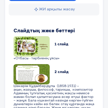
ЖИ арқылы жасау
Слайдтың жеке беттері
1 слайд
«Отбасы - тәрбиенің ұясы»
2 слайд
Шәкәрім Құдайбердіұлы (1858-1931) –
ақын, жазушы, философ, тарихшы, композитор
Адамның тұлғалық қасиетінің жақсы немесе
жаман болып қалыптасуына әсер етуші фактор
− жанұя. Бала кішкентай кезінде көрген-түйген
дүниелерін кейін өзі бөлек отау құрғанда жаңа
отанына алып барады. Және өзі көрген, ұққан