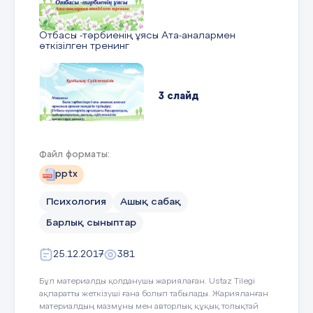
Қатысып ой бөліскендеріңіз үшін рахмет!
Отбасы -тәрбиенің ұясы Ата-аналармен
өткізілген тренинг
3 слайд
Мақсаты: Бала тәрбиесіндегі ата-
Файл форматы:
ананың алатын орнының ерекше екендігін
түсіндіру; Отбасы мүшелерінің арсындағы
pptx
бауырмалдық, қайырымдылық, достық,
сүйіспеншілік қасиеттерді дамыту; Құндылық:
Сүйіспеншілік
Психология
Ашық сабақ
Барлық сыныптар
4 слайд
25.12.2017
381
Бұл материалды қолданушы жариялаған. Ustaz Tilegi
ақпаратты жеткізуші ғана болып табылады. Жарияланған
Кіріспе Ата- ананың басты қуанышы-бала. Ата-
материалдың мазмұны мен авторлық құқық толықтай
ананың басты - қазығы, алтын тіреу діңгегі-бала.