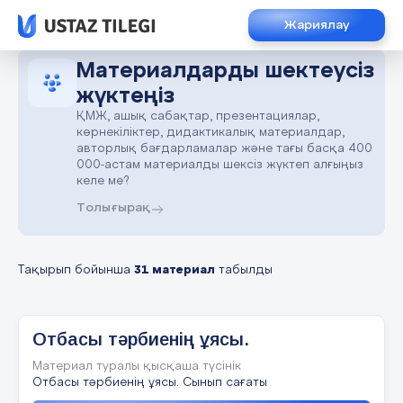
Жариялау
Материалдарды шектеусіз
жүктеңіз
ҚМЖ, ашық сабақтар, презентациялар,
көрнекіліктер, дидактикалық материалдар,
авторлық бағдарламалар және тағы басқа 400
000-астам материалды шексіз жүктеп алғыңыз
келе ме?
Толығырақ
Тақырып бойынша
31 материал
табылды
Отбасы тәрбиенің ұясы.
Материал туралы қысқаша түсінік
Отбасы тәрбиенің ұясы. Сынып сағаты