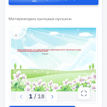
3.
«
Махаббат» кірпіші
Мимика жест арқылы өзіңіздің бала
Материалдың қысқаша нұсқасы
деген махаббатыңызды жеткізесіз
4. «Тапқырлық» кірпіші
Мектеп сөзінің әрбір әрпінен
балаңыздың мінезін сипаттаңыз.
5«Түсінушілік»
Сурет арқылы баланың мінезін анықтау.
Бұл төбесі -жақсы көңіл күй екенін
білдіреді.Тапсырма: бір минут ішінде
дөңгелек ішіне баланың бақытты көңіл
күйін салу керекпіз және жапсыру. Үйіміз
1
/ 18
дайын.
Менің ойымша отбасы- бұл махаббат үйі,