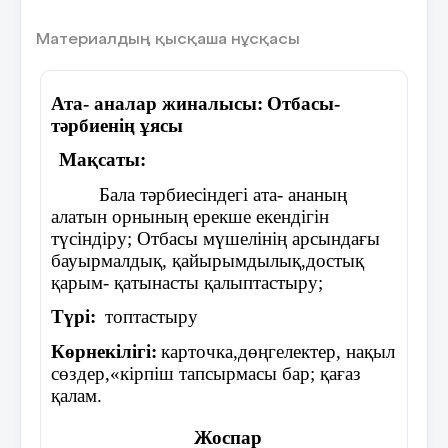
жақсыкөрмейтінтағамы
Әр топ атап шығады. Жазып даяр тұрған сөздерді
Материалдың қысқаша нұсқасы
сызықшаларға қояды.
12 слайд
Қорытынды шығарылады.
Ата- аналар жиналысы:
Отбасы-
тәрбиенің ұясы
Ата – асқар тау, ана – бауырындағы бұлақ, бала
Бала суреті ілініп тұрады.Одан әр жаққа сызықша тараған.
– жағасындағы құрақ. Әкеге қарап ұл өсер,
Мақсаты:
шешеге қарап қыз өсер Ұяда не көрсең
ұшқанда соны ілерсің Ата – баланың қорғаны
Бала тәрбиесіндегі ата- ананың
алатын орнының ерекше екендігін
түсіндіру; Отбасы мүшелінің арсындағы
бауырмалдық, қайырымдылық,достық
Үлгілі бала
қарым- қатынасты қалыптастыру;
Ұқыпты Ұстамды Мейірімді Сыпайы Білімді Мәдениетті
Түрі:
топтастыру
Үлгілі бала бейнесін жасады.
Көрнекілігі:
карточка,дөңгелектер, нақыл
сөздер,«кірпіш тапсырмасы бар; қағаз
қалам.
Т а п с ы р м а
«Ереже –қарым –қатынас негізі»
Жоспар