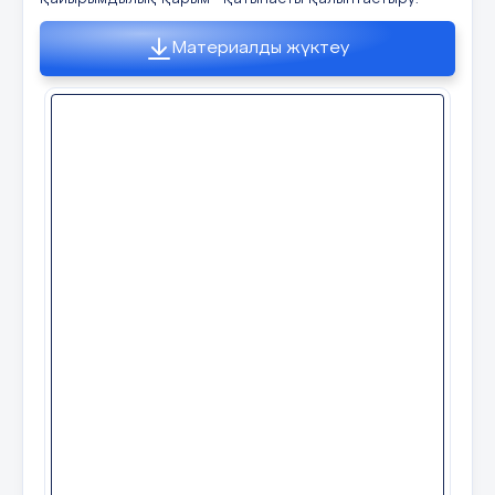
2. «Балаңызға деген сүйіспеншілік
Материалды жүктеу
деген» ойыны өткізіледі.
Баланың жан дүниесі – Бұл толып тұрған
ыдыс сияқты. Өз балаңыздың қандай
болғанын қалайсыз? Қандай қабілеттері
болғанын және сіз өзіңізден қандай
қасиетті алғанын қалайсыз?
Әрқайсыларыңыздың қолдарыңызда
жүрек бар. Сол жүректің ішіне
өздеріңіздің ойларыңызды жазып, осы
ыдыстың ішіне салып қойыңыздар және
де жазған сөздеріңізді айтып
шығуларыңыз керек. Қорыта айтқанда ата
ананың махаббаты, сүйіспеншілігі бала
үшін бақыт, Осы сезімдеріңіз арқылы
баланың өз орнын таба білуге
үйретесіздер.