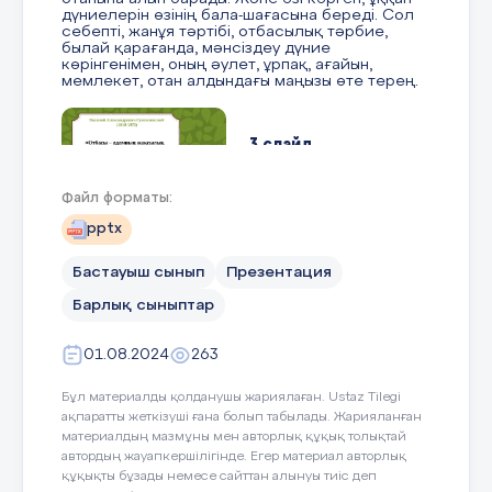
дүниелерін өзінің бала-шағасына береді. Сол
себепті, жанұя тәртібі, отбасылық тәрбие,
былай қарағанда, мәнсіздеу дүние
көрінгенімен, оның әулет, ұрпақ, ағайын,
мемлекет, отан алдындағы маңызы өте терең.
3 слайд
Файл форматы:
Василий Александрович Сухомлинский (1918-
1970) «Отбасы – адамның жақсылық жасауға
pptx
үйренетін ең бірінші әлеуметтік ортасы»
Бастауыш сынып
Презентация
4 слайд
Барлық сыныптар
01.08.2024
263
Балалардың мінез-құлқына кері әсер ететін
ата-аналардың қарым-қатынас типтері
Бұл материалды қолданушы жариялаған. Ustaz Tilegi
•Орынсыз қамқорлық (бала ата-анасының
орынсыз қамқорлығына еті үйреніп,
ақпаратты жеткізуші ғана болып табылады. Жарияланған
дағдыланғаны сондай, өз бетімен шешім
материалдың мазмұны мен авторлық құқық толықтай
қабылдай алмайды). •Орынсыз жұмсақтық
автордың жауапкершілігінде. Егер материал авторлық
(көнгіштік) (баланың мінез- құлқын бүлдіреді,
құқықты бұзады немесе сайттан алынуы тиіс деп
басқаларға түсіністікпен қарамайды) •Орынсыз