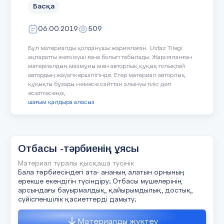
Басқа
Үстел үстінде кірпіштер жатыр. Соларды
алып үй саласыздар,бірақ салғанда жай
06.00.2019
509
салмайсызадар, артында тапсырмалар
жазылады соны орындай отырып үй
Бұл материалды қолданушы жариялаған. Ustaz Tilegi
құрамыз.Ойлануға бір - екі минут
ақпаратты жеткізуші ғана болып табылады. Жарияланған
беріледі.
материалдың мазмұны мен авторлық құқық толықтай
автордың жауапкершілігінде. Егер материал авторлық
Ойын тапсырмалары;
құқықты бұзады немесе сайттан алынуы тиіс деп
есептесеңіз,
шағым қалдыра аласыз
1.
«
Парасатты» кірпіші
Қағазды екі қатарға бөліп ата аналардың
плюс және минус жағын үш сөз арқылы
Отбасы -тәрбиенің ұясы
жеткізу, жазу, айту.
Материал туралы қысқаша түсінік
2.
«
Достық» кірпіші
Бала тәрбиесіндегі ата- ананың алатын орнының
ерекше екендігін түсіндіру; Отбасы мүшелерінің
«Үй» деген сөзді қалай түсінесіз?
арсындағы бауырмалдық, қайырымдылық, достық,
сүйіспеншілік қасиеттерді дамыту;
Мысалы: менің қорғанысым,күтетін
жер, отбасылық ұйытқысы
Материалды жүктеу