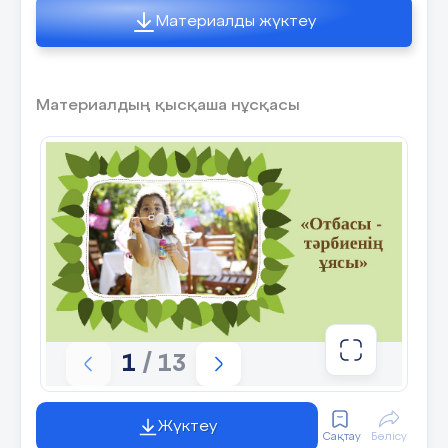
Материалды жүктеу
Материалдың қысқаша нұсқасы
1
/ 13
Жүктеу
Сақтау
Бөлісу