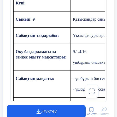
Күні:
Сынып: 9
Қатысқандар саны: Қаты
Сабақтың тақырыбы:
Ұқсас фигуралар және о
Оқу бағдарламасына
9.1.4.16
сәйкес оқыту мақсаттары:
үшбұрыш биссектрисасын
Сабақтың мақсаты:
- үшбұрыш биссектрисас
- үшбұрыш биссектрисас
Құндылықтар:
Бірлік және ынтымақ
Жүктеу
Сақтау
Бөлісу
-
Командада жұмыс істей 