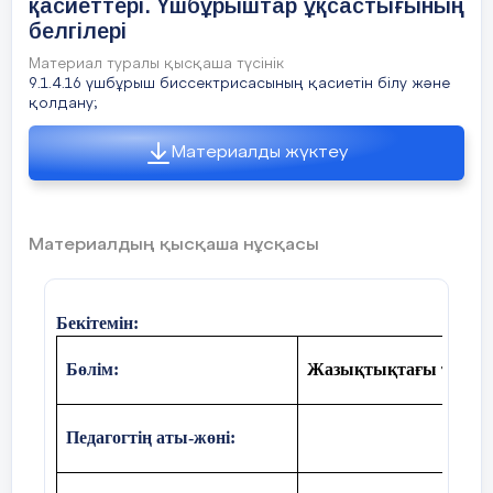
қасиеттері. Үшбұрыштар ұқсастығының
белгілері
Материал туралы қысқаша түсінік
9.1.4.16 үшбұрыш биссектрисасының қасиетін білу және
қолдану;
Материалды жүктеу
Материалдың қысқаша нұсқасы
Бекітемін:
Бөлім:
Жазықтықтағы түрлен
Педагогтің аты-жөні: