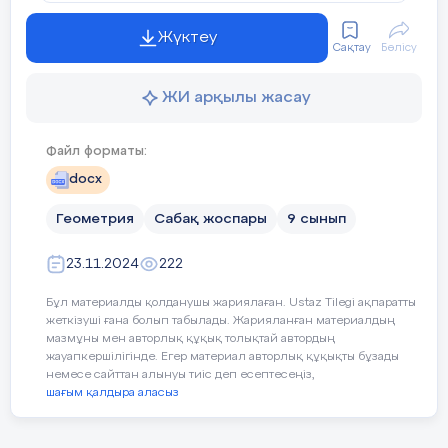
BLD үшбұрыштарын қарастырайық. М
∠
∠
ADC
,
BDL
вертикаль бұрышт
Жүктеу
△
∼
△
ACD
BLD
екі бұрышы бойынша.
Сақтау
Бөлісу
=
ЖИ арқылы жасау
, бұдан
Файл форматы:
=
docx
болады, дәлелденді.
Геометрия
Сабақ жоспары
9 сынып
Тақтаға теореманың дәлелдеуі түсіріледі әр
дәлелдемелеріне шолу жасайды, тексереді.
23.11.2024
222
Биссектрисаның ұзындығы үшбұр
Бұл материалды қолданушы жариялаған. Ustaz Tilegi ақпаратты
жеткізуші ғана болып табылады. Жарияланған материалдың
байланысты мына формуламен есептелетінін
мазмұны мен авторлық құқық толықтай автордың
жауапкершілігінде. Егер материал авторлық құқықты бұзады
немесе сайттан алынуы тиіс деп есептесеңіз,
шағым қалдыра аласыз
1.ABC үшбұрышында АК биссектрисасы жүрг