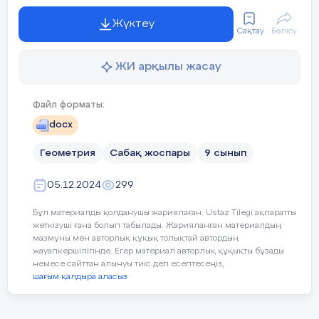
Жауабы: 2 : 1
-
Командада жұмыс істе
Жүктеу
Сақтау
Бөлісу
-Өзгелерге мейірімділі
2. АВС үшбұрышында AD биссектрисасы
№
ЖИ арқылы жасау
AC=4см, DC=2см, BD=3см болса, онда 
- Айналасындағыларға 
периметрін тап.
Файл форматы:
Әділдік және жауапк
docx
0
3. АВС үшбұрышында
∠
В
=30
,
- Басқалар үшін маңыз
№
Геометрия
Сабақ жоспары
9 сынып
бұрышының биссектрисасы АС қабырғасын
- Бастаған ісін соңына 
АВD үшбұрышының ауданын тап.
05.12.2024
299
Бұл материалды қолданушы жариялаған. Ustaz Tilegi ақпаратты
Педагогтің әрекеті
Оқушы
Уақыты/
4.
Қабырғалары әр түрліABC үшбұр
жеткізуші ғана болып табылады. Жарияланған материалдың
№
мазмұны мен авторлық құқық толықтай автордың
биссектрисасыBC қабырғасын D нүктесінд
кезеңдері
жауапкершілігінде. Егер материал авторлық құқықты бұзады
немесе сайттан алынуы тиіс деп есептесеңіз,
AB – BD =
a
, AC + CD = b екені бе
шағым қалдыра аласыз
қабырғасын тап.
Ұйымдас-
Сәлемдесу;
Мұғалі
тыру кезеңі
Сынып