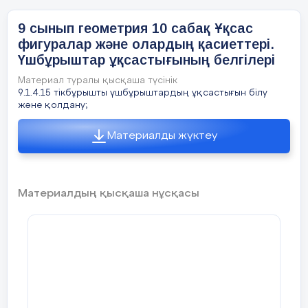
тілектерін
жағымды ахуал туындату;
9 сынып геометрия 10 сабақ Ұқсас
Сабақтың
Оқушыларды түгелдеу;
фигуралар және олардың қасиеттері.
5мин
бірге ашу
Үшбұрыштар ұқсастығының белгілері
мұғалімні
Сабақтың мақсатымен
таныстыру
Материал туралы қысқаша түсінік
9.1.4.15 тікбұрышты үшбұрыштардың ұқсастығын білу
және қолдану;
Сабақтың
Бүгінгі тақырыпты қысқаша слайдпен түсі
Материалды жүктеу
келтіреді
басы
Оқушылар:
слайдқа қарап тақырыпты түсі
жерлері болса, мұғалімнен сұрайды
Материалдың қысқаша нұсқасы
10 минут
Теорема:
Үшбұрыштың биссектрисасы қар
былайғы екі қабырғаға пропорционал кесінділ