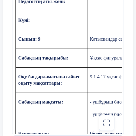
Педагогтің аты-жөні:
=
Күні:
=
Сынып: 9
Қатысқандар саны: Қ
, 6 – 2x = 4x. x = 1. АК=1см.
АВК қарастырамыз, АЕ биссектриса,
∆
Сабақтың тақырыбы:
Ұқсас фигуралар жән
=
Оқу бағдарламасына сәйкес
9.1.4.17 ұқсас фигур
,
оқыту мақсаттары:
=
Сабақтың мақсаты:
- үшбұрыш биссектри
,
- үшбұрыш биссектри
=
Құндылықтар:
Бірлік және ынтымақ