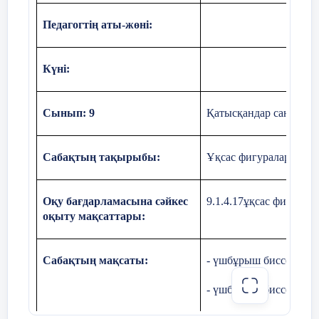
Педагогтің аты-жөні:
Монументтің биіктігін
Күні:
айнаның көмегімен қалай
есептеуге болады?
Сынып: 9
Қатысқандар саны: Қа
2
№
44
№
1
№
Сабақтың тақырыбы:
Ұқсас фигуралар және
Ертіс әлемдегі ең ұзын ,
Қазақстандағы ең ірі өзеннің
Теорема:
Үшбұрыштың биссектрисасы қа
бірі және Шығыс Қазақстан
іргелес екі қабырғаға пропорционал кесін
Оқу бағдарламасына сәйкес
9.1.4.17ұқсас фигурал
мен Павлодар
оқыту мақсаттары:
облыстарынның негізгі су
Оқушыларды жұпқа біріктіріптеореманы
жолы. Ертістің ұзындығы
4248км құрайды. Бұл Обь
үшбұрышы және оның
Сабақтың мақсаты:
- үшбұрыш биссектрис
өзенінің ұзындығынан асады.
Павлодар қаласындағы Ертіс
биссектрисы үшін жазуды ұсыну.
- үшбұрыш биссектрис
өзенінің көрінісі кескінделген.
Жергілікті жерде АВС және