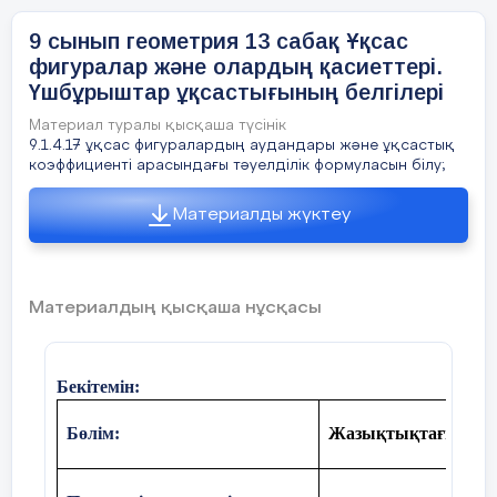
үшбұрыш қабырғалары ВС = 18, АС = 15, АВ
9 сынып геометрия 13 сабақ Ұқсас
биссектрисасын тап
фигуралар және олардың қасиеттері.
Үшбұрыштар ұқсастығының белгілері
Сабақтың
1.
АВС үшбұрышында СВ, СА, АВ қабыр
№
Материал туралы қысқаша түсінік
4см, 3см, 2см-ге тең. В бұрышының биссек
9.1.4.17 ұқсас фигуралардың аудандары және ұқсастық
коэффициенті арасындағы тәуелділік формуласын білу;
ортасы
бастап есептегенде қандай қатынаста бөлін
Шешуі:
Материалды жүктеу
25минут
Материалдың қысқаша нұсқасы
Бекітемін:
Сызба жұмысының есеп шартына сай
Бөлім:
Жазықтықтағы түрл
АВС, ВК биссектриса, қасиеті бойынша:
∆