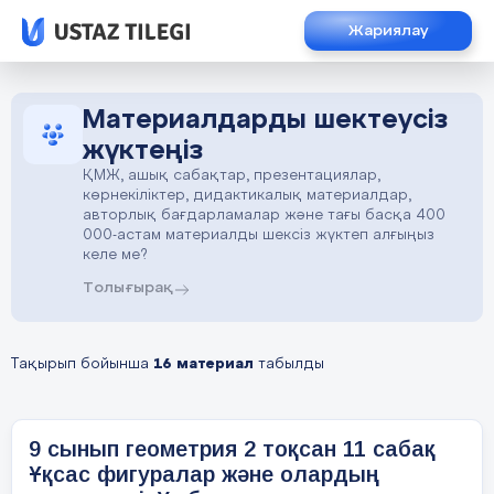
Жариялау
Материалдарды шектеусіз
жүктеңіз
ҚМЖ, ашық сабақтар, презентациялар,
көрнекіліктер, дидактикалық материалдар,
авторлық бағдарламалар және тағы басқа 400
000-астам материалды шексіз жүктеп алғыңыз
келе ме?
Толығырақ
Тақырып бойынша
16 материал
табылды
9 сынып геометрия 2 тоқсан 11 сабақ
Ұқсас фигуралар және олардың