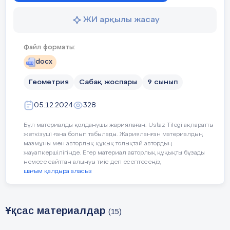
ЖИ арқылы жасау
-Өзгелерге мейірімділік,
- Айналасындағыларға кө
Файл форматы:
docx
Әділдік және жауапкерш
Геометрия
Сабақ жоспары
9 сынып
- Басқалар үшін маңызды
- Бастаған ісін соңына де
05.12.2024
328
Бұл материалды қолданушы жариялаған. Ustaz Tilegi ақпаратты
жеткізуші ғана болып табылады. Жарияланған материалдың
Педагогтің әрекеті
Оқушыны
Уақыты/
мазмұны мен авторлық құқық толықтай автордың
жауапкершілігінде. Егер материал авторлық құқықты бұзады
кезеңдері
немесе сайттан алынуы тиіс деп есептесеңіз,
шағым қалдыра аласыз
Ұйымдас-
Сәлемдесу;
Мұғалімм
Ұқсас материалдар
тыру
(15)
Сыныпта 
Сыныптағы оқушылардың
кезеңі
туындату,
көңіл күйлерін сұрап,