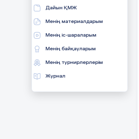
Дайын ҚМЖ
Менің материалдарым
Менің іс-шараларым
Менің байқауларым
Менің турнирлерлерім
Журнал