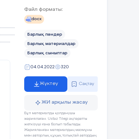
Файл форматы:
docx
................
................
Барлық пәндер
...........
Барлық материалдар
Барлық сыныптар
04.04.2022
320
Жүктеу
Сақтау
ЖИ арқылы жасау
Бұл материалды қолданушы
жариялаған. Ustaz Tilegi ақпаратты
жеткізуші ғана болып табылады.
Жарияланған материалдың мазмұны
мен авторлық құқық толықтай автордың