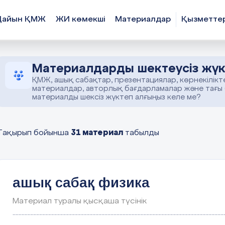
Дайын ҚМЖ
ЖИ көмекші
Материалдар
Қызметте
Материалдарды шектеусіз жүк
ҚМЖ, ашық сабақтар, презентациялар, көрнекілікт
материалдар, авторлық бағдарламалар және тағы
материалды шексіз жүктеп алғыңыз келе ме?
31 материал
Тақырып бойынша
табылды
ашық сабақ физика
Материал туралы қысқаша түсінік
.............................................................................................................................................
.............................................................................................................................................