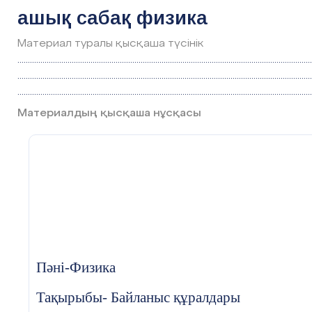
ашық сабақ физика
Материал туралы қысқаша түсінік
.............................................................................................................................................
.............................................................................................................................................
.............................................................................................................................................
Материалдың қысқаша нұсқасы
Пәні-Физика
2022-2023
Тақырыбы- Байланыс құралдары