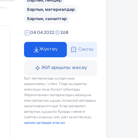
Барлық пәндер
.......
Барлық материалдар
Барлық сыныптар
04.04.2022
268
Жүктеу
Сақтау
ЖИ арқылы жасау
Бұл материалды қолданушы
жариялаған. Ustaz Tilegi ақпаратты
жеткізуші ғана болып табылады.
Жарияланған материалдың мазмұны
мен авторлық құқық толықтай автордың
жауапкершілігінде. Егер материал
авторлық құқықты бұзады немесе
сайттан алынуы тиіс деп есептесеңіз,
шағым қалдыра аласыз