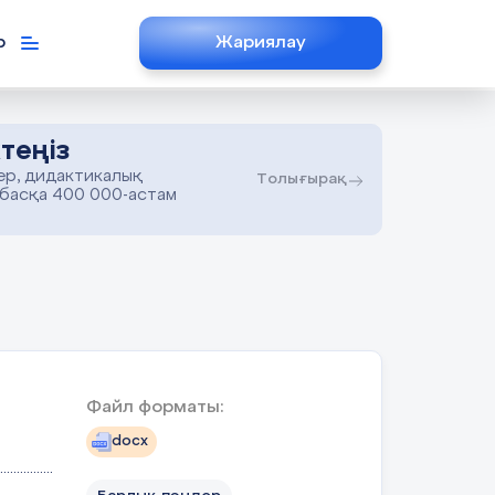
р
Жариялау
теңіз
ер, дидактикалық
Толығырақ
 басқа 400 000-астам
Файл форматы:
docx
................
................