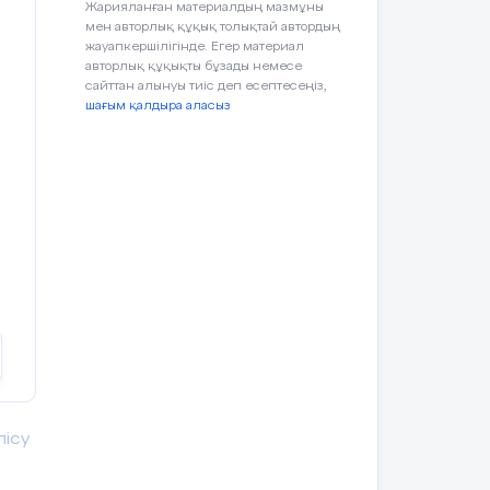
Жарияланған материалдың мазмұны
мен авторлық құқық толықтай автордың
жауапкершілігінде. Егер материал
авторлық құқықты бұзады немесе
сайттан алынуы тиіс деп есептесеңіз,
.
шағым қалдыра аласыз
ым
ын
) —
,
і,
ныс
 —
с
қ
-
н
лісу