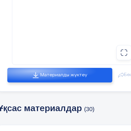
Бө
Материалды жүктеу
Ұқсас материалдар
(30)