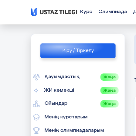
Курс
Олимпиада
Кіру / Тіркелу
Қауымдастық
Жаңа
ЖИ көмекші
Жаңа
Ойындар
Жаңа
Менің курстарым
Менің олимпиадаларым