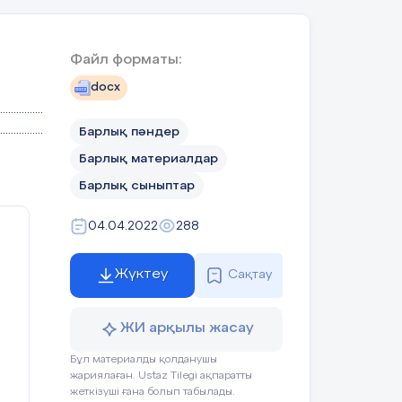
Файл форматы:
docx
................
................
Барлық пәндер
ай
Барлық материалдар
да
Барлық сыныптар
04.04.2022
288
,
Жүктеу
Сақтау
ЖИ арқылы жасау
Бұл материалды қолданушы
жариялаған. Ustaz Tilegi ақпаратты
жеткізуші ғана болып табылады.