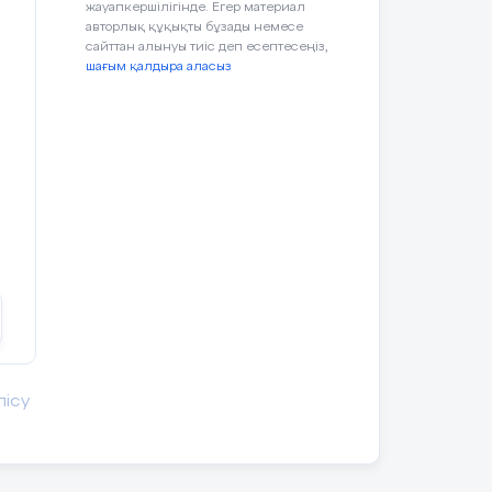
жауапкершілігінде. Егер материал
авторлық құқықты бұзады немесе
) —
сайттан алынуы тиіс деп есептесеңіз,
шағым қалдыра аласыз
ныс
с
қ
де,
лісу