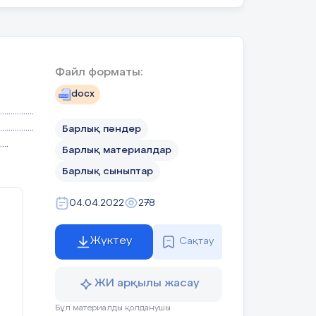
де,
р
Файл форматы:
docx
е
................
................
Барлық пәндер
....
Барлық материалдар
с
Барлық сыныптар
ай
04.04.2022
278
да
Жүктеу
Сақтау
у
ЖИ арқылы жасау
,
Бұл материалды қолданушы