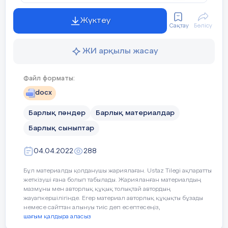
ауызша, сондай-ақ, от, дабыл, қада,
белгі арқылы жеткізілген. Қоғамдағы
Жүктеу
өзгерістер мен дамуға, тех.
Сақтау
Бөлісу
жетістіктерге орай Байланыс
құралдары жетіле түсті. 18 ғасырдың
ЖИ арқылы жасау
аяғында оптикалық телеграф пайда
болды. 19 ғасырда сым бойымен тез
Файл форматы:
хабар бере алатын телеграф
аппараттары шықты. 1837 жылы
docx
сызық пен нүкте (код) арқылы тұтас
Барлық пәндер
Барлық материалдар
сөздерді бере алатын Морзе
аппаратын, 1876 жылы телефон, 1895
Барлық сыныптар
жылы радиобайланыс құралы ойлап
табылды. Техника құрал-
04.04.2022
288
жабдықтарының сипатына қарай
Бұл материалды қолданушы жариялаған. Ustaz Tilegi ақпаратты
Байланыс почта және электрлік
жеткізуші ғана болып табылады. Жарияланған материалдың
Байланыс болып бөлінеді. Почта
мазмұны мен авторлық құқық толықтай автордың
Байланысы арқылы хат, газет, журнал,
жауапкершілігінде. Егер материал авторлық құқықты бұзады
немесе сайттан алынуы тиіс деп есептесеңіз,
бандероль, т.б. жеткізіп беру және
шағым қалдыра аласыз
ақша аудару қызметтері атқарылады.