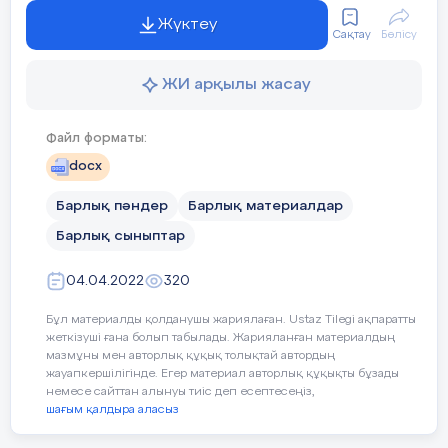
қазіргі заманда өте кең тараған.
Жүктеу
Сақтау
Бөлісу
3)сәйкестілік,сілтеме,байланыстарды
редакциялау кезінде — символ/
ЖИ арқылы жасау
символ, символ/адрес немесе адрес/
адрес типінің сәйкестілігі;
Файл форматы:
кибернетикалық жүйе жайында —
әсер, ықпал; мәліметтерді қашықтан
docx
өндеу желісіндегі мәліметтерді
Барлық пәндер
Барлық материалдар
жеткізу құралдарының жиынтығы;
объектілер арасындағы қатынас;
Барлық сыныптар
программалық модульдердің
әрекетгестік механизмі; гипермәтіннің
04.04.2022
320
белгіленген элементі; сол элементті
Бұл материалды қолданушы жариялаған. Ustaz Tilegi ақпаратты
тышқанмен басқару арқылы мәтіннің
жеткізуші ғана болып табылады. Жарияланған материалдың
басқа бөлігіне ауысу; желілердегі
мазмұны мен авторлық құқық толықтай автордың
байланыс түйіні; екі байланыс
жауапкершілігінде. Егер материал авторлық құқықты бұзады
немесе сайттан алынуы тиіс деп есептесеңіз,
торабын жалғастыру жабдығы.
шағым қалдыра аласыз