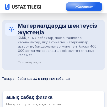
Жариялау
Материалдарды шектеусіз
жүктеңіз
ҚМЖ, ашық сабақтар, презентациялар,
көрнекіліктер, дидактикалық материалдар,
авторлық бағдарламалар және тағы басқа 400
000-астам материалды шексіз жүктеп алғыңыз
келе ме?
Толығырақ
Тақырып бойынша
31 материал
табылды
ашық сабақ физика
Материал туралы қысқаша түсінік