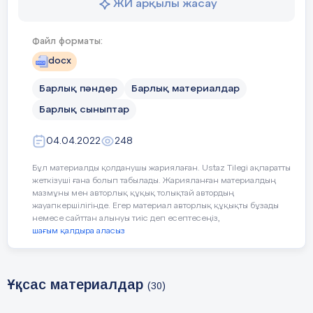
ЖИ арқылы жасау
ететін халық шаруашылығының бір
саласы. Ерте кезде хабар жаяу
Файл форматы:
жүргінші немесе салтатты кісі арқылы
ауызша, сондай-ақ, от, дабыл, қада,
docx
белгі арқылы жеткізілген. Қоғамдағы
Барлық пәндер
Барлық материалдар
өзгерістер мен дамуға, тех.
жетістіктерге орай Байланыс
Барлық сыныптар
құралдары жетіле түсті. 18 ғасырдың
аяғында оптикалық телеграф пайда
04.04.2022
248
болды. 19 ғасырда сым бойымен тез
Бұл материалды қолданушы жариялаған. Ustaz Tilegi ақпаратты
хабар бере алатын телеграф
жеткізуші ғана болып табылады. Жарияланған материалдың
аппараттары шықты. 1837 жылы
мазмұны мен авторлық құқық толықтай автордың
сызық пен нүкте (код) арқылы тұтас
жауапкершілігінде. Егер материал авторлық құқықты бұзады
немесе сайттан алынуы тиіс деп есептесеңіз,
сөздерді бере алатын Морзе
шағым қалдыра аласыз
аппаратын, 1876 жылы телефон, 1895
жылы радиобайланыс құралы ойлап
табылды. Техника құрал-
Ұқсас материалдар
жабдықтарының сипатына қарай
(30)
Байланыс почта және электрлік