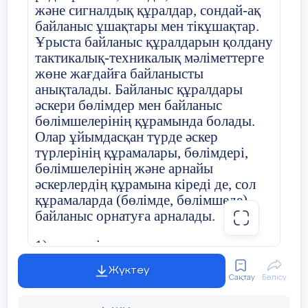
және сигналдық құралдар, сондай-ақ
байланыс ұшақтары мен тікұшақтар.
Ұрыста байланыс құралдарын қолдану
тактикалық-техникалық мәліметтерге
жөне жағдайға байланысты
анықталады. Байланыс құралдары
әскери бөлімдер мен байланыс
бөлімшелерінің құрамында болады.
Олар ұйымдасқан түрде әскер
түрлерінің құрамалары, бөлімдері,
бөлімшелерінің және арнайы
әскерлердің құрамына кіреді де, сол
құрамаларда (бөлімде, бөлімшеде)
байланыс орнатуға арналады.
1) әр түрлі техникалық құралдар
арқылы ақпарат беру және қабылдау;
Жүктеу
Сақтау
Бөлісу
2) почта, телефон, телеграф, радио,
т.б. хабарын таратуды қамтамасыз