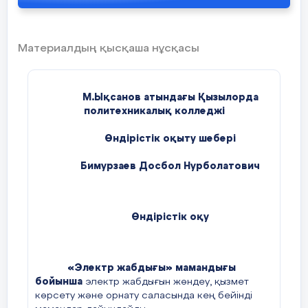
Материалдың қысқаша нұсқасы
М.Ықсанов атындағы Қызылорда
политехникалық колледжі
Өндірістік оқыту шебері
Бимурзаев Досбол Нурболатович
Өндірістік оқу
«Электр жабдығы» мамандығы
бойынша
электр жабдығын жөндеу, қызмет
көрсету және орнату саласында кең бейінді