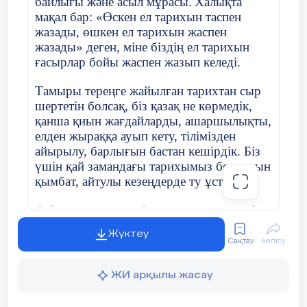
байлығы және асыл мұрасы.
Халықта
мақал бар: «Өскен ел тарихын таспен
Күні:
23
.
10
.2021
жазады, өшкен ел тарихын жаспен
жазады» деген, міне біздің ел тарихын
ғасырлар бойы жаспен жазып келеді.
Сынып:8Б
Қатысушылар с
Тамыры тереңге жайылған тарихтан сыр
шертетін болсақ, біз қазақ не көрмедік,
Сынып сағатының тақырыбы
Буллинг жә
қанша қиын жағдайларды, ашаршылықты,
елден жыраққа ауып кету, тілімізден
«Ақтөбе орта мектебі» КММ 5 «Ә»
айырылу, барлығын бастан кешірдік. Біз
касс оқушысы
Тәрбие жұмысының бағыты
Интеллекту
үшін қай замандағы тарихымыз болмасын
тәрбиелеу
қымбат, айтулы кезеңдерде ту ұстаған
Жайықбай Нұрай Рысбековнаға
бабаларымыздың барлығы да құрметті.
Мақсаты
«Буллинг» 
Исатай, Махамбеттер патшалық Ресейдің
Жүктеу
озбыр саясатына қасқайып қарсы тұра
Жасөспірімд
Сақтау
Бөлісу
МІНЕЗДЕМЕ
білді. Сан зұлматты өткерген еліміз ұлт-
намысқа ти
азаттық көтеріліске келгенде де тосылып
ЖИ арқылы жасау
қарап қалған жоқ. Бұл күрестер азаттық
Сынып ұжым
үшін өткен сан күрестің соңы емес еді.
көрсете біл