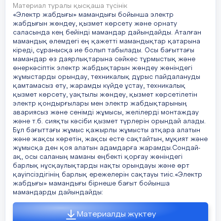
Материал туралы қысқаша түсінік
«Электр жабдығы» мамандығы бойынша электр
жабдығын жөндеу, қызмет көрсету және орнату
саласында кең бейінді мамандар дайындайды. Аталған
мамандық әлемдегі ең қажетті мамандықтар қатарына
кіреді, сұранысқа ие болып табылады. Осы бағыттағы
мамандар өз даярлықтарына сәйкес тұрмыстық және
өнеркәсіптік электр жабдықтарын жөндеу жөніндегі
жұмыстарды орындау, техникалық дұрыс пайдалануды
қамтамасыз ету, жарамды күйде ұстау, техникалық
қызмет көрсету, уақтылы жөндеу, қызмет көрсетілетін
электр қондырғылары мен электр жабдықтарының
авариясыз және сенімді жұмысы, желілерді монтаждау
және т.б. сияқты кәсіби қызмет түрлерін орындай алады.
Бұл бағыттағы жұмыс қажырлы жұмысты атқара алатын
және жақсы көретін, жақсы есте сақтайтын, мұқият және
жұмысқа ден қоя алатын адамдарға жарамды.Сондай-
ақ, осы саланың маманы еңбекті қорғау жөніндегі
барлық нұсқаулықтарды нақты орындауы және өрт
қауіпсіздігінің барлық ережелерін сақтауы тиіс.«Электр
жабдығы» мамандығы бірнеше бағыт бойынша
мамандарды дайындайды:
Материалды жүктеу