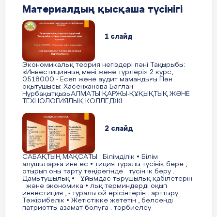
класс оқушысы
сияқты қиындықтарға тап болуы мүмкін.
Материалдың қысқаша түсінігі
Бердіғали Таңсұлу Жидебайқызына
Бұл мамандықтың кемшілігі жоғары
жауапкершілікте, кейде қолайсыз еңбек
жағдайында.
1 слайд
мінездеме
Электриктің
жұмысы - үнемі жетілуге
тамаша мүмкіндік. Өйткені сала бір орында
Экономикалық теория негіздері пәні Тақырыбы:
тұрмай, әрқашан инновациялық
«Инвестицияның мәні және түрлері» 2 курс,
технологиялармен толығып отырады.
0518000 - Есеп және аудит мамандығы Пән
Бердіғали таңсұлу Жидебайқызы 27.02.2007
оқытушысы: Хасенханова Бағлан
жылы дүниеге келген, Птицевод, уч 146 үйде
НұрбақытқызыАЛМАТЫ ҚАРЖЫ-ҚҰҚЫҚТЫҚ ЖӘНЕ
ТЕХНОЛОГИЯЛЫҚ КОЛЛЕДЖІ
тұрады. Таңсұлу т толық отбасында
тәрбиеленуде. Әкесі, Құрман Бекнұр
Тайбекұлы,15.08.1979 жылы туылған,
2 слайд
ЖШС«КазНұрГаз» электрик болып жұмыс
жасайды. Анасы, Сатыгалиева Улзипа
Темирханкызы, 21.07.1980 жылы туылған,
САБАҚТЫҢ МАҚСАТЫ : Білімділік • Білім
алушыларға инв ес • тиция туралы түсінік бере ,
жұмыссыз.
отырып оны тарту төңірегінде түсін ік беру .
Дамытушылық • - Ұйымдас тырушылық қабілетерін
және экономика • лық терминдерді оқып
Қайрат
Ақтөбе орта мектебінде 10-кластан бастап
инвестиция , - туралы ой өрісінтерін . арттыру
оқиды. Сабақ үлгерімі орташа. Гуманитарлық
Тәжірибелік • Жетістікке жететін , белсенді
патриотты азамат болуға . тәрбиелеу
бағытындағы пәндерге ынталы. Қызыға оқитын