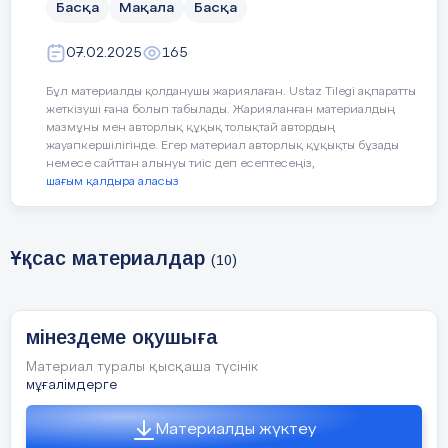
Басқа
Мақала
Басқа
- электромонтер (салалар бойынша түрлері)
07.02.2025
165
- техник-электрик.
Бұл материалды қолданушы жариялаған. Ustaz Tilegi ақпаратты
Кәсіп/мамандық сипаттамасы:
жеткізуші ғана болып табылады. Жарияланған материалдың
мазмұны мен авторлық құқық толықтай автордың
Кез келген қазіргі заманғы өндіріс қызмет
жауапкершілігінде. Егер материал авторлық құқықты бұзады
көрсету, оның техникалық жай-күйін сақтау,
немесе сайттан алынуы тиіс деп есептесеңіз,
ақаусыз және қауіпсіз жұмыс істеуі қажет
шағым қалдыра аласыз
электр жабдығынсыз істей алмайды, сондай-ақ
электр жабдығының жұмысын бақылау қажет.
Сондықтан «Электромеханикалық айналымға
Ұқсас материалдар
техникалық қызмет көрсету, жөндеу және
(10)
пайдалану (түрлері мен салалары бойынша)»
мамандығы бойынша түлектер кез келген
салада қажет.
мінездеме оқушыға
Колледждің оқу шеберханаларында оқу кезінде
Материал туралы қысқаша түсінік
студенттер электр және электромеханикалық
мұғалімдерге
жабдықтарды баптауды, реттеуді және
тексеруді, оны заманауи бақылау-өлшеу
Материалды жүктеу
аспаптарын пайдалана отырып