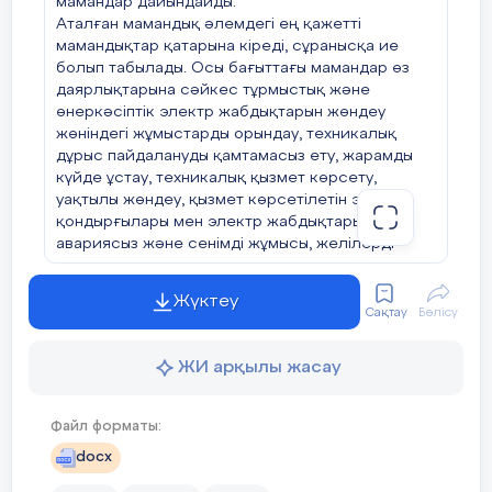
мамандар дайындайды.
Аталған мамандық әлемдегі ең қажетті
мамандықтар қатарына кіреді, сұранысқа ие
болып табылады. Осы бағыттағы мамандар өз
даярлықтарына сәйкес тұрмыстық және
өнеркәсіптік электр жабдықтарын жөндеу
жөніндегі жұмыстарды орындау, техникалық
дұрыс пайдалануды қамтамасыз ету, жарамды
күйде ұстау, техникалық қызмет көрсету,
уақтылы жөндеу, қызмет көрсетілетін электр
қондырғылары мен электр жабдықтарының
авариясыз және сенімді жұмысы, желілерді
монтаждау және т.б. сияқты кәсіби қызмет
түрлерін орындай алады.
Жүктеу
Бұл бағыттағы жұмыс қажырлы жұмысты атқара
Сақтау
Бөлісу
алатын және жақсы көретін, жақсы есте
сақтайтын, мұқият және жұмысқа ден қоя
ЖИ арқылы жасау
алатын адамдарға жарамды.Сондай-ақ, осы
саланың маманы еңбекті қорғау жөніндегі
барлық нұсқаулықтарды нақты орындауы және
Файл форматы:
өрт қауіпсіздігінің барлық ережелерін сақтауы
docx
тиіс.«Электр жабдығы» мамандығы бірнеше
бағыт бойынша мамандарды дайындайды: