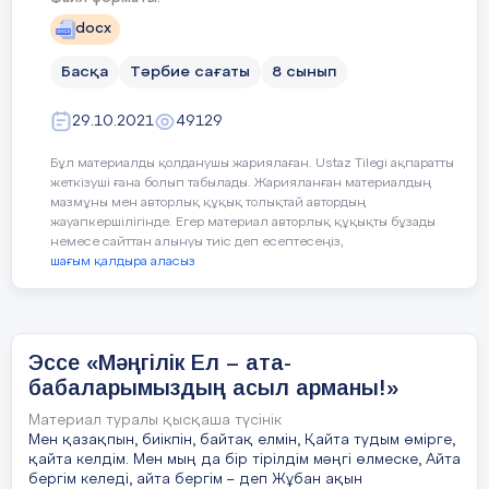
Сагандыкова Асем Тыныштыковна
2,2 триллион теңгеге жеткен. Ел бойынша ең көп
жұмыссыз.
docx
инвестицияны — 365,8 млрд теңгемен Атырау
облысының жобалары алып тұр, одан кейінгі
орынды — 310,4 млрд теңгемен Нұр- Сұлтан
Басқа
Тәрбие сағаты
8 сынып
Ақтөбе орта мектебінде 5-кластан бастап
қаласы алды. Алматының негізгі капиталына
құйылған инвестиция — 284,4 млрд теңге. Ал,
оқиды. Сабақ үлгерімі жақсы. Қызыға
Қарағандыға 220,6 млрд теңге және Ақтөбе
29.10.2021
49129
оқитын пәндері: ағылшын, информатика,
облысына 146,7 млрд теңге инвестиция
тартылған.
тарих. Сабақтан бос уақытында футбол
Бұл материалды қолданушы жариялаған. Ustaz Tilegi ақпаратты
секциясына қатысады.
17 слайд
жеткізуші ғана болып табылады. Жарияланған материалдың
мазмұны мен авторлық құқық толықтай автордың
Қазақстанға тартылған тікелей шетелдік
Алиханның мінезі ашық, жайдарлы,
жауапкершілігінде. Егер материал авторлық құқықты бұзады
инветициялар 2013-2019ж аралы ғында
көпшіл, кластастарының арасында сыйлы.
немесе сайттан алынуы тиіс деп есептесеңіз,
шағым қалдыра аласыз
18 слайд
Үлкенді сыйлап, кішіге қамқор бола
біледі.
ҚР идустрия және инфрақұрылымдық даму
министірлігі деректері бойынша есептеулер
Мектеп шараларына белсене қатысып қана
19 слайд
Эссе «Мәңгілік Ел – ата-
қоймай, мектеп өміріне жауапкершілікпен
2018-2019 жылдардағы инвестиция көлемі
қарайды. Сынып ішінде туып жатқан
бабаларымыздың асыл арманы!»
қиындықтарды тез шеше біліп, қолдау
20 слайд
Материал туралы қысқаша түсінік
көрсетуге дайын тұрады. Оқу барысында
Мен қазақпын, биікпін, байтақ елмін, Қайта тудым өмірге,
білім деңгейі жақсы, себебі интернет
қайта келдім. Мен мың да бір тірілдім мәңгі өлмеске, Айта
21 слайд
желісінен керекті ақпараттарды қарағанды
бергім келеді, айта бергім – деп Жұбан ақын