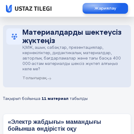
Жариялау
Материалдарды шектеусіз
жүктеңіз
ҚМЖ, ашық сабақтар, презентациялар,
көрнекіліктер, дидактикалық материалдар,
авторлық бағдарламалар және тағы басқа 400
000-астам материалды шексіз жүктеп алғыңыз
келе ме?
Толығырақ
Тақырып бойынша
11 материал
табылды
«Электр жабдығы» мамандығы
бойынша өндірістік оқу