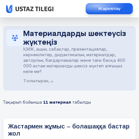
Жариялау
Материалдарды шектеусіз
жүктеңіз
ҚМЖ, ашық сабақтар, презентациялар,
көрнекіліктер, дидактикалық материалдар,
авторлық бағдарламалар және тағы басқа 400
000-астам материалды шексіз жүктеп алғыңыз
келе ме?
Толығырақ
Тақырып бойынша
11 материал
табылды
Жастармен жұмыс – болашаққа бастар
жол