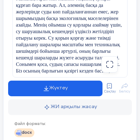
барлық озық технологияның үлгісі болып
құрғап бара жатыр. Ал, әлемнің басқа да
отырған латын әліпбиіне көшу – еліміздің
7.
Мамандық таңдауға
жерлерінде суды көп пайдаланғаннан емес, жер
өркендеуі, жаңғыруы үшін үлкен рухани
етеді?
шарымыздың басқа экологиялық мәселелерінен
өзгеріс. Латын әліпбиін енгізу –
азайды. Менің ойымша су қорлары азаймау үшін,
халқымыздың білім, мәдениет, өнер,
8
Сенің таңдаған м
су шаруашылық кешендері үздіксіз жетілдіріп
экономика салаларының дамуына тағы бір
ұнайды.Бірақ досың
отыруы керек. Су қорын қорғау және тиімді
серпіліс әкелетін дара жол. Бұл жолда
жарамайды.Досыңның
пайдалану шаралары масштабы мен техникалық
латиницаға көшу – тиімді әрекет. Бұл
ренжиді.Сенің әреке
шешімдері бойынша әртүрлі, оның барлығы
әрекет қазақ ұлтының болашағы, еліміздің
кешенді шараларды жүзеге асыруды талап етеді.
9
Саған көптеген ма
өркендеуі үшін жасалып отырған дүние,
Сонымен қоса, судың сапасы нашарламау керек.
қайсысын таңдарыңд
ұлттық кодымызды сақтап, ұлт ретінде
Біз осының барлығын қазіргі кезден бастап,
ұстаздарың өзің біл 
дамуымызға жол ашады. Латын
болашаққа суды және тағы басқа маңызды
заттарды жақсы қалпында қалдыруға міндеттіміз
графикасына көшу жаңғыруға айқын
Жүктеу
деп ойлаймын!!!
серпін береріне кәміл сенеміз!
Сақтау
Бөлісу
II.Негізгі бөлім
Елбасы Нұрсұлтан Н
сұранысқа ие болат
Қостанай қаласы,
ЖИ арқылы жасау
ойын білдірген бола
болатын мамандықт
С.Мәуленов атындағы гимназия
орнына жасанды инте
Файл форматы:
Алайда, жасанды ин
биология пәні мұғалімі, магистр
docx
аламайтын мамандық
Абильдинова М.Ж