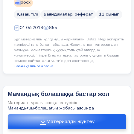
docx
Қазақ тілі
Баяндамалар, реферат
11 сынып
01.06.2018
855
Бұл материалды қолданушы жариялаған. Ustaz Tilegi ақпаратты
жеткізуші ғана болып табылады. Жарияланған материалдың
мазмұны мен авторлық құқық толықтай автордың
жауапкершілігінде. Егер материал авторлық құқықты бұзады
немесе сайттан алынуы тиіс деп есептесеңіз,
шағым қалдыра аласыз
Мамандық болашаққа бастар жол
Материал туралы қысқаша түсінік
Мамандығым-болашағым жобасы аясында
Материалды жүктеу