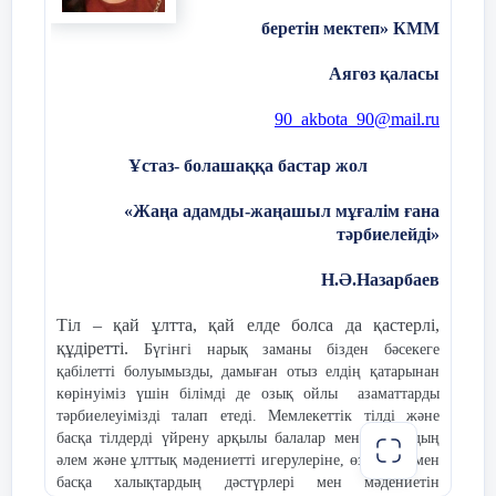
етті. Қоғамдағы белсенді, жауапкершілігі мол
азамат болып қалыптасуға үлкен серпін берді.
беретін мектеп» КММ
Жастармен жұмыс – бұл жай қызмет емес, бұл –
ел болашағы.
Аягөз қаласы
90
_
akbota
_90@
mail
.
ru
Ұстаз- болашаққа бастар жол
«Жаңа адамды-жаңашыл мұғалім ғана
тәрбиелейді»
Н.Ә.Назарбаев
Тіл – қай ұлтта, қай елде болса да қастерлі,
құдіретті.
Бүгінгі нарық заманы бізден бәсекеге
қабілетті болуымызды, дамыған отыз елдің қатарынан
көрінуіміз үшін білімді де озық ойлы азаматтарды
тәрбиелеуімізді талап етеді. Мемлекеттік тілді және
басқа тілдерді үйрену арқылы балалар мен жастардың
әлем және ұлттық мәдениетті игерулеріне, өз халқы мен
басқа халықтардың дәстүрлері мен мәдениетін