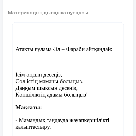
Материалдың қысқаша нұсқасы
Атақты ғұлама Әл – Фараби айтқандай:
Ісім оңсын десеңіз,
Сол істің маманы болыңыз.
Даңқым шықсын десеңіз,
Көпшіліктің адамы болыңыз"
Мақсаты:
- Мамандық таңдауда жауапкершілікті
қалыптастыру.