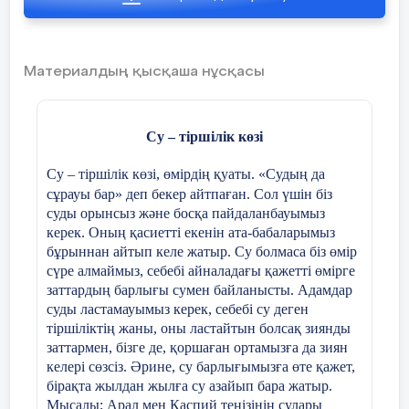
айтпаған болар. Сон
жұмыстары өңірімізде де қазақ тілін
өзіміздің қоғам ,ха
латын әліпбиіне кезең-кезеңмен көшіруге
борышымызды , мінде
арналған жоспарға сәйкес жүзеге
қажет.
Материалдың қысқаша нұсқасы
асырылатын болады.Аталған жұмыстарды
тез арада тиянақты атқарсақ, бұл
Енді 3 топқа бөліні
қойылған сұрақ оң шешім табады.
берейік
Әліпбиді ауыстыру аса маңызды іс,
Су – тіршілік көзі
сондықтан басталып отырған
1
..Болашақта қанда
Су – тіршілік көзі, өмірдің қуаты. «Судың да
халықаралық конференция жұмысы осы
қалайсыңдар?
сұрауы бар» деп бекер айтпаған. Сол үшін біз
маңызды мәселенің теориялық және
суды орынсыз және босқа пайдаланбауымыз
практикалық сұрақтарын ортаға салуға,
2
.
Не себепті бұл м
керек. Оның қасиетті екенін ата-бабаларымыз
сарапшы-ғалымдарымыздың пікірлерімен
бұрыннан айтып келе жатыр. Су болмаса біз өмір
3
.
.Ата анаңыздың ы
бөлісуге, ортақ шешім қабылдауға
сүре алмаймыз, себебі айналадағы қажетті өмірге
бағытталып отыр. Соның ішінде латын
заттардың барлығы сумен байланысты. Адамдар
4
.Бұл маман иесі бо
графикасына ертерек көшкен туыстас
суды ластамауымыз керек, себебі су деген
тереңдетіліп оқыты
түркі тілдес елдердің тәжірибесі, шетелдік
тіршіліктің жаны, оны ластайтын болсақ зиянды
ғалымдардың осы мәселеге қатысты
заттармен, бізге де, қоршаған ортамызға да зиян
5.
Жаксы маман иесі 
салиқалы пікірлеріне құлақ түреміз.
келері сөзсіз. Әрине, су барлығымызға өте қажет,
6.
Қазіргі заман тала
бірақта жылдан жылға су азайып бара жатыр.
Қайта жаңғыру заманындағы
маманы болу үшін н
Мысалы; Арал мен Каспий теңізінің сулары