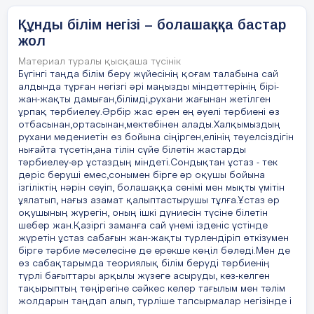
оқытушыларды тарту қажет. Кез келген ортанқол
Құнды білім негізі – болашаққа бастар
мектептің балаларға ең жоғары деңгейде шет
жол
тілін оқып үйренуіне жағдай жасайтындай
дәрежеге қол жеткізуіміз міндет” - деп ерекше
Материал туралы қысқаша түсінік
атап көрсеткен.
Бүгінгі таңда білім беру жүйесінің қоғам талабына сай
алдында тұрған негізгі әрі маңызды міндеттерінің бірі-
Елбасымыздың «Үш тілділікті жүзеге асыру
жан-жақты дамыған,білімді,рухани жағынан жетілген
ұрпақ тәрбиелеу.Әрбір жас өрен ең әуелі тәрбиені өз
бағдарламасы» бойынша қазіргі кезде еліміздегі
отбасынан,ортасынан,мектебінен алады.Халқымыздың
ұстаздар ағылшын тілін меңгеруде. Мен ағылшын
рухани мәдениетін өз бойына сіңірген,елінің тәуелсіздігін
тілін мемлекеттік бағдарлама бойынша
нығайта түсетін,ана тілін сүйе білетін жастарды
«Professional Development Centre» компаниясынан
тәрбиелеу-әр ұстаздың міндеті.Сондықтан ұстаз - тек
оқып, өз біліктілігмді шыңдап жатқаныма өте
дәріс беруші емес,сонымен бірге әр оқушы бойына
қуаныштымын. Себебі, жас маман ретінде бұл
ізгіліктің нәрін сеуіп, болашаққа сенімі мен мықты үмітін
ұялатып, нағыз азамат қалыптастырушы тұлға.Ұстаз әр
курстың маған үйреткені көп. Жас ұрпақты
оқушының жүрегін, оның ішкі дүниесін түсіне білетін
бәсекеге қабілетті ұрпақ ретінде тәрбиелеп, білім
шебер жан.Қазіргі заманға сай үнемі ізденіс үстінде
нәрімен сусындандыру үшін, болашаққа нық
жүретін ұстаз сабағын жан-жақты түрлендіріп өткізумен
сеніммен қарайтындай сенім беру үшін ұстаздың
бірге тәрбие мәселесіне де ерекше көңіл бөледі.Мен де
жан-жақты білімі, тәжірибесі және заман
өз сабақтарымда теориялық білім беруді тәрбиенің
талабына сай үш тілді жетік меңгеруі керек. Егер
түрлі бағыттары арқылы жүзеге асыруды, кез-келген
тақырыптың төңірегіне сәйкес келер тағылым мен тәлім
біз өз болашағымызды жарқын көргіміз келсе осы
жолдарын таңдап алып, түрліше тапсырмалар негізінде і
жолдан таймай, мемлекеттің бізге берген әр