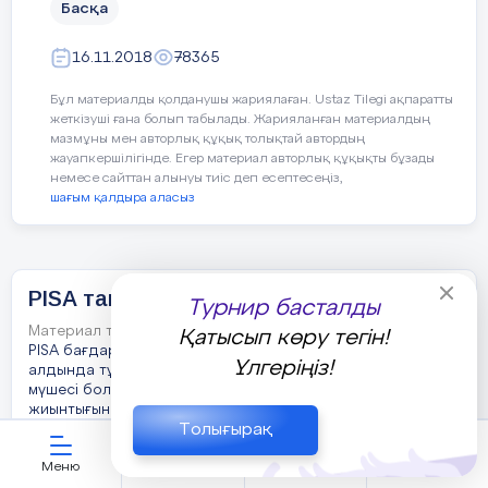
Басқа
нені қалаймын? Бес 
елестетемін? Барлық
отырып, болашақ ма
16.11.2018
78365
мәлімет алуға тырыс
мамандық иелерінің 
Бұл материалды қолданушы жариялаған. Ustaz Tilegi ақпаратты
жеткізуші ғана болып табылады. Жарияланған материалдың
көру үшін сол кәсіп
мазмұны мен авторлық құқық толықтай автордың
танысуға шығыңыз.
жауапкершілігінде. Егер материал авторлық құқықты бұзады
немесе сайттан алынуы тиіс деп есептесеңіз,
Сұранысты да наза
шағым қалдыра аласыз
Болашақ мамандығы
қаншалықты бағалан
Қарапайым жол: бос
PISA тапсырмалары
байқауларда, интерн
Турнир басталды
сайытында қандай м
Материал туралы қысқаша түсінік
Қатысып көру тегін!
екендігін қараңыз. 
PISA бағдарламасы міндетті білім алуды аяқтаудың
Үлгеріңіз!
алдында тұрған оқушылардың қоғамның толыққанды
жүргізген болжамда
мүшесі болу үшін қажетті белгілі бір білім мен машықтар
мәліметтерді ескере
жиынтығын қаншалықты жақсы меңгергенін бағалауды
мамандығыңызға қай
Толығырақ
көздейді. Басқаша айтқанда, оқушылардың ересек
қалай даярлайтынын
өмірге араласуға дайындық дәрежесі бағаланады.PISA
Меню
ЖИ көмекші
Қауымдастық
Кабинет
тесті «Оқушылар мен студенттер қазіргі заманғы
Мамандар не дейді