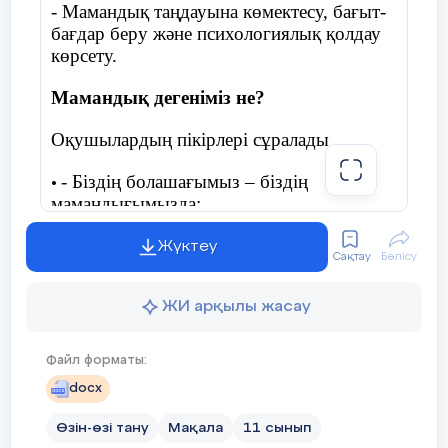
- Мамандық таңдауына көмектесу, бағыт-
бағдар беру және психологиялық қолдау
көрсету.
Мамандық дегеніміз не?
Оқушылардың пікірлері сұралады
- Біздің болашағымыз – біздің
•
мамандығымызда;
- адамның болашаққа апаратын жолы;
Жүктеу
•
Сақтау
Бөлісу
- адамның алдағы уақытқа қойған
•
ЖИ арқылы жасау
мақсатының бірі;
- мамандық бойынша адам жұмыс
•
Файл форматы:
істейді;
docx
- оқуды бітіргеннен кейін таңдайтын
•
Өзін-өзі тану
Мақала
11 сынып
мамандық;