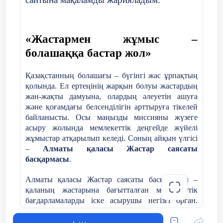
«
Жастармен жұмыс –
болашаққа бастар жол
»
Қазақстанның болашағы – бүгінгі жас ұрпақтың
қолында. Ел ертеңінің жарқын болуы жастардың
жан-жақты дамуына, олардың әлеуетін ашуға
және қоғамдағы белсенділігін арттыруға тікелей
байланысты. Осы маңызды миссияны жүзеге
асыру жолында мемлекеттік деңгейде жүйелі
жұмыстар атқарылып келеді. Соның айқын үлгісі
–
Алматы қаласы Жастар саясаты
басқармасы
.
Алматы қаласы Жастар саясаты басқармасы –
қаланың жастарына бағытталған мемлекеттік
бағдарламаларды іске асырушы негізгі орган.
Басқарманың басты мақсаты – жастарды қолдау,
олардың әлеуметтік, экономикалық, рухани және