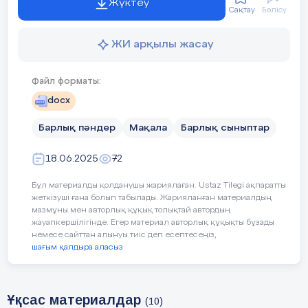
Жүктеу
Сақтау
Бөлісу
кәсіби дамуына жағдай жасау. Басқарма еліміздегі
«Жастар саясаты туралы» Заңды басшылыққа ала
отырып, Алматы қаласында жастар саясатын
ЖИ арқылы жасау
дамыту бағытында нақты жобалар мен кешенді іс-
шаралар жүргізеді. Оның ішінде: Жастардың
Файл форматы:
қоғамдық белсенділігін арттыру; Жастардың
кәсіпкерлік бастамаларына жағдай жасау;
docx
Студенттік өзін-өзі басқару ұйымдарымен жұмыс
жүргізу; Патриоттық тәрбие мен ұлттық
Барлық пәндер
Мақала
Барлық сыныптар
құндылықтарды насихаттау. Сонымен қатар,
басқарма жастар арасындағы өзекті мәселелер –
18.06.2025
72
жұмыссыздық, тұрғын үй, білім алу, мәдени
ортаға бейімделу сияқты бағыттарда нақты
Бұл материалды қолданушы жариялаған. Ustaz Tilegi ақпаратты
жеткізуші ғана болып табылады. Жарияланған материалдың
шешімдер ұсынып, түрлі мемлекеттік қолдау
мазмұны мен авторлық құқық толықтай автордың
тетіктерін үйлестіреді. Жыл сайын түрлі
жауапкершілігінде. Егер материал авторлық құқықты бұзады
форумдар, тренингтер, фестивальдер мен
немесе сайттан алынуы тиіс деп есептесеңіз,
әлеуметтік жобалар жүзеге асырылып отырады.
шағым қалдыра аласыз
Жеке тәжірибем: білім мен шабыттың тоғысуы
Ұқсас материалдар
Алматы қаласы Жастар саясаты басқармасындағы
(10)