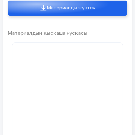
мүмкіндігін дұрыс пайдалана білуіміз керек.
Материалды жүктеу
Ұстаз болу үшін адамның бойында жігерлілік
қасиет болу керек. Жас мемлекет болғандықтан
мемлекеттің даму жолында ұстаздарға қойылатын
Материалдың қысқаша нұсқасы
талаптар көп, осы талаптарды орындау үшін де
біздерге күш-қайрат керек. Әр ұстаз алдына
келген оқушыға сенім артып, оны ел болашағы
деп қарау,дұрыс тәрбие беру, оқушының қандай
салаға бейім екенін байқау, дұрыс бағыт-бағдар
беру, міне осының барлығы бір ұстазға жүктеледі.
Ал мұндай істі жүзеге асыру үшін әрине жігерлі,
рухы мықты тұлға болу керек. «Жай мұғалім
хабарлайды, жақсы мұғалім түсіндіреді, керемет
мұғалім көрсетеді, ұлы мұғалім
шабыттандырады»-деп Ұлы ағылшын
ағартушысы Уильям Уорд айтқан екен. Мен өз
ойымды «Ұстаз- бұл ұлттың айнасы, ұрпақты
болашаққа бағыттаушы» деп қорытындылағым
келеді.