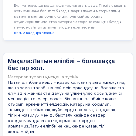
да ұзақ уақытты керек етеді, себебі он
Бұл материалды қолданушы жариялаған. Ustaz Tilegi ақпаратты
жеткізуші ғана болып табылады. Жарияланған материалдың
мыңдаған мамандықтың түрі бар. Екінші
мазмұны мен авторлық құқық толықтай автордың
– мамандық әлемін әртүрлі әдістермен
жауапкершілігінде. Егер материал авторлық құқықты бұзады
зерттеп көру. Волонтерлік қызмет атқару,
немесе сайттан алынуы тиіс деп есептесеңіз,
әскер ойындар ойнау, өзіңнің ой – өрісіңді
шағым қалдыра аласыз
әр түрлі жаттығулар арқылы
Сұрақтар:
Ендеше қонақтарымызға сөз
кезегін берейік.
Мақала:Латын әліпбиі – болашаққа
бастар жол.
1. Сіз өз мамандығыңызды қашан
таңдадыңыз, қандай маман болуды
Материал туралы қысқаша түсінік
Латын әліпбиіне көшу – қазақ халқының алға жылжуына,
армандадыңыз?
жаңа заман талабына сай өсіп-өркендеуіне, болашақта
еліміздің жан-жақты дамуына үлкен үлес қосып, жемісі
2. Мамандық таңдауда неге сүйендіңіз?
мен жеңісін әкелері сөзсіз. Біз латын әліпбиіне көше
отырып, өркениетті елдердің қатарына қосылып,
3. Мамандық таңдауда сізге ықпал болды
тіліміздегі дыбыстық жүйелерді нақ анықтап, қазақ
тілінің жазылуы мен дыбысталу кезінде сөздер
ма? Кімдердің ықпалы көбірек болды?
қолданысындағы артық кірме сөздерден
арыламыз.Латын әліпбиіне көшкенде қазақ тілі
4. Өз балаңыздың мамандық таңдауына
жоғалмайды.