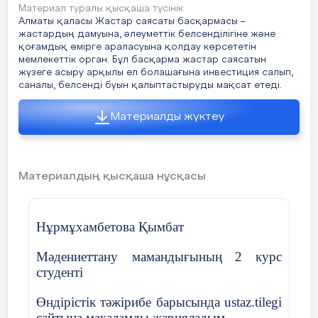
Материал туралы қысқаша түсінік
Алматы қаласы Жастар саясаты басқармасы –
жастардың дамуына, әлеуметтік белсенділігіне және
қоғамдық өмірге араласуына қолдау көрсететін
мемлекеттік орган. Бұл басқарма жастар саясатын
жүзеге асыру арқылы ел болашағына инвестиция салып,
саналы, белсенді буын қалыптастыруды мақсат етеді.
Материалды жүктеу
Материалдың қысқаша нұсқасы
Нұрмұхамбетова Қымбат
Мәдениеттану мамандығының
2
курс
студенті
Өндірістік тәжірибе барысында ust
az
.
tilegi
сайтына мақаламды жарияладым.