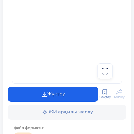
Жүктеу
Сақтау
Бөлісу
ЖИ арқылы жасау
Файл форматы: