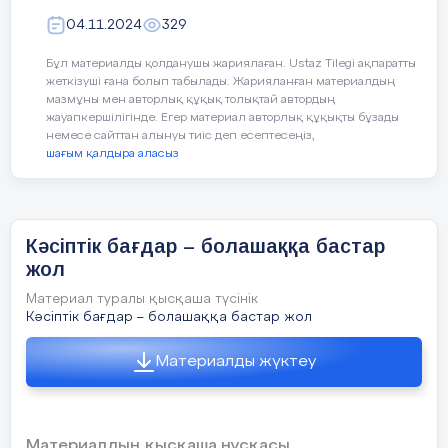
04.11.2024
329
- ол белгілі бір кәсіпке ие болу бейіндігі,
•
ұнату, таңдау, арманыңды іске асыру;
Бұл материалды қолданушы жариялаған. Ustaz Tilegi ақпаратты
жеткізуші ғана болып табылады. Жарияланған материалдың
- мамандық сөзі ол жұмыспен
•
мазмұны мен авторлық құқық толықтай автордың
сипатталады;
жауапкершілігінде. Егер материал авторлық құқықты бұзады
немесе сайттан алынуы тиіс деп есептесеңіз,
шағым қалдыра аласыз
- келешекке қойған жоспары,
•
мамандығын ойдағыдай бітірсе, игерсе
сол
Кәсіптік бағдар – болашаққа бастар
- адам жаны қалаған қабілеті бар
•
кәсіпкерлік жұмыспен айналысады.
жол
Материал туралы қысқаша түсінік
Әңгімелесу
Кәсіптік бағдар – болашаққа бастар жол
- Жақсы маман болуы үшін адам нені
Материалды жүктеу
білуі және нені үйренуі қажет?
- Сен қандай маман болуды армандайсың?
Неліктен?
Материалдың қысқаша нұсқасы