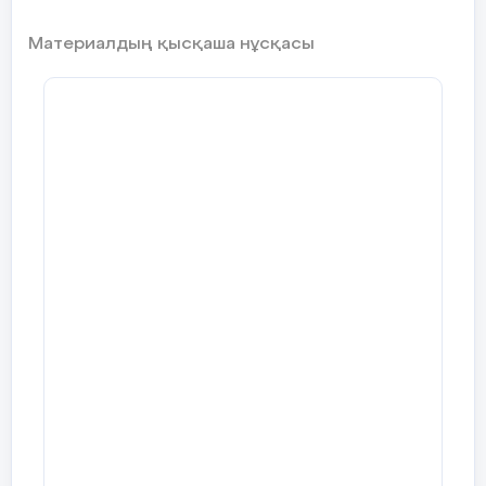
Ең ,ең жасыл.....(ба
Материалдың қысқаша нұсқасы
Ең,ең тәтті....(аспаз
Ең,ең күлкілі......(кло
Ең,ең жауапты........
Ең,ең салмақты.....(з
Ең,ең қарым қатнасы 
Ең,ең адал жан.....(д
Ал енді балалар осы 
толықтырып сұраны
өз ойларыңды білдірс
шығып өздері таңда
толығырақ ақпарат б