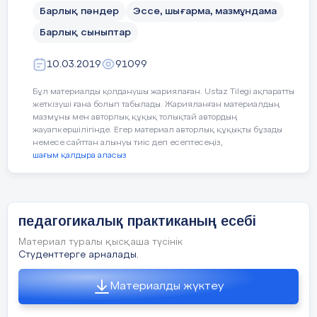
оның ішінде IT мама
Барлық пәндер
Эссе, шығарма, мазмұндама
жоғарғы санатты мұ
қызметкерлері бар.
Барлық сыныптар
Президент жастарды
мәселесіне мұқият ә
10.03.2019
91099
шақырады.
«Жұмыс таба алмай 
Бұл материалды қолданушы жариялаған. Ustaz Tilegi ақпаратты
жеткізуші ғана болып табылады. Жарияланған материалдың
айтарым, іздесең жұ
мазмұны мен авторлық құқық толықтай автордың
күтушісі болсаң да,
жауапкершілігінде. Егер материал авторлық құқықты бұзады
керек. Қазіргі уақы
немесе сайттан алынуы тиіс деп есептесеңіз,
беруге мүмкіндігі ж
шағым қалдыра аласыз
жасап шығару көздел
дейді Н.Назарбаев.
Техниканың қарқынд
ағымының секунд са
педагогикалық практиканың есебі
отыруы компьютер, I
жұмыс істейтін маман
Материал туралы қысқаша түсінік
деген сұранысты ар
Студенттерге арналады.
Ең ,ең жақсы “ой
“
Материалды жүктеу
Ең,ең ақшасы көп....