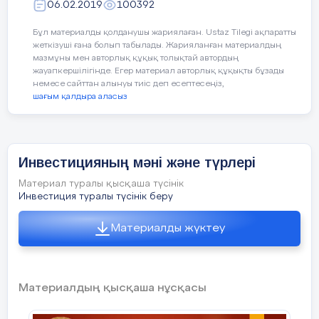
Аманкосов Арсен алдағы уақытта елін сүйер,
06.02.2019
100392
Отанға адал еңбек ететін, сенімді азамат
Бұл материалды қолданушы жариялаған. Ustaz Tilegi ақпаратты
болатынына үміт артамыз.
жеткізуші ғана болып табылады. Жарияланған материалдың
мазмұны мен авторлық құқық толықтай автордың
жауапкершілігінде. Егер материал авторлық құқықты бұзады
немесе сайттан алынуы тиіс деп есептесеңіз,
шағым қалдыра аласыз
Мектеп директоры Г.У. Габдрахманова
Класс жетекші Р.Б.Жансугирова
Инвестицияның мәні және түрлері
Материал туралы қысқаша түсінік
Инвестиция туралы түсінік беру
Материалды жүктеу
Материалдың қысқаша нұсқасы