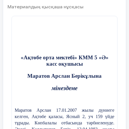
Материалдың қысқаша нұсқасы
Қызылорда қаласы, 2025
Мазмұны
«Ақтөбе орта мектебі» КММ 5 «Ә»
касс оқушысы
Маратов Арслан Берікұлына
1.Кіріспе
мінездеме
1.1 Кәсіби бағдар мектеп пен колледж
Маратов Арслан
17.01.2007 жылы дүниеге
арасындағы байланыс
келген,
Ақтөбе қ
аласы
, Ясный 2, уч 159
үйде
2.Мамандық таңдауға дайындық,бағыт-бағдар
тұрады. Көпбалалы отбасында тәрбиеленуде.
беру.