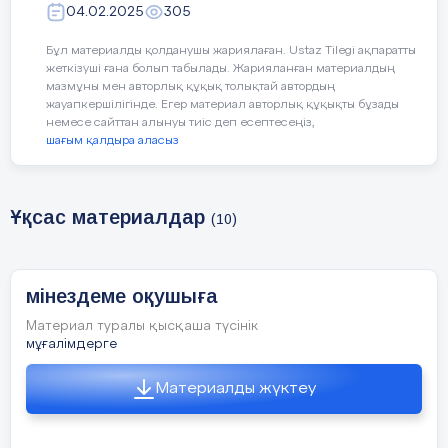
04.02.2025
305
Бұл материалды қолданушы жариялаған. Ustaz Tilegi ақпаратты
жеткізуші ғана болып табылады. Жарияланған материалдың
мазмұны мен авторлық құқық толықтай автордың
жауапкершілігінде. Егер материал авторлық құқықты бұзады
немесе сайттан алынуы тиіс деп есептесеңіз,
шағым қалдыра аласыз
Ұқсас материалдар
(10)
мінездеме оқушыға
Материал туралы қысқаша түсінік
мұғалімдерге
Материалды жүктеу