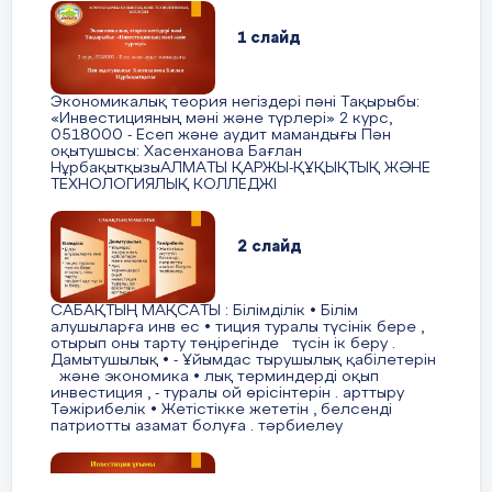
Бердіғали Таңсұлу Жидебайқызына
-Кәсіптік білім беру жүйесін дамытудың басым
1 слайд
мінездеме
бағыттарын айқындату;
-Кәсіби міндеттерді іске асыруда оқытудың
Экономикалық теория негіздері пәні Тақырыбы:
инновациялық әдіс-тәсілдерін қолдана
«Инвестицияның мәні және түрлері» 2 курс,
0518000 - Есеп және аудит мамандығы Пән
Бердіғали таңсұлу Жидебайқызы 27.02.2007
отырып,озық тәжірбиемен бөлісу.
оқытушысы: Хасенханова Бағлан
жылы дүниеге келген, Птицевод, уч 146 үйде
НұрбақытқызыАЛМАТЫ ҚАРЖЫ-ҚҰҚЫҚТЫҚ ЖӘНЕ
ТЕХНОЛОГИЯЛЫҚ КОЛЛЕДЖІ
тұрады. Таңсұлу т толық отбасында
тәрбиеленуде. Әкесі, Құрман Бекнұр
Тайбекұлы,15.08.1979 жылы туылған,
2 слайд
ЖШС«КазНұрГаз» электрик болып жұмыс
жасайды. Анасы, Сатыгалиева Улзипа
Темирханкызы, 21.07.1980 жылы туылған,
САБАҚТЫҢ МАҚСАТЫ : Білімділік • Білім
алушыларға инв ес • тиция туралы түсінік бере ,
жұмыссыз.
отырып оны тарту төңірегінде түсін ік беру .
Дамытушылық • - Ұйымдас тырушылық қабілетерін
және экономика • лық терминдерді оқып
Қайрат
Ақтөбе орта мектебінде 10-кластан бастап
инвестиция , - туралы ой өрісінтерін . арттыру
оқиды. Сабақ үлгерімі орташа. Гуманитарлық
Тәжірибелік • Жетістікке жететін , белсенді
патриотты азамат болуға . тәрбиелеу
бағытындағы пәндерге ынталы. Қызыға оқитын
пәндері: тарих, әдебиет.
3 слайд