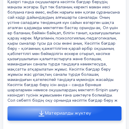
Қазіргі таңда оқушыларға кәсіптік бағдар берудің
маңызы жоғары. Бұл тек баланың керекті маман иесі
болуына ғана емес, еңбек нарығы мен қоғам сұранысына
сай кадр дайындаудың алғышарты саналады. Оның
үстіне саладағы тенденция күн сайын өзгерген шақта
аталған қадамды мектептен бастау орынды-ақ. Ол үшін
әр баланың бейімін байқап, білігін танып, қызығушылығын
қарау керек. Мұғалімнің психологиялық-педагогикалық
қыры сыналар тұсы да осы екені анық. Кәсіптік бағдар
беру – қоғамның қажеттілігіне қарай әрбір оқушының
қабілеттілігі мен бейімділігін ескере отырып, кәсіпке
қызығушылығын қалыптастыруға және болашақ
мамандығын саналы түрде таңдауға көмектесуде,
мақсатты атқарылатын жұмыс. Кәсіптік бағдар беру
жұмысы жас ұрпақтың саналы түрде болашақ
мамандығын қателеспей таңдауға мүмкіндік жасайды.
Кәсіптік бағдар беру ісін анда – санда бірнеше
шаралармен немесе оқушылардың мектепті бітіріп шығу
кезіндегі түсінік жұмысымен ғана шектеуге болмайды.
Сол себепті біздің оқу орнында кәсіптік бағдар беру ж
Материалды жүктеу