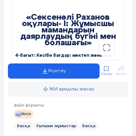
«Сексенәлі Раханов
оқулары- І: Жұмысшы
мамандарын
даярлаудың бүгіні мен
болашағы»
4-бағыт: Кәсіби бағдар: м
ектеп және
колледж
Жүктеу
Сақтау
Бөлісу
ЖИ арқылы жасау
Өндірістік оқыту шебері: Маханбетова
Файл форматы:
Салтанат Серікқызы
docx
Басқа
Ғылыми жұмыстар
Басқа