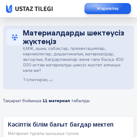
Жариялау
Материалдарды шектеусіз
жүктеңіз
ҚМЖ, ашық сабақтар, презентациялар,
көрнекіліктер, дидактикалық материалдар,
авторлық бағдарламалар және тағы басқа 400
000-астам материалды шексіз жүктеп алғыңыз
келе ме?
Толығырақ
Тақырып бойынша
11 материал
табылды
Кәсіптік білім бағыт бағдар мектеп
Материал туралы қысқаша түсінік