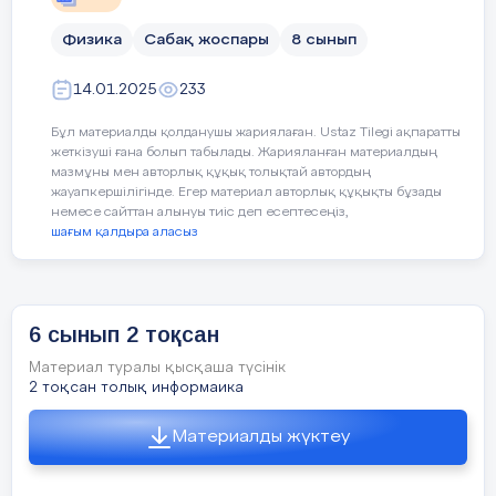
Оқушылар сабақтың
Физика
Сабақ жоспары
8 сынып
мақсатын анықтайды.
Сабақтың барысы:
14.01.2025
233
Сабақ кезеңі/
Педагогтің іс-
Оқушының іс-
әрекеті
әрекеті
Бұл материалды қолданушы жариялаған. Ustaz Tilegi ақпаратты
І.Білу кезеңі.
«Жасырын
Уақыты
жеткізуші ғана болып табылады. Жарияланған материалдың
сұрак» әдісі арқылы
мазмұны мен авторлық құқық толықтай автордың
Оқушылар
жауапкершілігінде. Егер материал авторлық құқықты бұзады
оқушылар ұяшықтарда
физкалық
немесе сайттан алынуы тиіс деп есептесеңіз,
Сабақтың
Оқушылармен
Сұрақтарға
Де
жасырылған сұрақтарды
құбылысға
шағым қалдыра аласыз
басы
сәлемдесу,
жауап беру
табады.
мысалдар
Қорытынды жасау
-Э
оқушыларды
арқылы
келтіріп,
Әр түрлі заттарға әрекет ететі
10 минут
бі
түгелдеу.
қызығушы
түрлерін
Оқушылардың
ажыратады
Қандай күш күнделікті өмірде жи
6 сынып 2 тоқсан
-Қ
лығы
сабаққа
т
дайындығын
Жұптық тапсырма
Материал туралы қысқаша түсінік
оянады,
2 тоқсан толық информаика
тексеру.
-Э
білімін
Күшті килоНьютонмен өрнекте:
Оқушылардың
ке
көрсетеді.
Материалды жүктеу
назарын сабаққа
п
12500Н,500Н,10Н,0,5Н
аудару.
аж