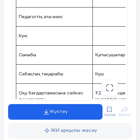
Педагогтің аты-жөні:
Күні:
Сыныбы:
Қатысушылар саны: 
Сабақтың тақырыбы:
Күш
Оқу бағдарламасына сәйкес
7.2.2.2 – күнделікті
оқу мақсаты
мысалдар келтіру
Жүктеу
Сақтау
Бөлісу
Сабақтың мақсаты:
Күш ұғымын түс
алады, күштің бе
ЖИ арқылы жасау
Күш әсерлерінің