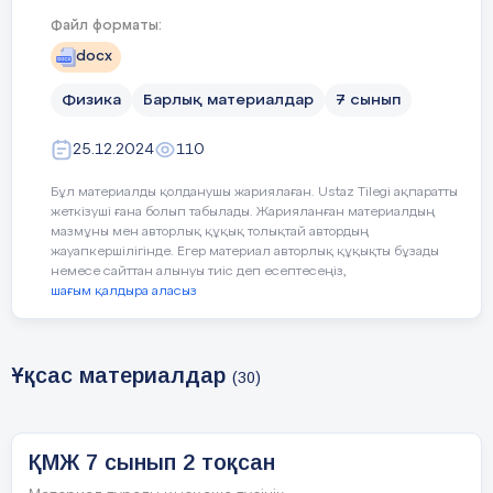
талдай алады.(
Файл форматы:
түсірілетіндігі
docx
Бірлік және ын
Физика
Барлық материалдар
7 сынып
Құндылықтарға баулу
тапсырмаларды 
жұмыстың нәтиж
25.12.2024
110
Бұл материалды қолданушы жариялаған. Ustaz Tilegi ақпаратты
Жасампаздық ж
жеткізуші ғана болып табылады. Жарияланған материалдың
жүргізу,практи
мазмұны мен авторлық құқық толықтай автордың
құралдармен жұ
жауапкершілігінде. Егер материал авторлық құқықты бұзады
немесе сайттан алынуы тиіс деп есептесеңіз,
шағым қалдыра аласыз
Сабақтың барысы:
Ұқсас материалдар
(30)
Сабақ
кезеңі/
ҚМЖ 7 сынып 2 тоқсан
Уақыты