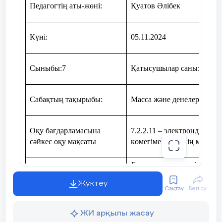
Педагогтің аты-жөні:
Қуатов Әлібек
Берілген мәтіндерді балалар оқып ала
5 мин.
«Жариялау» әдісі арқылы үй тапсырма
Күні:
05.11.2024
«Жариялау»
Инерция, пайдасы мен зиянын айту.
әдісі
Сыныбы:7
Қатысушылар саны: Қатыс
Жаңа сабақ
Сабақтың тақырыбы:
Масса және денелердің ма
Оқу бағдарламасына
7.2.2.11 – электронды, сер
сәйкес оқу мақсаты
көмегімен дененің массас
Барлық оқушылар істей а
Сабақтың мақсаты:
мағынасын түсінеді,белг
Жүктеу
біледі
Сақтау
Бөлісу
Көптеген оқушылар іст
өлшеу тәсілдерін айта алад
ЖИ арқылы жасау