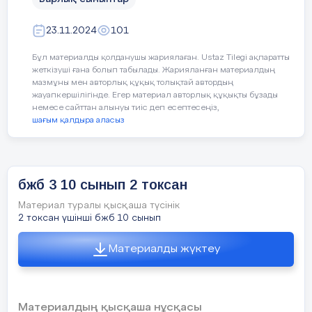
«Электр тогы»
Сұрақ 2: Еркін түсу
23.11.2024
101
тақырыбындағы
Галилей өз ұйғарымын денелерді ауасы
бейнематериал
Бұл материалды қолданушы жариялаған. Ustaz Tilegi ақпаратты
ІІІ.Қолдану.
Оқушылар
көрсету.
жеткізуші ғана болып табылады. Жарияланған материалдың
кестедегі
мазмұны мен авторлық құқық толықтай автордың
Қозғалыстың түрлерін
құралдар
жауапкершілігінде. Егер материал авторлық құқықты бұзады
Сабақтың
ажырата алады
немесе сайттан алынуы тиіс деп есептесеңіз,
бойынша,
Сабақтың
Мағынаны тану
Оқушылар
Де
ортасы.
Ой қозғау арқылы жаңа
шағым қалдыра аласыз
тәжірибе
ортасы
жұмысты
Оны тек 80 жыл өткеннен соң жүзеге а
сабақты ашу
жасайды.
(I) жеке жұмыс
).
-Э
құрылымдауға
7 мин
20 минут
Төмендегі
па
үйренеді.
А) Ньютон В) Торричели С)Архимед Д)
сүрақтардың
бжб 3 10 сынып 2 токсан
-Э
мағынасын ашу
тү
- Электр тогы
Материал туралы қысқаша түсінік
Сұрақ 3: Еркін түсу
деген не? Электр
2 токсан үшінші бжб 10 сынып
-Т
тогының пайда
бі
болу шарттары
Материалды жүктеу
Алайда күнделік
Жа
- Электр тогының
әрекеті
Материалдың қысқаша нұсқасы