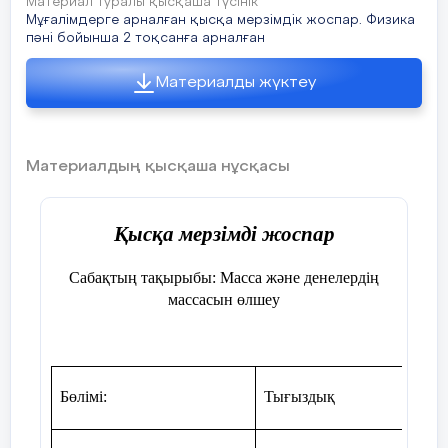
Материал туралы қысқаша түсінік
Мұғалімдерге арналған қысқа мерзімдік жоспар. Физика
Сабақтың
Ұйымдастыру кезеңі
пәні бойынша 2 тоқсанға арналған
басы
Оқушылармен амандасу, түгендеу, саб
Материалды жүктеу
«Біртұтас тәрбие бағдарламасындағы 
5 мин.
«Бірлік және ынтымақ» құндылығы
Материалдың қысқаша нұсқасы
Қысқа мерзімді жоспар
Топқа бөлу : «Қол күрес» топқа бөлінед
Сабақтың тақырыбы: Масса және денелердің
массасын өлшеу
1-топ:
«Теоретиктер» тобы
2-топ:
Бөлімі:
Тығыздық
«Практиктер тобы»