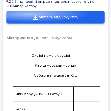
7.2.2.2 – күнделікті өмірден күштердің әрекет етуіне
мысалдар келтіру
Материалды жүктеу
Материалдың қысқаша нұсқасы
Оқу ісінің меңгерушісі:
________________
Қысқа мерзімді жоспар
Сабақтың тақырыбы: Күш
Білім беру ұйымының атауы:
Бөлімі: