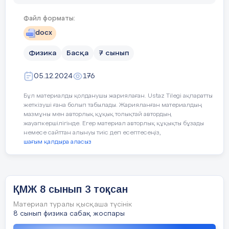
электронды, серіппелі иін
массасын өлшейді
Файл форматы:
Кейбір оқушылар істей ала
docx
данасының массасын анықт
Физика
Басқа
7 сынып
Сабақтың
Топтық тапсырма «Жаңа сабақ»
масса терминінің 
ортасы.
05.12.2024
176
Бағалау критерийлері
І топтың тапсырмасы:
айтады
15мин
Бұл материалды қолданушы жариялаған. Ustaz Tilegi ақпаратты
Күш дегеніміз не?
Тұрмыстық мысалда
жеткізуші ғана болып табылады. Жарияланған материалдың
бірліктерге келтіре а
мазмұны мен авторлық құқық толықтай автордың
Күш қандай шама?
жауапкершілігінде. Егер материал авторлық құқықты бұзады
немесе сайттан алынуы тиіс деп есептесеңіз,
электронды, серіппе
Күштің өлшем бірлігі?
шағым қалдыра аласыз
дененің массасын өл
ІІ топтың тапсырмасы:
Берілген дененің бір дана
ұсынады
Күштің белгілінуі?
ҚМЖ 8 сынып 3 тоқсан
Күш бірлігі кімнің құрметіне аталған
Материал туралы қысқаша түсінік
Құндылықтарға баулу
Шығармашылық және сын 
8 сынып физика сабақ жоспары
қатынас жасау, көзқараст
Күшті өлшейтін құрал?