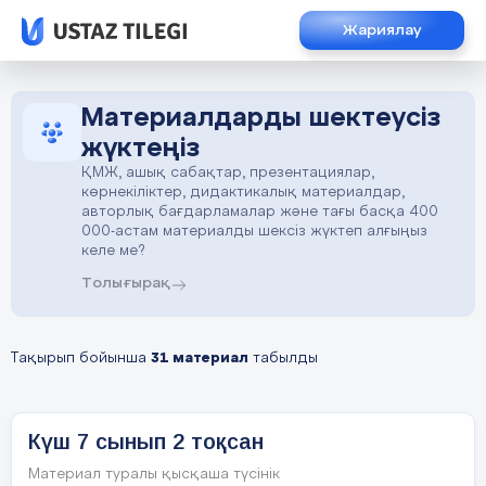
Жариялау
Материалдарды шектеусіз
жүктеңіз
ҚМЖ, ашық сабақтар, презентациялар,
көрнекіліктер, дидактикалық материалдар,
авторлық бағдарламалар және тағы басқа 400
000-астам материалды шексіз жүктеп алғыңыз
келе ме?
Толығырақ
Тақырып бойынша
31 материал
табылды
Күш 7 сынып 2 тоқсан
Материал туралы қысқаша түсінік