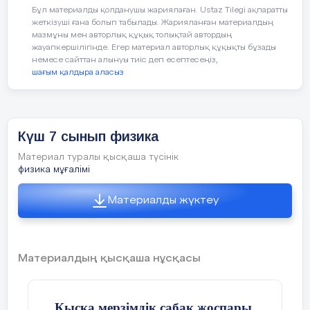
соңы.
Маған не қиын
Бұл материалды қолданушы жариялаған. Ustaz Tilegi ақпаратты
«Күш білімде
-
Білім кітапта»
Рефлекция
жеткізуші ғана болып табылады. Жарияланған материалдың
болды, не қиын
мазмұны мен авторлық құқық толықтай автордың
болмады.
6 .Кристалдық тор
жауапкершілігінде. Егер материал авторлық құқықты бұзады
Оқушылар бүгінгі
немесе сайттан алынуы тиіс деп есептесеңіз,
10мин
сабақ туралы өз
шағым қалдыра аласыз
пікірлерін
стикерге жазып,
кестеге іледі.
Бағалау
Са
7
. Конденсация
жа
Күш 7 сынып физика
ба
8. Деформация
Материал туралы қысқаша түсінік
Дескрипторларға
физика мұғалімі
сүйене отырып
Көмек
Жақсы
Бәрі
керек
түсіндім
білем
оқушылар өз
Материалды жүктеу
Бағалау
білімдерін
жұптасып бағалау
Рефлексия.
критерий арқылы
Материалдың қысқаша нұсқасы
бағалау
Аяқталмаған
(3)
сөйлем әдісі
Қысқа мерзімдік сабақ жоспары.
Үй