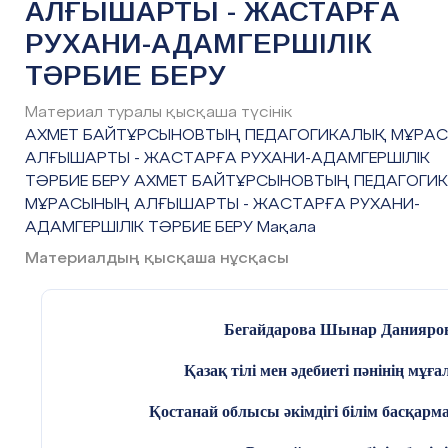
АЛҒЫШАРТЫ - ЖАСТАРҒА
РУХАНИ-АДАМГЕРШІЛІК
ТӘРБИЕ БЕРУ
Материал туралы қысқаша түсінік
АХМЕТ БАЙТҰРСЫНОВТЫҢ ПЕДАГОГИКАЛЫҚ МҰРА
АЛҒЫШАРТЫ - ЖАСТАРҒА РУХАНИ-АДАМГЕРШІЛІК
ТӘРБИЕ БЕРУ АХМЕТ БАЙТҰРСЫНОВТЫҢ ПЕДАГОГИ
МҰРАСЫНЫҢ АЛҒЫШАРТЫ - ЖАСТАРҒА РУХАНИ-
АДАМГЕРШІЛІК ТӘРБИЕ БЕРУ Мақала
Материалдың қысқаша нұсқасы
Бегайдарова Шынар Данияро
Қазақ тілі мен әдебиеті пәнінің мұға
Қостанай облысы әкімдігі білім басқарм