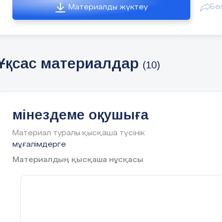
Бө
Материалды жүктеу
Қазақстан Республикасында білім берудің түйі
құндылықтары мен мақсаттары мектеп түлектерінің бі
деңгейін арттыруға, инновациялар мен көшбасшылы
іске асыру үшін қажетті дағдыларды қалыптастыру
ғалымдар мен жаңашыл педагогтардың педагогика
Ұқсас материалдар
(10)
мұрасын ескере отырып, мектептегі білім беру мазм
арқылы ұлттық бірегейлікті дамытуға бағытталған.
Қазақстанның инновациялық педагогика
идеяларының дамуы бастауыш мектептің, педагогика
мінездеме оқушыға
баспасөздің, жоғары білім беру жүйесінің мәселеле
көтеріп, мазмұнын, оқыту әдістері мен нысандарын, өске
Материал туралы қысқаша түсінік
ұрпақты рухани – эстетикалық тәрбиелеуді жетілдір
мұғалімдерге
Ахмет Байтұрсыновтың есімімен байланысты. 
проблемалар өзекті болып табылады, өйткені Қазақстан
Материалдың қысқаша нұсқасы
білім беру жүйесі бүгінде әлемдік білім беру кеңістіг
бағдарланған. Күрескер және гуманист, ол өз Отаны
нағыз азаматын тәрбиелеуге лайықты еркін мектеп, 
тілінде білім беретін мектеп құруға шақырды. Өз хал
білімді деп көруді армандаған А.Байтұрсыновтың "Қаза