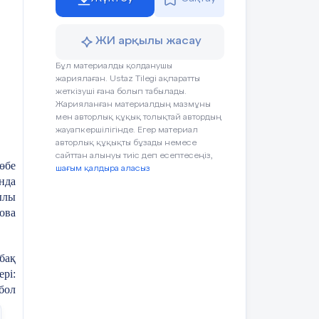
лық
ның
деп
ЖИ арқылы жасау
ын,
лық
Бұл материалды қолданушы
тер
жариялаған. Ustaz Tilegi ақпаратты
дың
жеткізуші ғана болып табылады.
ға,
Жарияланған материалдың мазмұны
мен авторлық құқық толықтай автордың
ды.
жауапкершілігінде. Егер материал
ген
авторлық құқықты бұзады немесе
зды
сайттан алынуы тиіс деп есептесеңіз,
ері
өбе
шағым қалдыра аласыз
ның
нда
ары
ылы
рда
ова
еге
ек?
шін
бақ
 ие
рі:
бол
нын