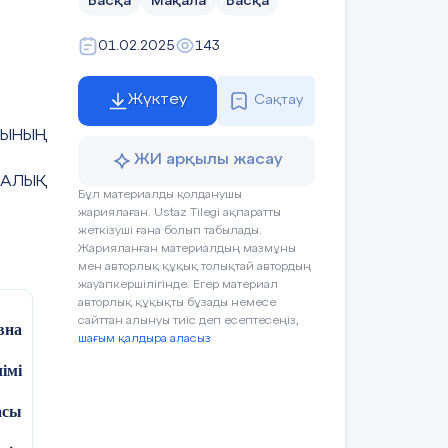
Басқа
Мақала
Басқа
01.02.2025
143
Жүктеу
Сақтау
СЫНЫҢ
ЖИ арқылы жасау
КАЛЫҚ
Бұл материалды қолданушы
жариялаған. Ustaz Tilegi ақпаратты
жеткізуші ғана болып табылады.
Жарияланған материалдың мазмұны
мен авторлық құқық толықтай автордың
жауапкершілігінде. Егер материал
авторлық құқықты бұзады немесе
сайттан алынуы тиіс деп есептесеңіз,
вна
шағым қалдыра аласыз
лімі
асы