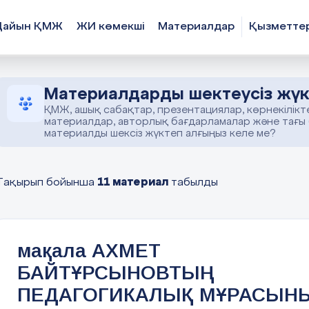
Дайын ҚМЖ
ЖИ көмекші
Материалдар
Қызметте
Материалдарды шектеусіз жүк
ҚМЖ, ашық сабақтар, презентациялар, көрнекілікт
материалдар, авторлық бағдарламалар және тағы
материалды шексіз жүктеп алғыңыз келе ме?
11 материал
Тақырып бойынша
табылды
мақала АХМЕТ
БАЙТҰРСЫНОВТЫҢ
ПЕДАГОГИКАЛЫҚ МҰРАСЫН