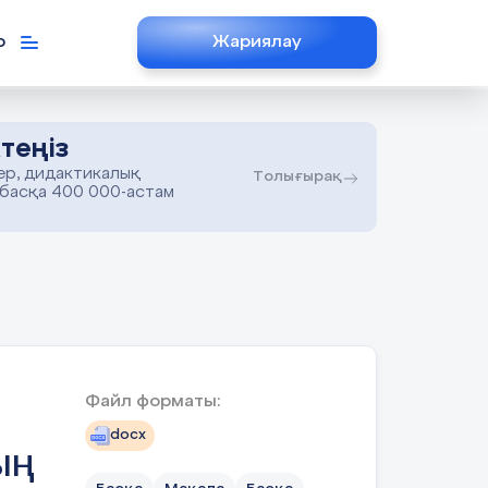
р
Жариялау
теңіз
ер, дидактикалық
Толығырақ
 басқа 400 000-астам
Файл форматы:
docx
ЫҢ