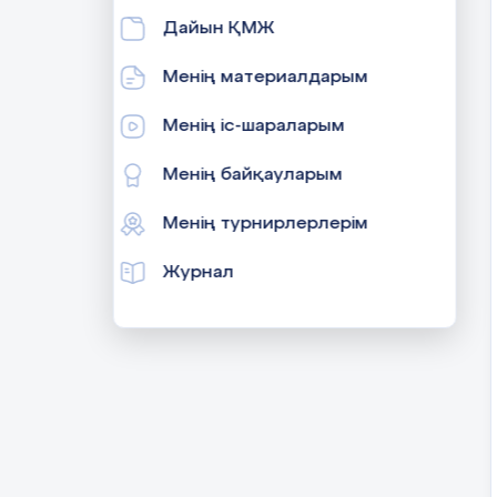
Дайын ҚМЖ
Менің материалдарым
Менің іс-шараларым
Менің байқауларым
Менің турнирлерлерім
Журнал