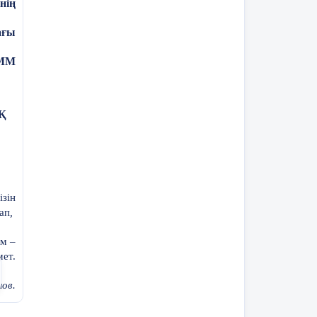
нің
ағы
КММ
Қ
ізін
ап
,
ам –
ет.
ов.