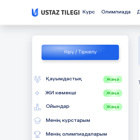
Курс
Олимпиада
Кіру / Тіркелу
Қауымдастық
Жаңа
ЖИ көмекші
Жаңа
Ойындар
Жаңа
Менің курстарым
Менің олимпиадаларым