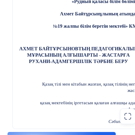
«Рудный қаласы білім бөлімі
Ахмет Байтұрсынұлының атынд
19 жалпы білім беретін мектебі» 
№
АХМЕТ БАЙТҰРСЫНОВТЫҢ ПЕДАГОГИКАЛЫ
МҰРАСЫНЫҢ АЛҒЫШАРТЫ - ЖАСТАРҒА
РУХАНИ-АДАМГЕРШІЛІК ТӘРБИЕ БЕРУ
Қазақ тілі мен кітабын жазған
,
қазақ тілінің нег
жас
қазақ мектебінің іргетасын қалаған алғашқы ад
Ахм
Сәбит Мұқан