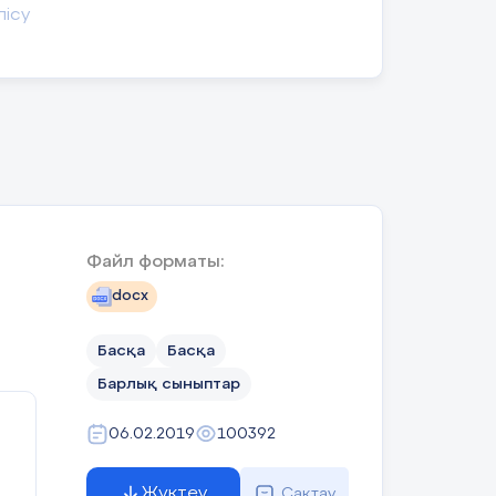
лісу
нді
лім
қты
ға,
лық
ұны
лық
лық
Файл форматы:
рін
лең
docx
ген
Бұл
Басқа
Басқа
ның
іне
Барлық сыныптар
ның
ана
06.02.2019
100392
қын
қша
Жүктеу
Сақтау