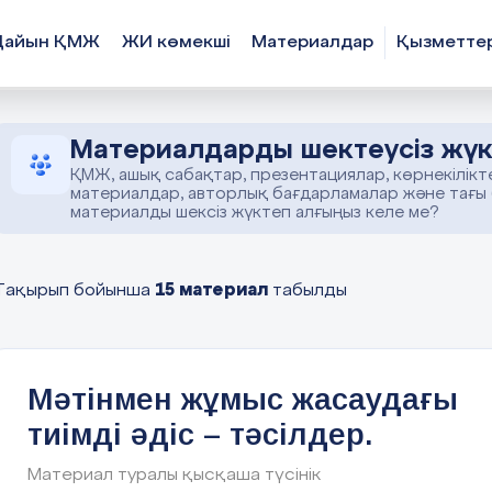
Дайын ҚМЖ
ЖИ көмекші
Материалдар
Қызметте
Материалдарды шектеусіз жүк
ҚМЖ, ашық сабақтар, презентациялар, көрнекілікт
материалдар, авторлық бағдарламалар және тағы
материалды шексіз жүктеп алғыңыз келе ме?
15 материал
Тақырып бойынша
табылды
Мәтінмен жұмыс жасаудағы
тиімді әдіс – тәсілдер.
Материал туралы қысқаша түсінік