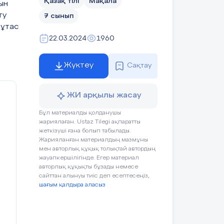
Қазақ тілі
Мақала
ын
ту
7 сынып
тұтас
22.03.2024
1960
Жүктеу
Сақтау
ЖИ арқылы жасау
Бұл материалды қолданушы
жариялаған. Ustaz Tilegi ақпаратты
жеткізуші ғана болып табылады.
Жарияланған материалдың мазмұны
мен авторлық құқық толықтай автордың
жауапкершілігінде. Егер материал
авторлық құқықты бұзады немесе
сайттан алынуы тиіс деп есептесеңіз,
шағым қалдыра аласыз