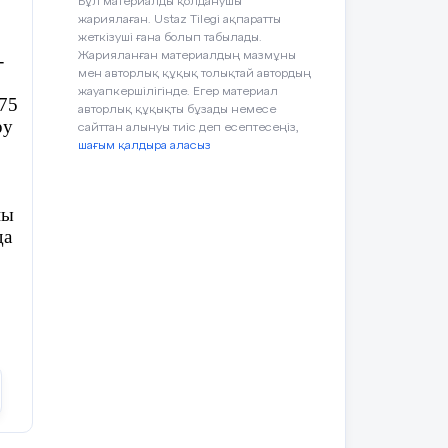
Бұл материалды қолданушы
ік-
жариялаған. Ustaz Tilegi ақпаратты
бу,
жеткізуші ғана болып табылады.
лу,
-
Жарияланған материалдың мазмұны
мен авторлық құқық толықтай автордың
 өз
жауапкершілігінде. Егер материал
ын
75
авторлық құқықты бұзады немесе
тан
ру
сайттан алынуы тиіс деп есептесеңіз,
нің
шағым қалдыра аласыз
ми-
йы
ау
да
ық
ру,
мен
мен
лық
әне
ын
аша
мен