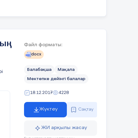
уда
ық
ен,
са,
мес
дың
Файл форматы:
рін
ның
docx
кті
лау
Балабақша
Мақала
рі
ау
Мектепке дейінгі балалар
лау
абу
18.12.2017
4228
сау
Жүктеу
Сақтау
нді
рін
ын
ЖИ арқылы жасау
гін