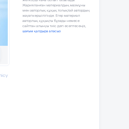
нне
жеткізуші ғана болып табылады.
Жарияланған материалдың мазмұны
ую
мен авторлық құқық толықтай автордың
я в
жауапкершілігінде. Егер материал
лью
авторлық құқықты бұзады немесе
ает
сайттан алынуы тиіс деп есептесеңіз,
том
шағым қалдыра аласыз
ача
ных
мся
сти
ыть
вои
лісу
ы и
ки,
я и
қу,
ды.