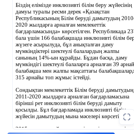
(ұқсастықтарды, айырмашылықтарды, себепт
Бұл
Біздің елімізде инклюзивті білім беру жүйесінің
салдарлық қатынастарды және т.б. анықтау) та
ақпаратты
дамуы туралы ресми дерек «Қазақстан
ақпаратты салыстырып көру, автордың ойын бі
жіктей
Республикасының Білім беруді дамытудың 2010
жауапты дайындау барысында әлем туралы
2020 жылдарға арналған мемлекеттік
аламын ба?
пайымдауына сүйеніп, өз ойын қорғайт
бағдарламасында» көрсетілген. Республикада 23
 Қысқаша,
дәлелдер келтіруді меңгеруі қажет. Сондық
бала үшін 166 балабақшада инклюзивті білім бе
бірнеше
мәтінмен жұмыс жасаудың мақсаты – мәтін
жүзеге асырылуда, бұл анықталған даму
сөйлеммен
тілдік-құрылымдық, стильдік жүйесін ғылы
мүмкіндіктері шектеулі балалардың жалпы
негізгі ойды
теориялық тұрғыдан негіздеу.
санының 14%-ын құрайды. Бұдан басқа, даму
жеткізе
мүмкіндігі шектеулі балаларға арналған 39 арна
аламын ба?
Білім алушылардың мәтінмен жұмыс жас
балабақша мен жалпы мақсаттағы балабақшалар
 Осыған
дағдыларын дамыту арқылы шығармашыл
315 арнайы топ жұмыс істейді.
байланысты
ізденістерін, өзіндік ой-пікірлерін жетілді
менде
игерілген ақпарат арқылы сыни ойлауы 
Сондықтан мемлекеттік Білім беруді дамытудың
қандай
метатанымдық қабілеттерін арттыру. Мәтін
2011-2020 жылдарға арналған бағдарламасына
ассоцияция
жұмыс жүргізуде теориялық білімді практика
бірінші рет инклюзивті білім беруді дамыту
лар бар? 
жұмыстармен тығыз ұштастырып, мәтіннің ж
қосылды. Бұл бағдарламада инклюзивті білім
Оқиғаның
шығармашылықтың өзіндік заңдылықтар
жүйесін дамытудың мына мәселері көрсетілген:
немесе
сауатты қолдануға негізделген ауызша, жазб
құбылыстың
2015 жылға қарай аталған міндетті шешу үшін:
жұмыстар, теориялық ұғымдар негізінде мәтін 