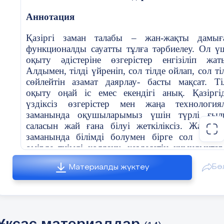
Аннотация
Қазіргі заман талабы – жан-жақты дамығ
функционалды сауатты тұлға тәрбиелеу. Ол ү
оқыту әдістеріне өзгерістер енгізіліп жат
Алдымен, тілді үйреніп, сол тілде ойлап, сол ті
сөйлейтін азамат даярлау- басты мақсат. Ті
оқыту оңай іс емес екендігі анық. Қазіргі
үздіксіз өзгерістер мен жаңа технология
заманында оқушыларымыз үшін түрлі ғы
саласын жай ғана білуі жеткіліксіз. Жаһанд
заманында білімді болумен бірге сол білімі
өмірде тиімді қолдану, кездесетін қиындықта
анықтап, оларды шешудің жолдарын таба біл
Бө
Материалды жүктеу
аса маңызды іс.
Кілттік сөздер:
мәтінмен жұмыс жасау, дағ
шығармашылық тапсырмалар, оқыту мен 
үдерісі,
белсенді әдістер.
Ұқсас материалдар