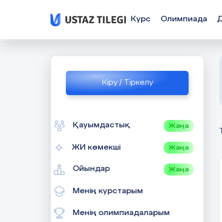
Курс
Олимпиада
Кіру / Тіркелу
Қауымдастық
Жаңа
ЖИ көмекші
Жаңа
Ойындар
Жаңа
Менің курстарым
Менің олимпиадаларым