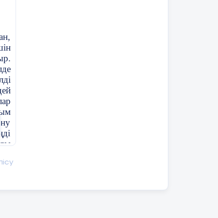
ан,
шін
ыр.
лде
лді
дей
лар
лым
ану
ңді
рды
у –
лісу
ды,
оқу