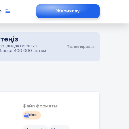
р
Жариялау
теңіз
ер, дидактикалық
Толығырақ
 басқа 400 000-астам
Файл форматы:
doc