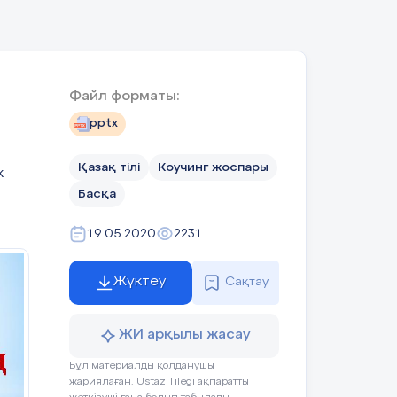
ed,
are
g a
Файл форматы:
ge,
pptx
ear
y's
Қазақ тілі
Коучинг жоспары
 is
к
ous
Басқа
ery
dge
19.05.2020
2231
ems
Жүктеу
Сақтау
ks,
ЖИ арқылы жасау
Бұл материалды қолданушы
жариялаған. Ustaz Tilegi ақпаратты