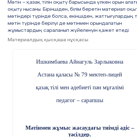
Мәтін – қазақ тілін оқыту барысында үлкен орын алат
оқыту нысаны. Біріншіден, білім беретін материал оқы
мәтіндері түрінде болса, екіншіден, жаттығулардың 
мәтін түрінде берілуі де мәтінмен орындалатын
жұмыстардың сараланып жүйеленуін қажет етеді.
Материалдың қысқаша нұсқасы
Ишкимбаева Айнагуль Зарлыковна
Астана қаласы № 79 мектеп-лицей
қазақ тілі мен әдебиеті пән м
ұ
ғалімі
педагог – сарапшы
Мәтінмен жұмыс жасаудағы тиімді әдіс –
тәсілдер.