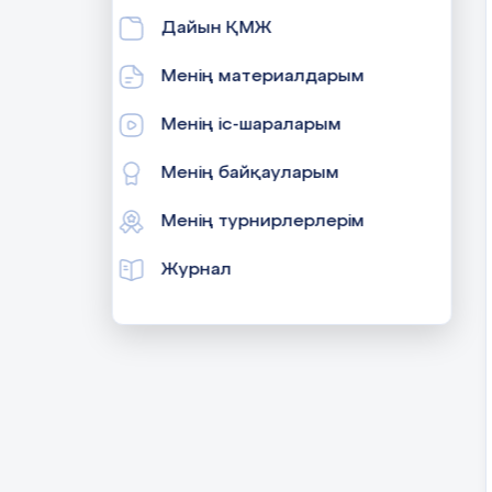
Дайын ҚМЖ
Менің материалдарым
Менің іс-шараларым
Менің байқауларым
Менің турнирлерлерім
Журнал