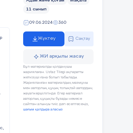
Адам және қоғам
Мақала
11 сынып
09.06.2024
360
р
Жүктеу
Сақтау
ЖИ арқылы жасау
Бұл материалды қолданушы
жариялаған. Ustaz Tilegi ақпаратты
жеткізуші ғана болып табылады.
Жарияланған материалдың мазмұны
мен авторлық құқық толықтай автордың
жауапкершілігінде. Егер материал
т
авторлық құқықты бұзады немесе
сайттан алынуы тиіс деп есептесеңіз,
шағым қалдыра аласыз
с,