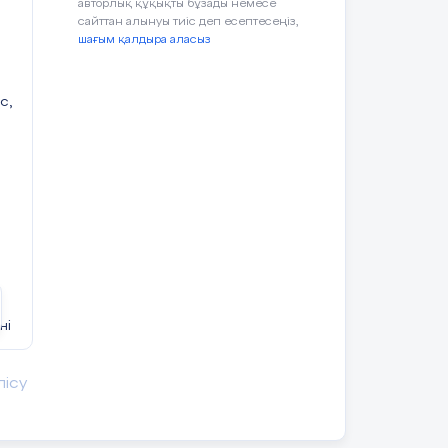
авторлық құқықты бұзады немесе
ан
сайттан алынуы тиіс деп есептесеңіз,
шағым қалдыра аласыз
с,
ні
ің.
ер
лісу