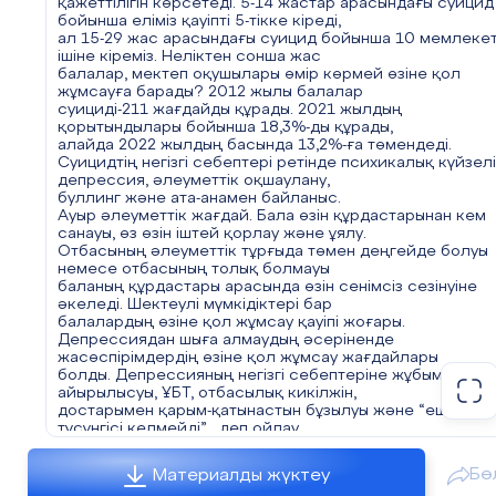
қажеттілігін көрсетеді. 5-14 жастар арасындағы суицид
қол жұмсауға дейін жетсе, оған шұғыл түрде көмек ке
бойынша еліміз қауіпті 5-тікке кіреді,
деген сөз. Алдымен психикалық
ал 15-29 жас арасындағы суицид бойынша 10 мемлеке
тұрғыда көп жұмыс атқару қажет. Суицидтің көбісі мек
ішіне кіреміз. Неліктен сонша жас
оқушыларының арасында болғаны
балалар, мектеп оқушылары өмір көрмей өзіне қол
үшін, мектептерде тренинг өткізген жөн.Сонымен қатар
жұмсауға барады? 2012 жылы балалар
жасөспірімдерді анонимді түрде
суициді-211 жағдайды құрады. 2021 жылдың
қолдау желілерін ашу. Ата-анамен баланың арасындағы
қорытындылары бойынша 18,3%-ды құрады,
қарым-қатынасты дұрыстау.
алайда 2022 жылдың басында 13,2%-ға төмендеді.
Сондықтан баладағы алғашқы дабыл белгілерін байқағ
Суицидтің негізгі себептері ретінде психикалық күйзелі
ата-ана мен мұғалім,ауруды
депрессия, әлеуметтік оқшаулану,
жасырмай, дер кезінде психикалық орталықтардың
буллинг және ата-анамен байланыс.
көмегіне жүгінгені дұрыс. Қазақстанда
Ауыр әлеуметтік жағдай. Бала өзін құрдастарынан кем
жасөспірімдер арасындағы суицид
санауы, өз өзін іштей қорлау және ұялу.
Отбасының әлеуметтік тұрғыда төмен деңгейде болуы
немесе отбасының толық болмауы
баланың құрдастары арасында өзін сенімсіз сезінуіне
әкеледі. Шектеулі мүмкідіктері бар
балалардың өзіне қол жұмсау қауіпі жоғары.
Депрессиядан шыға алмаудың әсеріненде
жасөспірімдердің өзіне қол жұмсау жағдайлары
болды. Депрессияның негізгі себептеріне жұбымен
айырылысуы, ҰБТ, отбасылық кикілжін,
достарымен қарым-қатынастын бұзылуы және “ешкім ме
түсүнгісі келмейді” , деп ойлау.
Ата-анасымен қарым-қатынас немесе отбасылық кикілж
Өтпелі жаста көп балада атаанасымен түсініспеушілікт
Бө
Материалды жүктеу
болып тұрады. Себебі бала өсіп , ойы өзгеріп,көптеген