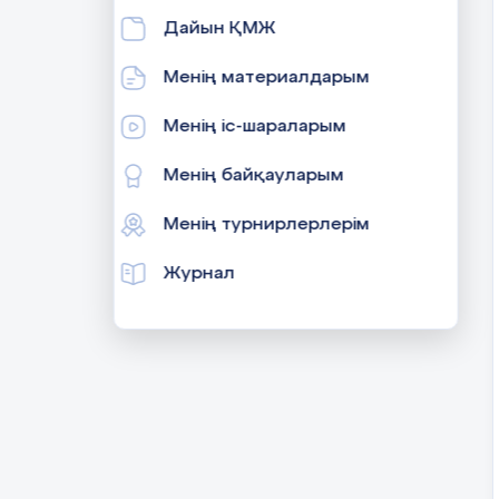
Дайын ҚМЖ
Менің материалдарым
Менің іс-шараларым
Менің байқауларым
Менің турнирлерлерім
Журнал