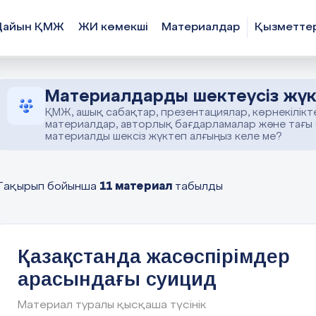
Дайын ҚМЖ
ЖИ көмекші
Материалдар
Қызметте
Материалдарды шектеусіз жүк
ҚМЖ, ашық сабақтар, презентациялар, көрнекілікт
материалдар, авторлық бағдарламалар және тағы
материалды шексіз жүктеп алғыңыз келе ме?
11 материал
Тақырып бойынша
табылды
Қазақстанда жасөспірімдер
арасындағы суицид
Материал туралы қысқаша түсінік