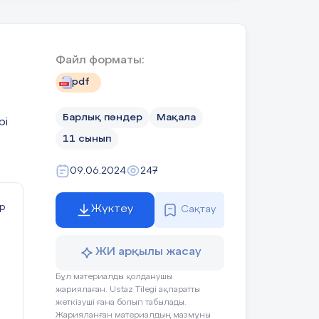
сты
Файл форматы:
рет
pdf
қол
Барлық пәндер
Мақала
рі
11 сынып
09.06.2024
247
р
Жүктеу
Сақтау
ЖИ арқылы жасау
Бұл материалды қолданушы
жариялаған. Ustaz Tilegi ақпаратты
йы
жеткізуші ғана болып табылады.
Жарияланған материалдың мазмұны