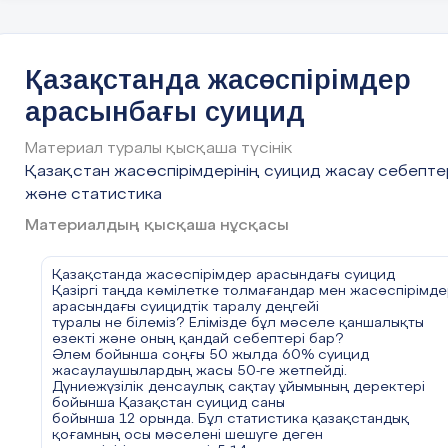
Ата-аналардың бөлек тұруы немесе ажырасуы.
Психологтар балада проблема болса,атаанамен жұмы
бастауды жөн көреді. Оның себебі-бала отбасындағы
болып жатқар мәселені
қатты қабылдауында. Зерттеулер бойынша еліміздегі
Қазақстанда жасөспірімдер
кейбір жеткіншектер 5-15 жас
аралығындағы балалар ата-анасының некесі кемінде 3 
арасынбағы суицид
ауысқанын көрген. Негізінде
балалар отбасындағы жанжалдын нәтежиесінде өзіне 
Материал туралы қысқаша түсінік
жұмсауға дейін барғаны туралы жиі
айтты. Бұндай балаларда психикалық ауру белгілерінің
Қазақстан жасөспірімдерінің суицид жасау себепте
дамуы жоғары.
және статистика
Мектепте мұғалім тарапынан қысым және
сыныптастарынан буллинг. Бұның себебі баланың
Материалдың қысқаша нұсқасы
құрдастарымен тіл табыса алмауы немесе тұйық болуы.
Мұғалімнің баланы сабақ нашарлау
себебібен кемсітуі, баланының сыныптастарынан
Қазақстанда жасөспірімдер арасындағы суицид
физикалық қысым көруі.Ең қатал адамдар, ол
Қазіргі таңда кәмілетке толмағандар мен жасөспірімде
- балалар, деп жәй айтпаған. Соның салдарынан кейбір
арасындағы суицидтік таралу деңгейі
жасөспірімдердің психикасы шыдамай,
туралы не білеміз? Елімізде бұл мәселе қаншалықты
күйзеліске ұшырайды. Бұның әсерінен мектеп оқушысы
өзекті және оның қандай себептері бар?
жалғыз шешім суицид деп ойлайды.
Әлем бойынша соңғы 50 жылда 60% суицид
Әр-түрлі психикалық немесе физикалық аурулардың
жасаулаушылардың жасы 50-ге жетпейді.
болуы. Бала өзін ата-анасына немесе
Дүниежүзілік денсаулық сақтау ұйымының деректері
заңды өкілдеріне ауыр жүкпін деп ойлауы. “Мен кетсем
бойынша Қазақстан суицид саны
барлық проблемалар шешіледі” деген
бойынша 12 орында. Бұл статистика қазақстандық
ойлардың туылуы. Бұл көрсеткіштерді азайту үшін арна
қоғамның осы мәселені шешуге деген
мекемелер ашу керек. Адам өзіне