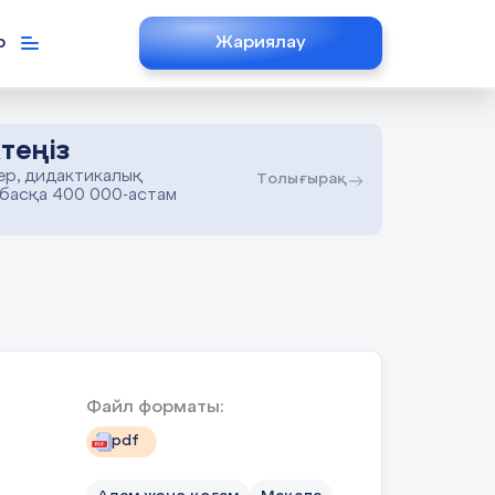
р
Жариялау
теңіз
ер, дидактикалық
Толығырақ
 басқа 400 000-астам
Файл форматы:
pdf