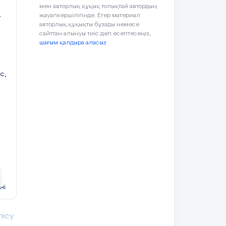
рек
мен авторлық құқық толықтай автордың
жауапкершілігінде. Егер материал
т
теп
авторлық құқықты бұзады немесе
сайттан алынуы тиіс деп есептесеңіз,
шағым қалдыра аласыз
ан
с,
ні
ің.
ер
лісу