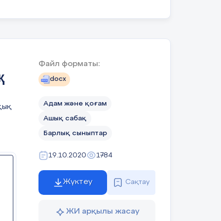
сты
Файл форматы:
рет
қ
docx
қол
Адам және қоғам
қық
Ашық сабақ
Барлық сыныптар
19.10.2020
1784
Жүктеу
Сақтау
ЖИ арқылы жасау