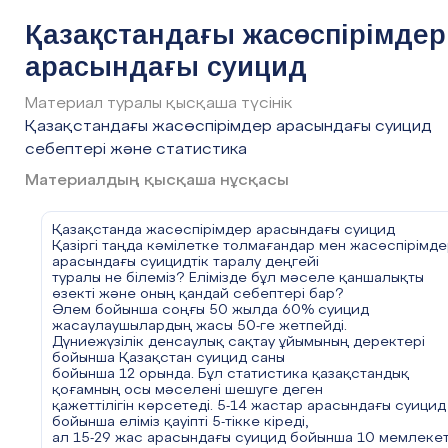
балалар отбасындағы жанжалдын нәтежиесінде өзіне 
Қазақстандағы жасөспірімдер
жұмсауға дейін барғаны туралы жиі
айтты. Бұндай балаларда психикалық ауру белгілерінің
арасындағы суицид
дамуы жоғары.
Мектепте мұғалім тарапынан қысым және
сыныптастарынан буллинг. Бұның себебі баланың
Материал туралы қысқаша түсінік
құрдастарымен тіл табыса алмауы немесе тұйық болуы.
Қазақстандағы жасөспірімдер арасындағы суицид
Мұғалімнің баланы сабақ нашарлау
себебібен кемсітуі, баланының сыныптастарынан
себептері және статистика
физикалық қысым көруі.Ең қатал адамдар, ол
- балалар, деп жәй айтпаған. Соның салдарынан кейбір
Материалдың қысқаша нұсқасы
жасөспірімдердің психикасы шыдамай,
күйзеліске ұшырайды. Бұның әсерінен мектеп оқушысы
жалғыз шешім суицид деп ойлайды.
Қазақстанда жасөспірімдер арасындағы суицид
Әр-түрлі психикалық немесе физикалық аурулардың
Қазіргі таңда кәмілетке толмағандар мен жасөспірімде
болуы. Бала өзін ата-анасына немесе
арасындағы суицидтік таралу деңгейі
заңды өкілдеріне ауыр жүкпін деп ойлауы. “Мен кетсем
туралы не білеміз? Елімізде бұл мәселе қаншалықты
барлық проблемалар шешіледі” деген
өзекті және оның қандай себептері бар?
ойлардың туылуы. Бұл көрсеткіштерді азайту үшін арна
Әлем бойынша соңғы 50 жылда 60% суицид
мекемелер ашу керек. Адам өзіне
жасаулаушылардың жасы 50-ге жетпейді.
қол жұмсауға дейін жетсе, оған шұғыл түрде көмек ке
Дүниежүзілік денсаулық сақтау ұйымының деректері
деген сөз. Алдымен психикалық
бойынша Қазақстан суицид саны
тұрғыда көп жұмыс атқару қажет. Суицидтің көбісі мек
бойынша 12 орында. Бұл статистика қазақстандық
оқушыларының арасында болғаны
қоғамның осы мәселені шешуге деген
үшін, мектептерде тренинг өткізген жөн.Сонымен қатар
қажеттілігін көрсетеді. 5-14 жастар арасындағы суицид
жасөспірімдерді анонимді түрде
бойынша еліміз қауіпті 5-тікке кіреді,
қолдау желілерін ашу. Ата-анамен баланың арасындағы
ал 15-29 жас арасындағы суицид бойынша 10 мемлеке
қарым-қатынасты дұрыстау.