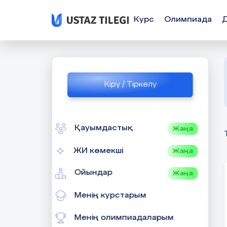
Курс
Олимпиада
Кіру / Тіркелу
Қауымдастық
Жаңа
ЖИ көмекші
Жаңа
Ойындар
Жаңа
Менің курстарым
Менің олимпиадаларым