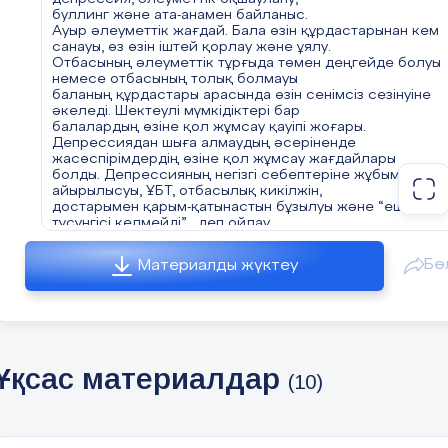
буллинг және ата-анамен байланыс.
Ауыр әлеуметтік жағдай. Бала өзін құрдастарынан кем
санауы, өз өзін іштей қорлау және ұялу.
Отбасының әлеуметтік тұрғыда төмен деңгейде болуы
немесе отбасының толық болмауы
баланың құрдастары арасында өзін сенімсіз сезінуіне
әкеледі. Шектеулі мүмкідіктері бар
балалардың өзіне қол жұмсау қауіпі жоғары.
Депрессиядан шыға алмаудың әсеріненде
жасөспірімдердің өзіне қол жұмсау жағдайлары
болды. Депрессияның негізгі себептеріне жұбымен
айырылысуы, ҰБТ, отбасылық кикілжін,
достарымен қарым-қатынастын бұзылуы және “ешкім ме
түсүнгісі келмейді” , деп ойлау.
Ата-анасымен қарым-қатынас немесе отбасылық кикілж
Өтпелі жаста көп балада атаанасымен түсініспеушілікт
Бө
Материалды жүктеу
болып тұрады. Себебі бала өсіп , ойы өзгеріп,көптеген
түсініспеушілік пайда болады. Соның салдарынан бала
осылайша мәселелерден арыла аламын
деп ойлайды.
Ата-аналардың бөлек тұруы немесе ажырасуы.
Психологтар балада проблема болса,атаанамен жұмы
бастауды жөн көреді. Оның себебі-бала отбасындағы
Ұқсас материалдар
(10)
болып жатқар мәселені
қатты қабылдауында. Зерттеулер бойынша еліміздегі
кейбір жеткіншектер 5-15 жас
аралығындағы балалар ата-анасының некесі кемінде 3 
ауысқанын көрген. Негізінде