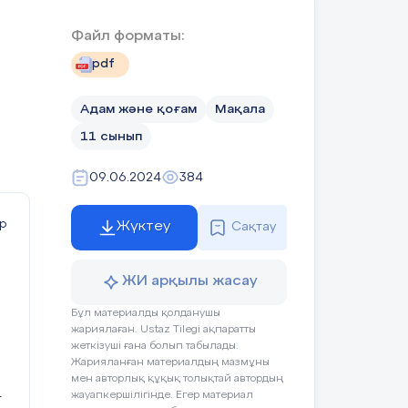
қол
Файл форматы:
pdf
Адам және қоғам
Мақала
11 сынып
09.06.2024
384
р
Жүктеу
Сақтау
йы
ЖИ арқылы жасау
рек
Бұл материалды қолданушы
жариялаған. Ustaz Tilegi ақпаратты
теп
жеткізуші ғана болып табылады.
Жарияланған материалдың мазмұны
мен авторлық құқық толықтай автордың
жауапкершілігінде. Егер материал
т