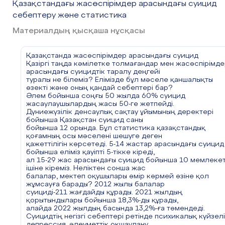
Қазақстандағы жасөспірімдер арасындағы суицид
себептеру және статистика
Материалдың қысқаша нұсқасы
Қазақстанда жасөспірімдер арасындағы суицид
Қазіргі таңда кәмілетке толмағандар мен жасөспірімде
арасындағы суицидтік таралу деңгейі
туралы не білеміз? Елімізде бұл мәселе қаншалықты
өзекті және оның қандай себептері бар?
Әлем бойынша соңғы 50 жылда 60% суицид
жасаулаушылардың жасы 50-ге жетпейді.
Дүниежүзілік денсаулық сақтау ұйымының деректері
бойынша Қазақстан суицид саны
бойынша 12 орында. Бұл статистика қазақстандық
қоғамның осы мәселені шешуге деген
қажеттілігін көрсетеді. 5-14 жастар арасындағы суицид
бойынша еліміз қауіпті 5-тікке кіреді,
ал 15-29 жас арасындағы суицид бойынша 10 мемлеке
ішіне кіреміз. Неліктен сонша жас
балалар, мектеп оқушылары өмір көрмей өзіне қол
жұмсауға барады? 2012 жылы балалар
суициді-211 жағдайды құрады. 2021 жылдың
қорытындылары бойынша 18,3%-ды құрады,
алайда 2022 жылдың басында 13,2%-ға төмендеді.
Суицидтің негізгі себептері ретінде психикалық күйзелі
депрессия, әлеуметтік оқшаулану,