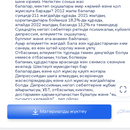
ішіне кіреміз. Неліктен сонша жас
Сондықтан баладағы алғашқы дабыл белгілерін байқағ
балалар, мектеп оқушылары өмір көрмей өзіне қол
ата-ана мен мұғалім,ауруды
жұмсауға барады? 2012 жылы балалар
жасырмай, дер кезінде психикалық орталықтардың
суициді-211 жағдайды құрады. 2021 жылдың
көмегіне жүгінгені дұрыс. Қазақстанда
қорытындылары бойынша 18,3%-ды құрады,
жасөспірімдер арасындағы суицид
алайда 2022 жылдың басында 13,2%-ға төмендеді.
Суицидтің негізгі себептері ретінде психикалық күйзелі
депрессия, әлеуметтік оқшаулану,
буллинг және ата-анамен байланыс.
Ауыр әлеуметтік жағдай. Бала өзін құрдастарынан кем
санауы, өз өзін іштей қорлау және ұялу.
Отбасының әлеуметтік тұрғыда төмен деңгейде болуы
немесе отбасының толық болмауы
баланың құрдастары арасында өзін сенімсіз сезінуіне
әкеледі. Шектеулі мүмкідіктері бар
балалардың өзіне қол жұмсау қауіпі жоғары.
Депрессиядан шыға алмаудың әсеріненде
жасөспірімдердің өзіне қол жұмсау жағдайлары
болды. Депрессияның негізгі себептеріне жұбымен
айырылысуы, ҰБТ, отбасылық кикілжін,
достарымен қарым-қатынастын бұзылуы және “ешкім ме
түсүнгісі келмейді” , деп ойлау.
Ата-анасымен қарым-қатынас немесе отбасылық кикілж
Өтпелі жаста көп балада атаанасымен түсініспеушілікт
Бө
Материалды жүктеу
болып тұрады. Себебі бала өсіп , ойы өзгеріп,көптеген
түсініспеушілік пайда болады. Соның салдарынан бала
осылайша мәселелерден арыла аламын
деп ойлайды.