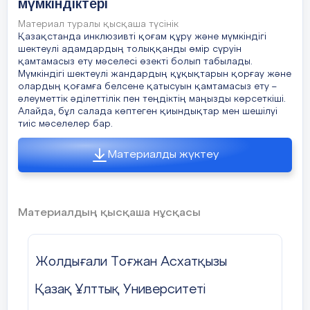
мүмкіндіктері
Материал туралы қысқаша түсінік
Қазақстанда инклюзивті қоғам құру және мүмкіндігі
шектеулі адамдардың толыққанды өмір сүруін
қамтамасыз ету мәселесі өзекті болып табылады.
Мүмкіндігі шектеулі жандардың құқықтарын қорғау және
олардың қоғамға белсене қатысуын қамтамасыз ету –
әлеуметтік әділеттілік пен теңдіктің маңызды көрсеткіші.
Алайда, бұл салада көптеген қиындықтар мен шешілуі
тиіс мәселелер бар.
Материалды жүктеу
Материалдың қысқаша нұсқасы
Жолдығали Тоғжан Асхатқызы
Қазақ Ұлттық Университеті