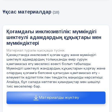
2025 жылға дейінгі ұлттық жоспар»
жүзеге асырылуда. Бұл жоспардың
Ұқсас материалдар
негізгі мақсаты – мүмкіндігі шектеулі
(10)
адамдарға тең мүмкіндіктер беру
және олардың өмір сүру сапасын
жақсарту.
Қоғамдағы инклюзивтілік: мүмкіндігі
Мүмкіндігі шектеулі балаларға
шектеулі адамдардың құқықтары мен
арналған инклюзивті білім беру жүйесі
мүмкіндіктері
Қазақстанда енді дамып келеді. 2019
Материал туралы қысқаша түсінік
жылғы деректерге сәйкес,
Қазақстанда инклюзивті қоғам құру және мүмкіндігі
Қазақстанда мектеп жасындағы 160
шектеулі адамдардың толыққанды өмір сүруін
000-нан астам мүмкіндігі шектеулі
қамтамасыз ету мәселесі өзекті болып табылады.
бала бар, бірақ олардың тек 40%-ға
Мүмкіндігі шектеулі жандардың құқықтарын қорғау және
жуығы жалпы білім беру мектептеріне
олардың қоғамға белсене қатысуын қамтамасыз ету –
қатысады. Инклюзивті білім беру
әлеуметтік әділеттілік пен теңдіктің маңызды көрсеткіші.
арқылы балалардың қоғамға
Алайда, бұл салада көптеген қиындықтар мен шешілуі
бейімделуі мен әлеуметтенуі
тиіс мәселелер бар.
жақсарады, алайда бұл бағытта әлі де
мұғалімдердің дайындық деңгейін
Материалды жүктеу
арттыру, оқу құралдарын бейімдеу
және мектептердің инфрақұрылымын
жақсарту қажет.