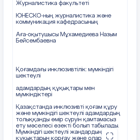
Журналистика факультеті
ЮНЕСКО-ның журналистика және
коммуникация кафедрасының
Аға-оқытушысы Мұхамедиева Назым
Бейсембаевна
Қоғамдағы инклюзивтілік: мүмкіндігі
шектеулі
адамдардың құқықтары мен
мүмкіндіктері
Қазақстанда инклюзивті қоғам құру
және мүмкіндігі шектеулі адамдардың
толыққанды өмір сүруін қамтамасыз
ету мәселесі өзекті болып табылады.
Мүмкіндігі шектеулі жандардың
құқықтарын қорғау және олардың