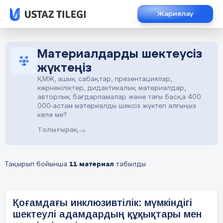
Жариялау
Материалдарды шектеусіз
жүктеңіз
ҚМЖ, ашық сабақтар, презентациялар,
көрнекіліктер, дидактикалық материалдар,
авторлық бағдарламалар және тағы басқа 400
000-астам материалды шексіз жүктеп алғыңыз
келе ме?
Толығырақ
Тақырып бойынша
11 материал
табылды
Қоғамдағы инклюзивтілік: мүмкіндігі
шектеулі адамдардың құқықтары мен