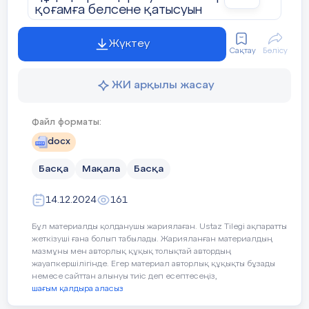
қоғамға белсене қатысуын
қамтамасыз ету – әлеуметтік
әділеттілік пен теңдіктің маңызды
Жүктеу
көрсеткіші. Алайда, бұл салада
Сақтау
Бөлісу
көптеген қиындықтар мен шешілуі тиіс
мәселелер бар.
ЖИ арқылы жасау
Қазақстан БҰҰ-ның Мүгедектер
құқықтары туралы конвенциясын 2015
Файл форматы:
жылы ратификациялады. Бұл қадам
docx
елде мүмкіндігі шектеулі
азаматтардың құқықтарын қорғау
Басқа
Мақала
Басқа
және олардың өмір сапасын жақсарту
бойынша маңызды шешімдер
14.12.2024
161
қабылдауға негіз болды. Қазақстанда
инклюзивті білім беру мен жұмысқа
Бұл материалды қолданушы жариялаған. Ustaz Tilegi ақпаратты
орналасуға арналған бірқатар
жеткізуші ғана болып табылады. Жарияланған материалдың
мемлекеттік бағдарламалар
мазмұны мен авторлық құқық толықтай автордың
әзірленген. Мысалы, «Қазақстан
жауапкершілігінде. Егер материал авторлық құқықты бұзады
Республикасында мүгедектердің
немесе сайттан алынуы тиіс деп есептесеңіз,
құқықтарын қамтамасыз ету және
шағым қалдыра аласыз
өмір сүру сапасын жақсарту жөніндегі