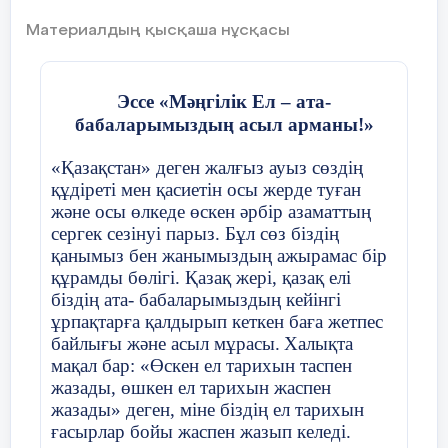
басқа да инженерлік құрылыстар салуға
деп үміт артамыз.
байланысты болуы мүмкін. Алайда міндетті түрде
Материалдың қысқаша нұсқасы
бұған білім беруге, ғылыми зерттеулерге және
мамандар даярлауға жұмсалатын шығындарды
қосу қажет. Бұл шығындар «адам капиталына»
инвестиция салу болып есептеледі: ол
Эссе «Мәңгілік Ел – ата-
экономиканың өркендеуінің қазіргі заманғы
Мектеп директоры Г.У. Габдрахманова
кезеңінде күннен-күнге үлкен мағынаға ие болып
бабаларымыздың асыл арманы!»
келеді, өйткені, ақыр соңында, ғимараттар мен
құрылыстар да, машиналар мен құрал-жабдықтар
да адам қызметінің нәтижесі болып шығады.
«Қазақстан» деген жалғыз ауыз сөздің
Класс жетекші Г.А. Аубакирова
құдіреті мен қасиетін осы жерде туған
22 слайд
және осы өлкеде өскен әрбір азаматтың
Үйге тапсырма : Инвестицияның мәні және
сергек сезінуі парыз. Бұл сөз біздің
түрлері тақырыбына баяндама жазу.
2021-2022 оқу жылы
қанымыз бен жанымыздың ажырамас бір
23 слайд
құрамды бөлігі. Қазақ жері, қазақ елі
біздің ата- бабаларымыздың кейінгі
Назарларыңызға рахмет!!!
Сынып жетекшінің аты-жөні
Әжібаева А
ұрпақтарға қалдырып кеткен баға жетпес
байлығы және асыл мұрасы.
Халықта
мақал бар: «Өскен ел тарихын таспен
Күні:
23
.
10
.2021
жазады, өшкен ел тарихын жаспен
жазады» деген, міне біздің ел тарихын
ғасырлар бойы жаспен жазып келеді.
Сынып:8Б
Қатысушылар с