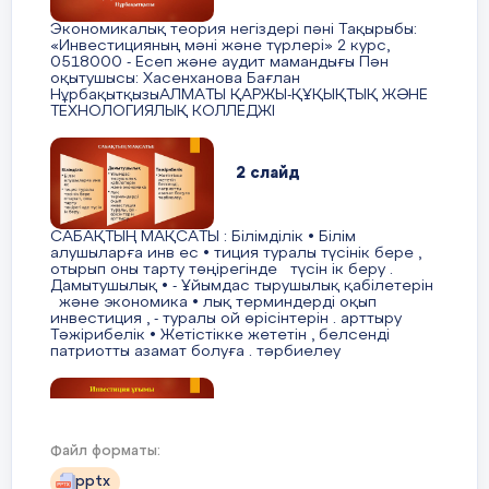
Экономикалық теория негіздері пәні Тақырыбы:
«Инвестицияның мәні және түрлері» 2 курс,
0518000 - Есеп және аудит мамандығы Пән
Бердіғали таңсұлу Жидебайқызы 27.02.2007
оқытушысы: Хасенханова Бағлан
жылы дүниеге келген, Птицевод, уч 146 үйде
НұрбақытқызыАЛМАТЫ ҚАРЖЫ-ҚҰҚЫҚТЫҚ ЖӘНЕ
ТЕХНОЛОГИЯЛЫҚ КОЛЛЕДЖІ
тұрады. Таңсұлу т толық отбасында
тәрбиеленуде. Әкесі, Құрман Бекнұр
Тайбекұлы,15.08.1979 жылы туылған,
2 слайд
ЖШС«КазНұрГаз» электрик болып жұмыс
жасайды. Анасы, Сатыгалиева Улзипа
Темирханкызы, 21.07.1980 жылы туылған,
САБАҚТЫҢ МАҚСАТЫ : Білімділік • Білім
алушыларға инв ес • тиция туралы түсінік бере ,
жұмыссыз.
отырып оны тарту төңірегінде түсін ік беру .
Дамытушылық • - Ұйымдас тырушылық қабілетерін
және экономика • лық терминдерді оқып
Қайрат
Ақтөбе орта мектебінде 10-кластан бастап
инвестиция , - туралы ой өрісінтерін . арттыру
оқиды. Сабақ үлгерімі орташа. Гуманитарлық
Тәжірибелік • Жетістікке жететін , белсенді
патриотты азамат болуға . тәрбиелеу
бағытындағы пәндерге ынталы. Қызыға оқитын
пәндері: тарих, әдебиет.
3 слайд
Қайраттың мінезі ашық, жайдарлы, көпшіл,
кластастарының арасында сыйлы. Үлкенді
Файл форматы:
сыйлап, кішіге қамқор бола біледі.
Инвестиция ұғымы  «Инвестиция» (лат. invest —
pptx