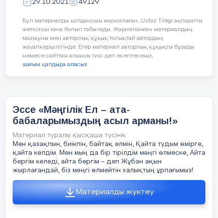
29.10.2021
49129
оқитын пәндері: ағылшын, информатика,
облысына 146,7 млрд теңге инвестиция
тартылған.
тарих. Сабақтан бос уақытында футбол
Бұл материалды қолданушы жариялаған. Ustaz Tilegi ақпаратты
секциясына қатысады.
17 слайд
жеткізуші ғана болып табылады. Жарияланған материалдың
мазмұны мен авторлық құқық толықтай автордың
Қазақстанға тартылған тікелей шетелдік
Алиханның мінезі ашық, жайдарлы,
жауапкершілігінде. Егер материал авторлық құқықты бұзады
инветициялар 2013-2019ж аралы ғында
көпшіл, кластастарының арасында сыйлы.
немесе сайттан алынуы тиіс деп есептесеңіз,
шағым қалдыра аласыз
18 слайд
Үлкенді сыйлап, кішіге қамқор бола
біледі.
ҚР идустрия және инфрақұрылымдық даму
министірлігі деректері бойынша есептеулер
Мектеп шараларына белсене қатысып қана
19 слайд
Эссе «Мәңгілік Ел – ата-
қоймай, мектеп өміріне жауапкершілікпен
2018-2019 жылдардағы инвестиция көлемі
қарайды. Сынып ішінде туып жатқан
бабаларымыздың асыл арманы!»
қиындықтарды тез шеше біліп, қолдау
20 слайд
Материал туралы қысқаша түсінік
көрсетуге дайын тұрады. Оқу барысында
Мен қазақпын, биікпін, байтақ елмін, Қайта тудым өмірге,
білім деңгейі жақсы, себебі интернет
қайта келдім. Мен мың да бір тірілдім мәңгі өлмеске, Айта
21 слайд
желісінен керекті ақпараттарды қарағанды
бергім келеді, айта бергім – деп Жұбан ақын
жырлағандай, біз мәңгі өлмейтін халықтың ұрпағымыз!
Қорытынды  Сонымен, инвестициялар деп
ұнатады, өз білімін жан – жақты
қоғамның нақты капиталын арттыруға, яғни
жетілдіреді.
өндірістік қуаттарды кеңейтуге немесе
Материалды жүктеу
8
«Б» сыныбы
жаңартуға бағытталатын экономикалық
ресурстарды айтамыз. Ол жаңа машиналар мен
Алихан алдағы уақытта елін сүйер, Отанға
ғимараттар, көлік құралдарын сатып алуға,
Сынып жетекшісі: А.Ө.Әжібаева
адал еңбек ететін, сенімді азамат болады
сонымен қатар жолдар құрылысын, көпірлер мен