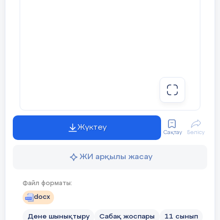
Жүктеу
Сақтау
Бөлісу
ЖИ арқылы жасау
Файл форматы:
docx
Дене шынықтыру
Сабақ жоспары
11 сынып
22.12.2017
736
Бұл материалды қолданушы жариялаған. Ustaz Tilegi ақпаратты