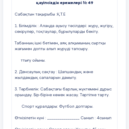
секірулер, тоқтаулар, бұрылуларды бекіту.
Табанның ішкі бетімен, аяқ алқымының сыртқы
жағымен допты алып жүруді тапсыру.
Жаттығу ойыны.
2. Денсаулық сақтау : Шапшандық және
жылдамдық сапаларын дамыту.
3. Тәрбиелік: Сабақтағы барлық жүктемені дұрыс
орындау. Бір-біріне көмек жасау. Тәртіпке тарту.
Спорт құралдары: Футбол доптары.
Өткізілетін күні : ________________ Сынып : 4сынып
Өткізілетін орны: Спорт алаңы Уақыты: 45 мин
№
Жаттығулар
Уақыты