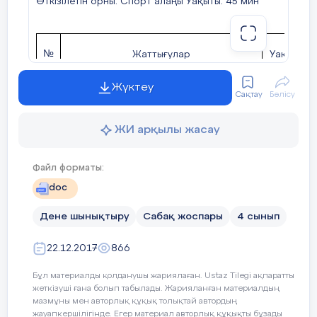
Жүктеу
Сақтау
Бөлісу
1
Кіріспе бөлімі
12-15
мин
Сапқа тұрғызу
ЖИ арқылы жасау
30 сек
Рапорт тапсыртқызу
Файл форматы:
30 сек
Сабақтың мақсатын түсіндіру
doc
30 сек
Саптағы жаттығулар:
Дене шынықтыру
Сабақ жоспары
4 сынып
30 сек
Оңға,солға, айналып бұрылу
22.12.2017
866
Секіріп бұрылу
Бұл материалды қолданушы жариялаған. Ustaz Tilegi ақпаратты
жеткізуші ғана болып табылады. Жарияланған материалдың
Жүру: аяқтың ұшымен,өкшемен,аяқтың
мазмұны мен авторлық құқық толықтай автордың
1 мин
ішкі жағымен, сыртқы жағымен
жауапкершілігінде. Егер материал авторлық құқықты бұзады
немесе сайттан алынуы тиіс деп есептесеңіз,
Спорт.жүрісі
шағым қалдыра аласыз
30 сек
Жүгіру: