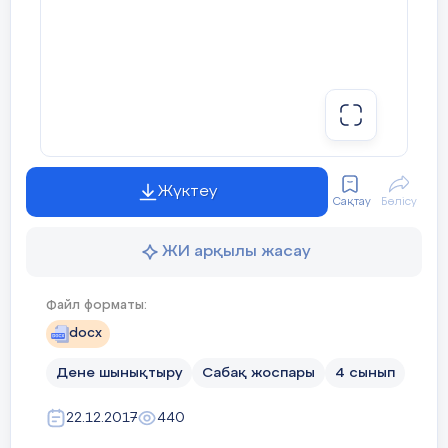
Жүктеу
Сақтау
Бөлісу
ЖИ арқылы жасау
Файл форматы:
docx
Дене шынықтыру
Сабақ жоспары
4 сынып
22.12.2017
440
Бұл материалды қолданушы жариялаған. Ustaz Tilegi ақпаратты
жеткізуші ғана болып табылады. Жарияланған материалдың
мазмұны мен авторлық құқық толықтай автордың
жауапкершілігінде. Егер материал авторлық құқықты бұзады
немесе сайттан алынуы тиіс деп есептесеңіз,