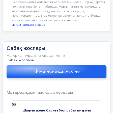
шағым қалдыра аласыз
Сабақ жоспары
Материал туралы қысқаша түсінік
Сабақ жоспары
Материалды жүктеу
Материалдың қысқаша нұсқасы
63
Шаңғы және баскетбол сабағындағы
қауіпсіздік ережелері № 49
Сабақтын тақырыбы :Қ.Т.Е
1. Білімділік : Алаңда ауысу тәсілдері: жүру, жүгіру,