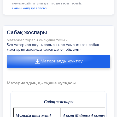
30 сек
Сабақ жоспары
Арнайы жүгіріс жаттығулар жасау.
Материал туралы қысқаша түсінік
Бұл материал оқушылармен жас мамандарға сабақ
5 мин
жоспарын жасауда керек деген ойдамын
Тізені көтеріп жүгіру
Материалды жүктеу
2 рет
Аяқты артқа лақтырып жүгіру
2 рет
Түзу аяқты алға лақтырып жүгіру
Материалдың қысқаша нұсқасы
2 рет
Оң жағымен жүгіру
2 рет
Сол жағымен жүгіру
Сабақ жоспары
2 рет
Бұғы жүгіріс
Мұғалім аты жөні
Ақыт Мейрам Ақытұлы
2 рет
Сол, оң аяқпен биікке секіріп алға
қозғалу
2 рет
Теріс қарап жүгіру
2 рет
Күні