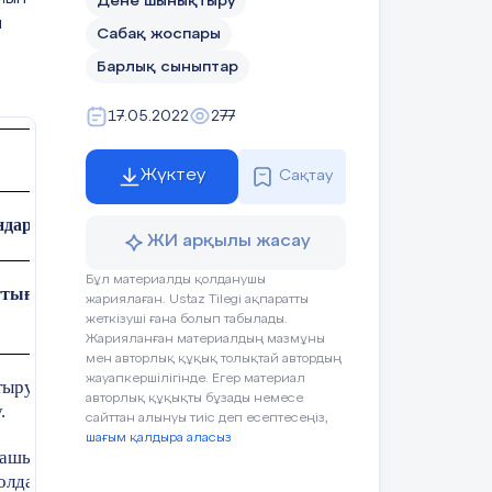
Дене шынықтыру
н
Сабақ жоспары
Барлық сыныптар
17.05.2022
277
Жүктеу
Сақтау
дар саны:
ЖИ арқылы жасау
Бұл материалды қолданушы
тығулар кешені»
жариялаған. Ustaz Tilegi ақпаратты
жеткізуші ғана болып табылады.
Жарияланған материалдың мазмұны
мен авторлық құқық толықтай автордың
жауапкершілігінде. Егер материал
тыру бойынша, біріккен әрі тиімді жұмыс
авторлық құқықты бұзады немесе
.
сайттан алынуы тиіс деп есептесеңіз,
шағым қалдыра аласыз
машылық қабілеттерін түсіну және қолдана
жолдарын ұсыну.