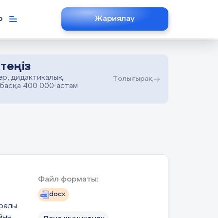
р
Жариялау
теңіз
ер, дидактикалық
Толығырақ
 басқа 400 000-астам
Файл форматы:
docx
ралы
йын