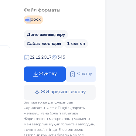
езінен күту керектігін айта
дыру.
Файл форматы:
docx
Қ.б-
Дене шынықтыру
керемет,
Сабақ жоспары
1 сынып
тамаша,
жарайсың
22.12.2017
345
тау,
кпеу.
өте жақсы
Жүктеу
Сақтау
түрлері
Ресурстар
ЖИ арқылы жасау
Бұл материалды қолданушы
жариялаған. Ustaz Tilegi ақпаратты
Кең бос кеңістік
олық жасау.
жеткізуші ғана болып табылады.
Жарияланған материалдың мазмұны
тегі
Акт-күн бейнесі
мен авторлық құқық толықтай автордың
жауапкершілігінде. Егер материал
авторлық құқықты бұзады немесе