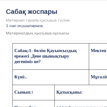
Сабақтың
Мұғалімнің іс-әрекеті
Оқушының і
Сабақ жоспары
кезеңі,
уақыты
Материал туралы қысқаша түсінік
1 сын оқушыларына
Басы
:
Оқушыларды сапқа
Оқушылар са
Материалдың қысқаша нұсқасы
тұрғызу, рапорт
10-12 мин
қабылдау, сәлемдесу,
Спорт секто
оқушылардың сабаққа
береді.Оқуш
Сабақ:1- бөлім Қауыпсыздық
Мектеп 
дайындығын анықтау.
санға санала
ережесі .Дене шынықтыру
дегеніміз не?
Білу:
Күні:.
Мұғалі
.
Сұрақтарға ж
Сабақтағы жаңа
сабақтың т
тақырыпты анықтау.
анықтайды.
Сынып:
Қатысқаны:
1
Сабақтың мақсатын айту
.
(Кедергілер
ұйымдастыр
жаттығулар 