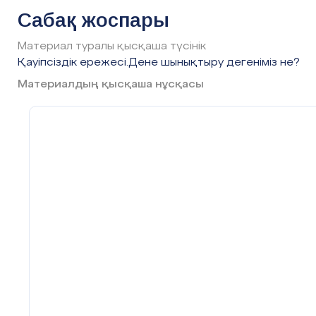
Неліктен денсаулықты бала к
толық айнал
оңға, 4 санына солға бұру
Сабақ жоспары
аласыздар ма?
2.Б.қ.-н.т аяқ иық
Материал туралы қысқаша түсінік
деңгейінде, қол иықта,
Қауіпсіздік ережесі.Дене шынықтыру дегеніміз не?
иықты 1-2 санына алдыға,
Материалдың қысқаша нұсқасы
3-4 санына артқа
айналдыру.
Алдыңғы оқу
3 Б.қ.- н.т аяқ иық
Денені тік ұс
деңгейінде, оң қол
Жоспар
шыңтақты бү
жоғары көтеріп, сол қол
жанында
Жоспарланған
Жоспарланған жаттығу 
1-2 санына , 3-4 санына
уақыт
артқа қарай сермеу.
4.Б.қ.-н.т аяқ иық
Басы
Жаттығуда т
деңгейінде, оң жақ қолды
Біреуден сапқа тұру,әдет
жоғары көтеріп, сол жақ
жүріс,аяқты аәқастыра
қолды белге қойып, 1-2
мдымдап жүру.Жүрелей
санына оң жаққа,3-4