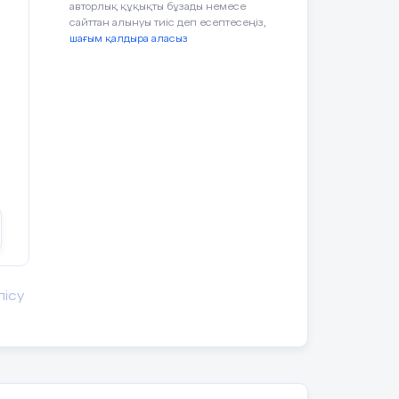
авторлық құқықты бұзады немесе
өте жақсы
сайттан алынуы тиіс деп есептесеңіз,
шағым қалдыра аласыз
өтеру, денені
ра қашықты
үгіру.
.
ар:
нсаулықты нығайтуға қалай әсер
ды толық
лісу
н керек деп ойлайсыз?
стау, иықты