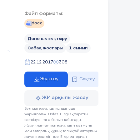
 өткізу,30см биіктіктен –тереңдікке
Файл форматы:
ырықтардың үстімен жүру
docx
ол жоғарыда,
ау.
лады:
Дене шынықтыру
нені тік ұстау.
Сабақ жоспары
1 сынып
 сақтау
лық істеу.
22.12.2017
308
тау, ара
Жүктеу
Сақтау
сақтау.
толық отырып
ЖИ арқылы жасау
Бұл материалды қолданушы
Қ.б-
жариялаған. Ustaz Tilegi ақпаратты
ология;Денсаулық ,тереңдікке
керемет,
жеткізуші ғана болып табылады.
е жартылай отырып жүру
тамаша,
Жарияланған материалдың мазмұны
жарайсың
мен авторлық құқық толықтай автордың
жауапкершілігінде. Егер материал
анына бірге