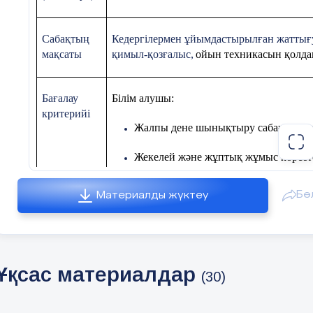
Сабақтың
Кедергілермен ұйымдастырылған жаттығу
мақсаты
қимыл-қозғалыс,
ойын техникасын қолда
Бағалау
Білім алушы:
критерийі
Жалпы дене шынықтыру сабағындағы 
Жекелей және жұптық жұмыс көрсете
Ойын кезінде әр түрлі физикалық әр
Бө
Материалды жүктеу
Тапсырмала
Сабақ барысындағы мұғалім мен
Ұқсас материалдар
(30)