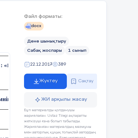
с-әрекеті
Бағалау
Ресурстар
Файл форматы:
docx
пқа тұрады.
Дене шынықтыру
Сабақ жоспары
1 сынып
ры баяндама
ылар реттік
: «
22.12.2017
389
ПАРАСАТ»-МЕКТЕП -ЛИЦЕЙІ
ды.
Жүктеу
Сақтау
мнің аты-жөні:
ЖИ арқылы жасау
ауап береді,
ақырыбын
Бұл материалды қолданушы
жариялаған. Ustaz Tilegi ақпаратты
Қатыспағаны:
мен
жеткізуші ғана болып табылады.
Жарияланған материалдың мазмұны
ылған
мен авторлық құқық толықтай автордың
кешені)
жауапкершілігінде. Егер материал