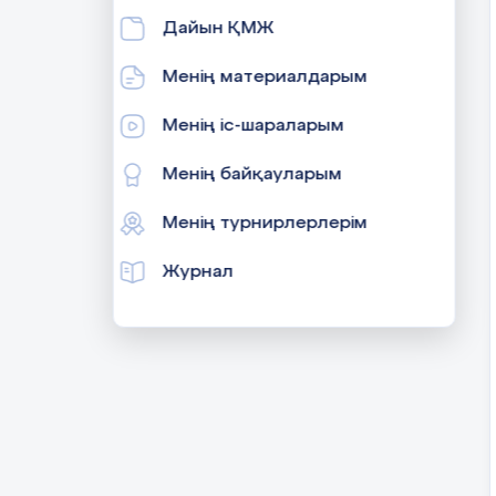
Дайын ҚМЖ
Менің материалдарым
Менің іс-шараларым
Менің байқауларым
Менің турнирлерлерім
Журнал