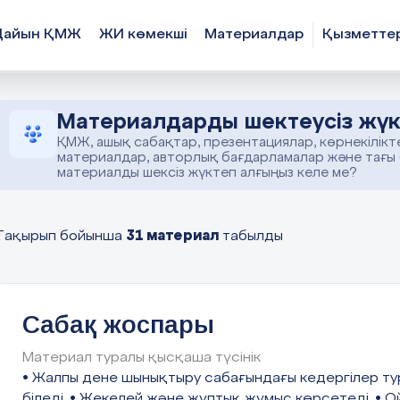
Дайын ҚМЖ
ЖИ көмекші
Материалдар
Қызметте
Материалдарды шектеусіз жүк
ҚМЖ, ашық сабақтар, презентациялар, көрнекілікт
материалдар, авторлық бағдарламалар және тағы
материалды шексіз жүктеп алғыңыз келе ме?
31 материал
Тақырып бойынша
табылды
Сабақ жоспары
Материал туралы қысқаша түсінік
• Жалпы дене шынықтыру сабағындағы кедергілер ту
біледі. • Жекелей және жұптық жұмыс көрсетеді. • О