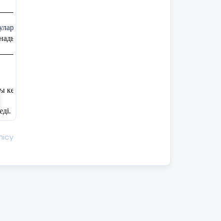
лар кешенін орындау кезінде арнайы
нады, ажыратады.
кедергілер туралы біледі.
ді.
екеттерде дағдыларын түсініп, қолданады.
лісу
р:
 оқушының іс-әрекеті