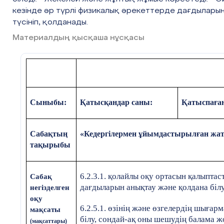
кезінде әр түрлі физикалық әрекеттерде дағдылары
түсініп, қолданады.
Материалдың қысқаша нұсқасы
Сыныбы:
Қатысқандар саны:
Қатыспаған
Сабақтың
«Кедергілермен ұйымдастырылған жат
тақырыбы
6.2.3.1. қолайлы оқу ортасын қалыптас
Сабақ
дағдыларын анықтау және қолдана білу
негізделген
оқу
6.2.5.1. өзінің және өзгелердің шығар
мақсаты
білу, сондай-ақ оны шешудің балама 
(мақсаттары)