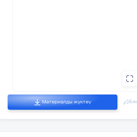
-оң қырымен жүгіру
серпілту.
-сол қырымен жүгіру
Тізені биік к
тік ұстау, а
-тізені көтеріп жүгіру
сақтау. Жәй ж
-аяқты артқа сермей
Терең демалу
жүгіру
Талқылауға арналған сұрақт
-баяу жүгіру
Дене шынықтыру сабақтары де
-жүру, терең демалу
Жаттығулар
етеді
орындайды.
Не себепті .....деп ойлайсыз?
ЖДДЖ
Бө
Материалды жүктеу
1.Б.қ.-н.т аяқ иық
Қауыпсыздық ережесі не үші
деңгейінде, қол белде
басты 1 санына алдыға,2
Денені тік ұ
санына артқа, 3 санына