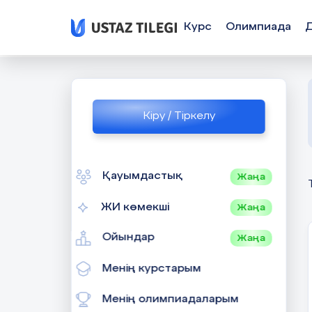
Курс
Олимпиада
Кіру / Тіркелу
Қауымдастық
Жаңа
ЖИ көмекші
Жаңа
Ойындар
Жаңа
Менің курстарым
Менің олимпиадаларым