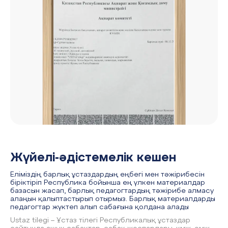
Жүйелі-әдістемелік кешен
Еліміздің барлық ұстаздардың еңбегі мен тәжірибесін
біріктіріп Республика бойынша ең үлкен материалдар
базасын жасап, барлық педагогтардың тәжірибе алмасу
алаңын қалыптастырып отырмыз. Барлық материалдарды
педагогтар жүктеп алып сабағына қолдана алады
Ustaz tilegi – Ұстаз тілегі Республикалық ұстаздар