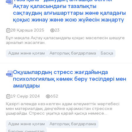
Ақтау қаласындағы тазалықты
сақтаудың алғышарттары және қаладағы
қоқыс жинау және жою жүйесін жаңарту
28 Қараша 2025
23
Бұл мақала Ақтау қаласындағы қоқыс мәселесін шешуге
арналып жасалған.
Адам және қоғам
Авторлық бағдарлама
Басқа
Оқушылардың стресс жағдайында
психологиялық көмек беру тәсілдері мен
амалдары
19 Сәуір 2024
652
Қазіргі әлемде кез-келген адам әлеуметтік мәртебесі
мен материалдық деңгейіне қарамастан стресске
ұшырайды. Стресс уқытқа қарай қысқа немесе
созылмалы болуы мүмкін. Әрбір бала бұл стрессті кем
дегенде бір рет бастан өткергеннің өзінде және бұл
Адам және қоғам
Авторлық бағдарлама
процесте әрқайсысы өзін жайсыз сезінеді. Бұл авторлық
Барлық сыныптар