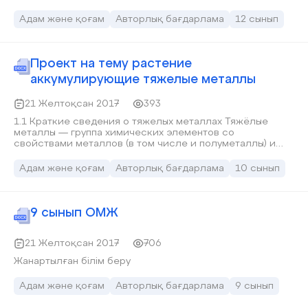
дайын болуға дағдыландыру бағытында жаңа
педагогикалық технологияларды тиімді қолданып дәріс
Адам және қоғам
Авторлық бағдарлама
12 сынып
өтемін. Қазіргі қоғамдағы ғылым мен техниканың
қарқынды дамып келе жатқан заманда өмір сүруге
икемді, қоғам пайдасына қарай өзін-өзі толық жүзеге
асыруға дайын білімді, шығармашылыққа бейім, құзыретті
Проект на тему растение
және бәсекеге қабілетті студентті қалыптастыру
аккумулирующие тяжелые металлы
мұғалімнің міндеті.
21 Желтоқсан 2017
393
1.1 Краткие сведения о тяжелых металлах Тяжёлые
металлы — группа химических элементов со
свойствами металлов (в том числе и полуметаллы) и
значительным атомным весом либо плотностью.
Известно около сорока различных определений
Адам және қоғам
Авторлық бағдарлама
10 сынып
термина тяжелые металлы, и невозможно указать на
одно из них, как наиболее принятое.
9 сынып ОМЖ
21 Желтоқсан 2017
706
Жанартылған білім беру
Адам және қоғам
Авторлық бағдарлама
9 сынып