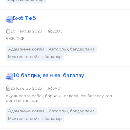
бағдарламада оқушыларға психологиялық қолдау
көрсетудің бағдарламасын ұсынады. Бағдарлама өте
тиімді және педагог-психологтарға көмекші құрал бола
алады.
Бжб Тжб
16 Наурыз 2023
1205
БЖБ ТЖБ
Адам және қоғам
Авторлық бағдарлама
Мектепке дейінгі балалар
10 балдық өзін өзі бағалау
23 Қаңтар 2023
390
оқушыларға сабақ барысын өздерін өзі бағалау көп
септігін тигізеді
Адам және қоғам
Авторлық бағдарлама
Мектепке дейінгі балалар