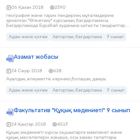
06 Қазан 2018
2390
география және тарих пәндерінің мұғалімдеріне
арналған "Өлкетану" курсының бағдарламасы.
Бағдарламада Бурабай ауданына қатысты тақырыптар
берілген.
Адам және қоғам
Авторлық бағдарлама
7 сынып
Азамат жобасы
24 Сәуір 2018
628
Ауылдың әлеуметтік көркеюі,болашақ дамуы.
Адам және қоғам
Авторлық бағдарлама
9 сынып
Факультатив "Құқық мәдениеті" 9 сынып
24 Қаңтар 2018
4517
Құқық мәдениеті курсы оқушыларға мемлекет және
құқық мәселелерін жаңаша, осы заман талаптары