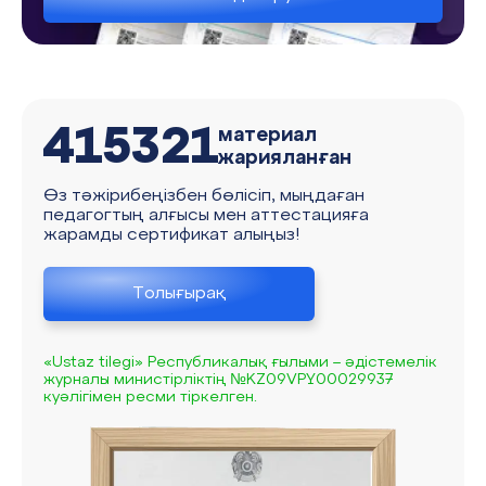
415321
материал
жарияланған
Өз тәжірибеңізбен бөлісіп, мыңдаған
педагогтың алғысы мен аттестацияға
жарамды сертификат алыңыз!
Толығырақ
«Ustaz tilegi» Республикалық ғылыми – әдістемелік
журналы министірліктің №KZ09VPY00029937
куәлігімен ресми тіркелген.