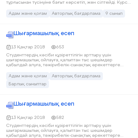
тұрғысынан түсінуіне бағыт көрсетіп, жөн сілтейді. Курс
екі бөлімнен тұрады. Бірінші бөлімінде құқықтың түсінігі,
оның ерекшеліктері жөнінде айтылған, құқық дегеннің не
Адам және қоғам
Авторлық бағдарлама
9 сынып
екендігіне, оның қоғамдағы қызметіне талдау жасалған.
Екінші бөлімде қазіргі қоғамдағы саяси мәселелердің
мәнін түсінуге көмектеседі.
Шығармашылық есеп
13 Қаңтар 2018
653
Студенттердің кәсіби құзіреттілігін арттыру үшін
шығармашылық ойлауға, қалыптан тыс шешімдер
қабылдай алуға, тәжірибелік-сынақтық әрекеттерге
дайын болуға дағдыландыру бағытында жаңа
педагогикалық технологияларды тиімді қолданып дәріс
Адам және қоғам
Авторлық бағдарлама
өтемін. Қазіргі қоғамдағы ғылым мен техниканың
Барлық сыныптар
қарқынды дамып келе жатқан заманда өмір сүруге
икемді, қоғам пайдасына қарай өзін-өзі толық жүзеге
асыруға дайын білімді, шығармашылыққа бейім, құзыретті
және бәсекеге қабілетті студентті қалыптастыру
Шығармашылық есеп
мұғалімнің міндеті.
13 Қаңтар 2018
582
Студенттердің кәсіби құзіреттілігін арттыру үшін
шығармашылық ойлауға, қалыптан тыс шешімдер
қабылдай алуға, тәжірибелік-сынақтық әрекеттерге