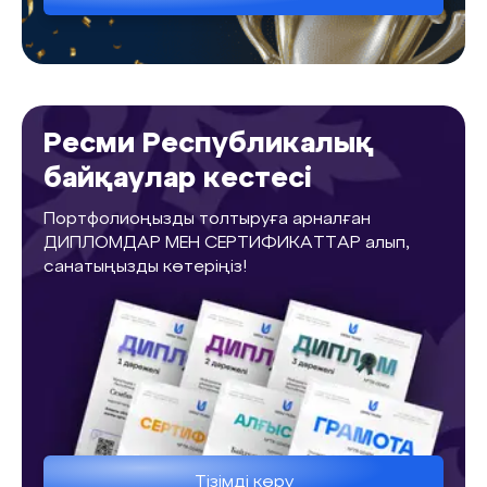
Ресми Республикалық
байқаулар кестесі
Портфолиоңызды толтыруға арналған
ДИПЛОМДАР МЕН СЕРТИФИКАТТАР алып,
санатыңызды көтеріңіз!
Тізімді көру