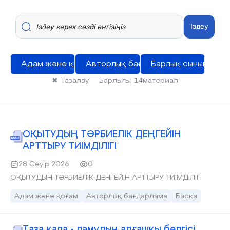
Іздеу
Адам және қоғам
Авторлық бағдарлама
Барлық сыныптар
✖
Тазалау
Барлығы:
14
материал
ОҚЫТУДЫҢ ТӘРБИЕЛІК ДЕҢГЕЙІН
АРТТЫРУ ТИІМДІЛІГІ
28 Сәуір 2026
0
ОҚЫТУДЫҢ ТӘРБИЕЛІК ДЕҢГЕЙІН АРТТЫРУ ТИІМДІЛІГІ
Адам және қоғам
Авторлық бағдарлама
Басқа
Таза қала - дамудың алғашқы белгісі