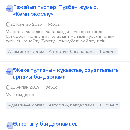
Ғажайып түстер. Тұзбен жұмыс.
«Кемпірқосақ»
22 Қаңтар 2023
362
Мақсаты: Білімділік:Балалардың түстер жөнінде
білімдерін толықтыру, олардың маңызы туралы таным-
түсінігін кеңейту: Түзетушілік:жүйелі сөйлеу тілін
қалыптастыу,ой-түйсігін,қиялын,сенсорлық ойлау
қабілетін дамыту,ұсақ қол ептілігін жетілдіру;
Адам және қоғам
Авторлық бағдарлама
1 сынып
Тәрбиелік:әсемдікке баулу, өнерге деген
қызығушылығын арттыру:
"Жеке тұлғаның құқықтық сауаттылығы"
арнайы бағдарлама
11 Ақпан 2019
516
Мұғалімдерге
Адам және қоғам
Авторлық бағдарлама
10 сынып
Өлкетану бағдарламасы