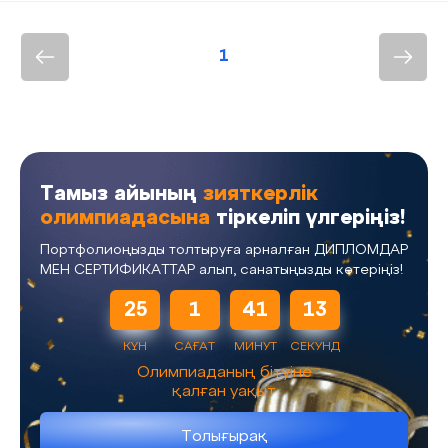
1
Тамыз айының
зияткерлік
олимпиадасына
тіркеліп үлгеріңіз!
Портфолиоңызды толтыруға арналған ДИПЛОМДАР
МЕН СЕРТИФИКАТТАР алып, санатыңызды көтеріңіз!
25
1
41
13
КҮН
САҒАТ
МИНУТ
СЕКУНД
Олимпиаданың бітуіне
қалған уақыт
Толығырақ