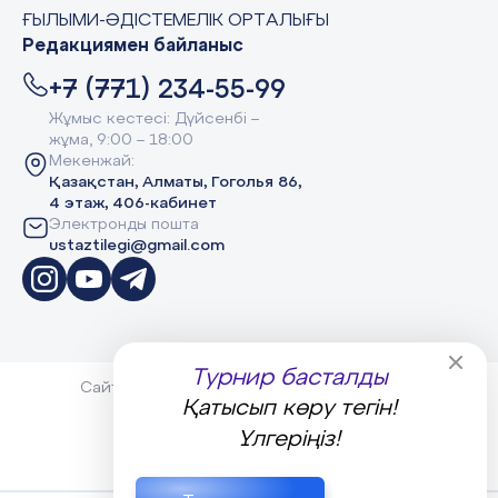
ҒЫЛЫМИ-ӘДІСТЕМЕЛІК ОРТАЛЫҒЫ
Редакциямен байланыс
+7 (771) 234-55-99
Жұмыс кестесі: Дүйсенбі –
жұма, 9:00 – 18:00
Мекенжай:
Қазақстан, Алматы, Гоголья 86,
4 этаж, 406-кабинет
Электронды пошта
ustaztilegi@gmail.com
Турнир басталды
Сайт Peaksoft веб-студиясында жасалған -
Қатысып көру тегін!
Peaksoft.kz
Политика конфиденциальности
Үлгеріңіз!
Сведения об организации