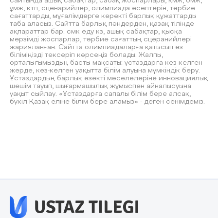
сайтында ашық сабақтар, сабақ жоспарлары, қмж, омж,
ұмж, ктп, сценарийлер, олимпиада есептерін, тәрбие
сағаттарды, мұғалімдерге керекті барлық құжаттарды
таба аласыз. Сайтта барлық пәндерден, қазақ тілінде
ақпараттар бар. смк еду кз, ашық сабақтар, қысқа
мерзімді жоспарлар, тәрбие сағаттың сцеранийлері
жарияланған. Сайтта олимпиадаларға қатысып өз
біліміңізді тексеріп көрсеңіз болады. Жалпы,
орталығымыздың басты мақсаты: ұстаздарға кез-келген
жерде, кез-келген уақытта білім алуына мүмкіндік беру.
Ұстаздардың барлық өзекті мәселелеріне инновациялық
шешім тауып, шығармашылық жұмыспен айналысуына
уақыт сыйлау. «Ұстаздарға сапалы білім бере алсақ,
бүкіл Қазақ еліне білім бере аламыз» - деген сенімдеміз.