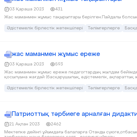
03 Қараша 2023
431
Жас маманмен жұмыс тақырыптары берілген.Пайдалы болсын
Әдістемелік бірлестік жетекшілері
Тәлімгерлерге
Басқ
жас маманмен жұмыс ереже
03 Қараша 2023
593
Жас маманмен жұмыс ереже педагогтардың жылдам бейімделу
қосылуына жағдай (басқарушылық, әдістемелік, ақпараттық жә
Әдістемелік бірлестік жетекшілері
Тәлімгерлерге
Басқ
Патриоттық тәрбиеге арналған дидакт
21 Ақпан 2023
2462
Мектепке дейінгі ұйымдағы балаларға Отанды сүюге,отбас
тәрбиелеу және балаларға салт - дәстүрді үйрету.