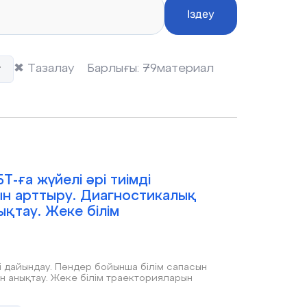
Іздеу
✖
Тазалау
Барлығы:
79
материал
-ға жүйелі әрі тиімді
ын арттыру. Диагностикалық
қтау. Жеке білім
і дайындау. Пәндер бойынша білім сапасын
н анықтау. Жеке білім траекторияларын