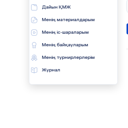
Дайын ҚМЖ
Менің материалдарым
Менің іс-шараларым
Менің байқауларым
Менің турнирлерлерім
Журнал