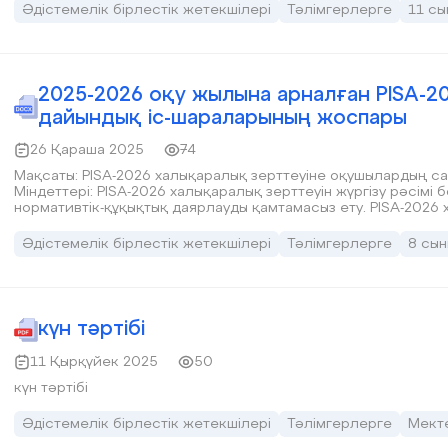
Әдістемелік бірлестік жетекшілері
Тәлімгерлерге
11 сы
2025-2026 оқу жылына арналған PISA-2
дайындық іс-шараларының жоспары
26 Қараша 2025
74
Мақсаты: PISA-2026 халықаралық зерттеуіне оқушылардың с
Міндеттері: PISA-2026 халықаралық зерттеуін жүргізу рәсім
нормативтік-құқықтық даярлауды қамтамасыз ету. PISA-2026 
үшін оқушылардың қажетті теориялық және практикалық білі
Әдістемелік бірлестік жетекшілері
Тәлімгерлерге
8 сын
күн тәртібі
11 Қырқүйек 2025
50
күн тәртібі
Әдістемелік бірлестік жетекшілері
Тәлімгерлерге
Мекте