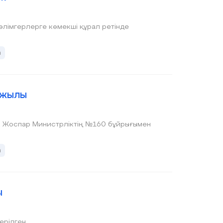
а
 жылы
ен
а
ы
рілген.