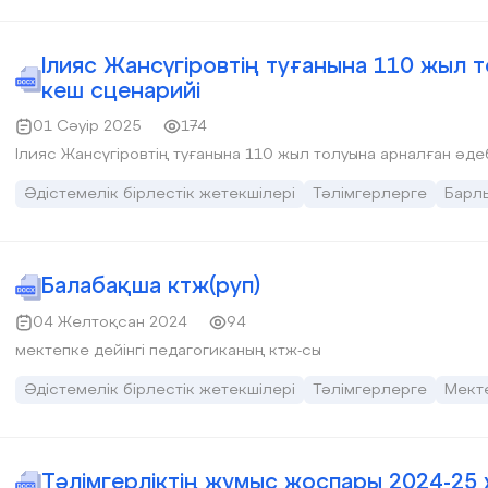
Ілияс Жансүгіровтің туғанына 110 жыл 
кеш сценарийі
01 Сәуір 2025
174
Ілияс Жансүгіровтің туғанына 110 жыл толуына арналған әд
Әдістемелік бірлестік жетекшілері
Тәлімгерлерге
Барл
Балабақша ктж(руп)
04 Желтоқсан 2024
94
мектепке дейінгі педагогиканың ктж-сы
Әдістемелік бірлестік жетекшілері
Тәлімгерлерге
Мекте
Тәлімгерліктің жұмыс жоспары 2024-25