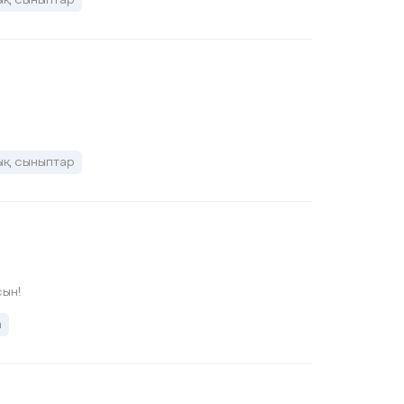
ық сыныптар
ын!
а