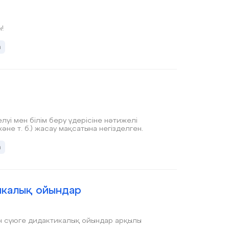
!
а
і мен білім беру үдерісіне нәтижелі
не т. б.) жасау мақсатына негізделген.
а
икалық ойындар
ын сүюге дидактикалық ойындар арқылы