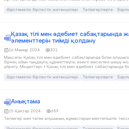
Әдістемелік бірлестік жетекшілері
Тәлімгерлерге
Барл
Қазақ тілі мен әдебиет сабақтарында 
элементтерін тиімді қолдану
16 Мамыр 2024
301
Мақсаты: Қазақ тілі мен әдебиет сабақтарында білім алушылар
бірінің ойын тыңдауға, құрметтеуге, өзекті мәселені шешу ж
үйрету. Міндеттері: • Қазақ тілі мен әдебиет сабақтарында б
ойларын еркін және зерттей білуге талпындырып, тұжырым жасай білуге бейімдеу; • Білім алушылардың
жеке қабілеттері мен танымдық өзгешеліктерін дамыту; • Әрбір білім алушының жеке қабілеттерін ес
Әдістемелік бірлестік жетекшілері
Тәлімгерлерге
Барл
отырып , ой-өрістерін дамытуға жағдай жасау.
Анықтама
15 Қаңтар 2024
657
Тәлімгер мен тәлім алушының жұмыстарын мектепішілік тек
Әдістемелік бірлестік жетекшілері
Тәлімгерлерге
Барл