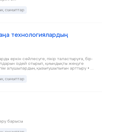
ық сыныптар
жаңа технологиялардың
ды еркін сөйлесуге, пікір таластыруға, бір-
олдарын іздей отырып, қиындықты жеңуге
ілім алушылардың қызығушылығын арттыру • Өз
кере
ық сыныптар
серу барысы
ық сыныптар