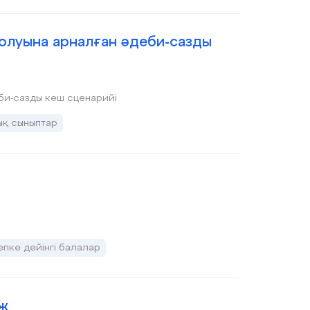
толуына арналған әдеби-сазды
еби-сазды кеш сценарийі
ық сыныптар
пке дейінгі балалар
 ж