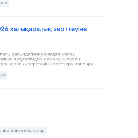
нып
026 халықаралық зерттеуіне
апалы дайындалуына жағдай жасау.
і бойынша мұғалімдер мен оқушыларды
халықаралық зерттеуінің тесттерін тапсыру
мдерін, дағдыларын қалыптастыру.
ып
пке дейінгі балалар