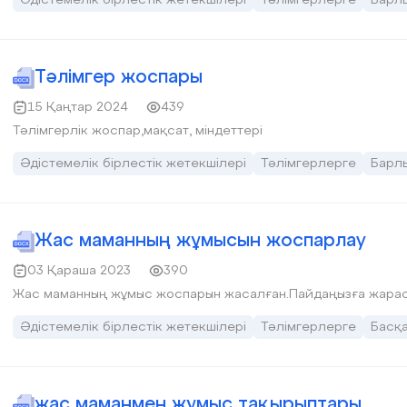
Тәлімгер жоспары
15 Қаңтар 2024
439
Тәлімгерлік жоспар,мақсат, міндеттері
Әдістемелік бірлестік жетекшілері
Тәлімгерлерге
Барл
Жас маманның жұмысын жоспарлау
03 Қараша 2023
390
Жас маманның жұмыс жоспарын жасалған.Пайдаңызға жарас
Әдістемелік бірлестік жетекшілері
Тәлімгерлерге
Басқ
жас маманмен жұмыс тақырыптары