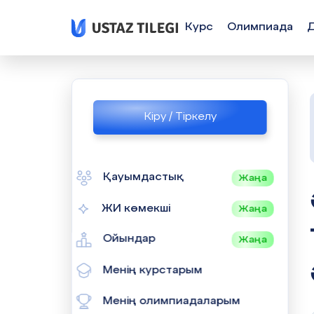
Курс
Олимпиада
Кіру / Тіркелу
Қауымдастық
Жаңа
ӘДІСТЕ
ЖИ көмекші
Жаңа
Ойындар
Жаңа
Менің курстарым
Менің олимпиадаларым