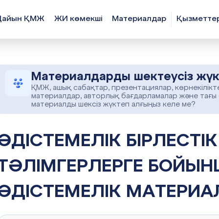
Дайын ҚМЖ
ЖИ көмекші
Материалдар
Қызметте
Материалдарды шектеусіз жүк
ҚМЖ, ашық сабақтар, презентациялар, көрнекілікт
материалдар, авторлық бағдарламалар және тағы
материалды шексіз жүктеп алғыңыз келе ме?
МЕЛІК БІРЛЕСТІК ЖЕТЕКШІЛЕРІ
ТӘЛІМГЕРЛЕРГЕ БОЙЫН
ӘДІСТЕМЕЛІК МАТЕРИА