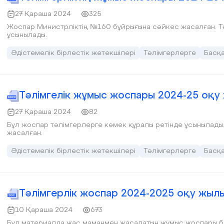
27 Қараша 2024
325
Жоспар Министрліктің №160 бұйрығына сәйкес жасалған. Тәлімгерлерге көмекші құрал ретінде
ұсынылады.
Әдістемелік бірлестік жетекшілері
Тәлімгерлерге
Басқ
Тәлімгелік жұмыс жоспары 2024-25 оқу
27 Қараша 2024
82
Бұл жоспар тәлімгерлерге көмек құралы ретінде ұсынылады. Жоспар Министрліктің №160 бұйрығым
жасалған.
Әдістемелік бірлестік жетекшілері
Тәлімгерлерге
Басқ
Тәлімгерлік жоспар 2024-2025 оқу жыл
10 Қараша 2024
673
Бұл материалда жас маманмен жасалатын жұмыс жоспары бе