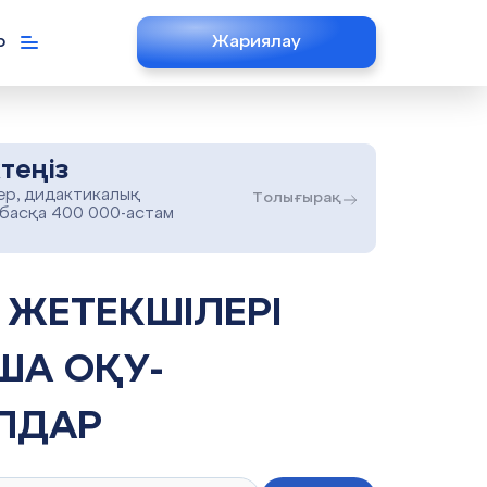
р
Жариялау
теңіз
ер, дидактикалық
Толығырақ
 басқа 400 000-астам
ША ОҚУ-
ЛДАР