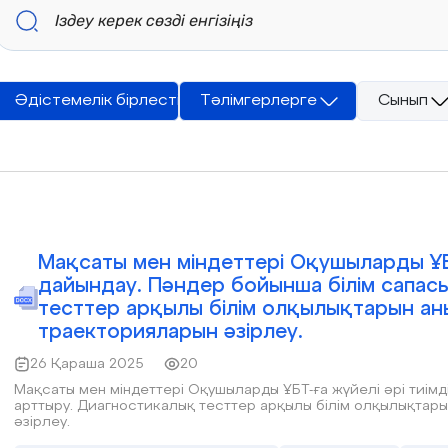
Әдістемелік бірлестік жетекшілері
Тәлімгерлерге
Сынып
Мақсаты мен міндеттері Оқушыларды ҰБТ
дайындау. Пәндер бойынша білім сапас
тесттер арқылы білім олқылықтарын аны
траекторияларын әзірлеу.
26 Қараша 2025
20
Мақсаты мен міндеттері Оқушыларды ҰБТ-ға жүйелі әрі тиімд
арттыру. Диагностикалық тесттер арқылы білім олқылықтары
әзірлеу.