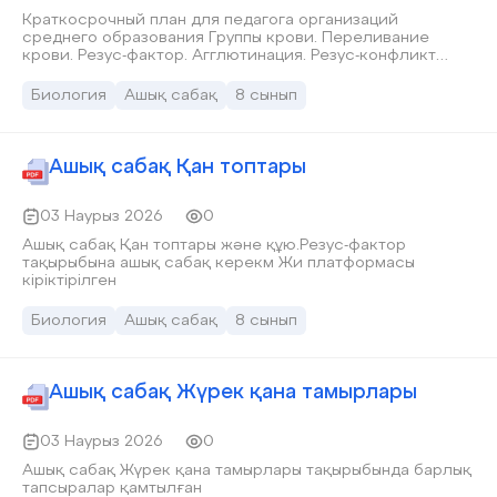
Краткосрочный план для педагога организаций
среднего образования Группы крови. Переливание
крови. Резус-фактор. Агглютинация. Резус-конфликт
Исследовательский вопрос: Как применение
формативного оценивания способствует
Биология
Ашық сабақ
8 сынып
формированию ценностных ориентиров и развитию
метапредметных компетенций у учащихся по биологии?
Ағымдағы аптаның дәйексөзі: «Әділетте берік болсаң
аяғың таймайды!»
Ашық сабақ Қан топтары
03 Наурыз 2026
0
Ашық сабақ Қан топтары және құю.Резус-фактор
тақырыбына ашық сабақ керекм Жи платформасы
кіріктірілген
Биология
Ашық сабақ
8 сынып
Ашық сабақ Жүрек қана тамырлары
03 Наурыз 2026
0
Ашық сабақ Жүрек қана тамырлары тақырыбында барлық
тапсыралар қамтылған