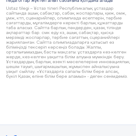
педагогтар жүктеп алып сабағына қолдана алады
Ustaz tilegi – Ұстаз тілегі Республикалық ұстаздар
сайтында ашық сабақтар, сабақ жоспарлары, қмж, омж,
ұмж, ктп, сценарийлер, олимпиада есептерін, тәрбие
сағаттарды, мұғалімдерге керекті барлық құжаттарды
таба аласыз. Сайтта барлық пәндерден, қазақ тілінде
ақпараттар бар. смк еду кз, ашық сабақтар, қысқа
мерзімді жоспарлар, тәрбие сағаттың сцеранийлері
жарияланған. Сайтта олимпиадаларға қатысып өз
біліміңізді тексеріп көрсеңіз болады. Жалпы,
орталығымыздың басты мақсаты: ұстаздарға кез-келген
жерде, кез-келген уақытта білім алуына мүмкіндік беру.
Ұстаздардың барлық өзекті мәселелеріне инновациялық
шешім тауып, шығармашылық жұмыспен айналысуына
уақыт сыйлау. «Ұстаздарға сапалы білім бере алсақ,
бүкіл Қазақ еліне білім бере аламыз» - деген сенімдеміз.