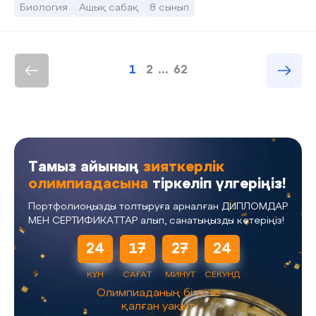
Биология
Ашық сабақ
8 сынып
1
2
...
62
Тамыз айының
зияткерлік
олимпиадасына
тіркеліп үлгеріңіз!
Портфолиоңызды толтыруға арналған ДИПЛОМДАР
МЕН СЕРТИФИКАТТАР алып, санатыңызды көтеріңіз!
24
17
27
23
КҮН
САҒАТ
МИНУТ
СЕКУНД
Олимпиаданың бітуіне
қалған уақыт