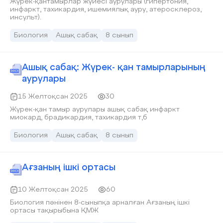
Жүрек-қантамырлар жүйесі аурулары (гипертония,
инфаркт, тахикардия, ишемиялық ауру, атеросклероз,
инсульт).
Биология
Ашық сабақ
8 сынып
Ашық сабақ: Жүрек- қан тамырларының
аурулары
15 Желтоқсан 2025
30
Жүрек-қан тамыр аурулары ашық сабақ инфаркт
миокард, брадикардия, тахикардия т,б
Биология
Ашық сабақ
8 сынып
Ағзаның ішкі ортасы
10 Желтоқсан 2025
60
Биология пәнінен 8-сыныпқа арналған Ағзаның ішкі
ортасы тақырыбына ҚМЖ