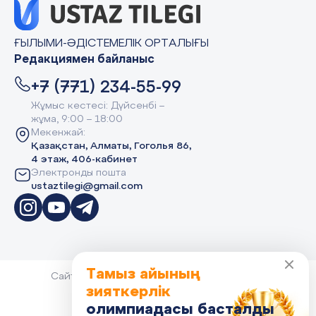
ҒЫЛЫМИ-ӘДІСТЕМЕЛІК ОРТАЛЫҒЫ
Редакциямен байланыс
+7 (771) 234-55-99
Жұмыс кестесі: Дүйсенбі –
жұма, 9:00 – 18:00
Мекенжай:
Қазақстан, Алматы, Гоголья 86,
4 этаж, 406-кабинет
Электронды пошта
ustaztilegi@gmail.com
Тамыз айының
Сайт Peaksoft веб-студиясында жасалған -
Peaksoft.kz
зияткерлік
Политика конфиденциальности
олимпиадасы басталды
Сведения об организации