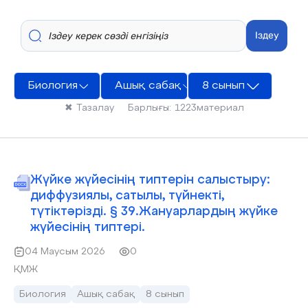
Іздеу
Биология
Ашық сабақ
8 сынып
✖
Тазалау
Барлығы:
1223
материал
Жүйке жүйесінің типтерін салыстыру:
диффузиялы, сатылы, түйнекті,
түтіктәрізді. § 39.Жануарлардың жүйке
жүйесінің типтері.
04 Маусым 2026
0
ҚМЖ
Биология
Ашық сабақ
8 сынып