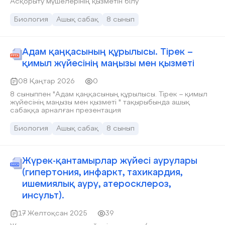
Асқорыту мүшелерінің қызметін білу
Биология
Ашық сабақ
8 сынып
Адам қаңқасының құрылысы. Тірек –
қимыл жүйесінің маңызы мен қызметі
08 Қаңтар 2026
0
8 сыныппен "Адам қаңқасының құрылысы. Тірек – қимыл
жүйесінің маңызы мен қызметі " тақырыбында ашық
сабаққа арналған презентация
Биология
Ашық сабақ
8 сынып
Жүрек-қантамырлар жүйесі аурулары
(гипертония, инфаркт, тахикардия,
ишемиялық ауру, атеросклероз,
инсульт).
17 Желтоқсан 2025
39