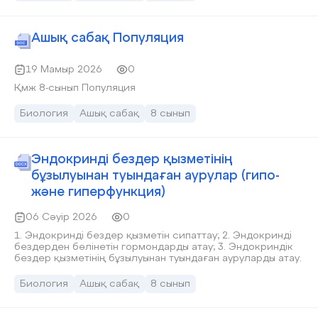
Ашық сабақ Популяция
19 Мамыр 2026
0
Қмж 8-сынып Популяция
Биология
Ашық сабақ
8 сынып
Эндокринді бездер қызметінің
бұзылуынан туындаған аурулар (гипо-
және гиперфункция)
06 Сәуір 2026
0
1. Эндокринді бездер қызметін сипаттау; 2. Эндокринді
бездерден бөлінетін гормондарды атау; 3. Эндокриндік
бездер қызметінің бұзылуынан туындаған ауруларды атау.
Биология
Ашық сабақ
8 сынып