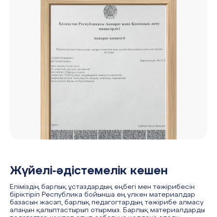
Жүйелі-әдістемелік кешен
Еліміздің барлық ұстаздардың еңбегі мен тәжірибесін
біріктіріп Республика бойынша ең үлкен материалдар
базасын жасап, барлық педагогтардың тәжірибе алмасу
алаңын қалыптастырып отырмыз. Барлық материалдарды