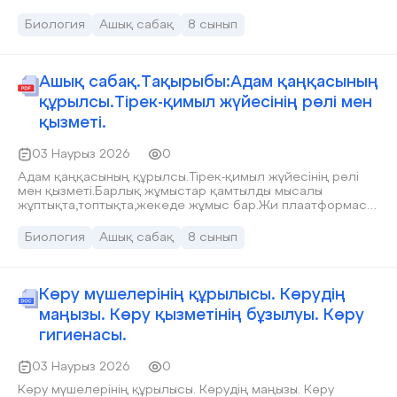
Биология
Ашық сабақ
8 сынып
Ашық сабақ.Тақырыбы:Адам қаңқасының
құрылсы.Тірек-қимыл жүйесінің рөлі мен
қызметі.
03 Наурыз 2026
0
Адам қаңқасының құрылсы.Тірек-қимыл жүйесінің рөлі
мен қызметі.Барлық жұмыстар қамтылды мысалы
жұптықта,топтықта,жекеде жұмыс бар.Жи плаатформасы
қолданылған
Биология
Ашық сабақ
8 сынып
Көру мүшелерінің құрылысы. Көрудің
маңызы. Көру қызметінің бұзылуы. Көру
гигиенасы.
03 Наурыз 2026
0
Көру мүшелерінің құрылысы. Көрудің маңызы. Көру