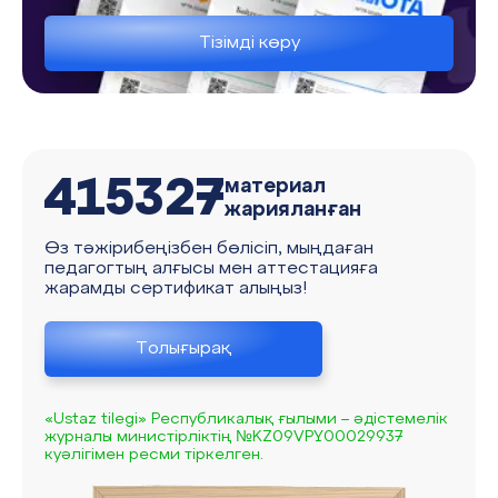
Тізімді көру
415327
материал
жарияланған
Өз тәжірибеңізбен бөлісіп, мыңдаған
педагогтың алғысы мен аттестацияға
жарамды сертификат алыңыз!
Толығырақ
«Ustaz tilegi» Республикалық ғылыми – әдістемелік
журналы министірліктің №KZ09VPY00029937
куәлігімен ресми тіркелген.