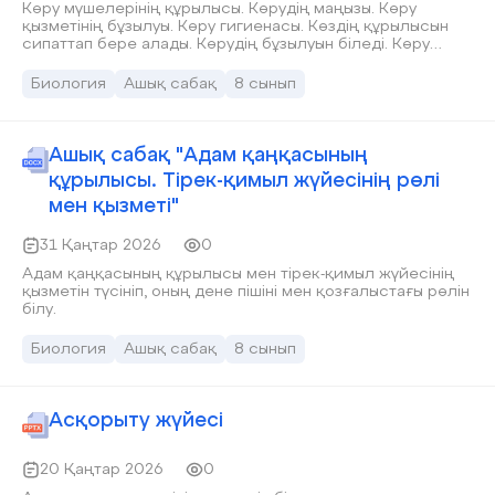
көңіл-күйлерін сұрау арқылы психологиялық ахуал
Көру мүшелерінің құрылысы. Көрудің маңызы. Көру
туғызады. 3-топқа бөлу. 1-Эпидермис 2-Дерма 3-
қызметінің бұзылуы. Көру гигиенасы. Көздің құрылысын
сипаттап бере алады. Көрудің бұзылуын біледі. Көру
гиподерма Үй жұмысын «Көгершінн
гигиенасын айта алады.
Биология
Ашық сабақ
8 сынып
Ашық сабақ "Адам қаңқасының
құрылысы. Тірек-қимыл жүйесінің рөлі
мен қызметі"
31 Қаңтар 2026
0
Адам қаңқасының құрылысы мен тірек-қимыл жүйесінің
қызметін түсініп, оның дене пішіні мен қозғалыстағы рөлін
білу.
Биология
Ашық сабақ
8 сынып
Асқорыту жүйесі
20 Қаңтар 2026
0