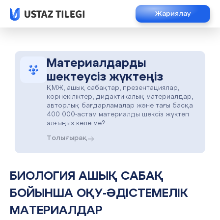
Жариялау
Материалдарды
шектеусіз жүктеңіз
ҚМЖ, ашық сабақтар, презентациялар,
көрнекіліктер, дидактикалық материалдар,
авторлық бағдарламалар және тағы басқа
400 000-астам материалды шексіз жүктеп
алғыңыз келе ме?
Толығырақ
БИОЛОГИЯ АШЫҚ САБАҚ
БОЙЫНША ОҚУ-ӘДІСТЕМЕЛІК
МАТЕРИАЛДАР