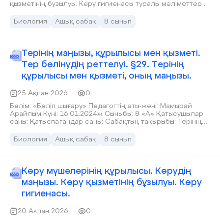
қызметінің бұзылуы. Көру гигиенасы туралы мәліметтер .
Биология
Ашық сабақ
8 сынып
Терінің маңызы, құрылысы мен қызметі.
Тер бөлінудің реттелуі. §29. Терінің
құрылысы мен қызметі, оның маңызы.
25 Ақпан 2026
0
Бөлім: «Бөліп шығару» Педагогтің аты-жөні: Мамырай
Арайлым Күні: 16.01.2024ж Сыныбы: 8 «А» Қатысушылар
саны: Қатыспағандар саны: Сабақтың тақырыбы: Терінің
маңызы, құрылысы мен қызметі. Тер бөлінудің реттелуі.
§29. Терінің құрылысы мен қызметі, оның маңызы. Оқу
Биология
Ашық сабақ
8 сынып
бағдарламасына сәйкес оқу мақсаты 8.1.5.3 - терінің
құрылысы мен оның бөліп шығарудағы маңызын сипаттау.
Сабақтың мақсаты: терінің құрылысы мен оның бөліп
шығарудағы маңызын сипаттау. Барлық оқушылар: Кейбір
Көру мүшелерінің құрылысы. Көрудің
оқушылар: Көпшілік оқушылар: Сабақтың барысы: Сабақ
маңызы. Көру қызметінің бұзылуы. Көру
кезеңі/Уақыты Педагогтің іс-әрекеті Оқушының іс-әрекеті
Бағалау Ресурстар Сабақтың басы Қызығушылықты ояту
гигиенасы.
І.Ұйымдастыру кезеңі: а) Оқушылармен сәлемдесу,
түгендеу. Психологиялық жағымды ахуал туғызу үшін
20 Ақпан 2026
0
«Гүлмен тілек » әдісін пайдаланып, оқушылар бір- бірінен