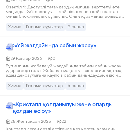
Өзектілігі: Дәстүрлі тағамдардың ғылыми зерттелуі өте
маңызды. Күбі сарысуы — май пісілгеннен кейін қалған
құнды биохимиялық сұйықтық. Оның құрамында ақуыздар,
лактоза, минералдар мен органикалық қышқылдар бар.
Бірақ ауылдық жерлерде кең қолданылса да, оның
Химия
Ғылыми жұмыстар
9 сынып
құрамын зерттеу сирек жүргізіледі. 7-сынып деңгейінде
қарапайым құралдармен зерттеу — мектеп химиясының
практикалық бөлігін күшейтеді. Мәселесі: Күбі
сарысуының құрамын күрделі аспаптарсыз, мектеп
:«Үй жағдайында сабын жасау»
жағдайында зерттеу мүмкін бе? Мақсаты: Қарапайым
спектрометр және қағаз электрофорез әдістерін
пайдаланып, күбі сарысуының негізгі құрамын анықтау.
27 Қаңтар 2026
0
Міндеттері:әдебиеттен сарысу құрамын анықтау;
Бұл ғылыми жобада үй жағдайында табиғи сабын жасау
спектрометрмен жарық жұтуын өлшеу;
үдерісі зерттелді. Жобаның мақсаты – экологиялық таза,
электрофорезбен ақуыздардың қозғалуын бақылау;
адам денсаулығына қауіпсіз сабын дайындаудың әдісін
үйрену және сабынның жетілу кезеңдерін бақылау.
Жұмыс барысында өсімдік майы, натрий гидроксиді және
Химия
Ғылыми жұмыстар
6 сынып
табиғи қоспалар қолданылып, сабынның химиялық негізі
мен жасалу технологиясы талданды. Тәжірибе
нәтижесінде дайын өнімнің pH деңгейі, қаттылығы және
қолдануға жарамдылық мерзімі зерттелді. Жоба
«Кристалл қолданылуы және оларды
экологиялық сауаттылықты арттыруға және тұрмыста
қолдан өсіру»
қолданылатын химиялық заттардың табиғи баламасын
табуға бағытталған
25 Желтоқсан 2025
22
Кристалл деген сөзді естігенде кез келген адам оны