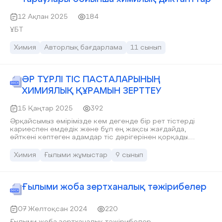
12 Ақпан 2025
184
ҰБТ
Химия
Авторлық бағдарлама
11 сынып
ӘР ТҮРЛІ ТІС ПАСТАЛАРЫНЫҢ
ХИМИЯЛЫҚ ҚҰРАМЫН ЗЕРТТЕУ
15 Қаңтар 2025
392
Әрқайсымыз өмірімізде кем дегенде бір рет тістерді
кариеспен емдедік және бұл ең жақсы жағдайда,
өйткені көптеген адамдар тіс дәрігерінен қорқады.
Осыны негізге ала отырып, ел тұрғындары өз
денсаулығына немқұрайлы қарайды деп айта аламыз.
Химия
Ғылыми жұмыстар
9 сынып
Шынында да, адамның әдемі күлкіге деген ұмтылысы тек
қана құмарлық емес, сонымен қатар сау болуға деген
ұмтылыс болуы керек.
Ғылыми жоба зертханалық тәжірибелер
07 Желтоқсан 2024
220