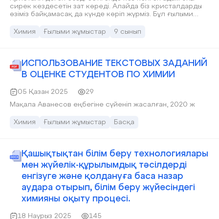
сирек кездесетін зат көреді. Алайда біз кристалдарды
өзіміз байқамасақ да күнде көріп жүрміз. Бұл ғылыми
жобада күнделікті көріп жүрген кристалдарды қалай
қолдан өсіруге болатынын тәжірибе жүзінде
Химия
Ғылыми жұмыстар
9 сынып
дәлелдеймін. Ғылыми жобаның мақсаты – бақылау және
эксперимент арқылы кристалдарды қолдан өсіру
тәсілдерін тәжірибе жүзінде тексеру. Жоба барысында
кристалдардың құрамымен және түрлерімен таныстым.
ИСПОЛЬЗОВАНИЕ ТЕКСТОВЫХ ЗАДАНИЙ
Бұл жұмыс кристалдардың қасиеттерін, қолдану
В ОЦЕНКЕ СТУДЕНТОВ ПО ХИМИИ
салаларын және оларды қолдан өсіру әдістерін
зерттеуге арналған.
05 Қазан 2025
29
Мақала Аванесов еңбегіне сүйеніп жасалған, 2020 ж
Химия
Ғылыми жұмыстар
Басқа
Қашықтықтан білім беру технологиялары
мен жүйелік-құрылымдық тәсілдерді
енгізуге және қолдануға баса назар
аудара отырып, білім беру жүйесіндегі
химияны оқыту процесі.
18 Наурыз 2025
145