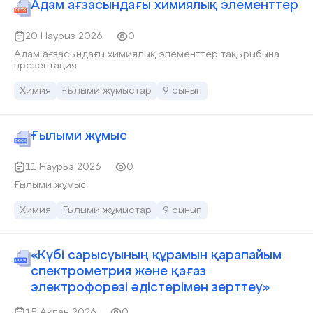
жəне əлсіз электролиттердің өткізгіштік қабілеттерінде
Адам ағзасындағы химиялық элементтер
айқын айырмашылықтар байқалады. Температура артқан
сайын иондардың қозғалыс жылдамдығы өсіп, өткізгіштік
жоғарылайтыны анықталды.
20 Наурыз 2026
0
Адам ағзасындағы химиялық элементтер тақырыбына
презентация
Химия
Ғылыми жұмыстар
9 сынып
Ғылыми жұмыс
11 Наурыз 2026
0
Ғылыми жұмыс
Химия
Ғылыми жұмыстар
9 сынып
«Күбі сарысуының құрамын қарапайым
спектрометрия және қағаз
электрофорезі әдістерімен зерттеу»
15 Ақпан 2026
0