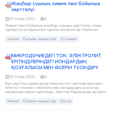
Жаңбыр суының химия пәні бойынша
зерттелуі
29 Сәуір 2026
0
Химия пәні бойынша жаңбыр суының зерттелуі, оның
тұрмыста қолданылуы туралы ақпараттар берілген
Химия
Ғылыми жұмыстар
10 сынып
МИКРОДҮНИЕДЕГІ ТОК: ЭЛЕКТРОЛИТ
ЕРІТІНДІЛЕРІНДЕГІ ИОНДАРДЫҢ
ҚОЗҒАЛЫСЫ МЕН ӘСЕРІН ТҮСІНДІРУ
25 Сәуір 2026
0
Бұл зерттеу жұмысында электролит ерітінділеріндегі
электр тогының табиғаты мен иондардың қозғалыс
механизмі қарастырылады. Зерттеу барысында əртүрлі
электролит ерітінділерінің электрөткізгіштік қасиеттері
салыстырылып, олардың температура мен
Химия
Ғылыми жұмыстар
Басқа
концентрацияға тəуелділігі анықталды. Нəтижелер
иондардың реттелген қозғалысы электр тогының негізгі
тасымалдаушысы екенін көрсетеді. Сонымен қатар күшті