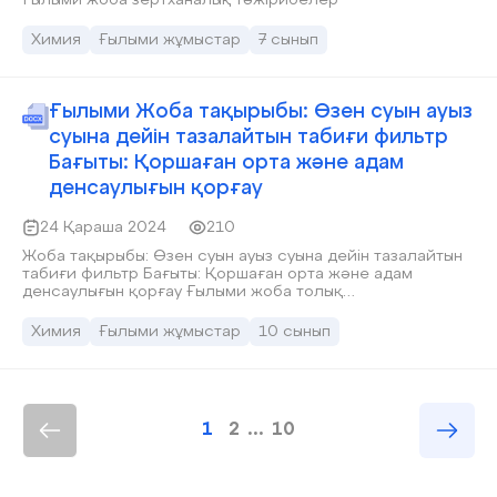
Ғылыми жоба зертханалық тәжірибелер
Химия
Ғылыми жұмыстар
7 сынып
Ғылыми Жоба тақырыбы: Өзен суын ауыз
суына дейін тазалайтын табиғи фильтр
Бағыты: Қоршаған орта және адам
денсаулығын қорғау
24 Қараша 2024
210
Жоба тақырыбы: Өзен суын ауыз суына дейін тазалайтын
табиғи фильтр Бағыты: Қоршаған орта және адам
денсаулығын қорғау Ғылыми жоба толық
оформлениесімен талапқа сәйкес 100 %
Химия
Ғылыми жұмыстар
10 сынып
1
2
...
10