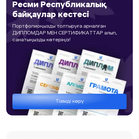
Ресми Республикалық
байқаулар кестесі
Портфолиоңызды толтыруға арналған
ДИПЛОМДАР МЕН СЕРТИФИКАТТАР алып,
санатыңызды көтеріңіз!
Тізімді көру