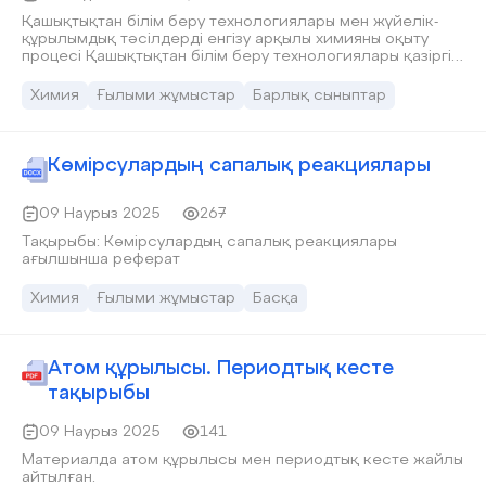
Қашықтықтан білім беру технологиялары мен жүйелік-
құрылымдық тәсілдерді енгізу арқылы химияны оқыту
процесі Қашықтықтан білім беру технологиялары қазіргі
білім беру жүйесінде маңызды рөл атқарады. Олар
оқытудың тиімділігін арттырып, студенттерге ыңғайлы
Химия
Ғылыми жұмыстар
Барлық сыныптар
және қолжетімді білім алуға мүмкіндік береді. Химия
пәнін оқытуда бұл технологиялар заманауи құралдарды,
мультимедиалық ресурстарды және виртуалды
зертханаларды қолдану арқылы оқу материалын түсінуді
Көмірсулардың сапалық реакциялары
жеңілдетеді. Жүйелік-құрылымдық тәсіл білім беру
процесінде химия пәнін жүйелі түрде қарастыруды
көздейді. Бұл тәсіл химиялық құбылыстар мен
09 Наурыз 2025
267
процестерді өзара байланыста талдауға, оқушылардың
Тақырыбы: Көмірсулардың сапалық реакциялары
логикалық ойлау қабілетін дамытуға бағытталған.
ағылшынша реферат
Қашықтықтан оқыту технологияларын қолданудың негізгі
артықшылықтары: Интерактивті оқыту әдістері
Химия
Ғылыми жұмыстар
Басқа
(бейнесабақтар, онлайн тесттер, симуляторлар); Жеке
оқыту траекториясын құру (оқушылар өздеріне ыңғайлы
уақытта оқи алады); Зертханалық жұмыстарды виртуалды
форматта жүргізу (3D модельдер, анимациялар, сим
Атом құрылысы. Периодтық кесте
тақырыбы
09 Наурыз 2025
141
Материалда атом құрылысы мен периодтық кесте жайлы
айтылған.