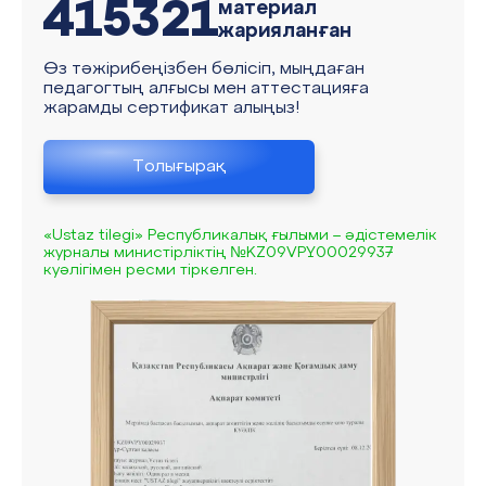
415321
материал
жарияланған
Өз тәжірибеңізбен бөлісіп, мыңдаған
педагогтың алғысы мен аттестацияға
жарамды сертификат алыңыз!
Толығырақ
«Ustaz tilegi» Республикалық ғылыми – әдістемелік
журналы министірліктің №KZ09VPY00029937
куәлігімен ресми тіркелген.