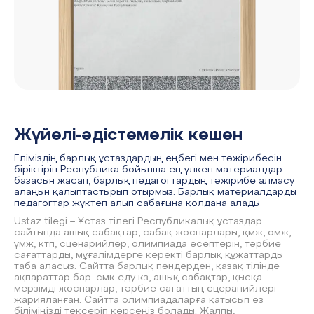
Жүйелі-әдістемелік кешен
Еліміздің барлық ұстаздардың еңбегі мен тәжірибесін
біріктіріп Республика бойынша ең үлкен материалдар
базасын жасап, барлық педагогтардың тәжірибе алмасу
алаңын қалыптастырып отырмыз. Барлық материалдарды
педагогтар жүктеп алып сабағына қолдана алады
Ustaz tilegi – Ұстаз тілегі Республикалық ұстаздар
сайтында ашық сабақтар, сабақ жоспарлары, қмж, омж,
ұмж, ктп, сценарийлер, олимпиада есептерін, тәрбие
сағаттарды, мұғалімдерге керекті барлық құжаттарды
таба аласыз. Сайтта барлық пәндерден, қазақ тілінде
ақпараттар бар. смк еду кз, ашық сабақтар, қысқа
мерзімді жоспарлар, тәрбие сағаттың сцеранийлері
жарияланған. Сайтта олимпиадаларға қатысып өз
біліміңізді тексеріп көрсеңіз болады. Жалпы,