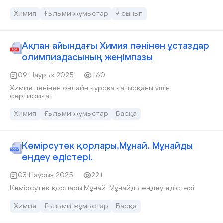
Химия
Ғылыми жұмыстар
7 сынып
Ақпан айындағы Химия пәнінен ұстаздар
олимпиадасының жеңімпазы
09 Наурыз 2025
160
Химия пәнінен онлайн курска қатысқаны үшін
сертификат
Химия
Ғылыми жұмыстар
Басқа
Көмірсутек қорлары.Мұнай. Мұнайды
өңдеу әдістері.
03 Наурыз 2025
221
Көмірсутек қорлары.Мұнай. Мұнайды өңдеу әдістері.
Химия
Ғылыми жұмыстар
Басқа