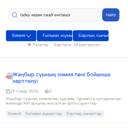
Іздеу
Химия
Ғылыми жұмыстар
Барлық сыныптар
✖
Тазалау
Барлығы:
181
материал
Жаңбыр суының химия пәні бойынша
зерттелуі
29 Сәуір 2026
0
Жаңбыр суының химиялық құрамы, тұрмыста қолданылуы
жөнінде ЖИ арқылы жасалған фотосуреттер
Химия
Ғылыми жұмыстар
Барлық сыныптар