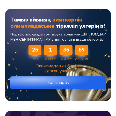
Тамыз айының
зияткерлік
олимпиадасына
тіркеліп үлгеріңіз!
Портфолиоңызды толтыруға арналған ДИПЛОМДАР
МЕН СЕРТИФИКАТТАР алып, санатыңызды көтеріңіз!
25
1
35
59
КҮН
САҒАТ
МИНУТ
СЕКУНД
Олимпиаданың бітуіне
қалған уақыт
Толығырақ