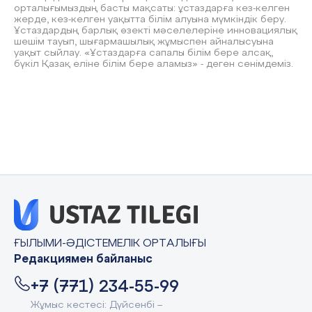
орталығымыздың басты мақсаты: ұстаздарға кез-келген
жерде, кез-келген уақытта білім алуына мүмкіндік беру.
Ұстаздардың барлық өзекті мәселелеріне инновациялық
шешім тауып, шығармашылық жұмыспен айналысуына
уақыт сыйлау. «Ұстаздарға сапалы білім бере алсақ,
бүкіл Қазақ еліне білім бере аламыз» - деген сенімдеміз.
ҒЫЛЫМИ-ӘДІСТЕМЕЛІК ОРТАЛЫҒЫ
Редакциямен байланыс
+7 (771) 234-55-99
Жұмыс кестесі: Дүйсенбі –