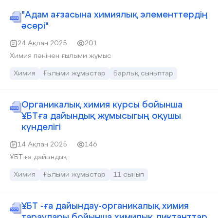
"Адам ағзасына химиялық элементтердің
әсері"
24 Ақпан 2025
201
Химия пәнінен ғылыми жұмыс
Химия
Ғылыми жұмыстар
Барлық сыныптар
Органикалық химия курсы бойынша
ҰБТға дайындық жұмысыгың оқушы
күнделігі
14 Ақпан 2025
146
ҰБТ ға дайындық
Химия
Ғылыми жұмыстар
11 сынып
ҰБТ -ға дайындау-органикалық химия
тараулары бойынша химилық диктанттар