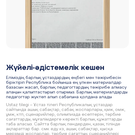
Жүйелі-әдістемелік кешен
Еліміздің барлық ұстаздардың еңбегі мен тәжірибесін
біріктіріп Республика бойынша ең үлкен материалдар
базасын жасап, барлық педагогтардың тәжірибе алмасу
алаңын қалыптастырып отырмыз. Барлық материалдарды
педагогтар жүктеп алып сабағына қолдана алады
Ustaz tilegi – Ұстаз тілегі Республикалық ұстаздар
сайтында ашық сабақтар, сабақ жоспарлары, қмж, омж,
ұмж, ктп, сценарийлер, олимпиада есептерін, тәрбие
сағаттарды, мұғалімдерге керекті барлық құжаттарды
таба аласыз. Сайтта барлық пәндерден, қазақ тілінде
ақпараттар бар. смк еду кз, ашық сабақтар, қысқа
мерзімді жоспарлар, тәрбие сағаттың сцеранийлері