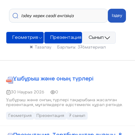
Іздеу
Геометрия
Презентация
Сынып
✖
Тазалау
Барлығы:
376
материал
Үшбұрыш және оның түрлері
30 Наурыз 2026
0
Үшбұрыш және онгың түрлері тақырыбына жасалған
презентация, мұғалімдерге әдістемелік құрал ретінде.
Геометрия
Презентация
7 сынып