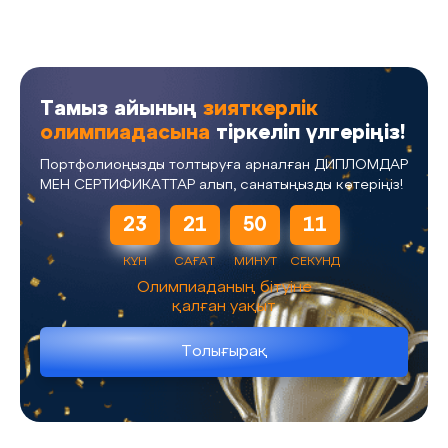
Тамыз айының
зияткерлік
олимпиадасына
тіркеліп үлгеріңіз!
Портфолиоңызды толтыруға арналған ДИПЛОМДАР
МЕН СЕРТИФИКАТТАР алып, санатыңызды көтеріңіз!
23
21
50
11
КҮН
САҒАТ
МИНУТ
СЕКУНД
Олимпиаданың бітуіне
қалған уақыт
Толығырақ