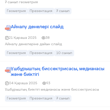
7 сынып геометрия
Геометрия
Презентация
7 сынып
Айналу денелері слайд
21 Қараша 2025
38
Айналу денелеріне дайын слайд
Геометрия
Презентация
10 сынып
Үшбұрыштың биссектрисасы, медианасы
және биіктігі
04 Қараша 2025
93
Үшбұрыштың биіктігі медианасы және биссектрисасы
Геометрия
Презентация
7 сынып