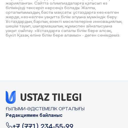
жарияланған. Сайтта олимпиадаларға қатысып өз
біліміңізді тексеріп көрсеңіз болады. Жалпы,
орталығымыздың басты мақсаты: ұстаздарға кез-келген
жерде, кез-келген уақытта білім алуына мүмкіндік беру.
Ұстаздардың барлық өзекті мәселелеріне инновациялық
шешім тауып, шығармашылық жұмыспен айналысуына
уақыт сыйлау. «Ұстаздарға сапалы білім бере алсақ,
бүкіл Қазақ еліне білім бере аламыз» - деген сенімдеміз.
ҒЫЛЫМИ-ӘДІСТЕМЕЛІК ОРТАЛЫҒЫ
Редакциямен байланыс
+7 (771) 234-55-99