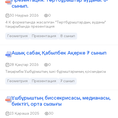
Презентация. Төртбұрыштар ауданы. 8-
сынып.
30 Наурыз 2026
0
4 К форматында жасалған "Төртбұрыштардың ауданы"
тақырыбында презентация
Геометрия
Презентация
8 сынып
Ашық сабақ Қабылбек Ақерке 7 сынып
28 Қаңтар 2026
0
Тақырыбы:Үшбұрыштың ішкі бұрыштарының қосындысы
Геометрия
Презентация
7 сынып
Үшбұрыштың биссекрисасы, медианасы,
биіктігі, орта сызығы
23 Қараша 2025
30