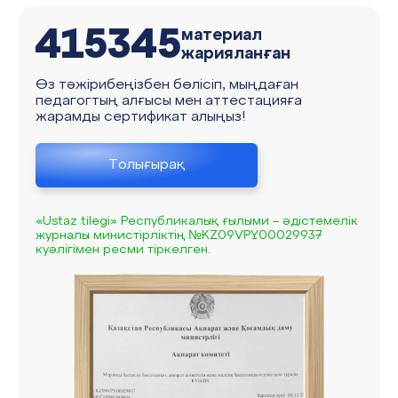
415345
материал
жарияланған
Өз тәжірибеңізбен бөлісіп, мыңдаған
педагогтың алғысы мен аттестацияға
жарамды сертификат алыңыз!
Толығырақ
«Ustaz tilegi» Республикалық ғылыми – әдістемелік
журналы министірліктің №KZ09VPY00029937
куәлігімен ресми тіркелген.