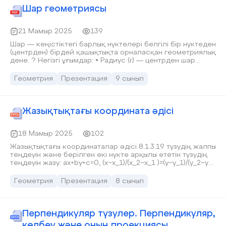
Шар геометриясы
21 Мамыр 2025
139
Шар — кеңістіктегі барлық нүктелері белгілі бір нүктеден
(центрден) бірдей қашықтықта орналасқан геометриялық
дене. ? Негізгі ұғымдар: • Радиус (r) — центрден шар
бетіне дейінгі қашықтық. • Диаметр (d) — шарды
ортасынан екіге бөлетін кесінді, яғни d = 2r. ⸻ ?
Геометрия
Презентация
9 сынып
Формулалар: ? Шардың көлемі: V = \frac{4}{3} \pi r^3 ?
Шардың бетінің ауданы: S = 4 \pi r^2 Мұндағы: • \pi \approx
3.14 • r — шардың радиусы ⸻ ? Қолдану мысалдары: •
Шар көлемін есептеу — физикада, инженерияда,
Жазықтықтағы координата әдісі
астрономияда кеңінен қолданылады. • Шар бетінің
ауданы — материал шығынын есептеу кезінде маңызды.
18 Мамыр 2025
102
Жазықтықтағы координаталар әдісі 8.1.3.19 түзудің жалпы
теңдеуін және берілген екі нүкте арқылы өтетін түзудің
теңдеуін жазу: ax+by+c=0, (х−х_1)/(х_2−х_1 )=(у−у_1)/(у_2−у_1
);
Геометрия
Презентация
8 сынып
Перпендикуляр түзулер. Перпендикуляр,
көлбеу және оның проекциясы