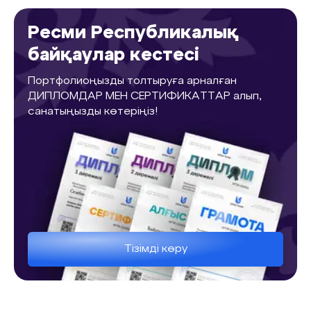
Ресми Республикалық
байқаулар кестесі
Портфолиоңызды толтыруға арналған
ДИПЛОМДАР МЕН СЕРТИФИКАТТАР алып,
санатыңызды көтеріңіз!
Тізімді көру