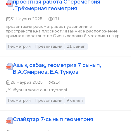
проектная работа Стереметрия
.Трёхмерная геометрия
31 Наурыз 2025
171
презентация рассматривает уравнения в
пространстве,на плоскости,взаимное расположение
прямых в простанстве.Очень хороши й материал на урок
геометрии 11 класс
Геометрия
Презентация
11 сынып
Ашық сабақ, геометрия 7 сынып,
В.А.Смирнов, Е.А.Тұяқов
28 Наурыз 2025
214
, Үшбұрыш және оның түрлері
Геометрия
Презентация
7 сынып
Слайдтар 7-сынып геометрия