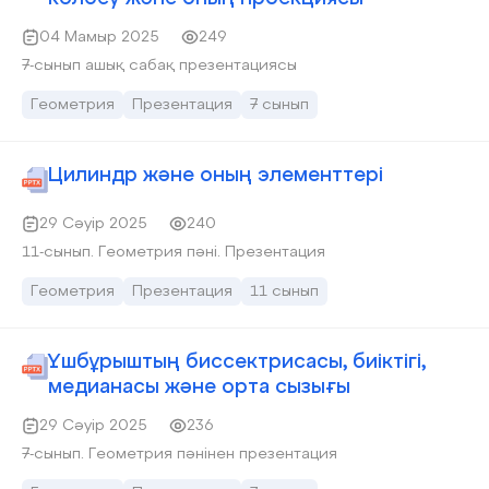
04 Мамыр 2025
249
7-сынып ашық сабақ презентациясы
Геометрия
Презентация
7 сынып
Цилиндр және оның элементтері
29 Сәуір 2025
240
11-сынып. Геометрия пәні. Презентация
Геометрия
Презентация
11 сынып
Үшбұрыштың биссектрисасы, биіктігі,
медианасы және орта сызығы
29 Сәуір 2025
236
7-сынып. Геометрия пәнінен презентация