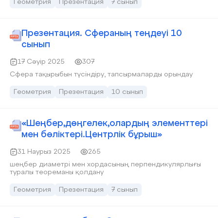
Геометрия
Презентация
7 сынып
Презентация. Сфераның теңдеуі 10
сынып
17 Сәуір 2025
307
Сфера тақырыбын түсіндіру, тапсырмаларды орындау
Геометрия
Презентация
10 сынып
«Шеңбер,дөңгелек,олардың элементтері
мен бөліктері.Центрлік бұрыш»
31 Наурыз 2025
265
шеңбер диаметрі мен хордасының перпендикулярлығы
туралы теореманы қолдану
Геометрия
Презентация
7 сынып