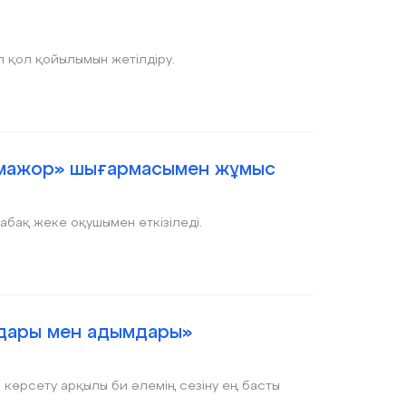
 қол қойылымын жетілдіру.
 мажор» шығармасымен жұмыс
бақ жеке оқушымен өткізіледі.
лдары мен адымдары»