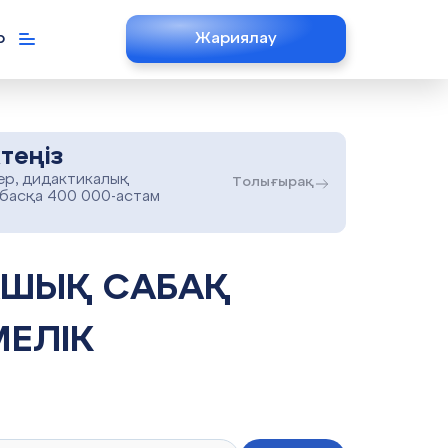
р
Жариялау
теңіз
ер, дидактикалық
Толығырақ
 басқа 400 000-астам
ЕЛІК