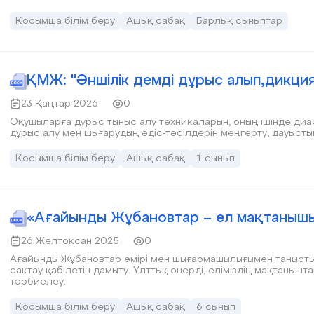
Қосымша білім беру
Ашық сабақ
Барлық сыныптар
ҚМЖ: "Әншілік демді дұрыс алып,дикци
23 Қаңтар 2026
0
Оқушыларға дұрыс тыныс алу техникаларын, оның ішінде диаф
дұрыс алу мен шығарудың әдіс-тәсілдерін меңгерту, дауыст
Қосымша білім беру
Ашық сабақ
1 сынып
«Ағайынды Жұбановтар – ел мақтаныш
26 Желтоқсан 2025
0
Ағайынды Жұбановтар өмірі мен шығармашылығымен танысты
сақтау қабілетін дамыту. Ұлттық өнерді, еліміздің мақтаныштарының үлгі - өнегелерін құрметтей білуге
тәрбиелеу.
Қосымша білім беру
Ашық сабақ
6 сынып