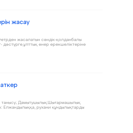
рін жасау
 Фетрден жасалатын сәндік-қолданбалы
- дәстүрге,ұлттық өнер ерекшеліктеріне
раткер
ік: Елжандылыққа, рухани құндылықтарды