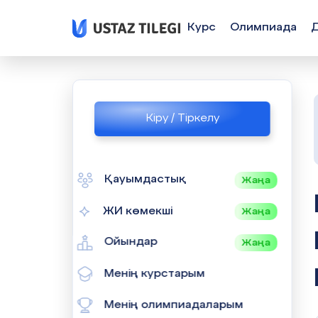
Курс
Олимпиада
Кіру / Тіркелу
Қауымдастық
Жаңа
ҚОСЫМШ
ЖИ көмекші
Жаңа
Ойындар
Жаңа
Менің курстарым
Менің олимпиадаларым