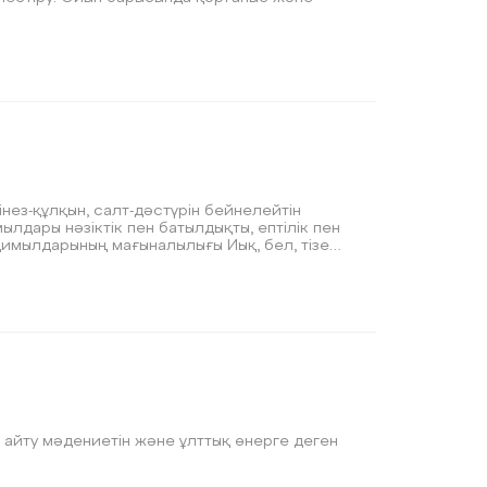
мінез-құлқын, салт-дәстүрін бейнелейтін
лдары нәзіктік пен батылдықты, ептілік пен
 қимылдарының мағыналылығы Иық, бел, тізе
Әсемдік пен жеңілдік