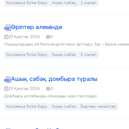
Қосымша білім беру
Ашық сабақ
1 сынып
Әріптер әлемінде
27 Қаңтар 2026
0
Оқушылардың 
Қосымша білім беру
Ашық сабақ
3 сынып
Ашық сабақ домбыра туралы
27 Қаңтар 2026
0
Домбыра аспабында ойнаудың әдіс-тәсілдері
Қосымша білім беру
Ашық сабақ
Барлық сыныптар