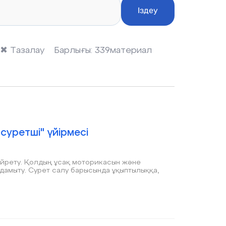
Іздеу
✖
Тазалау
Барлығы:
339
материал
суретші" үйірмесі
касын және
ұқыптылыққа,