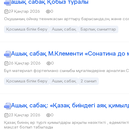
ашық сабақ Қобыз туралы
27 Қаңтар 2026
0
Оқушының ойнау техникасын арттыру барысында,оң және сол
Қосымша білім беру
Ашық сабақ
Барлық сыныптар
Ашық сабақ М.Клементи «Сонатина до
26 Қаңтар 2026
0
Бұл материал фортепиано сыныбы мұғалімдеріне арналған.Са
Қосымша білім беру
Ашық сабақ
2 сынып
Ашық сабақ: «Қазақ биіндегі аяқ қимы
23 Қаңтар 2026
0
Қазақ биінің әр түрлі қимылдары арқылы нәзіктікті , әдемілікті көрсету арқылы би әлемің сезіну ең басты
мақсат болып табылады