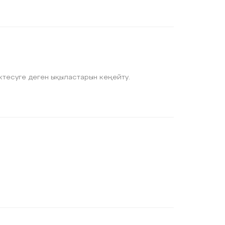
ой белсенділіктерін арттыру, бір – біріне көмектесуге деген ықыластарын кеңейту.