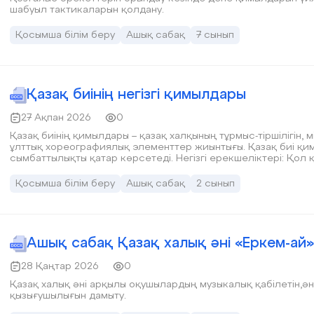
шабуыл тактикаларын қолдану.
Қосымша білім беру
Ашық сабақ
7 сынып
Қазақ биінің негізгі қимылдары
27 Ақпан 2026
0
Қазақ биінің қимылдары – қазақ халқының тұрмыс-тіршілігін, 
ұлттық хореографиялық элементтер жиынтығы. Қазақ биі қимы
сымбаттылықты қатар көрсетеді. Негізгі ерекшеліктері: Қол
қозғалыстарының үйлесімділігі Музыка ырғағына сай дәлдік 
Қосымша білім беру
Ашық сабақ
2 сынып
Ашық сабақ Қазақ халық әні «Еркем-ай»
28 Қаңтар 2026
0
Қазақ халық әні арқылы оқушылардың музыкалық қабілетін,ән айту мәдениетін және ұлттық өнерге деген
қызығушылығын дамыту.