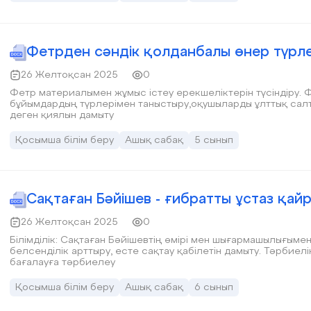
Фетрден сәндік қолданбалы өнер түрле
26 Желтоқсан 2025
0
Фетр материалымен жұмыс істеу ерекшеліктерін түсіндіру.
бұйымдардың түрлерімен таныстыру,оқушыларды ұлттық салт
деген қиялын дамыту
Қосымша білім беру
Ашық сабақ
5 сынып
Сақтаған Бәйішев - ғибратты ұстаз қай
26 Желтоқсан 2025
0
Білімділік: Сақтаған Бәйішевтің өмірі мен шығармашылығымен танысу; Дамытушылық:Шығармашылық
белсенділік арттыру, есте сақтау қабілетін дамыту. Тәрбиел
бағалауға тәрбиелеу
Қосымша білім беру
Ашық сабақ
6 сынып