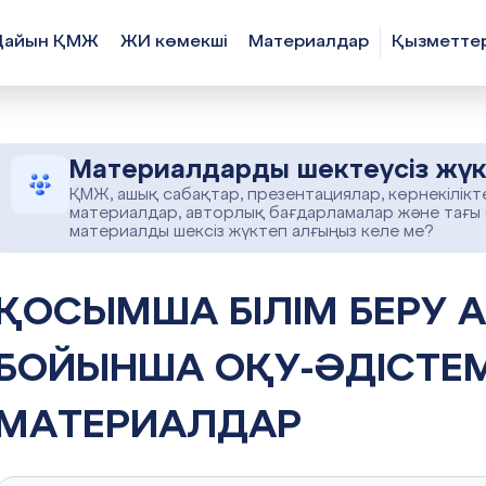
Дайын ҚМЖ
ЖИ көмекші
Материалдар
Қызметте
Материалдарды шектеусіз жүк
ҚМЖ, ашық сабақтар, презентациялар, көрнекілікт
материалдар, авторлық бағдарламалар және тағы
материалды шексіз жүктеп алғыңыз келе ме?
А БІЛІМ БЕРУ АШЫҚ САБАҚ
БОЙЫНША ОҚУ-ӘДІСТЕМ
МАТЕРИАЛДАР