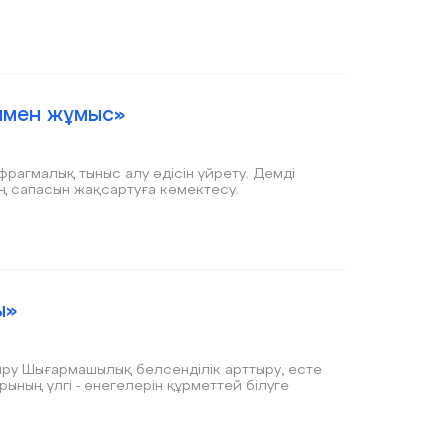
ямен жұмыс»
рагмалық тыныс алу әдісін үйрету. Демді
ың сапасын жақсартуға көмектесу.
ы»
ру Шығармашылық белсенділік арттыру, есте