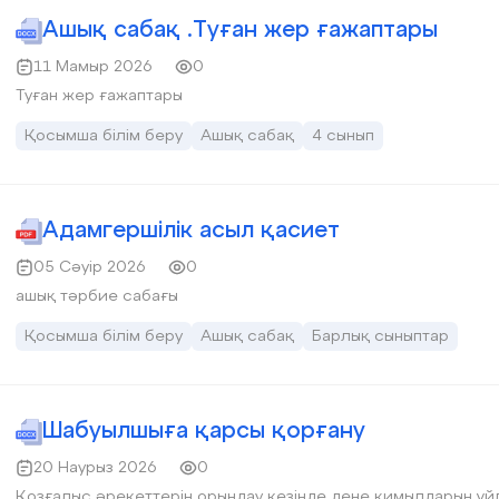
Ашық сабақ .Туған жер ғажаптары
11 Мамыр 2026
0
Туған жер ғажаптары
Қосымша білім беру
Ашық сабақ
4 сынып
Адамгершілік асыл қасиет
05 Сәуір 2026
0
ашық тәрбие сабағы
Қосымша білім беру
Ашық сабақ
Барлық сыныптар
Шабуылшыға қарсы қорғану
20 Наурыз 2026
0
Қозғалыс әрекеттерін орындау кезінде дене қимылдарын үй