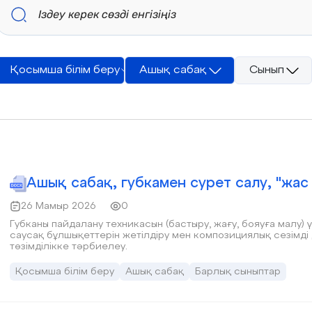
Қосымша білім беру
Ашық сабақ
Сынып
Ашық сабақ, губкамен сурет салу, "жас 
26 Мамыр 2026
0
Губканы пайдалану техникасын (бастыру, жағу, бояуға малу) үйрету. Қолдың ұсақ мотори
саусақ бұлшықеттерін жетілдіру мен композициялық сезімді дамыту. Сурет салу барысында 
төзімділікке тәрбиелеу.
Қосымша білім беру
Ашық сабақ
Барлық сыныптар