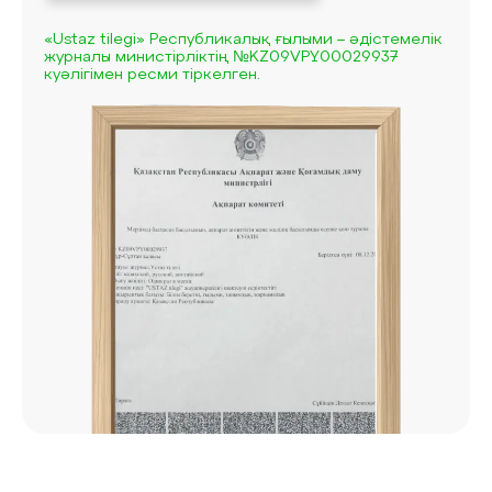
«Ustaz tilegi» Республикалық ғылыми – әдістемелік
журналы министірліктің №KZ09VPY00029937
куәлігімен ресми тіркелген.