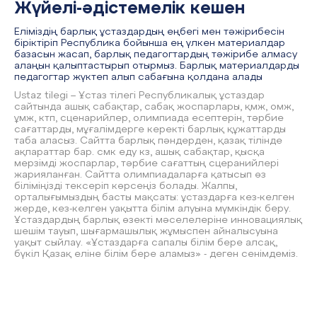
Жүйелі-әдістемелік кешен
Еліміздің барлық ұстаздардың еңбегі мен тәжірибесін
біріктіріп Республика бойынша ең үлкен материалдар
базасын жасап, барлық педагогтардың тәжірибе алмасу
алаңын қалыптастырып отырмыз. Барлық материалдарды
педагогтар жүктеп алып сабағына қолдана алады
Ustaz tilegi – Ұстаз тілегі Республикалық ұстаздар
сайтында ашық сабақтар, сабақ жоспарлары, қмж, омж,
ұмж, ктп, сценарийлер, олимпиада есептерін, тәрбие
сағаттарды, мұғалімдерге керекті барлық құжаттарды
таба аласыз. Сайтта барлық пәндерден, қазақ тілінде
ақпараттар бар. смк еду кз, ашық сабақтар, қысқа
мерзімді жоспарлар, тәрбие сағаттың сцеранийлері
жарияланған. Сайтта олимпиадаларға қатысып өз
біліміңізді тексеріп көрсеңіз болады. Жалпы,
орталығымыздың басты мақсаты: ұстаздарға кез-келген
жерде, кез-келген уақытта білім алуына мүмкіндік беру.
Ұстаздардың барлық өзекті мәселелеріне инновациялық
шешім тауып, шығармашылық жұмыспен айналысуына
уақыт сыйлау. «Ұстаздарға сапалы білім бере алсақ,
бүкіл Қазақ еліне білім бере аламыз» - деген сенімдеміз.