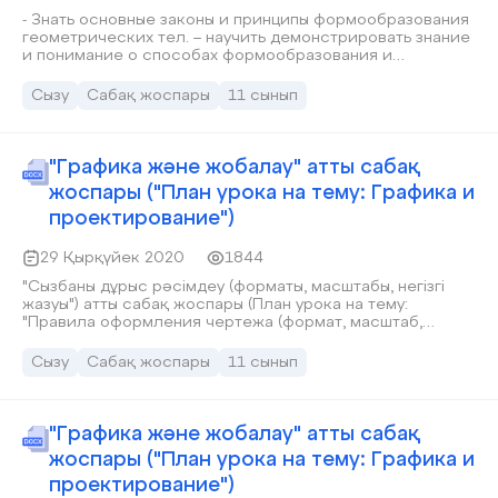
- Знать основные законы и принципы формообразования
геометрических тел. – научить демонстрировать знание
и понимание о способах формообразования и
различных видов поверхности (многогранники и кривые
поверхности)
Сызу
Сабақ жоспары
11 сынып
"Графика және жобалау" атты сабақ
жоспары ("План урока на тему: Графика и
проектирование")
29 Қырқүйек 2020
1844
"Сызбаны дұрыс рәсімдеу (форматы, масштабы, негізгі
жазуы") атты сабақ жоспары (План урока на тему:
"Правила оформления чертежа (формат, масштаб,
основная надпись)"))
Сызу
Сабақ жоспары
11 сынып
"Графика және жобалау" атты сабақ
жоспары ("План урока на тему: Графика и
проектирование")