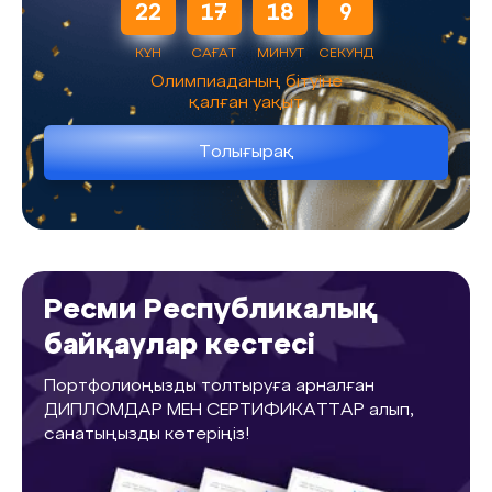
22
17
18
9
КҮН
САҒАТ
МИНУТ
СЕКУНД
Олимпиаданың бітуіне
қалған уақыт
Толығырақ
Ресми Республикалық
байқаулар кестесі
Портфолиоңызды толтыруға арналған
ДИПЛОМДАР МЕН СЕРТИФИКАТТАР алып,
санатыңызды көтеріңіз!