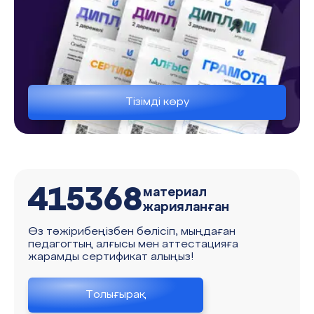
Тізімді көру
415368
материал
жарияланған
Өз тәжірибеңізбен бөлісіп, мыңдаған
педагогтың алғысы мен аттестацияға
жарамды сертификат алыңыз!
Толығырақ