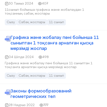
30 Тамыз 2024
407
11сынып бойынша графика және жобалаудан 1
тоқсанның сабақ жоспары
Сызу
Сабақ жоспары
11 сынып
Графика және жобалау пәні бойынша 11
сыныптан 1 тоқсанға арналған қысқа
мерзімді жоспар
04 Шілде 2024
498
Графика және жобалау пәні бойынша 11 сыныптан 1
тоқсанға арналған қысқа мерзімді жоспар
Сызу
Сабақ жоспары
11 сынып
Законы формообразований
геометрических тел
28 Наурыз 2022
777