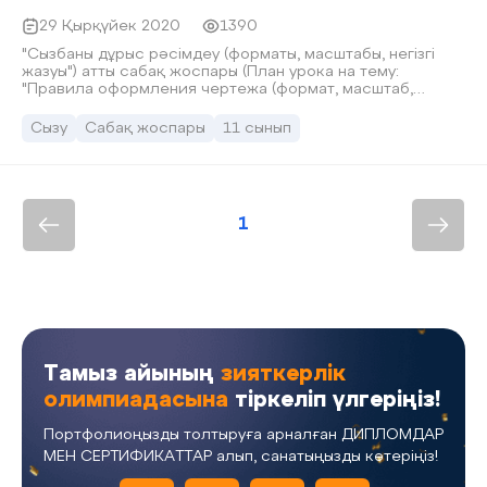
29 Қырқүйек 2020
1390
"Сызбаны дұрыс рәсімдеу (форматы, масштабы, негізгі
жазуы") атты сабақ жоспары (План урока на тему:
"Правила оформления чертежа (формат, масштаб,
основная надпись)"))
Сызу
Сабақ жоспары
11 сынып
1
Тамыз айының
зияткерлік
олимпиадасына
тіркеліп үлгеріңіз!
Портфолиоңызды толтыруға арналған ДИПЛОМДАР
МЕН СЕРТИФИКАТТАР алып, санатыңызды көтеріңіз!