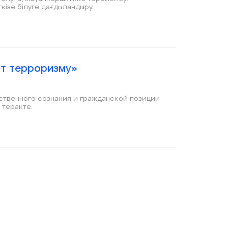
кізе білуге дағдыландыру.
т терроризму»
ственного сознания и гражданской позиции
 теракте.