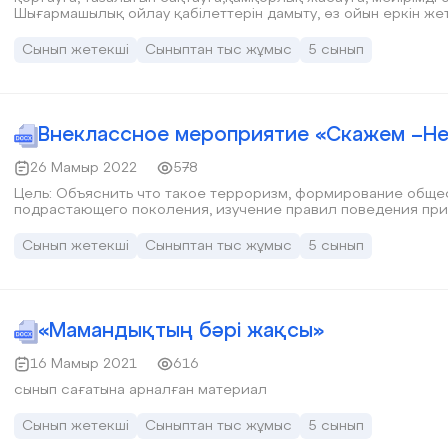
Шығармашылық ойлау қабілеттерін дамыту, өз ойын еркін жет
Сынып жетекші
Сыныптан тыс жұмыс
5 сынып
Внеклассное мероприятие «Скажем –Не
26 Мамыр 2022
578
Цель: Объяснить что такое терроризм, формирование обще
подрастающего поколения, изучение правил поведения при
Сынып жетекші
Сыныптан тыс жұмыс
5 сынып
«Мамандықтың бәрі жақсы»
16 Мамыр 2021
616
сынып сағатына арналған материал
Сынып жетекші
Сыныптан тыс жұмыс
5 сынып