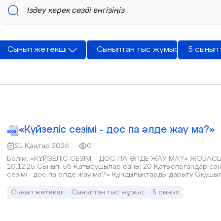
Сынып жетекші
Сыныптан тыс жұмыс
5 сынып
«Күйзеліс сезімі - дос па әлде жау ма?»
21 Қаңтар 2026
0
Бөлім: «КҮЙЗЕЛІС СЕЗІМІ - ДОС ПА ӘЛДЕ ЖАУ МА?» ЖОБАСЫ Пе
10.12.25 Сынып: 5б Қатысушылар саны: 20 Қатыспағандар саны: Сынып сағатының тақырыбы «Күйз
сезімі - дос па әлде жау ма?» Құндылықтарды дарыту Оқушыл
және айналасындағыларға зиян келтірместен елеулі эмоцио
бермейтін сапа ретінде түсінеді.Өзінің және айналасындағ
Сынып жетекші
Сыныптан тыс жұмыс
5 сынып
тырысады Сынып сағатының мақсаты Өзінің даралығын және өзі
қалыптастыру. Ресурстар: ереже жазылған плакат