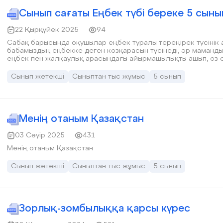
Сынып сағаты Еңбек түбі береке 5 сыны
22 Қырқүйек 2025
94
Сабақ барысында оқушылар еңбек туралы тереңірек түсінік 
бабамыздың еңбекке деген көзқарасын түсінеді, әр маманды
еңбек пен жалқаулық арасындағы айырмашылықты ашып, өз о
Сынып жетекші
Сыныптан тыс жұмыс
5 сынып
Менің отаным Қазақстан
03 Сәуір 2025
431
Менің отаным Қазақстан
Сынып жетекші
Сыныптан тыс жұмыс
5 сынып
Зорлық-зомбылыққа қарсы күрес