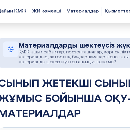
Дайын ҚМЖ
ЖИ көмекші
Материалдар
Қызметте
Материалдарды шектеусіз жүк
ҚМЖ, ашық сабақтар, презентациялар, көрнекілікт
материалдар, авторлық бағдарламалар және тағы
материалды шексіз жүктеп алғыңыз келе ме?
 ЖЕТЕКШІ СЫНЫПТАН ТЫС
ЖҰМЫС БОЙЫНША ОҚУ-
МАТЕРИАЛДАР