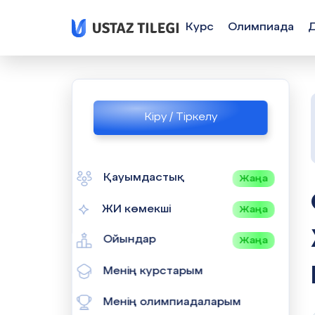
Курс
Олимпиада
Кіру / Тіркелу
Қауымдастық
Жаңа
СЫНЫП
ЖИ көмекші
Жаңа
Ойындар
Жаңа
Менің курстарым
Менің олимпиадаларым