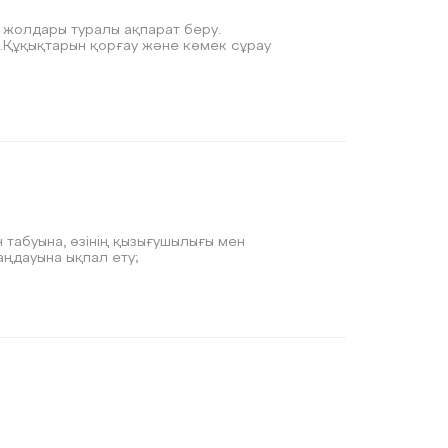
 жолдары туралы ақпарат беру.
3.Құқықтарын қорғау және көмек сұрау
 табуына, өзінің қызығушылығы мен
аңдауына ықпал ету;