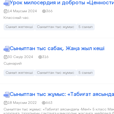
Урок милосердия и доброты «Ценности
14 Маусым 2024
366
Классный час.
Сынып жетекші
Сыныптан тыс жұмыс
5 сынып
Сыныптан тыс сабақ. Жаңа жыл кеші
30 Сәуір 2024
316
Сценарий
Сынып жетекші
Сыныптан тыс жұмыс
5 сынып
Сыныптан тыс жұмыс: «Табиғат аясында
18 Маусым 2022
663
Сыныптан тыс жұмыс: «Табиғат аясындағы -Мен!» 5 класс Мақ
қорғауға, тазалығын сақтауға,қамқорлық жасауға, мейірімді 