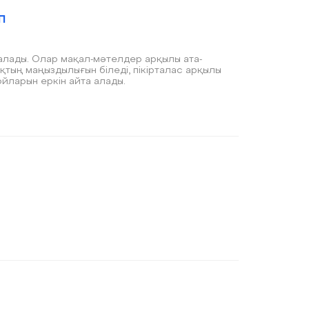
п
алады. Олар мақал-мәтелдер арқылы ата-
қтың маңыздылығын біледі, пікірталас арқылы
йларын еркін айта алады.