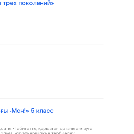
 трех поколений»
ғы -Мен!» 5 класс
саты: •Табиғатты, қоршаған ортаны аялауға,
болуға, жауапкершілікке тәрбиелеу.