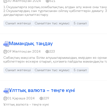
30 Желтоқсан 2024
521
1.Оқушыларға зорлық-зомбылықтың алдын алу және оны тану
2.Оқушылардың сын тұрғысынан ойлау қабілеттерін дамыту. 
дағдыларын қалыптастыру.
Сынып жетекші
Сыныптан тыс жұмыс
5 сынып
Мамандық таңдау
07 Желтоқсан 2024
223
Сабақтың мақсаты: Білім алушыларымыздың өмірден өз орнын
қабілеттерін ескере отырып, қоғамға пайдалы мамандықты т
Сынып жетекші
Сыныптан тыс жұмыс
5 сынып
Ұлттық валюта – теңге күні
01 Қараша 2024
229
Ұлттық валюта – теңге күні