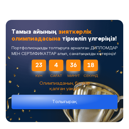
Тамыз айының
зияткерлік
олимпиадасына
тіркеліп үлгеріңіз!
Портфолиоңызды толтыруға арналған ДИПЛОМДАР
МЕН СЕРТИФИКАТТАР алып, санатыңызды көтеріңіз!
23
4
36
18
КҮН
САҒАТ
МИНУТ
СЕКУНД
Олимпиаданың бітуіне
қалған уақыт
Толығырақ