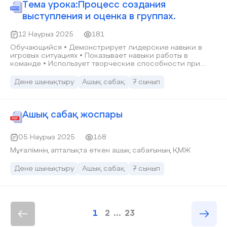
Тема урока:Процесс создания
выступления и оценка в группах.
12 Наурыз 2025
181
Обучающийся • Демонстрирует лидерские навыки в
игровых ситуациях • Показывает навыки работы в
команде • Использует творческие способности при
выполнении физических упражнений • Предлагает
альтернативные решения
Дене шынықтыру
Ашық сабақ
7 сынып
Ашық сабақ жоспары
05 Наурыз 2025
168
Мұғалімнің апталықта өткен ашық сабағының ҚМЖ
Дене шынықтыру
Ашық сабақ
7 сынып
1
2
...
23