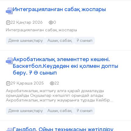
Интеграцияланған сабақ жоспары
22 Қаңтар 2026
0
Интеграцияланған сабақ жоспары
Дене шынықтыру
Ашық сабақ
7 сынып
Акробатикалық элементтер кешені.
Баскетбол.Кеудеден екі қолмен допты
беру. 7 Ә сынып
29 Қараша 2025
22
Акробатикалық жаттығу алға қарай домалауды
орындайды Оқушылар көпшілігі орындай алады:
Акробатикалық жаттығу жауырынға тұрады Кейбір
оқушылар орындай алады: Акробатикалық жатттығу
көпіршені жасайды
Дене шынықтыру
Ашық сабақ
7 сынып
Гандбол. Ойын техникасын жетілдіру