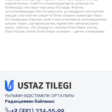
жарияланған. Сайтта олимпиадаларға қатысып өз
біліміңізді тексеріп көрсеңіз болады. Жалпы,
орталығымыздың басты мақсаты: ұстаздарға кез-келген
жерде, кез-келген уақытта білім алуына мүмкіндік беру.
Ұстаздардың барлық өзекті мәселелеріне инновациялық
шешім тауып, шығармашылық жұмыспен айналысуына
уақыт сыйлау. «Ұстаздарға сапалы білім бере алсақ,
бүкіл Қазақ еліне білім бере аламыз» - деген сенімдеміз.
ҒЫЛЫМИ-ӘДІСТЕМЕЛІК ОРТАЛЫҒЫ
Редакциямен байланыс
+7 (771) 234-55-99