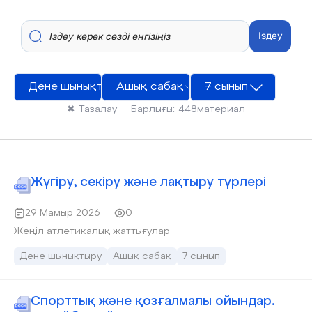
Іздеу
Дене шынықтыру
Ашық сабақ
7 сынып
✖
Тазалау
Барлығы:
448
материал
Жүгіру, секіру және лақтыру түрлері
29 Мамыр 2026
0
Жеңіл атлетикалық жаттығулар
Дене шынықтыру
Ашық сабақ
7 сынып
Спорттық және қозғалмалы ойындар.