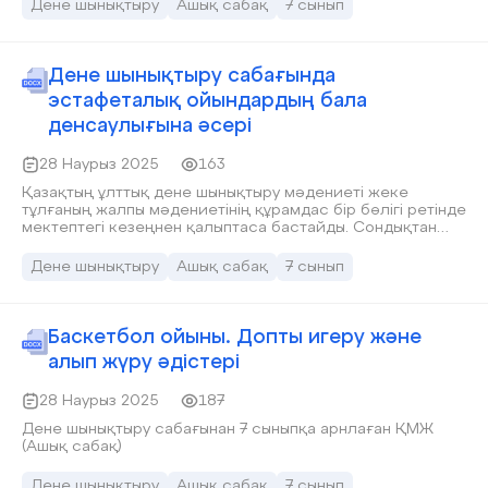
Дене шынықтыру
Ашық сабақ
7 сынып
Дене шынықтыру сабағында
эстафеталық ойындардың бала
денсаулығына әсері
28 Наурыз 2025
163
Қазақтың ұлттық дене шынықтыру мәдениеті жеке
тұлғаның жалпы мәдениетінің құрамдас біp бөлігі ретінде
мектептегі кезеңнен қалыптаса бастайды. Cондықтан
оны пайдалану тек қозғалғалмалы біліктілік, дағдыларды
дамытып қана қоймайды, сонымен қатар мектеп
Дене шынықтыру
Ашық сабақ
7 сынып
оқушыларынан қазақтың ұлттық cпорт түрлеріне деген
көзқарасын қалыптастырып, дене жаттығулары мен
ойындарын өз беттерінше дамытуға тәрбиелеп, оқу-ойын
материалдарын бір жүйе ретінде олардың руханилығын,
Баскетбол ойыны. Допты игеру және
адамгершілігін, дене тәрбиесін тәрбиелеуге баулуды
алып жүру әдістері
қарастырaды.
28 Наурыз 2025
187
Дене шынықтыру сабағынан 7 сыныпқа арнлаған ҚМЖ
(Ашық сабақ)
Дене шынықтыру
Ашық сабақ
7 сынып