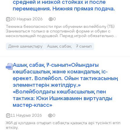
средней и низкой стойках и после
перемещения. Нижняя прямая подача.
20 Наурыз 2026
0
Техника безопасности при обучении волейболу (ТБ)
Заниматься только в спортивной форме и обуви с
нескользящей подошвой. Перед игрой обязательно
проводить разминку. Соблюдать дистанцию между
игроками, избегать столкновений. Не выбегать на
Дене шынықтыру
Ашық сабақ
7 сынып
площадку без разрешения учителя. Следить за
состоянием площадки (сухая, без посторонних
предметов). Выполнять упражнения только по команде и
с соблюдением ТБ.Стойка игрока. Ноги на ширине плеч,
Ашық сабақ 7-сынып«Ойындағы
слегка согнуты в коленях. Тело немного наклонено
көшбасшылық және командалық іс-
вперёд. Руки согнуты в локтях и готовы к приёму мяча.
Вес тела распределён на передней части стоп — для
әрекет. Волейбол. Ойын тактикасының
быстрого движения. Перемещение волейболиста.
элементтерін жетілдіру.»
Выполняется приставными шагами, бегом или прыжками.
«Волейболдағы көшбасшылық пен
Движение должно быть быстрым и устойчивым, без
скрещивания ног. Сохраняется игровая стойка.
тактика: Юки Ишикавамен виртуалды
Основная цель — занять удобное положение для
мастер-класс»
приёма или передачи мяча.Верхняя передача мяча (в
средней и низкой стойках, после перемещения). Руки
образуют «чашу» над лбом, пальцы широко расставлены.
11 Наурыз 2026
0
Мяч принимается кончиками па
ЖИ-ді қолдана отырып сабақты қызықты әрі түсінікті етіп
өткізу.