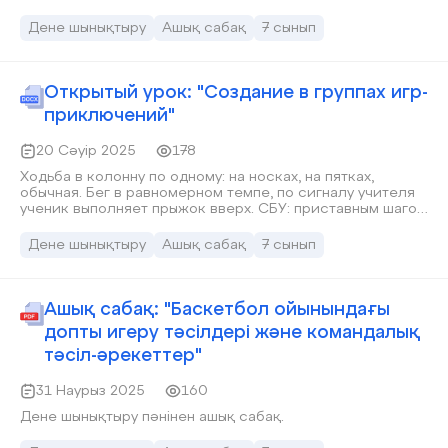
жетекшісі Алтыбаев Бғдаулеттің ұйымдастырумен өтті.
Сайыс ережесіне тоқталатын болсақ 1. Спорт –
Дене шынықтыру
Ашық сабақ
7 сынып
денсаулық кепілі. Спорттың адам өмірінде алатын орны
зор екендігін бәріміз білеміз. Спортпен айналысқан
адамның денсаулығы мықты, өзі шыдамды болады. Біздің
ата - бабаларымыз “тәні саудың – жаны сау” - деп бекер
Открытый урок: "Создание в группах игр-
айтпаған. Спорттың қай түрімен айналысу адамның
приключений"
қабілетіне байланысты болады.
20 Сәуір 2025
178
Ходьба в колонну по одному: на носках, на пятках,
обычная. Бег в равномерном темпе, по сигналу учителя
ученик выполняет прыжок вверх. СБУ: приставным шагом
правым боком, с крестным шагом, прыжок, прогнувшись
вверху, бег спиной вперёд, с захлёстыванием голени
Дене шынықтыру
Ашық сабақ
7 сынып
назад.
Ашық сабақ: "Баскетбол ойынындағы
допты игеру тәсілдері және командалық
тәсіл-әрекеттер"
31 Наурыз 2025
160
Дене шынықтыру пәнінен ашық сабақ.