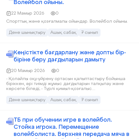
Волейбол ойыны.
22 Мамыр 2026
0
Спорттық және қозғалмалы ойындар. Волейбол ойыны.
Дене шынықтыру
Ашық сабақ
7 сынып
Кеңістікте бағдарлану және допты бір-
біріне беру дағдыларын дамыту
20 Мамыр 2026
0
- Қолайлы оқу-үйрену ортасын қалыптастыру бойынша
біріккен, әрі тиімді жұмыс дағдыларын талқылау және
көрсете біледі; - Түрлі қимыл-қозғалыс
комбинацияларын құру және оларды дене жаттығуларын
орындауда қолдану реттілігін біледі;
Дене шынықтыру
Ашық сабақ
7 сынып
ТБ при обучении игре в волейбол.
Стойка игрока. Перемещение
волейболиста. Верхняя передача мяча в