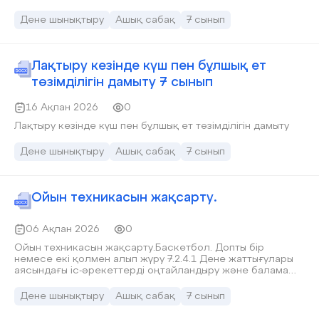
Дене шынықтыру
Ашық сабақ
7 сынып
Лақтыру кезінде күш пен бұлшық ет
төзімділігін дамыту 7 сынып
16 Ақпан 2026
0
Лақтыру кезінде күш пен бұлшық ет төзімділігін дамыту
Дене шынықтыру
Ашық сабақ
7 сынып
Ойын техникасын жақсарту.
06 Ақпан 2026
0
Ойын техникасын жақсарту.Баскетбол. Допты бір
немесе екі қолмен алып жүру 7.2.4.1 Дене жаттығулары
аясындағы іс-әрекеттерді оңтайландыру және балама
түрлерін құруға қажетті ережелер мен құрылымдық
тәсілдерді көрсете білу
Дене шынықтыру
Ашық сабақ
7 сынып