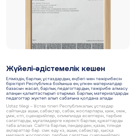
Жүйелі-әдістемелік кешен
Еліміздің барлық ұстаздардың еңбегі мен тәжірибесін
біріктіріп Республика бойынша ең үлкен материалдар
базасын жасап, барлық педагогтардың тәжірибе алмасу
алаңын қалыптастырып отырмыз. Барлық материалдарды
педагогтар жүктеп алып сабағына қолдана алады
Ustaz tilegi – Ұстаз тілегі Республикалық ұстаздар
сайтында ашық сабақтар, сабақ жоспарлары, қмж, омж,
ұмж, ктп, сценарийлер, олимпиада есептерін, тәрбие
сағаттарды, мұғалімдерге керекті барлық құжаттарды
таба аласыз. Сайтта барлық пәндерден, қазақ тілінде
ақпараттар бар. смк еду кз, ашық сабақтар, қысқа
мерзімді жоспарлар, тәрбие сағаттың сцеранийлері