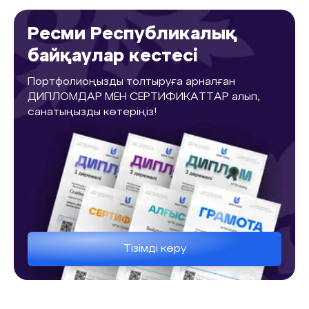
Ресми Республикалық
байқаулар кестесі
Портфолиоңызды толтыруға арналған
ДИПЛОМДАР МЕН СЕРТИФИКАТТАР алып,
санатыңызды көтеріңіз!
Тізімді көру