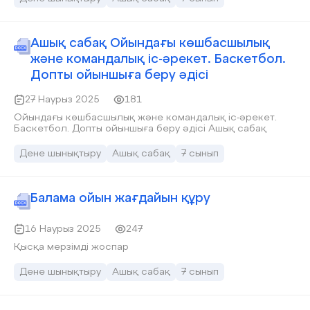
Ашық сабақ Ойындағы көшбасшылық
және командалық іс-әрекет. Баскетбол.
Допты ойыншыға беру әдісі
27 Наурыз 2025
181
Ойындағы көшбасшылық және командалық іс-әрекет.
Баскетбол. Допты ойыншыға беру әдісі Ашық сабақ
Дене шынықтыру
Ашық сабақ
7 сынып
Балама ойын жағдайын құру
16 Наурыз 2025
247
Қысқа мерзімді жоспар
Дене шынықтыру
Ашық сабақ
7 сынып