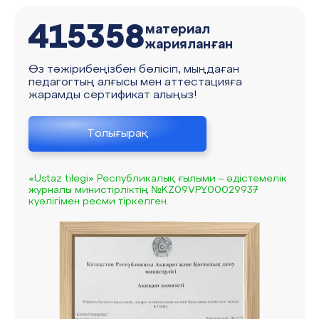
415358
материал
жарияланған
Өз тәжірибеңізбен бөлісіп, мыңдаған
педагогтың алғысы мен аттестацияға
жарамды сертификат алыңыз!
Толығырақ
«Ustaz tilegi» Республикалық ғылыми – әдістемелік
журналы министірліктің №KZ09VPY00029937
куәлігімен ресми тіркелген.