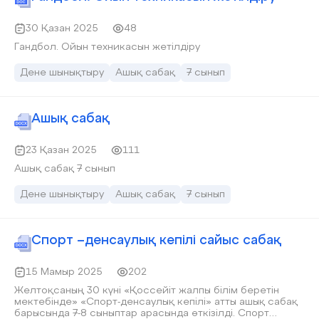
30 Қазан 2025
48
Гандбол. Ойын техникасын жетілдіру
Дене шынықтыру
Ашық сабақ
7 сынып
Ашық сабақ
23 Қазан 2025
111
Ашық сабақ 7 сынып
Дене шынықтыру
Ашық сабақ
7 сынып
Спорт –денсаулық кепілі сайыс сабақ
15 Мамыр 2025
202
Желтоқсаның 30 күні «Қоссейіт жалпы білім беретін
мектебінде» «Спорт-денсаулық кепілі» атты ашық сабақ
барысында 7-8 сыныптар арасында өткізілді. Спорт